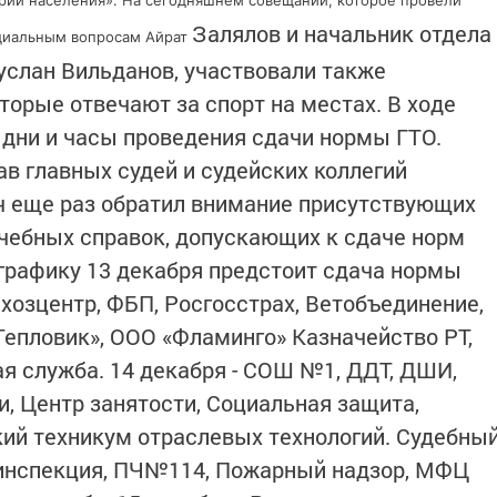
горий населения». На сегодняшнем совещании, которое провели
Залялов и начальник отдела
оциальным вопросам Айрат
услан Вильданов, участвовали также
торые отвечают за спорт на местах. В ходе
дни и часы проведения сдачи нормы ГТО.
в главных судей и судейских коллегий
ч еще раз обратил внимание присутствующих
чебных справок, допускающих к сдаче норм
графику 13 декабря предстоит сдача нормы
хозцентр, ФБП, Росгосстрах, Ветобъединение,
Тепловик», ООО «Фламинго» Казначейство РТ,
ая служба. 14 декабря - СОШ №1, ДДТ, ДШИ,
и, Центр занятости, Социальная защита,
ий техникум отраслевых технологий. Судебны
 инспекция, ПЧ№114, Пожарный надзор, МФЦ