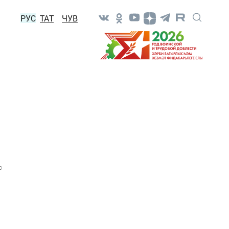
РУС
ТАТ
ЧУВ
0