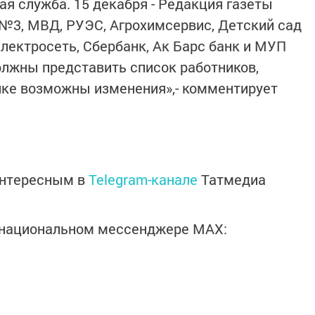
вая служба. 15 декабря - Редакция газеты
ад№3, МВД, РУЭС, Агрохимсервис, Детский сад
лектросеть, Сбербанк, Ак Барс банк и МУП
олжны представить список работников,
ике возможны изменения»,- комментирует
интересным в
Telegram-канале
Татмедиа
в национальном мессенджере MАХ: