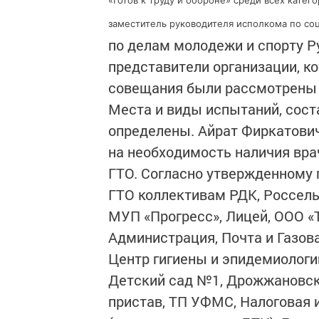
«Готов к труду и обороне» среди всех кате
заместитель руководителя исполкома по с
по делам молодежи и спорту Р
представители организации, ко
совещания были рассмотрены 
Места и виды испытаний, соста
определены. Айрат Фиркатови
на необходимость наличия вра
ГТО. Согласно утвержденному 
ГТО коллективам РДК, Россель
МУП «Прогресс», Лицей, ООО «
Администрация, Почта и Газов
Центр гигиены и эпидемиологи
Детский сад №1, Дрожжановск
пристав, ТП УФМС, Налоговая