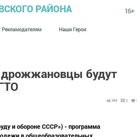
СКОГО РАЙОНА
16+
Рекламодателям
Наши Герои
я дрожжановцы будут
ГТО
998
0
руду и обороне СССР») - программа
лодежи в общеобразовательных,