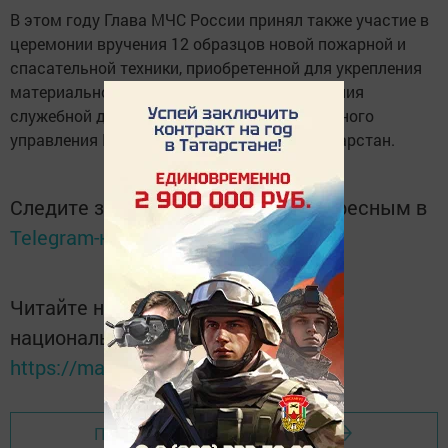
В этом году Глава МЧС России принял также участие в
церемонии вручения 12 образцов новой пожарной и
спасательной техники, приобретенной для укрепления
материально-технической базы и обеспечения
служебной деятельности сотрудников Главного
управления МЧС России по Республике Татарстан.
Следите за самым важным и интересным в
Telegram-канале
Татмедиа
Читайте новости Татарстана в
национальном мессенджере MАХ:
https://max.ru/tatmedia
Перейти на страницу новости