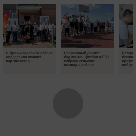
В Дрожжановском районе
Спортивный десант:
Ветера
определили лучших
бадминтон, футбол и ГТО
бесплат
картингистов
собрали сельские
профес
команды района
киберб