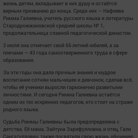
жизнь детям, вкладывает в них душу и остаётся
верным призванию до конца. Среди них — Нафиева
Римма Галиевна, учитель русского языка и литературы
Стародрожжановской средней школы № 1,
продолжательница славной педагогической династии.
3 июля она отмечает свой 65-летний юбилей, а за
плечами — 43 года самоотверженного труда в сфере
образования.
За эти годы она дала прочные знания и мудрое
воспитание сотням мальчишек и девчонок, сделав всё,
чтобы её ученики выросли гармонично развитыми
личностями. И сегодня Римма Галиевна остаётся
одним из тех искренних педагогов, кто стоит на страже
родного языка.
Судьба Риммы Галиевны была предопределена с
детства. Её мама, Зайтуна Зарифулловна, и отец, Гали
Сангатуллович, также посвятили свою жизнь обучению