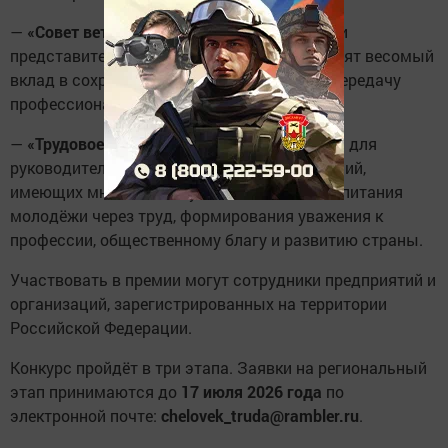
—
«Совет ветеранов»
— для руководителей и
представителей организаций, которые вносят весомый
вклад в сохранение трудовых традиций и передачу
профессионального опыта;
—
«Трудовое патриотическое воспитание»
— для
руководителей и представителей организаций,
имеющих многолетний успешный опыт воспитания
молодёжи через труд, формирования уважения к
профессии, общественному благу и развитию страны.
Участвовать в премии могут сотрудники предприятий и
организаций, зарегистрированных на территории
Российской Федерации.
Конкурс пройдёт в три этапа. Заявки на региональный
этап принимаются до
17 июля 2026 года
по
электронной почте:
chelovek_truda@rambler.ru
.