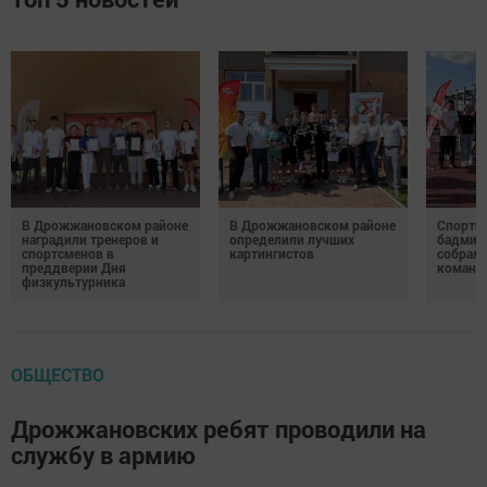
В Дрожжановском районе
В Дрожжановском районе
Спортив
наградили тренеров и
определили лучших
бадминт
спортсменов в
картингистов
собрали
преддверии Дня
команд
физкультурника
ОБЩЕСТВО
Дрожжановских ребят проводили на
службу в армию