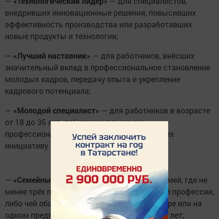
—
«Технологический лидер»
— для специалистов,
внедривших инновационные решения, повысивших
эффективность производства или разработавших
новые продукты и технологии;
—
«Лучший наставник»
— для работников, внёсших
значительный вклад в профессиональное становление
молодых кадров, передачу опыта и укрепление
кадрового потенциала;
—
«Молодой специалист»
— для работников в возрасте
от 18 до 35 лет, добившихся высоких
профессиональных результатов, проявивших
инициативу и стремление к развитию;
—
«Семейные трудовые династии»
— для семей, где не
менее трёх поколений посвятили себя одной профессии,
либо чей общий трудовой стаж в одной сфере или на
одном предприятии составляет не менее 50 лет;