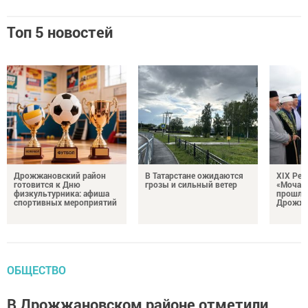
Топ 5 новостей
Дрожжановский район
В Татарстане ожидаются
XIX Рел
готовится к Дню
грозы и сильный ветер
«Мочале
физкультурника: афиша
прошли
спортивных мероприятий
Дрожжа
ОБЩЕСТВО
В Дрожжановском районе отметили