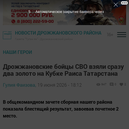
4
Автоматическое закрытие баннера через
НОВОСТИ ДРОЖЖАНОВСКОГО РАЙОНА
16+
Газета "Туган як" - Дрожжановский район
НАШИ ГЕРОИ
Дрожжановские бойцы СВО взяли сразу
два золото на Кубке Раиса Татарстана
Гулия Фаизова,
19 июня 2026 - 18:12
947
0
2
В общекомандном зачете сборная нашего района
показала блестящий результат, завоевав почетное 2
место.