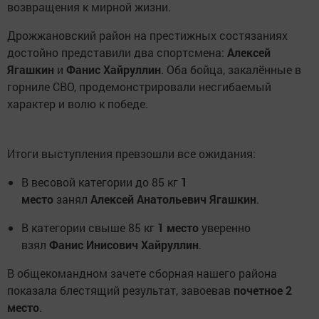
возвращения к мирной жизни.
Дрожжановский район на престижных состязаниях
достойно представили два спортсмена:
Алексей
Ягашкин
и
Фанис Хайруллин
. Оба бойца, закалённые в
горниле СВО, продемонстрировали несгибаемый
характер и волю к победе.
Итоги выступления превзошли все ожидания:
В весовой категории до 85 кг
1
место
занял
Алексей Анатольевич Ягашкин
.
В категории свыше 85 кг
1 место
уверенно
взял
Фанис Инисович Хайруллин
.
В общекомандном зачете сборная нашего района
показала блестящий результат, завоевав
почетное 2
место
.