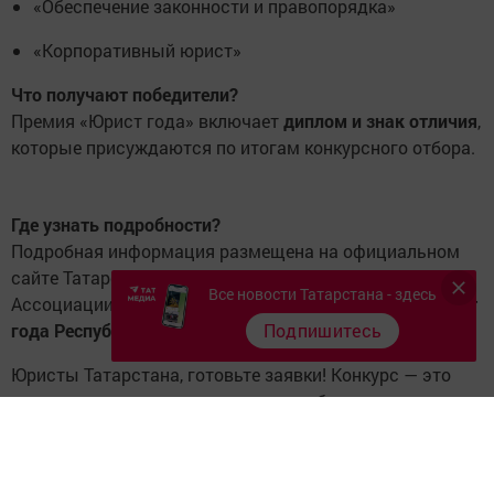
«Обеспечение законности и правопорядка»
«Корпоративный юрист»
Что получают победители?
Премия «Юрист года» включает
диплом и знак отличия
,
которые присуждаются по итогам конкурсного отбора.
Где узнать подробности?
Подробная информация размещена на официальном
сайте Татарстанского регионального отделения
Все новости Татарстана - здесь
Ассоциации юристов России в разделе
«Премия Юрист
года Республики Татарстан»
.
Подпишитесь
Юристы Татарстана, готовьте заявки! Конкурс — это
отличная возможность заявить о себе и получить
заслуженное признание профессионального
сообщества.