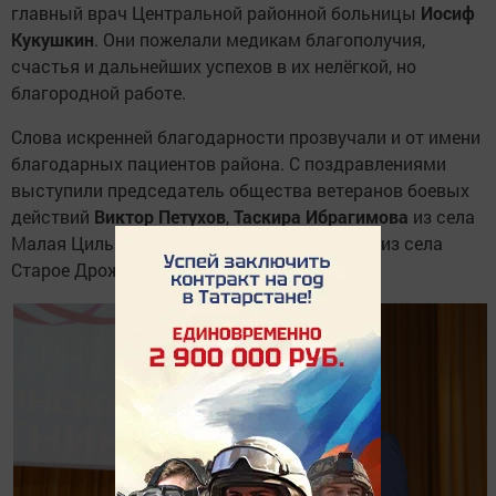
главный врач Центральной районной больницы
Иосиф
Кукушкин
. Они пожелали медикам благополучия,
счастья и дальнейших успехов в их нелёгкой, но
благородной работе.
Слова искренней благодарности прозвучали и от имени
благодарных пациентов района. С поздравлениями
выступили председатель общества ветеранов боевых
действий
Виктор Петухов
,
Таскира Ибрагимова
из села
Малая Цильна, а также
Гульнара Халимова
из села
Старое Дрожжаное.