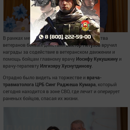
В рамках мероприятия председатель общества
ветеранов боевых действий
Виктор Петухов
вручил
награды за содействие в ветеранском движении и
помощь бойцам главному врачу
Иосифу Кукушкину
и
врачу-терапевту
Илгизяру Хуснутдинову
.
Отрадно было видеть на торжестве и
врача-
травматолога ЦРБ Синг Раджеша Кумара
, который
сегодня находится в зоне СВО, где лечит и оперирует
раненых бойцов, спасая их жизни.