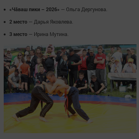
«Чăваш пики – 2026»
— Ольга Дергунова.
2 место
— Дарья Яковлева.
3 место
— Ирина Мутина.