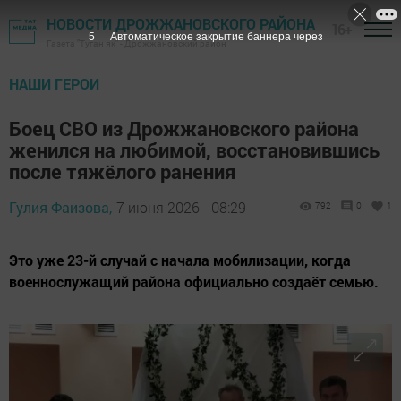
НОВОСТИ ДРОЖЖАНОВСКОГО РАЙОНА
16+
3
Автоматическое закрытие баннера через
Газета "Туган як" - Дрожжановский район
НАШИ ГЕРОИ
Боец СВО из Дрожжановского района
женился на любимой, восстановившись
после тяжёлого ранения
Гулия Фаизова,
7 июня 2026 - 08:29
792
0
1
Это уже 23-й случай с начала мобилизации, когда
военнослужащий района официально создаёт семью.