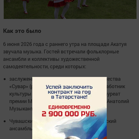
Как это было
6 июня 2026 года с раннего утра на площади Акатуя
звучала музыка. Гостей встречали фольклорные
ансамбли и коллективы художественной
самодеятельности, среди которых:
заслуженный коллектив народного творчества
«Сувар» (руководитель — заслуженный работник
культуры РФ и Чувашской Республики, лауреат
премии Минкультуры РФ «Душа России» Анатолий
Музыкантов);
Чувашский государственный академический
ансамбль песни и танца.