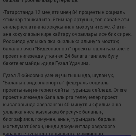
-Татарстанда 12 мең ятимнең 84 процентын социаль
ятимнәр тәшкил итә. Ятимнәр артуның төп сәбәбе-әти-
әниләрнең ата-ана хокукыннан мәхрүм ителүе. Ә ата-
ана хокукларын кире кайтару очраклары исә бик сирәк.
Россиядә уллыкка яки кызлыкка алынуга мохтаҗ
балалар өчен "Видеопаспорт" проекты эшли һәм әлеге
проект нигезендә үткән ел 24 балага гаиләле булу
бәхете елмайды,-диде Гүзәл Удачина.
Гүзәл Любисовна үзенең чыгышында, шулай ук,
"Баланың видеопаспорты" федераль социаль
проектының интернет-сайты турында сөйләде. Әлеге
проект нигезендә бала алырга теләүчеләр проект
кысаларында әзерләнгән 40 минутлык фильм аша
уллыкка яисә кызлыкка бирелүче баланың
биографиясе, гомумән, аның турындагы барлык
мәгълүмат белән, нинди документлар әзерләргә
кирәклеге турында танышырга мөмкиннәр.