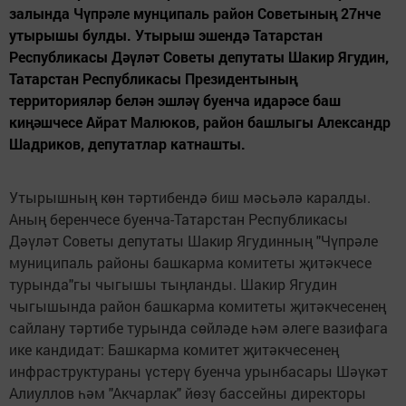
залында Чүпрәле мунципаль район Советының 27нче
утырышы булды. Утырыш эшендә Татарстан
Республикасы Дәүләт Советы депутаты Шакир Ягудин,
Татарстан Республикасы Президентының
территорияләр белән эшләү буенча идарәсе баш
киңәшчесе Айрат Малюков, район башлыгы Александр
Шадриков, депутатлар катнашты.
Утырышның көн тәртибендә биш мәсьәлә каралды.
Аның беренчесе буенча-Татарстан Республикасы
Дәүләт Советы депутаты Шакир Ягудинның "Чүпрәле
муниципаль районы башкарма комитеты җитәкчесе
турында"гы чыгышы тыңланды. Шакир Ягудин
чыгышында район башкарма комитеты җитәкчесенең
сайлану тәртибе турында сөйләде һәм әлеге вазифага
ике кандидат: Башкарма комитет җитәкчесенең
инфраструктураны үстерү буенча урынбасары Шәүкәт
Алиуллов һәм "Акчарлак" йөзү бассейны директоры