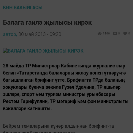
КӨН ВАКЫЙГАСЫ
Балага гаилә җылысы кирәк
автор,
30 май 2013 - 09:20
1866
0
0
28 майда ТР Министрлар Кабинетында журналистлар
белән «Татарстанда балаларны яклау көнен үткәрү»гә
багышланган брифинг үтте. Брифингта ТРда баланың
хокуклары буенча вәкиле Гүзәл Удачина, ТР яшьләр
эшләре, спорт һәм туризм министры урынбасары
Рөстәм Гарифуллин, ТР мәгариф һәм фән министрлыгы
вәкилләре катнашты.
Бәйрәм темаларына күчәр алдыннан брифинг-та
башлап проблемалар күтәрелде.