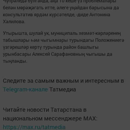
Чүпрәледә булганда, аңа 10 кеше үз проблемалары
белән мөрәҗәгать итте, әлеге уңайдан барысына да
консультатив ярдәм күрсәтелде, -диде Антонина
Хәлилова.
Утырышта, шулай ук, муниципаль хезмәт-кәрләренең
табышлары һәм чыгымнары турындагы Положениегә
үзгәрешләр кертү турында район башлыгы
урынбасары Алексей Сарафановның чыгышы да
тыңланды.
Следите за самым важным и интересным в
Telegram-канале
Татмедиа
Читайте новости Татарстана в
национальном мессенджере MАХ:
https://max.ru/tatmedia