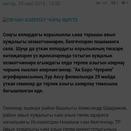
автор,
30 май 2013 - 10:52
1347
0
0
Соңгы еллардагы корылыклы һава торышы авыл
хуҗалыгы хезмәтчәннәрен, белгечләрен пошаманга
сала. Шуңа да үткән еллардагы корылыкның тискәре
нәтиҗәләрен үз җилкәләрендә татыган хуҗалык
хезмәтчәннәре агымдагы елда терлек азыгын әзерләү
чорына ныклап әзерләнгәннәр. "Ак Барс-Чүпрәле"
агрофирмасының Зур Аксу филиалында 29 майда
үткән семинар да терлек азыгы хәзерләү темасына
багышланган иде.
Семинар эшендә район башлыгы Александр Шадриков,
район авыл хуҗалыгы һәм азык-төлек идарәсе
начальнигы Исламетдин Низамов һәм белгечләр, ТР
Авыл хуҗалыгы һәм азык-төлек министрлыгының