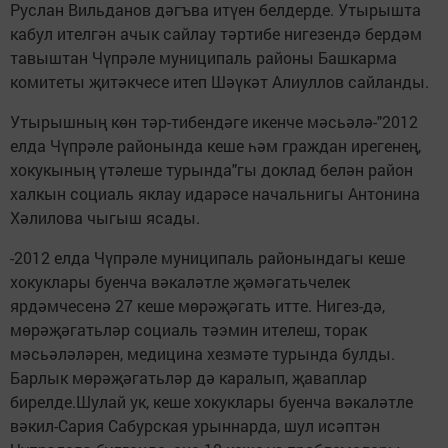
Руслан Вильданов дәгъва итүен белдерде. Утырышта
кабул ителгән ачык сайлау тәртибе нигезендә бердәм
тавыштан Чүпрәле муниципаль районы Башкарма
комитеты җитәкчесе итеп Шәүкәт Алиуллов сайланды.
Утырышның көн тәр-тибендәге икенче мәсьәлә-"2012
елда Чүпрәле районында кеше һәм граждан ирегенең,
хокукының үтәлеше турында"гы доклад белән район
халкын социаль яклау идарәсе начальнигы Антонина
Хәлилова чыгыш ясады.
-2012 елда Чүпрәле муниципаль районындагы кеше
хокуклары буенча вәкаләтле җәмәгатьчелек
ярдәмчесенә 27 кеше мөрәҗәгать итте. Нигез-дә,
мөрәҗәгатьләр социаль тәэмин ителеш, торак
мәсьәләләрен, медицина хезмәте турында булды.
Барлык мөрәҗәгатьләр дә каралып, җаваплар
бирелде.Шулай ук, кеше хокуклары буенча вәкаләтле
вәкил-Сария Сабурская урыннарда, шул исәптән