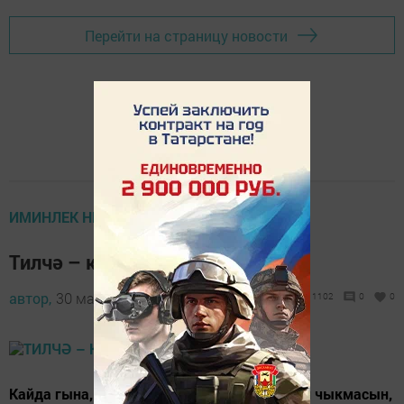
Перейти на страницу новости
ИМИНЛЕК НИГЕЗЛӘРЕ
Тилчә – куркыныч авыру
автор,
30 май 2013 - 10:48
1102
0
0
Кайда гына, нинди генә йогышлы чир килеп чыкмасын,