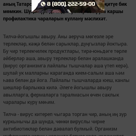
аның Татарстанга һәм районыбызга килеп җитүе бик
мөмкин. Шуңа күрә дә алдан ук һәр авыруга каршы
профилактика чараларын куллану мәслихәт.
Тилчә-йогышлы авыру. Аны аеруча мөгезле эре
терлекләр, кәҗә белән сарыклар, дуңгызлар йоктыра.
Бу чир терлекчелек продуктлары, тирә-юньдәге төрле
әйберләр аша, авыру терлекләр белән аралашканда
(вирус организмга лайлалы тышчалар аша үтеп керә),
шулай ук малларны караганда кием-салым аша һәм
һава белән дә йога. Лайлалы тышчаларда юеш, канлы
шешләр барлыкка килә. Әлеге йогышлы авыру
авылларга, фермаларга таралмасын өчен саклык
чаралары күрү мөһим.
Тилчә - вирус китереп чыгара торган чир, аның иң зур
куркынычы да шунда, чөнки вируслы чирне
антибиотиклар белән дәвалап булмый. Организм
инфекциягә каршы көрәштә берүзе кала, иммунитет