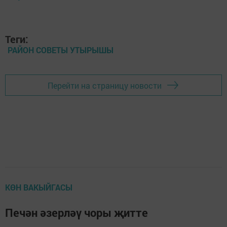
Теги:
РАЙОН СОВЕТЫ УТЫРЫШЫ
Перейти на страницу новости
КӨН ВАКЫЙГАСЫ
Печән әзерләү чоры җитте