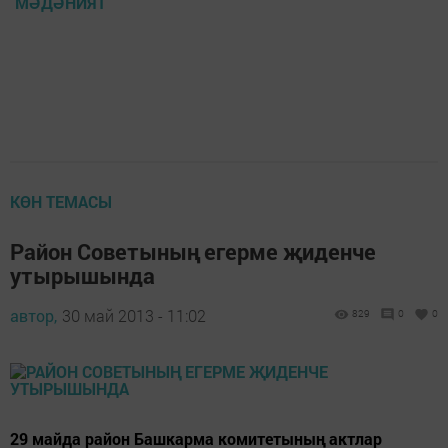
МӘДӘНИЯТ
КӨН ТЕМАСЫ
Район Советының егерме җиденче
утырышында
автор,
30 май 2013 - 11:02
829
0
0
29 майда район Башкарма комитетының актлар