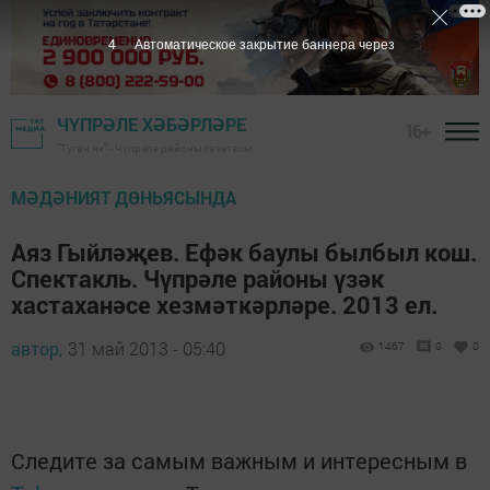
3
Автоматическое закрытие баннера через
ЧҮПРӘЛЕ ХӘБӘРЛӘРЕ
16+
"Туган як" - Чүпрәле районы газетасы
МӘДӘНИЯТ ДӨНЬЯСЫНДА
Аяз Гыйләҗев. Ефәк баулы былбыл кош.
Спектакль. Чүпрәле районы үзәк
хастаханәсе хезмәткәрләре. 2013 ел.
автор,
31 май 2013 - 05:40
1467
0
0
Следите за самым важным и интересным в