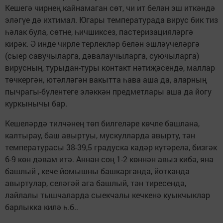
Кешегә чирнең кайнамаган сөт, чи ит белән эш иткәндә
эләгүе дә ихтимал. Югары температурада вирус бик тиз
һәлак була, сөтне, һичшиксез, пастеризацияләргә
кирәк. Ә инде чирле терлекләр белән эшләүчеләргә
(сыер савучыларга, дәвалаучыларга, суючыларга)
вирусның, турыдан-туры контакт нәтиҗәсендә, маллар
төчкергән, ютәлләгән вакытта һава аша да, аларның
пычрагы-бүлентеге эләккән предметлары аша да йогу
куркынычы бар.
Кешеләрдә тилчәнең төп билгеләре көчле башлана,
калтырау, баш авыртуы, мускулларда авырту, тән
температурасы 38-39,5 градуска кадәр күтәрелә, бизгәк
6-9 көн дәвам итә. Аннан соң 1-2 көннән авыз кибә, яна
башлый , кече йомышны башкарганда, йотканда
авыртулар, селәгәй ага башлый, тән тиресендә,
лайлалы тышчаларда сыекчалы кечкенә куыкчыклар
барлыкка килә һ.б..