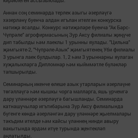
кирәклеген ассызыклады.
Аннан соң семинарда терлек азыгы әзерләүгә
хәзерләнү буенча алдан игълан ителгән конкурска
нәтиҗә ясалды. Конкурс нәтиҗәләре буенча "Ак Барс-
Чүпрәле" агрофирмасының Зур Аксу филиалы җиңүче
дип табылды һәм лаеклы 1 урынны яулады. "Цильна"
җәмгыяте-2, "Чүпрәле-Азык" җәмгыятенең Уби филиалы
3 урынга лаек булдылар. 1, 2 һәм 3 урыннарны яулаган
хуҗалыкларга Дипломнар һәм кыйммәтле бүләкләр
тапшырылды.
Семинарның икенче өлеше азык утарларын әзерләүне
төгәлләүгә һәм кышкы чорга малларга, яшь үрчемгә
дару үләннәре әзерләүгә багышланды. Семинарда
катнашучылар игътибарына Зур Аксу филиалында
бүгенге көндә әзерләнгән дару үләннәре җыелмалары
тәкъдим ителде һәм кайсы үләннең нинди авыру
вакытында ярдәм итүе турында җентекләп
аңлатылды.