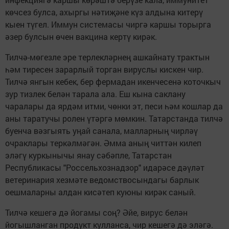
көчсез булса, ахыргы нәтиҗәне күз алдына китерү
кыен түгел. Иммун системасы чиргә каршы торырга
әзер булсын өчен вакцина кертү кирәк.
Тилчә-мөгезле эре терлекләрнең ашкайнату трактын
һәм тиресен зарарлый торган вируслы кискен чир.
Тилчә янгын кебек, бер фермадан икенчесенә коточкыч
зур тизлек белән тарала ала. Еш кына саклану
чаралары да ярдәм итми, чөнки эт, песи һәм кошлар да
аны таратучы ролен үтәргә мөмкин. Татарстанда тилчә
буенча вәзгыять уңай санала, малларның чирләү
очраклары теркәлмәгән. Әмма аның читтән килеп
эләгү куркынычы янау сәбәпле, Татарстан
Республикасы "Россельхознадзор" идарәсе дәүләт
ветеринария хезмәте ведомствосындагы барлык
оешмаларны алдан кисәтеп куюны кирәк саный.
Тилчә кешегә дә йогамы соң? Әйе, вирус белән
йогышланган продукт кулланса, чир кешегә дә эләгә.