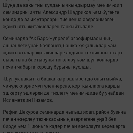
Шуңа да вакытны кулдан ычкындырмау мөһим,-дип
семинарны ачты Александр Шадриков һәм бүгенге
көндә дә азык утарлары тиешенчә әзерләнмәгән
җәмгыять җитәкчеләрен тәнкыйтьләде.
Семинарда "Ак Барс-Чүпрәле" агрофирмасының
эшчәнлеге уңай бәяләнеп, башка хуҗалыклар һәм
җәмгыятьләр җитәкчеләре алдына техниканы старт
сызыгына бастыруны төгәлләү һәм шул көннәрдә
печән чабарга керешү бурычы куелды.
-Шул ук вакытта башка кыр эшләрен дә онытмыйча,
чәчүлекләрне чүп үләннәренә, корткычларга каршы
эшкәртү эшләрен дә тизләтү мөһим,-диде бу уңайдан
Исламетдин Низамов.
Рәфик Шәкуров семинарда чыгыш ясап, район буенча
печән әзерләү техникасының әзерлегенә уңай бәя
бирде һәм 1 июньгә кадәр печән әзерләүгә керешергә