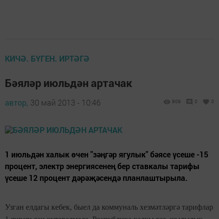
КИЧӘ. БҮГЕН. ИРТӘГӘ
Бәяләр июльдән артачак
автор,
30 май 2013 - 10:46
809
0
0
1 июльдән халык өчен "зәңгәр ягулык" бәясе үсеше -15
процент, электр энергиясенең бер ставкалы тарифы
үсеше 12 процент дәрәҗәсендә планлаштырыла.
Узган елдагы кебек, быел да коммуналь хезмәтләргә тарифлар