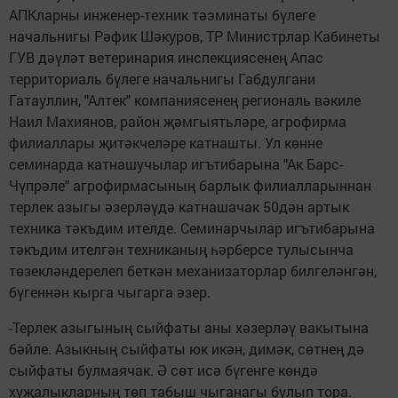
АПКларны инженер-техник тәэминаты бүлеге
начальнигы Рәфик Шәкуров, ТР Министрлар Кабинеты
ГУВ дәүләт ветеринария инспекциясенең Апас
территориаль бүлеге начальнигы Габдулгани
Гатауллин, "Алтек" компаниясенең региональ вәкиле
Наил Махиянов, район җәмгыятьләре, агрофирма
филиаллары җитәкчеләре катнашты. Ул көнне
семинарда катнашучылар игътибарына "Ак Барс-
Чүпрәле" агрофирмасының барлык филиалларыннан
терлек азыгы әзерләүдә катнашачак 50дән артык
техника тәкъдим ителде. Семинарчылар игътибарына
тәкъдим ителгән техниканың һәрберсе тулысынча
төзекләндерелеп беткән механизаторлар билгеләнгән,
бүгеннән кырга чыгарга әзер.
-Терлек азыгының сыйфаты аны хәзерләү вакытына
бәйле. Азыкның сыйфаты юк икән, димәк, сөтнең дә
сыйфаты булмаячак. Ә сөт исә бүгенге көндә
хуҗалыкларның төп табыш чыганагы булып тора.