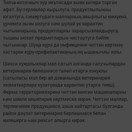
Тилчә-коточкыч зур икътисади зыян китерә торган
афәт. Бу-терлекләр кырылуга, продуктлылыкны
югалтуга, симертүдәге малларның авырлыгы кимүенә,
үрчемгә зыян килүгә һәм шулай ук карантин
чыгымнарына, продуктларны зарарсызландыруга,
тышкы мохит предметларын чистартуга бәйле
чыгымнар. Шуңа күрә дә инфекцияне читтән кертмәү
хәстәрен күрү-профилактиканың иң ышанычлы юлы.
Шәхси хуҗалыклар мал сатып алганда сатучылардан
ветеринария белешмәсе таләп итәргә хокуклы
(сатыласы мал бер ай дәвамында ветеринария
хезмәткәрләре күзәтүендә карантин үтәргә тиеш).
Ферма территорияләренә читтән килгән машиналарны
һәм шикле кешеләрне кертмәскә кирәк. Читтән маллар,
терлекчелек продукциясе, азык кайтартасы булганда
район дәүләт ветеринария берләшмәсе белән
килешергә һәм рөхсәт алырга кирәк.