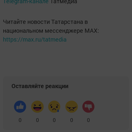
Telegram-канале
Татмедиа
Читайте новости Татарстана в
национальном мессенджере MАХ:
https://max.ru/tatmedia
Оставляйте реакции
0
0
0
0
0