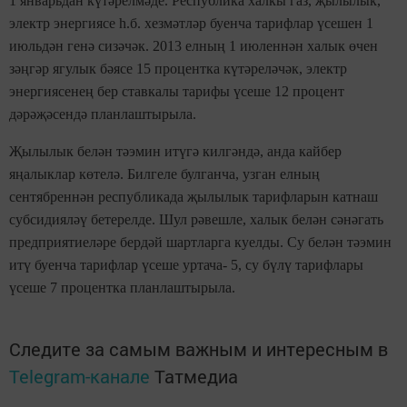
1 январьдан күтәрелмәде. Республика халкы газ, җылылык,
электр энергиясе һ.б. хезмәтләр буенча тарифлар үсешен 1
июльдән генә сизәчәк. 2013 елның 1 июленнән халык өчен
зәңгәр ягулык бәясе 15 процентка күтәреләчәк, электр
энергиясенең бер ставкалы тарифы үсеше 12 процент
дәрәҗәсендә планлаштырыла.
Җылылык белән тәэмин итүгә килгәндә, анда кайбер
яңалыклар көтелә. Билгеле булганча, узган елның
сентябреннән республикада җылылык тарифларын катнаш
субсидияләү бетерелде. Шул рәвешле, халык белән сәнәгать
предприятиеләре бердәй шартларга куелды. Су белән тәэмин
итү буенча тарифлар үсеше уртача- 5, су бүлү тарифлары
үсеше 7 процентка планлаштырыла.
Следите за самым важным и интересным в
Telegram-канале
Татмедиа