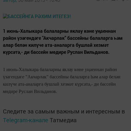
1 июнь-Халыкара балаларны яклау көне уңаеннан
район үзәгендәге "Акчарлак" бассейны балаларга һәм
алар белән килүче ата-аналарга бушлай хезмәт
күрсәтә,- ди бассейн мөдире Руслан Вильданов.
1 июнь-Халыкара балаларны яклау көне уңаеннан район
үзәгендәге "Акчарлак" бассейны балаларга һәм алар белән
килүче ата-аналарга бушлай хезмәт күрсәтә,- ди бассейн
мөдире Руслан Вильданов.
Следите за самым важным и интересным в
Telegram-канале
Татмедиа