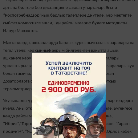
- Укучылар ашханәдә график нигезендә ашыйлар. Аларны өстәлләр
артына билгеле бер дистанцияне саклап утырталар. Ягъни
“Роспотребнадзор”ның барлык таләпләре дә үтәлә. Һәр мәктәптә
сыйфат комиссиясе эшли, -ди район мәгариф бүлеге методисты
Илнур Мавзютов.
Мәктәпләрдә, ашханәләрдә барлык куркынычсызлык чаралары да
төгәл үтәлә: һәр сыйныф аерым билгеләнгән вакытта ашый,
ашханәгә керү урынында, бәдрәфтә дезинфекция чаралары
урнаштырылган. Кулларга сиптерелүче дезинфекция чаралары кул
белән тимичә, терсәк ярдәмендә басып чыгарыла торган
дозаторларга салынган. Барлык мәктәпләр дә контактсыз
термометрлар белән тәэмин ителгән.
Укучыларның рационына кертелергә тиешле продуктлар тендерга
куела. Аны откан эшмәкәрләр белән килешүләр төзелә. Бүгенгесе
көндә район мәктәпләре ашханәләрен Л.Р.Давлетшина,
"Ибриз“,“Торговый дом Ягодная слобода”, А.Б.Каймаков, “Гарант
продукт+”, “Яшел Үзән сөт эшкәртү комбинаты”, С.М.Орлов кебек