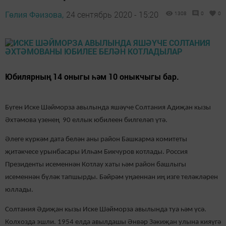
Гөлия Фәизова,
24 сентябрь 2020 - 15:20
1308
0
0
Юбилярның 14 оныгы һәм 10 оныкчыгы бар.
Бүген Иске Шәйморза авылында яшәүче Солтания Адиҗан кызы
Әхтәмова үзенең 90 еллык юбилеен билгеләп үтә.
Әлеге күркәм дата белән аны район Башкарма комитеты
җитәкчесе урынбасары Илһам Бикчуров котлады. Россия
Президенты исеменнән Котлау хаты һәм район башлыгы
исеменнән бүләк тапшырды. Бәйрәм уңаеннан иң изге теләкләрен
юллады.
Солтания Әдиҗан кызы Иске Шәйморза авылында туа һәм үсә.
Колхозда эшли. 1954 елда авылдашы Әнвәр Зәкиҗан улына кияүгә