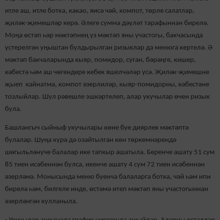
итле аш, итле ботка, какао, яисә чәй, компот, төрле салатлар,
җиләк-җимешләр керә. Әлеге сумма дәүләт тарафыннан бирелә.
Моңа өстәп һәр мәктәпнең үз мәктәп яны участогы, бакчасында
үстерелгән уңыштан булдырылган ризыклар да менюга кертелә. Ә
мәктәп бакчаларында кыяр, помидор, суган, бәрәңге, кишер,
кәбестә һәм аш чөгендере кебек яшелчәләр үсә. Җиләк-җимешне
җыеп кайнатма, компот әзерлиләр, кыяр-помидорны, кәбестәне
тозлыйлар. Шул рәвешле эшкәртелеп, алар укучылар өчен ризык
була.
Башлангыч сыйныф укучылары көне буе диярлек мәктәптә
булалар. Шуңа күрә дә озайтылган көн төркемнәрендә
шөгыльләнүче балалар ике тапкыр ашатыла. Беренче ашату 51 сум
85 тиен исәбеннән булса, икенче ашату 4 сум 72 тиен исәбеннән
әзерләнә. Монысында меню буенча балаларга ботка, чәй һәм ипи
бирелә һәм, билгеле инде, өстәмә итеп мәктәп яны участогыннан
әзерләнгән кулланыла.