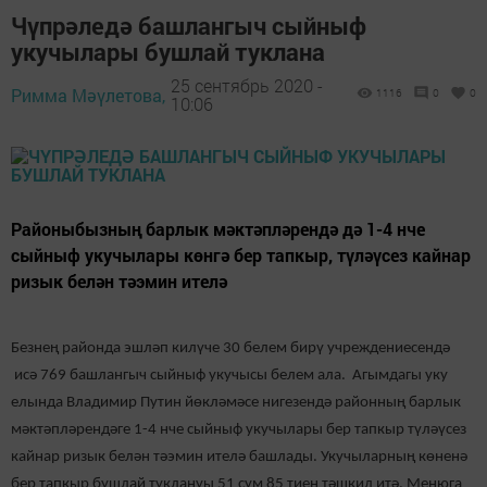
Чүпрәледә башлангыч сыйныф
укучылары бушлай туклана
25 сентябрь 2020 -
Римма Мәүлетова,
1116
0
0
10:06
Районыбызның барлык мәктәпләрендә дә 1-4 нче
сыйныф укучылары көнгә бер тапкыр, түләүсез кайнар
ризык белән тәэмин ителә
Безнең районда эшләп килүче 30 белем бирү учреждениесендә
исә 769 башлангыч сыйныф укучысы белем ала. Агымдагы уку
елында Владимир Путин йөкләмәсе нигезендә районның барлык
мәктәпләрендәге 1-4 нче сыйныф укучылары бер тапкыр түләүсез
кайнар ризык белән тәэмин ителә башлады. Укучыларның көненә
бер тапкыр бушлай туклануы 51 сум 85 тиен тәшкил итә. Менюга