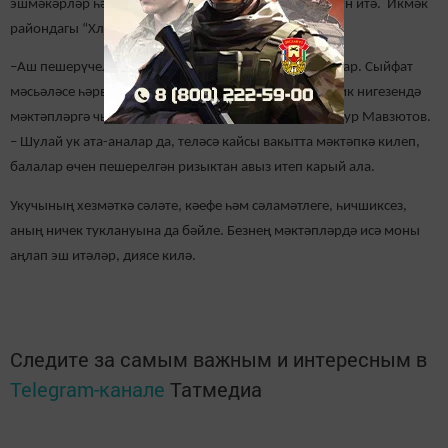
эшмәкәрләр һәм оешмалар продуктлар белән тәэмин итә. Икмәк
райондагы “Хлебозавод”тан китерелә.
–Аш пешерүчеләр менюны төрләндерергә тырышалар. Сыйфат
мәсьәләсе һәрвакыт игътибар үзәгендә безнең, график нигезендә
мәктәпләргә чыгып, тикшерүләр үткәрәбез,-ди Ильнур Мавзютов.
– Шулай ук ата-аналар да, теләсә кайсы вакытта мәктәпкә килеп,
балалар өчен пешерелгән ризыктан авыз итеп карый ала.
Укучының хезмәткә сәләте, кәефе һәм сәламәтлеге, һичшиксез,
аның ничек туклануына да бәйле. Безнең мәктәпләрдә исә моны
аңлап эш итәләр, диясе килә.
Следите за самым важным и интересным в
Telegram-канале
Татмедиа