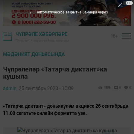
6
Автоматическое закрытие баннера через
ЧҮПРӘЛЕ ХӘБӘРЛӘРЕ
16+
"Туган як" - Чүпрәле районы газетасы
МӘДӘНИЯТ ДӨНЬЯСЫНДА
Чүпрәлеләр «Татарча диктант»ка
кушыла
admin,
25 сентябрь 2020 - 10:09
1506
0
0
«Татарча диктант» дөньякүләм акциясе 26 сентябрьдә
11.00 сәгатьтә онлайн форматта уза.