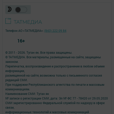
Телефон АО «ТАТМЕДИА»:
(843) 222 09 84
16+
© 2011 - 2026. Туган як. Все права защищены.
© ТАТМЕДИА. Все материалы, размещенные на сайте, защищены
законом.
Перепечатка, воспроизведение и распространение в любом объеме
информации,
размещенной на сайте, возможна только с письменного согласия
редакций СМИ.
При поддержке Республиканского агентства по печати и массовым
коммуникациям.
Наименование СМИ: Туган як
№ записи о регистрации СМИ, дата: Эл № ФС 77 - 78420 от 29.05.2020
СМИ зарегистрированно Федеральной службой по надзору в сфере
связи,
информационных технологий и массовых коммуникаций