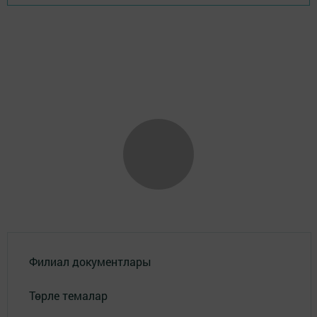
Филиал документлары
Төрле темалар