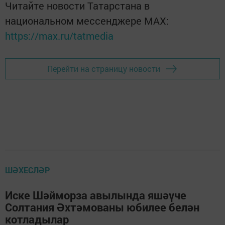
Читайте новости Татарстана в
национальном мессенджере MАХ:
https://max.ru/tatmedia
Перейти на страницу новости
ШӘХЕСЛӘР
Иске Шәйморза авылында яшәүче
Солтания Әхтәмованы юбилее белән
котладылар