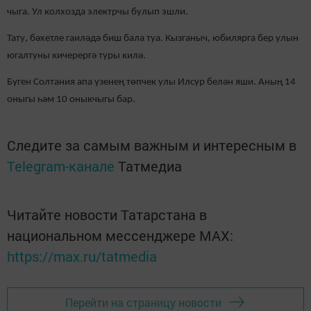
чыга. Ул колхозда электрчы булып эшли.
Тату, бәхетле гаиләдә биш бала туа. Кызганыч, юбилярга бер улын
югалтуны кичерергә туры килә.
Бүген Солтания апа үзенең төпчек улы Илсур белән яши. Аның 14
оныгы һәм 10 оныкчыгы бар.
Следите за самым важным и интересным в
Telegram-канале
Татмедиа
Читайте новости Татарстана в
национальном мессенджере MАХ:
https://max.ru/tatmedia
Перейти на страницу новости