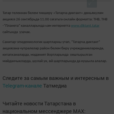
Татар теленнән белем тикшерү «Татарча диктант» дөньякүләм
акциясе 26 сентябрьдә 11.00 сәгатьтә онлайн форматта: ТНВ, ТНВ
-“Планета” каналларында һәм интернетта
www.diktant.tatar
сайтында узачак.
Санитар-эпидемиологик шартларны үтәп, “Татарча диктант”
акциясенә чүпрәлеләр район белем бирү учреждениеләрендә,
китапханәләрдә, мәдәният йортларында оештырылган
мәйданчыкларда, шулай ук, өй шартларында да кушыла алалар.
Следите за самым важным и интересным в
Telegram-канале
Татмедиа
Читайте новости Татарстана в
национальном мессенджере MАХ: