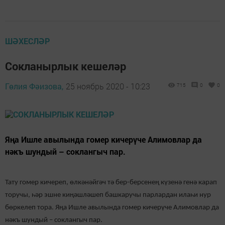
ШӘХЕСЛӘР
Сокланырлык кешеләр
Гөлия Фәизова,
25 ноябрь 2020 - 10:23
715
0
0
Яңа Ишле авылында гомер кичерүче Алимовлар да
нәкъ шундый – соклангыч пар.
Тату гомер кичереп, өлкәнәйгәч тә бер-берсенең күзенә генә карап
торучы, һәр эшне киңәшләшеп башкаручы парлардан илаһи нур
бөркелеп тора. Яңа Ишле авылында гомер кичерүче Алимовлар да
нәкъ шундый – соклангыч пар.