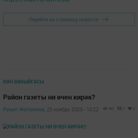
Перейти на страницу новости
КӨН ВАКЫЙГАСЫ
Район газеты ни өчен кирәк?
Рәшит Фәтхуллов,
25 ноябрь 2020 - 10:22
593
0
0