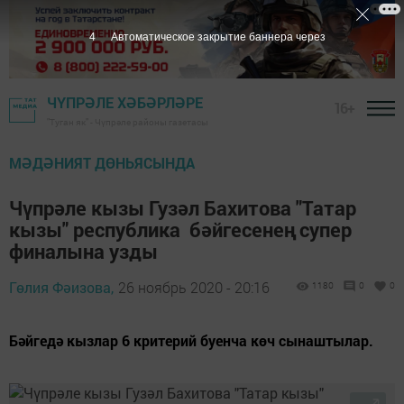
3
Автоматическое закрытие баннера через
ЧҮПРӘЛЕ ХӘБӘРЛӘРЕ
16+
"Туган як" - Чүпрәле районы газетасы
МӘДӘНИЯТ ДӨНЬЯСЫНДА
Чүпрәле кызы Гузәл Бахитова "Татар
кызы" республика бәйгесенең супер
финалына узды
Гөлия Фәизова,
26 ноябрь 2020 - 20:16
1180
0
0
Бәйгедә кызлар 6 критерий буенча көч сынаштылар.