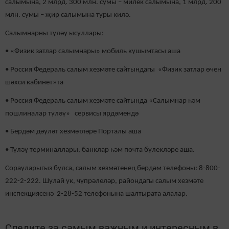
салымына, 2 млрд. 300 млн. сумы – милек салымына, 1 млрд. 200
млн. сумы – җир салымына туры килә.
Салымнарны түләү ысуллары:
• «Физик затлар салымнары» мобиль кушымтасы аша
• Россия Федераль салым хезмәте сайтындагы «Физик затлар өчен
шәхси кабинет»та
• Россия Федераль салым хезмәте сайтында «Салымнар һәм
пошлиналар түләү» сервисы ярдәмендә
• Бердәм дәүләт хезмәтләре Порталы аша
• Түләү терминаллары, банклар һәм почта бүлекләре аша.
Сорауларыгыз булса, салым хезмәтенең бердәм телефоны: 8-800-
222-2-222. Шулай ук, чүпрәлеләр, райондагы салым хезмәте
инспекциясенә 2-28-52 телефонына шалтырата алалар.
Следите за самым важным и интересным в