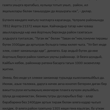
газета укырга яратабыз, кулыңа тотып укып, район, ил
яңалыклары белән танышудан да яхшырагы юк”, - диләр.
Бүгенге көндәге мәгълү-матларга караганда, Чүпрәле районында
7852 йортта 21372 кеше яши. Кайчандыр татар һәм чуваш
авылларында һәр ике йортның берсендә район газетасын
алдыруга тукталсак, “Туган як” белән “Таван ен”нең гомуми тиражы
бүген 3500дән дә артыграк булырга тиеш килеп чыга. “Ул бит инде
элек, совет заманында иде”, димәгез. Бар андый бүген дә ике
йортның берсе район газетын укучы районнар. Ә безгә шундый,
Кайбыч кебек, районнар рәтенә басарга тагын 1000 экземпляр
җитми.
Әмма, без инде ул элекке заманнар турында хыялланмыйбыз да.
Икмәк, азык-төлеккә, даруга ничек акча юнәтеп бетерим дигән бер
вакытта рухи ихтыяҗның икенчерәк планга күчүен аңлыйбыз.
Шуңа да карамастан, безнең тугры дусларыбыз бар – алар
бәрабәренә без 2400дән артык тираж белән әлегә кадәр чыгып
килдек. Ә әлегә район газетына 1305 кеше генә язылган, бу үткән