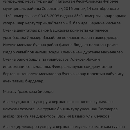
үзгәрешләр кертү турында”. “Татарстан Республикасы Чүпрәле
муниципаль районы Советының 2016 елның 14 сентябрендәге
11/3 номерлы һәм 03.06.2009 елдагы 36/3 номерлы карарларына
үзгәрешләр кертү турында”гылар һ.б. бар иде. Беренче мәсьәлә
буенча депутатлар район Башкарма комитеты җитәкчесе
урынбасары Ильмир Измайлов докладын карап тикшерделәр.
Икенче мәсьәлә буенча район финанс-бюджет палатасы рәисе
Илдар Рәкыйпов чыгыш ясады. Өченче һәм дүртенче мәсьәләләр
буенча район башлыгы урынбасары Алексей Ярухин
информациясе тыңланды. Фикер алышудан соң депутатлар
бертавыштан әлеге мәсьәләләр буенча карар проектын кабул итү
өчен тавыш бирделәр.
Мактау Грамотасы бирелде
Авыл хуҗалыгын үстерүгә керткән шәхси өлеше, күпьеллык
намуслы хезмәте һәм тууына 65 яшь тулу уңаеннан “Государев
амбар” җәмгыяте директоры Васыйл Вазыйх улы Сәләхов;
Авыл җирлекләрен үстерүгә керткән намуслы хезмәте һәм тууына