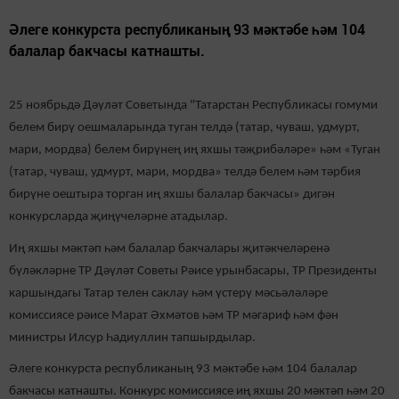
Әлеге конкурста республиканың 93 мәктәбе һәм 104
балалар бакчасы катнашты.
25 ноябрьдә Дәүләт Советында "Татарстан Республикасы гомуми
белем бирү оешмаларында туган телдә (татар, чуваш, удмурт,
мари, мордва) белем бирүнең иң яхшы тәҗрибәләре» һәм «Туган
(татар, чуваш, удмурт, мари, мордва» телдә белем һәм тәрбия
бирүне оештыра торган иң яхшы балалар бакчасы» дигән
конкурсларда җиңүчеләрне атадылар.
Иң яхшы мәктәп һәм балалар бакчалары җитәкчеләренә
бүләкләрне ТР Дәүләт Советы Рәисе урынбасары, ТР Президенты
каршындагы Татар телен саклау һәм үстерү мәсьәләләре
комиссиясе рәисе Марат Әхмәтов һәм ТР мәгариф һәм фән
министры Илсур Һадиуллин тапшырдылар.
Ә
леге конкурста республиканың 93 мәктәбе һәм 104 балалар
бакчасы катнашты.
К
онкурс комиссиясе иң яхшы 20 мәктәп һәм 20