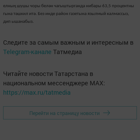
елның шушы чоры белән чагыштырганда нибары 63,5 процентны
гына тәшкил итә. Без инде район газетына язылмый калмассыз,
дип ышанабыз.
Следите за самым важным и интересным в
Telegram-канале
Татмедиа
Читайте новости Татарстана в
национальном мессенджере MАХ:
https://max.ru/tatmedia
Перейти на страницу новости