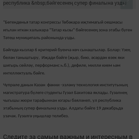
"Бөтендөнья татар конгрессы Төбәкара иҗтимагый оешмасы
игьлан иткән халыкара "Татар кызы" бәйгесенең зона этабы буген
Тәтеш муниципаль районында узды.
Бәйгедә кызлар 6 критерий буенча көч сынаштылар. Болар: Үзең
белән таныштыру, Иҗади бәйге (җыр, бию, әсәрдән өзек яки
шигырь сөйләү, перформанс һ.б.), дефиле, милли кием һәм
интеллектуаль бәйге.
Чүпрәле данын Казан фәнни -эзләнү технология институтының
магистратура бүлеге студенты Гүзәл Бахитова яклады. Гүзәлнең
чыгышы жюри тарафыннан югары бәяләнеп, ул республика
этабының супер финалына узды. Алдагы бәйге 19 декабрьдә
узачак. Гүзәлгә уңышлар телибез.
Следите за самым важным и интересным в