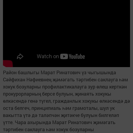
Район башлыгы Марат Ринатович үз чыгышында
Сәйфихан Нәфиевнең җәмәгать тәртибен саклауга һәм
хокук бозуларны профилактикалауга зур өлеш керткән
прокурорларның берсе булуын, җинаять хокукы
өлкәсендә генә түгел, гражданлык хокукы өлкәсендә дә
оста белгеч, принципиаль һәм грамоталы, шул ук
вакытта үтә дә таләпчән җитәкче булуын билгеләп
үтте. Чара ахырында Марат Ринатович җәмәгать
тәртибен саклауга һәм хокук бозуларны