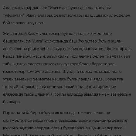
Алар нәкъ җырдагыча: “Икесе дә шушы авылдан, шушы
туфрактан”. Яшәү еллары, хезмәт юллары да шушы җирлек белән
бәйле рәвештә үткән.
Җиһангәрәй Каюм улы гомер буе җаваплы хезмәтләрне
башкарган. Ул “Алга” колхозында баш бухгалтер булып эшли,
авыл советы рәисе кебек авыр һәм бик җаваплы эшләрне «тарта».
Кайда гына булмасын, авыл халкы, коллектив белән тиз уртак тел
таба, җитәкчеләреннән мактау сүзләре белән бергә төрле
грамоталар һәм бүләкләр ала. Шундый хөрмәтле хезмәт юлы
үткән авылның хөрмәтле кешесе бүген лаеклы ялда. Әмма тик
тормый, халкыбызны дини-әхлакый юнәлештә тәрбияләү
өлкәсендә тырышлык куя, соңгы елларда авылда имам вазифасын
башкара.
Пар канаты Хабирә Абдулхак кызы да гомерен кешеләр
сәламәтлеге сагында үткәрә, авылдашларына медицина хезмәте
күрсәтә. Җитәкчеләрдән алган бүләкләренең дә иң кадерлесе –
Минтимер Шәймиевның Рәхмәт Хаты. Бүген исә Хабирә апа –