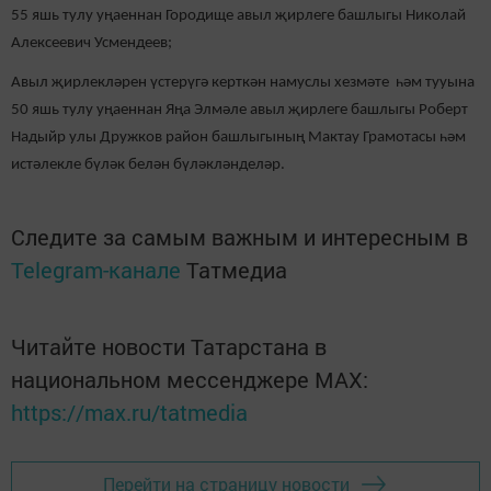
55 яшь тулу уңаеннан Городище авыл җирлеге башлыгы Николай
Алексеевич Усмендеев;
Авыл җирлекләрен үстерүгә керткән намуслы хезмәте һәм тууына
50 яшь тулу уңаеннан Яңа Элмәле авыл җирлеге башлыгы Роберт
Надыйр улы Дружков район башлыгының Мактау Грамотасы һәм
истәлекле бүләк белән бүләкләнделәр.
Следите за самым важным и интересным в
Telegram-канале
Татмедиа
Читайте новости Татарстана в
национальном мессенджере MАХ:
https://max.ru/tatmedia
Перейти на страницу новости