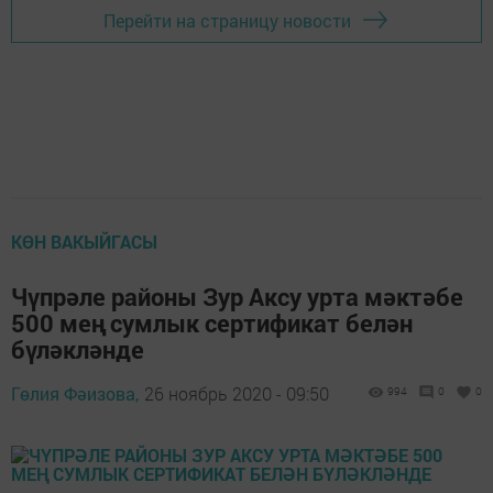
Перейти на страницу новости
КӨН ВАКЫЙГАСЫ
Чүпрәле районы Зур Аксу урта мәктәбе
500 мең сумлык сертификат белән
бүләкләнде
Гөлия Фәизова,
26 ноябрь 2020 - 09:50
994
0
0