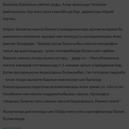
балалар бакчасын сайлап алды.
Алар арасында Чүпрәле
районыннан Зур Аксу урта мәктәбе дә бар, директоры Юрий
Мутин.
Марат Әхмәтов милли белем учреждениеләре җитәкчеләренә бу
юнәлештә нәтиҗәле эшләре һәм конкурста катнашканнары өчен
рәхмәт белдерде.
"Безнең уртак бурычыбыз милли мәгарифне
тагын да җанландыру, туган телләребездә белем һәм тәрбия
бирүне лаеклы югарылыкка күтәрү, - диде ул. - Республиканың
милли мәгариф системасында 1,5 меңнән артык учреждение бар.
Бүген шуларның иң яхшыларын бүләклибез. Сез туплаган тәҗрибә
- туган телдә эшләүче барлык мәктәпләр һәм балалар
бакчаларының педагогик коллективлары өчен үрнәк ул. Сез туган
телебезне һәм милли мәдәниятыбызны саклау, балаларга
тапшыру буенча гаять мөһим миссия башкарасыз. Рәхмәт сезгә!"
Җ
иңүчеләр дипломнар һәм 500әр мең сумга сертификатлар
белән
бүләкләнде.