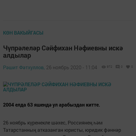
КӨН ВАКЫЙГАСЫ
Чүпрәлеләр Сәйфихан Нәфиевны искә
алдылар
Рәшит Фәтхуллов,
26 ноябрь 2020 - 11:04
972
0
0
2004 елда 63 яшендә ул арабыздан китте.
26 ноябрь күренекле шәхес, Россиянең һәм
Татарстанның атказанган юристы, юридик фәннәр