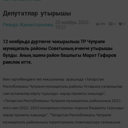
Депутатлар утырышы
25 ноябрь 2020 -
Резидә Җамалтдинова,
853
0
0
10:21
12 ноябрьдә дүртенче чакырылыш ТР Чүпрәле
муниципаль районы Советының өченче утырышы
булды. Аның эшенә район башлыгы Марат Гафаров
рәислек итте.
Көн тәртибендәге төп мәсьәләләр арасында «Татарстан
Республикасы Чүпрәле муниципаль районы Уставына үзгәрешләр
һәм өстәмәләр кертү турында» карар проекты хакында”,
«Татарстан Республикасы Чүпрәле муниципаль районының 2021
елга һәм 2022, 2023 елларның планлы чорына бюджеты турында»
карар проекты хакында”, “Татарстан Республикасы Чүпрәле
муниципаль районының территориаль планлаштыру схемасына