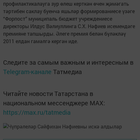
профилактикалауга зур өлеш керткән өчен җәмәгать
тәртибен саклау буенча яшьләр формированиесе үзәге
“Форпост” муниципаль бюджет учреждениесе
директоры Илдус Вәлиуллинга С.Х. Нәфиев исемендәге
премияне тапшырды. Әлеге премия белән бүләкләү
2011 елдан гамәлгә кергән иде.
Следите за самым важным и интересным в
Telegram-канале
Татмедиа
Читайте новости Татарстана в
национальном мессенджере MАХ:
https://max.ru/tatmedia