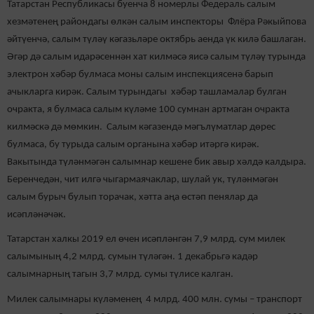
Татарстан Республикасы буенча 8 номерлы Федераль салым
хезмәтенең райондагы өлкән салым инспекторы Флёра Рәкыйпова
әйтүенчә, салым түләү кәгазьләре октябрь аенда үк килә башлаган.
Әгәр дә салым идарәсеннән хат килмәсә яисә салым түләү турында
электрон хәбәр булмаса моны салым инспекциясенә барып
ачыкларга кирәк. Салым турындагы хәбәр ташламалар булган
очракта, я булмаса салым күләме 100 сумнан артмаган очракта
килмәскә дә мөмкин. Салым кәгазендә мәгълүматлар дөрес
булмаса, бу турыда салым органына хәбәр итәргә кирәк.
Вакытында түләнмәгән салымнар кешене бик авыр хәлдә калдыра.
Беренчедән, чит илгә чыгармаячаклар, шулай ук, түләнмәгән
салым бурыч булып торачак, хәтта аңа өстәп пенялар да
исәпләнәчәк.
Татарстан халкы 2019 ел өчен исәпләнгән 7,9 млрд. сум милек
салымының 4,2 млрд. сумын түләгән. 1 декабрьгә кадәр
салымнарның тагын 3,7 млрд. сумы түлисе калган.
Милек салымнары күләменең 4 млрд. 400 млн. сумы – транспорт