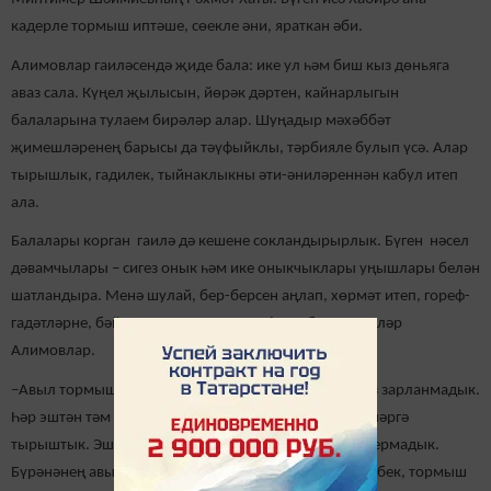
кадерле тормыш иптәше, сөекле әни, яраткан әби.
Алимовлар гаиләсендә җиде бала: ике ул һәм биш кыз дөньяга
аваз сала. Күңел җылысын, йөрәк дәртен, кайнарлыгын
балаларына тулаем бирәләр алар. Шуңадыр мәхәббәт
җимешләренең барысы да тәүфыйклы, тәрбияле булып үсә. Алар
тырышлык, гадилек, тыйнаклыкны әти-әниләреннән кабул итеп
ала.
Балалары корган гаилә дә кешене сокландырырлык. Бүген нәсел
дәвамчылары – сигез онык һәм ике оныкчыклары уңышлары белән
шатландыра. Менә шулай, бер-берсен аңлап, хөрмәт итеп, гореф-
гадәтләрне, бәйрәмнәрне кадерләп, 60 ел бергә яшиләр
Алимовлар.
–Авыл тормышы бервакытта да җиңел булмады, без зарланмадык.
Һәр эштән тәм табып, тормышның кадерен белеп яшәргә
тырыштык. Эшне дә ирләр эше, хатыннар эше дип аермадык.
Бүрәнәнең авырын да, җиңелен дә бергә күтәргән кебек, тормыш