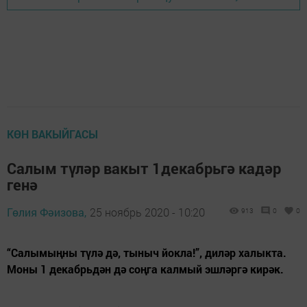
КӨН ВАКЫЙГАСЫ
Салым түләр вакыт 1декабрьгә кадәр
генә
Гөлия Фәизова,
25 ноябрь 2020 - 10:20
913
0
0
“Салымыңны түлә дә, тыныч йокла!”, диләр халыкта.
Моны 1 декабрьдән дә соңга калмый эшләргә кирәк.