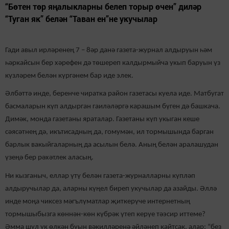
“Бөтен төр яңалыкларны белеп торыр өчен” диләр
“Туган як” белән “Таван ен”не укучылар
Гади авыл ирләренең 7 – 8әр данә газета-журнал алдыруын һәм
һәркайсын бер хәрефен дә төшереп калдырмыйча укып баруын үз
күзләрем белән күргәнем бар иде элек.
Әлбәттә инде, беренче чиратка район газетасы куела иде. Матбугат
басмаларын күп алдырган гаиләләргә карашым бүген дә башкача.
Димәк, монда газетаны яраталар. Газетаны күп укыган кеше
сәясәтнең дә, икътисадның да, гомумән, ил тормышында барган
барлык вакыйгаларның да асылын белә. Аның белән аралашудан
үзеңә бер рәхәтлек аласың.
Ни кызганыч, еллар үтү белән газета-журналларны күпләп
алдыручылар да, аларны күңел биреп укучылар да азайды. Әллә
инде моңа чиксез мәгълүматлар җиткерүче интернетның
тормышыбызга көннән-көн күбрәк үтеп керүе тәэсир иттеме?
Әмма шул ук өлкән буын вәкилләренә әйләнеп кайтсак, алар: “без