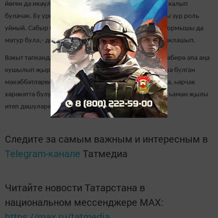
йөген дә икәүләп тартсаң, тату яшәп, гаиләне саклап калып
булачак. Бу урында күбрәк хатын-кызның сабырлыгы зур роль
уйный. Сабыр булган кеше генә теләгенә дә ирешә, тормышы да
матур була,- ди Хабирә апа гаилә серләре белән уртаклашып.
Вакыт тапканда Җиһангәрәй абый гармун уйный, ә Хабирә апа аңа
кушылып җыр суза. Алимовларның шулай тормышка булган
мәхәббәтләренә, һәр таңны сөенеп каршы алуларына, һәрчак
хәрәкәттә булуларына, еллар үтсә дә бер-берләренә һаман җылы
итеп дәшүләренә сокланмый мөмкин түгел.
Следите за самым важным и интересным в
Telegram-канале
Татмедиа
Читайте новости Татарстана в
национальном мессенджере MАХ:
https://max.ru/tatmedia