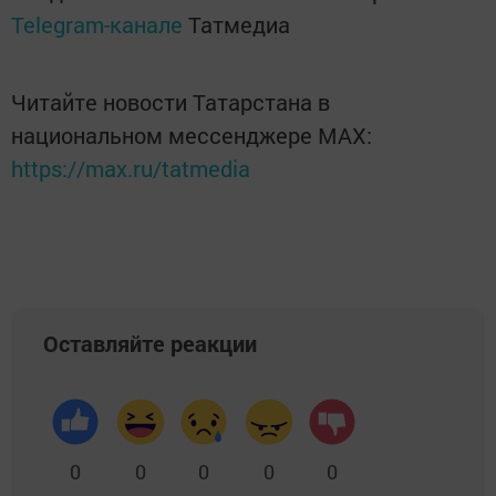
Telegram-канале
Татмедиа
Читайте новости Татарстана в
национальном мессенджере MАХ:
https://max.ru/tatmedia
Оставляйте реакции
0
0
0
0
0