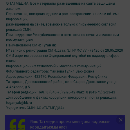
© ТАТМЕДИА. Все материалы, размещенные на сайте, защищены
законом.
Перепечатка, воспроизведение и распространение в любом объеме
информации,
размещенной на сайте, возможна только с письменного согласия
редакций СМИ.
При поддержке Республиканского агентства по печати и массовым
коммуникациям.
Наименование СМИ: Туган як
№ записи о регистрации СМИ, дата: Эл № ФС 77 - 78420 от 29.05.2020
СМИ зарегистрированно Федеральной службой по надзору в сфере
связи,
информационных технологий и массовых коммуникаций
ФИО главного редактора: Фаизова Гулия Вакифовна
Адрес редакции: 422470, Российская Федерация, Республика
Татарстан, Дрожжановский район, село Старое Дрожжаное улица
А.Абязова, д.5
Телефон редакции: Тел.: 8 (843-75) 2-26-42 Факс: 8 (843-75) 2-23-43
Для сообщений о фактах коррупции электронная почта редакции:
tuganyak@bk.ru
Учредитель СМИ: АО «ТАТМЕДИА»
Антикоррупционная политика
Яшь Татмедиа проектының яңа видеосын
АО «ТАТМЕДИА» использует «cookie»
для персонализации сервисов и
карадыгызмы әле?
удобства пользователей сайтом.