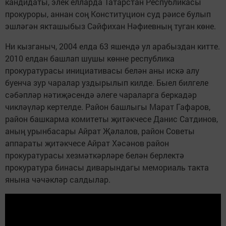
кандидаты, элек елларда Татарстан Республикасы
прокуроры, аннан соң Конституцион суд рәисе булып
эшләгән якташыбыз Сәйфихан Нәфиевның туган көне.
Ни кызганыч, 2004 елда 63 яшендә ул арабыздан китте.
2010 елдан башлап шушы көнне республика
прокуратурасы инициативасы белән аны искә алу
буенча зур чаралар уздырылып килде. Быел билгеле
сәбәпләр нәтиҗәсендә әлеге чараларга беркадәр
чикләүләр кертелде. Район башлыгы Марат Гафаров,
район башкарма комитеты җитәкчесе Данис Сатдинов,
аның урынбасары Айрат Җәлалов, район Советы
аппараты җитәкчесе Айрат Хәсәнов район
прокуратурасы хезмәткәрләре белән берлектә
прокуратура бинасы диварындагы мемориаль такта
янына чәчәкләр салдылар.