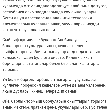
күләмендә олимпиадаларда җиңүе, алай гына да түгел,
республика олимпиадаларында көч сынашулары.
Бүген дә ул дәресләрендә алдынгы технология
элементларын кулланып эшли, укучыларны иҗади
яктан үстерү юлларын эзли.
Сыйныф җитәкчесе буларак, Альбина үзенең
балаларына культуралылык, кешелеклелек
сыйфатлары тәрбияли, сынаулар алдында югалып
калмаска, гадел булырга өйрәтә. Килеп чыккан
борчуларны ата- аналар белән бергәләп хәл итәргә
тырыша.
Ул белем биргән, тәрбияләп чыгарган укучылары-
күпләгән профессия кешеләре бүген дә аны үзләренең
якын дуслары, киңәшчеләре дип саный.
Әйе, барлык тормыш борчуларын оныттырып торырга
аның мәктәбе, яраткан фәне, укучылары бар. Рус телен