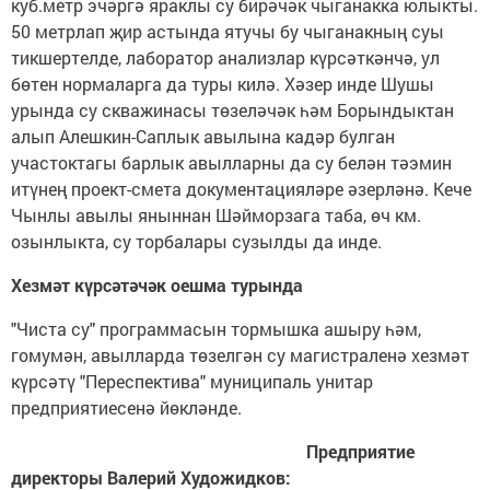
куб.метр эчәргә яраклы су бирәчәк чыганакка юлыкты.
50 метрлап җир астында ятучы бу чыганакның суы
тикшертелде, лаборатор анализлар күрсәткәнчә, ул
бөтен нормаларга да туры килә. Хәзер инде Шушы
урында су скважинасы төзеләчәк һәм Борындыктан
алып Алешкин-Саплык авылына кадәр булган
участоктагы барлык авылларны да су белән тәэмин
итүнең проект-смета документацияләре әзерләнә. Кече
Чынлы авылы яныннан Шәйморзага таба, өч км.
озынлыкта, су торбалары сузылды да инде.
Хезмәт күрсәтәчәк оешма турында
"Чиста су" программасын тормышка ашыру һәм,
гомумән, авылларда төзелгән су магистраленә хезмәт
күрсәтү "Переспектива" муниципаль унитар
предприятиесенә йөкләнде.
Предприятие
директоры
Валерий
Художидков: