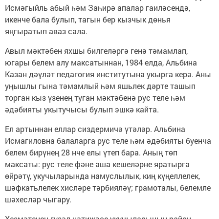
Исмәгыйль абый һәм Заһирә апалар гаиләсендә,
икенче бала булып, тагын бер кызчык дөнья
яңгыратып аваз сала.
Авыл мәктәбен яхшы билгеләргә генә тәмамлап,
югары белем алу максатыннан, 1984 елда, Альбина
Казан дәүләт педагогия институтына укырга керә. Аны
уңышлы гына тәмамлый һәм яшьлек дәрте ташып
торган кыз үзенең туган мәктәбенә рус теле һәм
әдәбияты укытучысы булып эшкә кайта.
Ел артыннан еллар сиздермичә үтәләр. Альбина
Исмагиловна балаларга рус теле һәм әдәбияты буенча
белем бирүнең 28 нче елы үтеп бара. Аның төп
максаты: рус теле фәне аша кешеләрне яратырга
өйрәтү, укучыларында намуслылык, киң күңеллелек,
шәфкатьлелек хисләре тәрбияләү; грамоталы, белемле
шәхесләр чыгару.
Хезмәтенең гүзәл нәтиҗәсе-укучыларының район