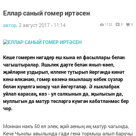
Еллар саный гомер иртәсен
автор,
2 август 2017 - 11:14
1122
0
0
Кеше гомерен нигәдер еш кына ел фасыллары белән
чагыштыралар. Яшьлек дәрте белән янып-көеп,
җәйләрне уздырып, иллене тутырып йөргәндә кинәт
кенә өлкәнәю, гомер көзенә якынлашу кебек сүзләр
белән күңелгә моңсу чал йөгертәләр. Ә ныклабрак
уйлап карасаң, көз - ул салкынын да, җылысын да,
муллыгын да матур төсләргә күмгән кабатланмас бер
чор.
Моннан нәкъ 50 ел элек, җәй аеның иң матур чагында,
Кече Чынлы авылында гади генә тормыш алып баручы