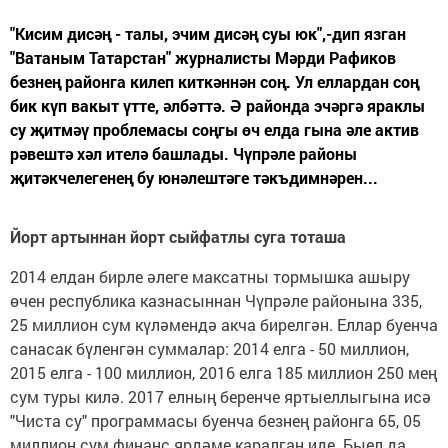
"Кисим дисәң - талы, эчим дисәң суы юк",-дип язган
"Ватаным Татарстан" журналисты Мәрди Рафиков
безнең районга килеп киткәннән соң. Ул еллардан соң
бик күп вакыт үтте, әлбәттә. Ә районда эчәргә яраклы
су җитмәү проблемасы соңгы өч елда гына әле актив
рәвештә хәл ителә башлады. Чүпрәле районы
җитәкчелегенең бу юнәлештәге тәкъдимнәрен...
Йорт артыннан йорт сыйфатлы суга тоташа
2014 елдан бирле әлеге максатны тормышка ашыру
өчен республика казнасыннан Чүпрәле районына 335,
25 миллион сум күләмендә акча бирелгән. Еллар буенча
санасак бүленгән суммалар: 2014 елга - 50 миллион,
2015 елга - 100 миллион, 2016 елга 185 миллион 250 мең
сум туры килә. 2017 елның беренче яртыеллыгына исә
"Чиста су" программасы буенча безнең районга 65, 05
миллион сум финанс ярдәме каралган иде. Быел да