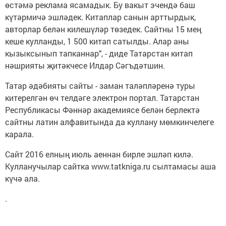
өстәмә реклама ясамадык. Бу вакыт эчендә баш
күтәрмичә эшләдек. Китаплар санын арттырдык,
авторлар белән килешүләр төзедек. Сайтны 15 мең
кеше кулланды, 1 500 китап сатылды. Алар аны
кызыксынып тапканнар", - диде Татарстан китап
нәшрияты җитәкчесе Илдар Сәгъдәтшин.
Татар әдәбияты сайты - заман таләпләренә туры
китерелгән өч телдәге электрон портал. Татарстан
Республикасы Фәннәр академиясе белән берлектә
сайтны латин алфавитында да куллану мөмкинчелеге
карала.
Сайт 2016 елның июль аеннан бирле эшләп килә.
Кулланучылар сайтка www.tatkniga.ru сылтамасы аша
күчә ала.
.