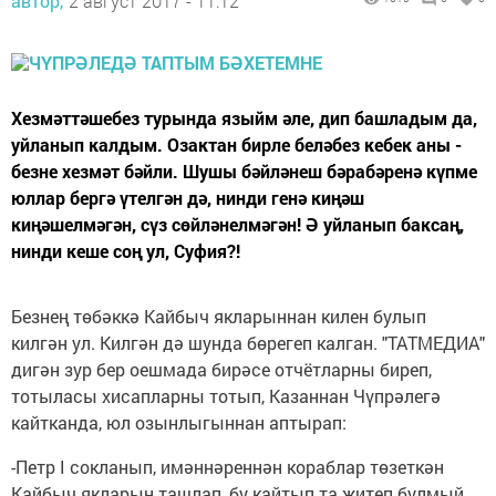
автор,
2 август 2017 - 11:12
Хезмәттәшебез турында языйм әле, дип башладым да,
уйланып калдым. Озактан бирле беләбез кебек аны -
безне хезмәт бәйли. Шушы бәйләнеш бәрабәренә күпме
юллар бергә үтелгән дә, нинди генә киңәш
киңәшелмәгән, сүз сөйләнелмәгән! Ә уйланып баксаң,
нинди кеше соң ул, Суфия?!
Безнең төбәккә Кайбыч якларыннан килен булып
килгән ул. Килгән дә шунда бөрегеп калган. "ТАТМЕДИА"
дигән зур бер оешмада бирәсе отчётларны биреп,
тотыласы хисапларны тотып, Казаннан Чүпрәлегә
кайтканда, юл озынлыгыннан аптырап:
-Петр I сокланып, имәннәреннән кораблар төзеткән
Кайбыч якларын ташлап, бу кайтып та җитеп булмый