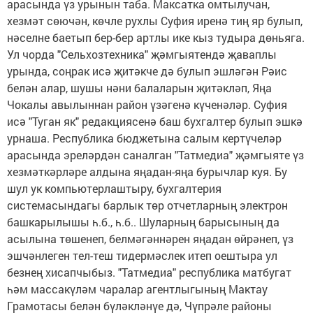
арасында үз урынын таба. Максатка омтылучан,
хезмәт сөючән, көчле рухлы Суфия иренә тиң яр булып,
нәселне баетып бер-бер артлы ике кыз тудыра дөньяга.
Ул чорда "Сельхозтехника" җәмгыятендә җаваплы
урында, соңрак исә җитәкче дә булып эшләгән Рәис
белән алар, шушы нәни балаларын җитәкләп, Яңа
Чокалы авылыннан район үзәгенә күченәләр. Суфия
исә "Туган як" редакциясенә баш бухгалтер булып эшкә
урнаша. Республика бюджетына салым кертүчеләр
арасында эреләрдән саналган "Татмедиа" җәмгыяте үз
хезмәткәрләре алдына яңадан-яңа бурычлар куя. Бу
шул ук компьютерлаштыру, бухгалтерия
системасындагы барлык төр отчетларның электрон
башкарылышы һ.б., һ.б.. Шуларның барысының да
асылына төшенеп, белмәгәннәрен яңадан өйрәнеп, үз
эшчәнлеген тел-теш тидермәслек итеп оештыра ул
безнең хисапчыбыз. "Татмедиа" республика матбугат
һәм массакүләм чаралар агентлыгының Мактау
Грамотасы белән бүләкләнүе дә, Чүпрәле районы