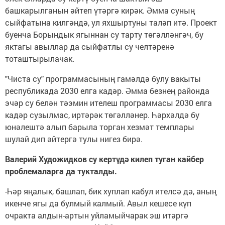
башкарылганын әйтеп үтәргә кирәк. Әмма суның
сыйфатына килгәндә, ул яхшыртуны таләп итә. Проект
буенча Борындык ягыннан су тарту төгәлләнгәч, бу
яктагы авыллар да сыйфатлы су челтәренә
тоташтырылачак.
"Чиста су" программасының гамәлдә булу вакыты
республикада 2030 елга кадәр. Әмма безнең районда
эчәр су белән тәэмин ителеш программасы 2030 елга
кадәр сузылмас, иртәрәк төгәлләнер. Һәрхәлдә бу
юнәлештә алып барыла торган хезмәт темплары
шулай дип әйтергә тулы нигез бирә.
Валерий Художидков су кертүдә килеп туган кайбер
проблемаларга да тукталды.
-Һәр яңалык, башлап, бик хуплап кабул ителсә дә, аның
икенче ягы да булмый калмый. Авыл кешесе күп
очракта алдын-артын уйламыйчарак эш итәргә