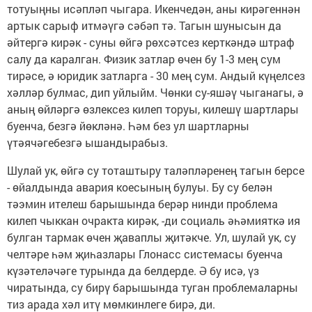
тотуыңны исәпләп чыгара. Икенчедән, аны кирәгеннән
артык сарыф итмәүгә сәбәп тә. Тагын шунысын да
әйтергә кирәк - суны өйгә рөхсәтсез керткәндә штраф
салу да каралган. Физик затлар өчен бу 1-3 мең сум
тирәсе, ә юридик затларга - 30 мең сум. Андый күңелсез
хәлләр булмас, дип уйлыйм. Чөнки су-яшәү чыганагы, ә
аның өйләргә өзлексез килеп торуы, килешү шартлары
буенча, безгә йөкләнә. Һәм без ул шартларны
үтәячәгебезгә ышандырабыз.
Шулай ук, өйгә су тоташтыру таләпләренең тагын берсе
- өйалдында авария коесының булуы. Бу су белән
тәэмин ителеш барышында берәр нинди проблема
килеп чыккан очракта кирәк, -ди социаль әһәмияткә ия
булган тармак өчен җаваплы җитәкче. Ул, шулай ук, су
челтәре һәм җиһазлары Глонасс системасы буенча
күзәтеләчәге турында да белдерде. Ә бу исә, үз
чиратында, су бирү барышында туган проблемаларны
тиз арада хәл итү мөмкинлеге бирә, ди.