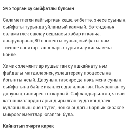
Эчә торган су сыйфатлы булсын
Сәламәтлеген кайгырткан кеше, әлбәттә, эчәсе суының
сыйфаты турында уйланмый калмый. Бөтендөнья
сәламәтлек саклау оешмасы хәбәр иткәнчә,
авыруларның 80 проценты суның сыйфаты һәм
тиешле санитар таләпләргә туры килү-килмәвенә
бәйле.
Химик элементлар кушылган су ашкайнату һәм
файдалы матдәләрнең үзләштерелү процессына
йогынты ясый. Даруның тәэсире дә нәкъ менә суның
сыйфатына бәйле икәнлеге дәлилләнгән. Пычранган су
даруның тәэсирен тоткарлый. Сафландырылган, ягъни
катнашмалардан арындырылган су да көндәлек
кулланылыш өчен түгел, чөнки андагы барлык кирәкле
микроэлементлар югалган була.
Кайнатып эчәргә кирәк