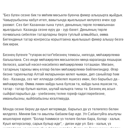
"Без бүген сезне бик тә мөһим мәсьәлә буенча фикер алышырга җыйдык.
Чакыруыбызны кабул итеп, вакытында җыелышып килүегез өчен зур
рәхмәт. Сез бит Казаннан гына түгел, дөньяның төрле почмагыннан
җыелдыгыз. Казанда сезне күрү дә - зур бәхет. Дөньяның төрле
почмагына сибелгән татарларны бергә туплый алмыйбыз, әмма
Бөтендөнья татар конгрессы корылтаена җыелышып фикер алышу безгә
бик кирәк.
Безнең бүгенге "түгәрәк өстәл"ебезнең темасы, нигездә, мөһаҗирлеккә
багышлана. Сез инде мөһаҗирлек мәсьәләсен миңа караганда яхшырак
беләсез, шактый нәсел-нәсәбегез мөһаҗирлеккә тоташкан. Мөгаен,
татарның тарихы мең еллар белән мөһаҗирлеккә бәйләнгәндер. Әгәр
безне тарихчылар Алтай якларыннан килеп чыккан, дип саныйлар һәм
без - Казанда, сез чит илләрдә сибелеп яшисез икөн, без барыбыз да -
мөһаҗирләр. Әмма ләкин кайда гына булсак та, кайда гына яшәсәк тә,
татар - татар булып калган, шулай калырга тиеш тә. Безнең иң асыл
сыйфатларыбыз да - үзебезнең телне гореф-гадәтләребезне,
иманыбызны, кыйблабызны югалтмауда.
Монда сезне берәү дә куып китермәде, барыгыз да үз теләгегез белән
килдегез. Минем бик тә акыллы бабаем бар иде. Ул Сабантуйга агылучы
кешеләрне күреп: "Болар һәммәсе үз теләге белән бара, болар - халык.
Куып китерсәләр, сарык булыр иде", - дигән иде ул. Без - халык, үз