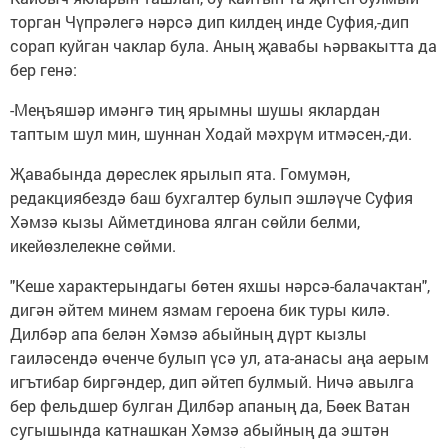
торган Чүпрәлегә нәрсә дип килдең инде Суфия,-дип
сорап куйган чаклар була. Аның җавабы һәрвакытта да
бер генә:
-Меңъяшәр имәнгә тиң ярымны шушы яклардан
таптым шул мин, шуннан Ходай мәхрүм итмәсен,-ди.
Җавабында дөреслек ярылып ята. Гомумән,
редакциябездә баш бухгалтер булып эшләүче Суфия
Хәмзә кызы Айметдинова ялган сөйли белми,
икейөзлелекне сөйми.
"Кеше характерындагы бөтен яхшы нәрсә-балачактан",
дигән әйтем минем язмам героена бик туры килә.
Дилбәр апа белән Хәмзә абыйның дүрт кызлы
гаиләсендә өченче булып үсә ул, ата-анасы аңа аерым
игътибар биргәндер, дип әйтеп булмый. Ничә авылга
бер фельдшер булган Дилбәр апаның да, Бөек Ватан
сугышында катнашкан Хәмзә абыйның да эштән