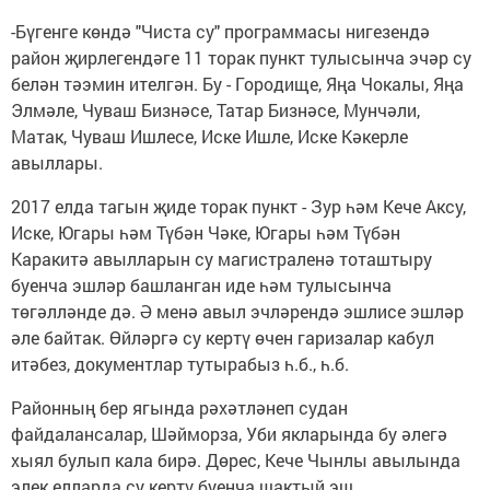
-Бүгенге көндә "Чиста су" программасы нигезендә
район җирлегендәге 11 торак пункт тулысынча эчәр су
белән тәэмин ителгән. Бу - Городище, Яңа Чокалы, Яңа
Элмәле, Чуваш Бизнәсе, Татар Бизнәсе, Мунчәли,
Матак, Чуваш Ишлесе, Иске Ишле, Иске Кәкерле
авыллары.
2017 елда тагын җиде торак пункт - Зур һәм Кече Аксу,
Иске, Югары һәм Түбән Чәке, Югары һәм Түбән
Каракитә авылларын су магистраленә тоташтыру
буенча эшләр башланган иде һәм тулысынча
төгәлләнде дә. Ә менә авыл эчләрендә эшлисе эшләр
әле байтак. Өйләргә су кертү өчен гаризалар кабул
итәбез, документлар тутырабыз һ.б., һ.б.
Районның бер ягында рәхәтләнеп судан
файдалансалар, Шәйморза, Уби якларында бу әлегә
хыял булып кала бирә. Дөрес, Кече Чынлы авылында
элек елларда су кертү буенча шактый эш