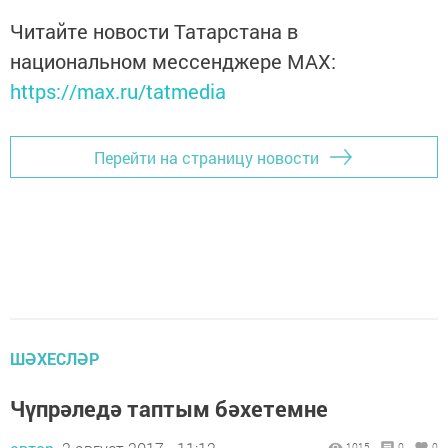
Читайте новости Татарстана в
национальном мессенджере MАХ:
https://max.ru/tatmedia
Перейти на страницу новости
ШӘХЕСЛӘР
Чүпрәледә таптым бәхетемне
1015
0
0