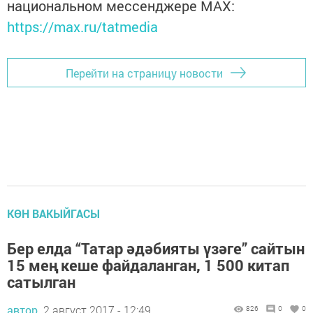
национальном мессенджере MАХ:
https://max.ru/tatmedia
Перейти на страницу новости
КӨН ВАКЫЙГАСЫ
Бер елда “Татар әдәбияты үзәге” сайтын
15 мең кеше файдаланган, 1 500 китап
сатылган
автор,
2 август 2017 - 12:49
826
0
0