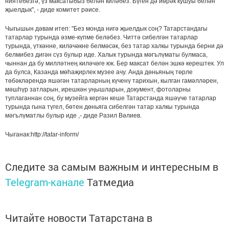
ниятебезгә, үз максатыбыз белән киләбез. Бүген дә йөрәк кушуы белән
җыелдык", - диде комитет рәисе.
Чыгышын дәвам итеп: "Без монда нигә җыелдык соң? Татарстандагы
татарлар турында әзме-күпме беләбез. Читтә сибелгән татарлар
турында, үткәнне, киләчәкне белмәсәк, без татар халкы турында берни дә
белмибез дигән сүз булыр иде. Халык турында мәгълүматы булмаса,
чыннан да бу милләтнең киләчәге юк. Бер максат белән эшкә керештек. Ул
да булса, Казанда мөһаҗирлек музее ачу. Анда дөньяның төрле
төбәкләрендә яшәгән татарларның күченү тарихын, кылган гамәлләрен,
мәшһүр затларын, ирешкән уңышларын, документ, фотоларны
туплаганнан соң, бу музейга кергән кеше Татарстанда яшәүче татарлар
турында гына түгел, бөтен дөньяга сибелгән татар халкы турында
мәгълүматлы булыр иде ,- диде Разил Вәлиев.
Чыганак:http://tatar-inform/
Следите за самым важным и интересным в
Telegram-канале
Татмедиа
Читайте новости Татарстана в