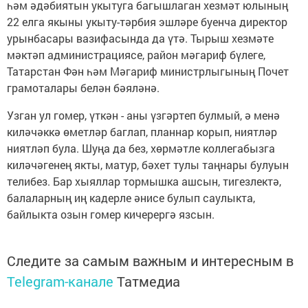
һәм әдәбиятын укытуга багышлаган хезмәт юлының
22 елга якыны укыту-тәрбия эшләре буенча директор
урынбасары вазифасында да үтә. Тырыш хезмәте
мәктәп администрациясе, район мәгариф бүлеге,
Татарстан Фән һәм Мәгариф министрлыгының Почет
грамоталары белән бәяләнә.
Узган ул гомер, үткән - аны үзгәртеп булмый, ә менә
киләчәккә өметләр баглап, планнар корып, ниятләр
ниятләп була. Шуңа да без, хөрмәтле коллегабызга
киләчәгенең якты, матур, бәхет тулы таңнары булуын
телибез. Бар хыяллар тормышка ашсын, тигезлектә,
балаларның иң кадерле әнисе булып саулыкта,
байлыкта озын гомер кичерергә язсын.
Следите за самым важным и интересным в
Telegram-канале
Татмедиа