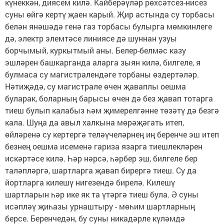
күнеккән, диясем килә. Кайберәүләр рөхсәтсез-нисез
суны өйгә кертү җаен карый. Җир астында су торбасы
белән янәшәдә генә газ торбасы булырга мөмкинлеге
дә, электр элемтәсе линиясе дә шуннан узуы
борчымый, куркытмый аны. Белер-белмәс казу
эшләрен башкарганда аларга зыян килә, билгеле, я
булмаса су магистралендәге торбаны өздертәләр.
Нәтиҗәдә, су магистрале өчен җаваплы оешма
буларак, боларның барысы өчен дә без җавап тотарга
тиеш булып калабыз һәм җимерелгәнне төзәтү дә безгә
кала. Шуңа да авыл халкына мөрәҗәгать итеп,
өйләренә су кертергә теләүчеләрнең иң беренче эш итеп
безнең оешма исеменә гариза язарга тиешлекләрен
искәртәсе килә. Һәр нәрсә, һәрбер эш, билгеле бер
таләпләргә, шартларга җавап бирергә тиеш. Су да
йортларга килешү нигезендә бирелә. Килешү
шартларын һәр ике як та үтәргә тиеш була. Ә суны
исәпләү җиһазы урнаштыру - мөһим шартларның
берсе. Беренчедән, бу суны никадәрле күләмдә