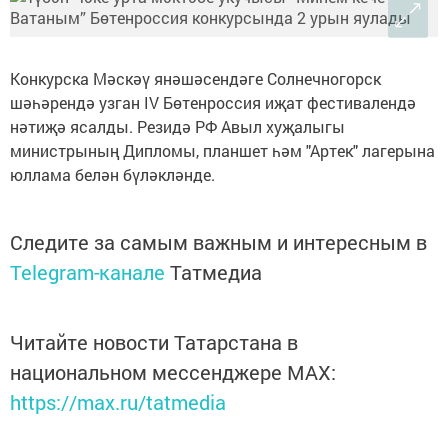
Конкурска Мәскәү янәшәсендәге Солнечногорск
шәһәрендә узган IV Бөтенроссия иҗат фестивалендә
нәтиҗә ясалды. Резидә РФ Авыл хуҗалыгы
министрының Дипломы, планшет һәм "Артек" лагерына
юллама белән бүләкләнде.
Следите за самым важным и интересным в
Telegram-канале
Татмедиа
Читайте новости Татарстана в
национальном мессенджере MАХ:
https://max.ru/tatmedia