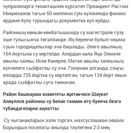
чүпрәлеләргә теләктәшлек күрсәтеп Президент Рөстәм
Миңнеханов тагын 50 миллион сум күләмендә финанс
ярдәме бүлү турындагы документка кул куйды.
Районның көньяк-көнбатышында су магистрале сузу
эше тулысынча төгәлләнде. Иң беренче булып чишмә
суын городищелылар эчә башлады. Әлеге авылның
164 йортына су кертелде. Алардан кала Яңа Элмәле
авылы халкы, Иске Кәкерле, Матак авылы халкының
күпчелеге сыйфатлы су эчә. Гомумән алганда, соңгы
елларда 725 йортка су кертелгән, тагын 134 йорт якын
арада сыйфатлы суга тиенәчәк.
Район башкарма комитеты җитәкчесе Шәүкәт
Алиуллов
районны су белән
тәэмин итү буенча безгә
түбәндәгеләрне аңлатты:
-Су чыганакларын эзли торгач, махсуслашкан оешма
Борындык поселогы янында тәүлегенә 2-3 мең