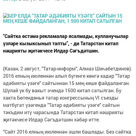
"Сайтка өстәмә рекламалар ясалмады, кулланучылар
үзләре кызыксынып тапты", - ди Татарстан китап
нәшрияты җитәкчесе Илдар Сәгъдәтшин.
(Казан, 2 август, "Татар-информ", Алмаз Шиһабетдинов).
2016 елның июленнән алып бүгенге көнгә кадәр "Татар
әдәбияты үзәге" сайтыннан 15 мең кеше файдаланган.
Шулай ук бу вакыт эчендә 1500 китап сатылган. Бу
хакта Бөтендөнья татар конгрессының VI съезды
матбугат үзәгендә "Татар әдәбияты үзәге" сайтын
тәкъдим итү чарасында Татарстан китап нәшрияты
җитәкчесе Илдар Сәгъдәтшин хәбәр итте.
"Сайт 2016 елның июленнән эшли башлады. Без сайтка