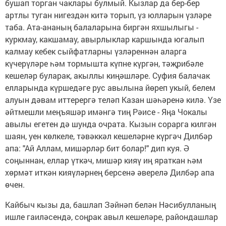
бушап торган чаклары булмый. Кызлар да бер-бер
артлы туган нигездән китә торып, үз юлларын үзләре
таба. Ата-ананың балаларына биргән яхшылыгы -
куркмау, какшамау, авырлыклар каршында югалып
калмау кебек сыйфатларны үзләреннән аларга
күчерүләре һәм тормышта күпне күргән, тәҗрибәле
кешеләр буларак, акыллы киңәшләре. Суфия балачак
елларында күршедәге рус авылына йөреп укый, белем
алуын дәвам иттерергә теләп Казан шәһәренә килә. Үзе
әйтмешли меңъяшәр имәнгә тиң Рәисе - Яңа Чокалы
авылы егетен дә шунда очрата. Кызын сорарга килгән
шаян, уен көлкеле, тәвәккәл кешеләрне күргәч Дилбәр
апа: "Ай Аллам, мишәрләр бит болар!" дип куя. Ә
соңыннан, еллар үткәч, мишәр кияү иң яраткан һәм
хөрмәт иткән кияүләрнең берсенә әверелә Дилбәр апа
өчен.
Кайбыч кызы да, башлап Зәйнәп белән Нәсибулланың
ишле гаиләсендә, соңрак авыл кешеләре, райондашлар