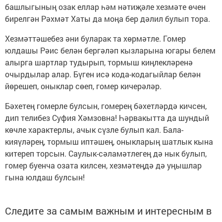
башлыгының озак еллар һәм нәтиҗәле хезмәте өчен
бирелгән Рәхмәт Хаты да моңа бер дәлил булып тора.
Хезмәттәшебез әни буларак та хөрмәтле. Гомер
юлдашы Рәис белән бергәләп кызларына югары белем
алырга шартлар тудырып, тормыш киңлекләренә
очырдылар алар. Бүген исә кода-кодагыйлар белән
йөрешеп, оныклар сөеп, гомер кичерәләр.
Бәхетең гомерле булсын, гомерең бәхетләрдә кичсен,
дип телибез Суфия Хәмзовна! Һәрвакытта да шундый
көчле характерлы, ачык сүзле булып кал. Бала-
кияүләрең, тормыш иптәшең, оныкларың шатлык кына
китереп торсын. Саулык-сәламәтлегең дә нык булып,
гомер буенча озата килсен, хезмәтеңдә дә уңышлар
гына юлдаш булсын!
Следите за самым важным и интересным в