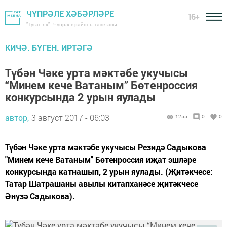
ЧҮПРӘЛЕ ХӘБӘРЛӘРЕ
16+
"Туган як" - Чүпрәле районы газетасы
КИЧӘ. БҮГЕН. ИРТӘГӘ
Түбән Чәке урта мәктәбе укучысы
“Минем кече Ватаным” Бөтенроссия
конкурсында 2 урын яулады
автор,
3 август 2017 - 06:03
1255
0
0
Түбән Чәке урта мәктәбе укучысы Резидә Садыкова
"Минем кече Ватаным" Бөтенроссия иҗат эшләре
конкурсында катнашып, 2 урын яулады. (Җитәкчесе:
Татар Шатрашаны авылы китапханәсе җитәкчесе
Әнүзә Садыкова).