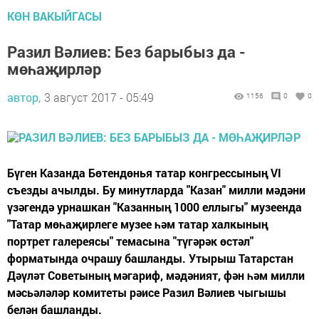
КӨН ВАКЫЙГАСЫ
Разил Вәлиев: Без барыбыз да -
мөһаҗирләр
автор,
3 август 2017 - 05:49
1156
0
0
Бүген Казанда Бөтендөнья татар конгрессының VI
съезды ачылды. Бу минутларда "Казан" милли мәдәни
үзәгендә урнашкан "Казанның 1000 еллыгы" музеенда
"Татар мөһаҗирлеге музее һәм татар халкының
портрет галереясы" темасына "түгәрәк өстәл"
форматында очрашу башланды. Утырыш Татарстан
Дәүләт Советының мәгариф, мәдәният, фән һәм милли
мәсьәләләр комитеты рәисе Разил Вәлиев чыгышы
белән башланды.