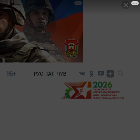
16+
РУС
ТАТ
ЧУВ