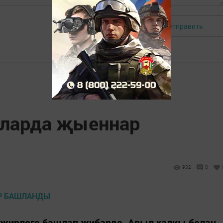
Отправить
Авторизоваться
лларда җыеннар
932
0
җирлеге башлап җибәрде. Авыл халкы белән