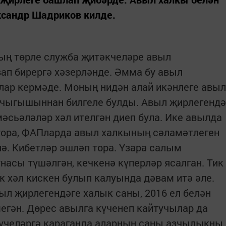
сандр Шадриков килде.
ң төрле служба җитәкчеләре авыл
ап бирергә хәзерләнде. Әмма бу авыл
лар кермәде. Моның нидән алай икәнлеге авыл
чыгышыннан билгеле булды. Авыл җирлегендә
мәсьәләләр хәл ителгән диеп була. Ике авылда
тора, ФАПларда авыл халкының сәламәтлеген
лә. Кибетләр эшләп тора. Үзара салым
насы түшәлгән, кечкенә күперләр ясалган. Тик
 хәл кискен булып калуында дәвам итә әле.
ыл җирлегендәге халык саны, 2016 ел белән
егән. Дөрес авылга күченеп кайтучылар да
түчеләргә караганда аларның саны азчылыкны