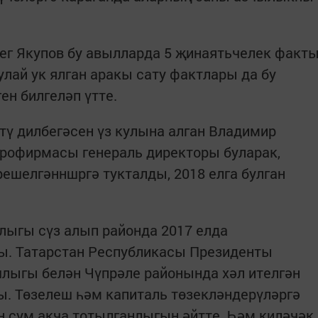
ег Якупов бу авылларда 5 җинаятьчелек факт
улай ук ялган аракы сату фактлары да бу
ен билгеләп үтте.
итү дилбегәсен үз кулына алган Владимир
агрофирмасы генераль директоры буларак,
решелгәнншргә тукталды, 2018 елга булган
ыгы сүз алып районда 2017 елда
ы. Татарстан Республикасы Президенты
ыгы белән Чүпрәле районында хәл ителгән
ы. Төзелеш һәм капиталь төзекләндерүләргә
лн.сум акча тотылганлыгын әйтте. Һәм киләчәк