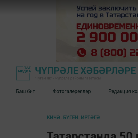
ЧҮПРӘЛЕ ХӘБӘРЛӘРЕ
"Туган як" - Чүпрәле районы газетасы
Баш бит
Фотогалереяләр
Редакция к
КИЧӘ. БҮГЕН. ИРТӘГӘ
Татарстанда 50