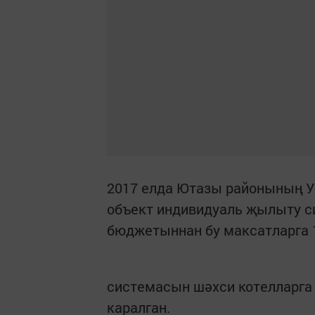
2017 елда Ютазы районының У
объект индивидуаль җылыту 
бюджетыннан бу максатларга 1
системасын шәхси котелларга 
каралган.