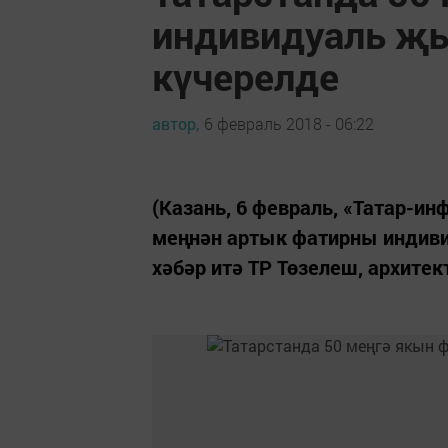
индивидуаль җ
күчерелде
автор,
6 февраль 2018 - 06:22
(Казань, 6 февраль, «Татар-ин
меңнән артык фатирны индиви
хәбәр итә ТР Төзелеш, архите