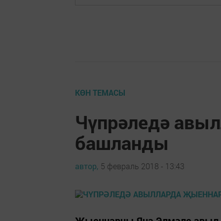
КӨН ТЕМАСЫ
Чүпрәледә авы
башланды
автор,
5 февраль 2018 - 13:43
Җыеннарны Яңа Элмәле авыл 