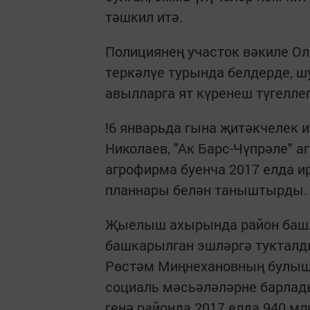
тәшкил итә.
Полициянең участок вәкиле Ол
теркәлүе турында белдерде, ш
авылларга ят күренеш түгеллег
!6 январьда гына җитәкчелек 
Николаев, "Ак Барс-Чүпрәле" 
агрофирма буенча 2017 елда и
планнары белән таныштырды.
Җыелыш ахырында район башл
башкарылган эшләргә тукталд
Рөстәм Миңнехановның булышл
социаль мәсьәләләрне барлад
генә районда 2017 елда 940 м