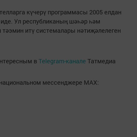
елларга күчерү программасы 2005 елдан
де. Ул республиканың шәһәр һәм
 тәэмин итү системалары нәтиҗәлелеген
интересным в
Telegram-канале
Татмедиа
в национальном мессенджере MАХ: