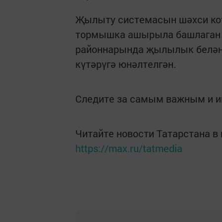
Җылыту системасын шәхси кот
тормышка ашырыла башлаган и
районнарында җылылык белән
күтәрүгә юнәлтелгән.
Следите за самым важным и 
Читайте новости Татарстана 
https://max.ru/tatmedia