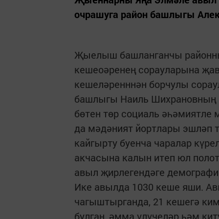
очрашуга район башлыгы Алек
Җыелыш башланганчы районны
кешеоәренең сорауларына җав
кешеләренннән борчулы сорау
башлыгы Наиль Шихрановның 
бөтен төр социаль әһәмиятле 
да мәдәният йортлары эшләп 
кайгырту буенча чаралар күре
акчасына калын итеп юл полот
авыл җирлегендәге демографик
Ике авылда 1030 кеше яши. Ав
чагыштырганда, 21 кешегә ким
булган, әмма үлүчеләр һәм ки