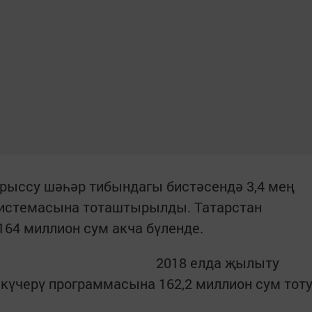
рыссу шәһәр тибындагы бистәсендә 3,4 мең
системасына тоташтырылды. Татарстан
64 миллион сум акча бүленде.
2018 елда җылыту
күчерү программасына 162,2 миллион сум тот