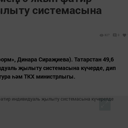
ылыту системасына
827
0
форм», Динара Сираҗиева). Татарстан 49,6
дуаль җылыту системасына күчерде, дип
ктура һәм ТКХ министрлыгы.