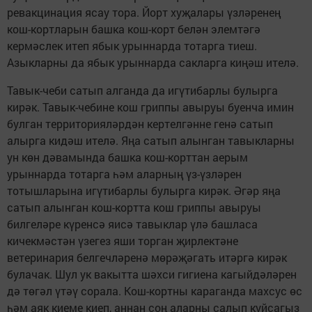
ревакцинация ясау тора. Йорт хуҗалары үзләренең
кош-кортларын башка кош-корт белән элемтәгә
кермәслек итеп ябык урыннарда тотарга тиеш.
Азыкларны да ябык урыннарда сакларга киңәш ителә.
Тавык-чеби сатып алганда да игүтибарлы булырга
кирәк. Тавык-чебине кош гриппы авыруы буенча имин
булган территорияләрдән кертелгәнне генә сатып
алырга кидәш ителә. Яңа сатып алынган тавыкларны
ун көн дәвамында башка кош-корттан аерым
урыннарда тотарга һәм аларның үз-үзләрен
тотышларына игүтибарлы булырга кирәк. Әгәр яңа
сатып алынган кош-кортта кош гриппы авыруы
билгеләре күренсә яисә тавыклар үлә башласа
кичекмәстән үзегез яши торган җирлектәне
ветеринария белгечләренә мөрәҗәгать итәргә кирәк
булачак. Шул ук вакытта шәхси гигиена кагыйдәләрен
дә төгәл үтәү сорала. Кош-кортны караганда махсус өс
һәм аяк киеме киеп, аннан соң аларны салып куйсагыз