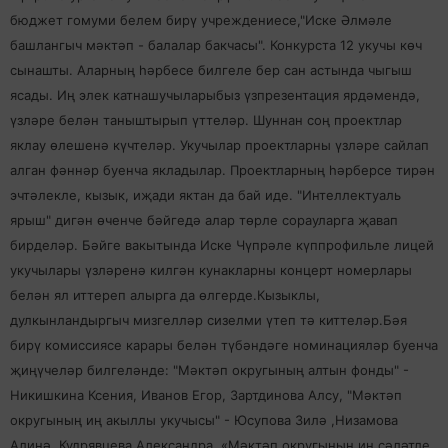
бюджет гомуми белем бирү учреждениесе,"Иске Әлмәле
башлангыч мәктәп - балалар бакчасы". Конкурста 12 укучы көч
сынашты. Аларның һәрбесе билгеле бер сан астында чыгыш
ясады. Иң элек катнашучыларыбыз үзпрезентация ярдәмендә,
үзләре белән таныштырып үттеләр. Шуннан соң проектлар
яклау өлешенә күчтеләр. Укучылар проектларны үзләре сайлап
алган фәннәр буенча якладылар. Проектларның һәрберсе тирән
эчтәлекле, кызык, иҗади яктан да бай иде. "Интеллектуаль
ярыш" дигән өченче бәйгедә алар төрле сорауларга җавап
бирделәр. Бәйге вакытында Иске Чүпрәле күппрофильле лицей
укучылары үзләренә килгән кунакларны концерт номерлары
белән ял иттереп алырга да өлгерде.Кызыклы,
дулкынландыргыч
мизгелләр сизелми үтеп тә киттеләр.Бәя
бирү комиссиясе карары белән түбәндәге номинацияләр буенча
җиңүчеләр билгеләнде: "Мәктәп округының алтын фонды" -
Никишкина Ксения, Иванов Егор, Зартдинова Алсу, "Мәктәп
округының иң акыллы укучысы" - Юсупова Зилә ,Низамова
Алинә, Кудрявцева Александра, «Мәктәп округының иң сәләтле