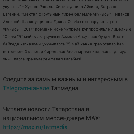
укучысы" - Хузеев Раниль, Хисматуллина Айзилә, Батранов
Евгений, "Мәктәп округының тирән белемле укучысы" - Иванов
Алексей, Шарафутдинова Диана. Ә "Мәктәп округының ел
укучысы - 2017" исеменә Иске Чүпрәле күппрофильле лицейның
10 нчы "Б" сыйныфы укучысы Азизова Алсу лаек булды. Әлеге
бәйгедә катнашучы укучыларга 25 май көнне грамоталар һәм
истәлекле бүләкләр биреләчәк.Без аларның киләчәктә дә зур
уңышларга ирешүләрен теләп калабыз!
Следите за самым важным и интересным в
Telegram-канале
Татмедиа
Читайте новости Татарстана в
национальном мессенджере MАХ:
https://max.ru/tatmedia