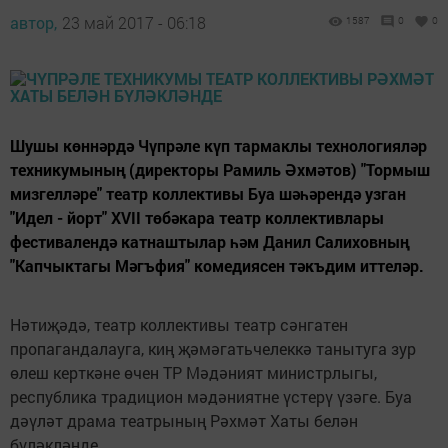
автор,
23 май 2017 - 06:18
1587
0
0
Шушы көннәрдә Чүпрәле күп тармаклы технологияләр
техникумының (директоры Рамиль Әхмәтов) "Тормыш
мизгелләре" театр коллективы Буа шәһәрендә узган
"Идел - йорт" XVII төбәкара театр коллективлары
фестивалендә катнаштылар һәм Данил Салиховның
"Капчыктагы Мәгъфия" комедиясен тәкъдим иттеләр.
Нәтиҗәдә, театр коллективы театр сәнгатен
пропагандалауга, киң җәмәгатьчелеккә танытуга зур
өлеш керткәне өчен ТР Мәдәният министрлыгы,
республика традицион мәдәниятне үстерү үзәге. Буа
дәүләт драма театрының Рәхмәт Хаты белән
бүләкләнде.