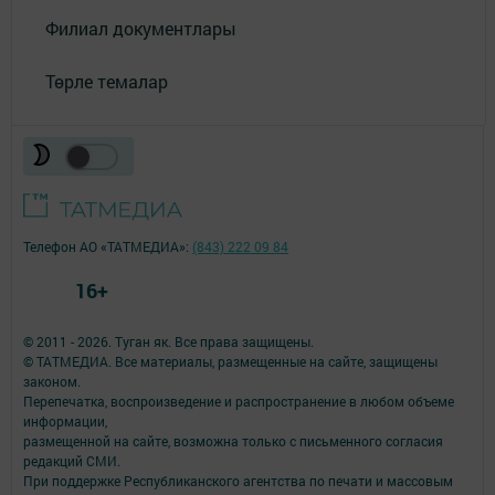
Филиал документлары
Төрле темалар
Телефон АО «ТАТМЕДИА»:
(843) 222 09 84
16+
© 2011 - 2026. Туган як. Все права защищены.
© ТАТМЕДИА. Все материалы, размещенные на сайте, защищены
законом.
Перепечатка, воспроизведение и распространение в любом объеме
информации,
размещенной на сайте, возможна только с письменного согласия
редакций СМИ.
При поддержке Республиканского агентства по печати и массовым