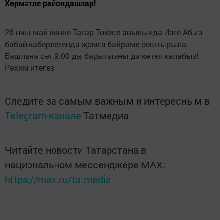
Хөрмәтле райондашлар!
26 нчы май көнне Татар Төкесе авылында Изге Абыз
бабай каберлегендә җомга бәйрәме оештырыла.
Башлана сәг.9.00 да, барыгызны да көтеп калабыз!
Рәхим итегез!
Следите за самым важным и интересным в
Telegram-канале
Татмедиа
Читайте новости Татарстана в
национальном мессенджере MАХ:
https://max.ru/tatmedia