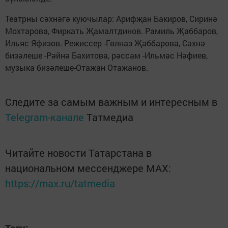
Театрны сәхнәгә куючылар: Арифҗан Бакиров, Сиринә
Мохтарова, Фиркать Җамалтдинов. Рамиль Җаббаров,
Ильяс Яфизов. Режиссер -Гөлназ Җаббарова, Сәхнә
бизәлеше -Рәйнә Бахитова, рәссам -Ильмас Нәфиев,
музыка бизәлеше-Отажан Отажанов.
Следите за самым важным и интересным в
Telegram-канале
Татмедиа
Читайте новости Татарстана в
национальном мессенджере MАХ:
https://max.ru/tatmedia