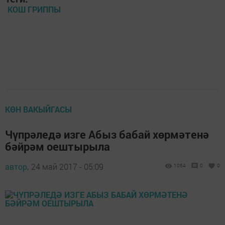
КОШ ГРИППЫ
КӨН ВАКЫЙГАСЫ
Чүпрәледә изге Абыз бабай хөрмәтенә
бәйрәм оештырыла
автор,
24 май 2017 - 05:09
1064
0
0