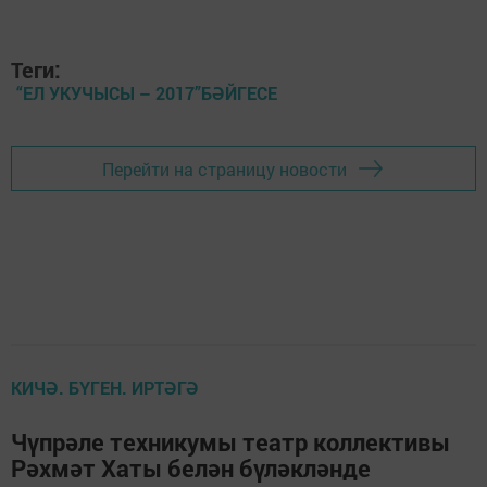
Теги:
“ЕЛ УКУЧЫСЫ – 2017”БӘЙГЕСЕ
Перейти на страницу новости
КИЧӘ. БҮГЕН. ИРТӘГӘ
Чүпрәле техникумы театр коллективы
Рәхмәт Хаты белән бүләкләнде