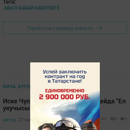
Теги:
АБЫЗ БАБАЙ КАБЕРЛЕГЕ
Перейти на страницу новости
КИЧӘ. БҮГЕН. ИРТӘГӘ
Иске Чүпрәле күппрофильле лицейда “Ел
укучысы – 2017”бәйгесе узды
автор,
23 май 2017 - 11:07
1331
0
0