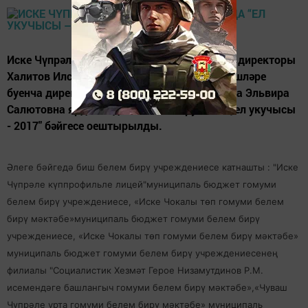
Иске Чүпрәле күппрофильле лицейда лицей директоры
Халитов Илсур Ахметсафиевич һәм укыту эшләре
буенча директор урынбасары Замалтдинова Эльвира
Салютовна ярдәмендә "Мәктәп округының ел укучысы
- 2017" бәйгесе оештырылды.
Әлеге бәйгедә биш белем бирү учреждениесе катнашты : "Иске
Чүпрәле күппрофильле лицей"муниципаль бюджет гомуми
белем бирү учреждениесе, «Иске Чокалы төп гомуми белем
бирү мәктәбе»муниципаль бюджет гомуми белем бирү
учреждениесе, «Иске Чокалы төп гомуми белем бирү мәктәбе»
муниципаль бюджет гомуми белем бирү учреждениесенең
филиалы "Социалистик Хезмәт Герое Низамутдинов Р.М.
исемендәге башлангыч гомуми белем бирү мәктәбе»,«Чуваш
Чүпрәле урта гомуми белем бирү мәктәбе» муниципаль