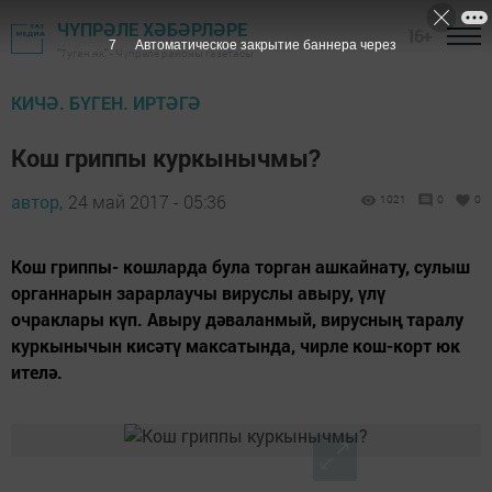
ЧҮПРӘЛЕ ХӘБӘРЛӘРЕ
16+
6
Автоматическое закрытие баннера через
"Туган як" - Чүпрәле районы газетасы
КИЧӘ. БҮГЕН. ИРТӘГӘ
Кош гриппы куркынычмы?
автор,
24 май 2017 - 05:36
1021
0
0
Кош гриппы- кошларда була торган ашкайнату, сулыш
органнарын зарарлаучы вируслы авыру, үлү
очраклары күп. Авыру дәваланмый, вирусның таралу
куркынычын кисәтү максатында, чирле кош-корт юк
ителә.