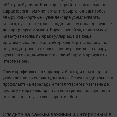
әйбәтрәк булачак. Кош-корт карый торган киемнәрне
ешрак юарга һәм чистартып торырга киңәш итәбез.
Авыру кош-кортның бүлендекләре үсемлекләргә,
һавага, суга эләгеп, коенганда яисә су эчкәндә кешене
дә зарарларга мөмкин. Вирус, шулай ук, һава-тамчы,
һава-тузан юлы, пычрак куллар аша да кеше
организмына эләгә ала. Әгәр кош-кортны караганнан
соң сездә гриппка охшаган көчре респиратор авыру
күзәтелә икән, кичекмәстән табибларга мөрәҗәгать
итәргә кирәк.
Әлеге профилактика чаралары бик гади һәм аларны
үтәү әллә ни кыенлык тудырмый. Ә менә алда язылган
профилактика чараларын төгәл үтәсәгез, үзегезне дә,
шулай ук, йорт кошларын да кош гриппы авыруыннан
саклап кала алуга тулы гарантия бар.
Следите за самым важным и интересным в