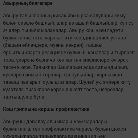
Авыруның билгеләре
Авыру тавыкларның кисәк йомырка салулары кимү
белән сизелә башлый, алар аз ашый башлыйлар, күп су
эчәләр, тынычсызланалар. Авыру кош үзен гадәти
булмаганча тота, хәрәкәт итү координациясе үзгәрә
(башын әйләндерә, муены кәкрәя), тышкы
ярсыткычларга реакциясе булмый, канатлары тырпаеп
тора, үләренә берничә көн калгач кикрикләре күгәрек
төсенә керә. Тавыклар башларын аска салындырып,
күзләрен йомып торалар, еш сулыйлар, карлыккан
тавыш чыгарып сулыш алалар. Шулай ук, эчләре китү
күзәтелә, тизәкләре көрән-яшкелт төстә, неврозлар,
тартышулар була.
Кош гриппына каршы профилактика
Авыруны дәвалау алымнары һәм чаралары
булмаганга, төп профилактика чарасы булып шәхси
хуҗалыкларда тавыкларга вакцинация һәм