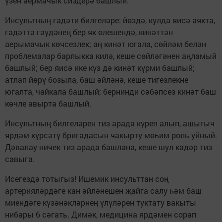
үзен аермачык сиздерә башлый.
Инсультның гадәти билгеләре: йөздә, кулда яисә аякта,
гадәттә гәүдәнең бер як өлешендә, кинәттән
аерымачык көчсезлек; аң кинәт югала, сөйләм белән
проблемалар барлыкка килә, кеше сөйләгәнен аңламый
башлый; бер яисә ике күз дә кинәт күрми башлый;
атлап йөрү бозыла, баш әйләнә, кеше тигезлекне
югалта, чайкала башлый; бернинди сәбәпсез кинәт баш
көчле авырта башлый.
Инсультның билгеләрен тиз арада күреп алып, ашыгыч
ярдәм күрсәтү бригадасын чакырту мөһим роль уйный.
Дәвалау ничек тиз арада башлана, кеше шул кадәр тиз
савыга.
Исегездә тотыгыз! Ишемик инсульттан соң
артерияләрдәге кан әйләнешен җайга салу һәм баш
миендәге күзәнәкләрнең үлүләрен туктату вакыты
нибары 6 сәгать. Димәк, медицина ярдәмен сорап