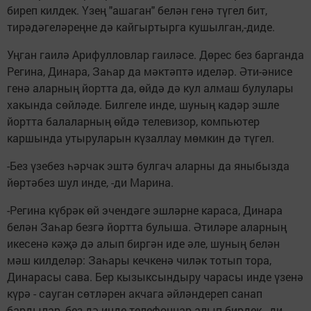
биреп килдек. Үзең "ашаган" белән генә түгел бит,
тирәдәгеләреңне дә кайгыртырга кушылган,-диде.
Уңган гаилә Арифулловлар гаиләсе. Дөрес без барганда
Регина, Динара, Заһар да мәктәптә иделәр. Әти-әнисе
генә аларның йортта да, өйдә дә кул алмаш булулары
хакында сөйләде. Билгеле инде, шуның кадәр эшле
йортта балаларның өйдә телевизор, компьютер
каршында утыруларын күзаллау мөмкин дә түгел.
-Без үзебез һәрчак эштә булгач аларны да яныбызда
йөртәбез шул инде, -ди Марина.
-Регина күбрәк өй эчендәге эшләрне караса, Динара
белән Заһар безгә йортта булыша. Әтиләре аларның
икесенә кәҗә дә алып биргән иде әле, шуның белән
мәш килделәр: Заһары кечкенә чиләк тотып тора,
Динарасы сава. Бер кызыксындыру чарасы инде үзенә
күрә - сауган сөтләрен акчага әйләндереп санап
бардылар, без дә инде телефоннар алып бирдек,- ди