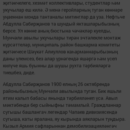
җитәкчелеге, хезмәт коллективлары, студентлар һәм
укучылар еш килә. Ә менә геройларның туган көннәре
уңаеннан монда тантаналы митинглар да уза. Нефтьче
Абдулла Сабирҗанов та шундый якташларыбызның
берсе. Ул көнне аның бюстына чәчәкләр куелды,
Мунчәли авылы укучылары тирән эчтәлекле монтаж
күрсәттеләр, муниципаль район башкарма комитеты
җитәкчесе Шәүкәт Алиуллов каһарманнарыбызның
даны үлемсез, без алар үрнәгендә яшәргә һәм үсеп
килүче яшь буынны да шушы рухта тәрбияләргә
тиешбез, диде.
Абдулла Сабирҗанов 1900 елның 26 октябрендә
районыбызның Мунчәли авылында туган. Бик яшьли
ятим калып бабасы янында тәрбияләнеп үсә. Авыл
мәктәбендә бер сыйныфны тәмамлый. Граждланнар
сугышы башлангач легендар Чапаев дивизиясендә
сугыша, каты яралана, яу кырында аякларын туңдыра.
Кызыл Армия сафларыннан демобилизацияләнгәч