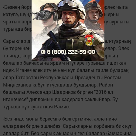
-Безнең йорттан гына 11 баш мөгезле эре терлек чыга
көтүгә, шунда сарыклары барып кушыла. Сыерны
яратып асрый авыл халкы, -диде Рәмис, көтү зурлыгы
турында бирелгән соравыма каршы.
Сарыклар дигәннән, Марина белән Рәмис мал-туарның
бу төреннән дә өзелеп тормауларын сөйләделәр. Элек
тә инде, корбан ае вакытында, Арифулловларның
балалар бакчасына ярдәм итүләре турында ишеткән
идек. Иганәчелек итүче һәм күп балалы гаилә буларак,
алар Татарстан Республикасы Президенты Рөстәм
Миңнеханов кабул итүендә дә булдылар. Район
башлыгы Александр Шадриков биргән "2016 ел
иганәчесе" дипломын да кадерләп саклыйлар. Бу
турыда сүз кузгаткач Рәмис:
-Без инде моны беркемгә белгертмичә, әллә ничә
еллардан бирле эшлибез. Сарыкларны корбанга бик күп
алалар бит. Бер сарык акчасын гел балалар бакчасына