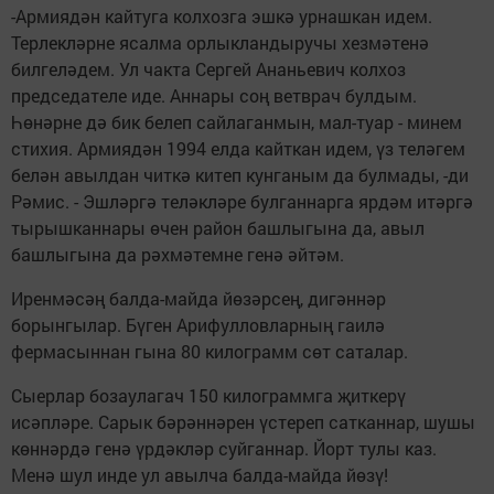
-Армиядән кайтуга колхозга эшкә урнашкан идем.
Терлекләрне ясалма орлыкландыручы хезмәтенә
билгеләдем. Ул чакта Сергей Ананьевич колхоз
председателе иде. Аннары соң ветврач булдым.
Һөнәрне дә бик белеп сайлаганмын, мал-туар - минем
стихия. Армиядән 1994 елда кайткан идем, үз теләгем
белән авылдан читкә китеп кунганым да булмады, -ди
Рәмис. - Эшләргә теләкләре булганнарга ярдәм итәргә
тырышканнары өчен район башлыгына да, авыл
башлыгына да рәхмәтемне генә әйтәм.
Иренмәсәң балда-майда йөзәрсең, дигәннәр
борынгылар. Бүген Арифулловларның гаилә
фермасыннан гына 80 килограмм сөт саталар.
Сыерлар бозаулагач 150 килограммга җиткерү
исәпләре. Сарык бәрәннәрен үстереп сатканнар, шушы
көннәрдә генә үрдәкләр суйганнар. Йорт тулы каз.
Менә шул инде ул авылча балда-майда йөзү!