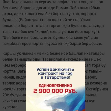
Яңа Чәке авылына кергәч тә асфальттан соң, таш юл
беткәнче барасы, дигән иде Рәмис. Таба алмыйбыз
ахры, диеп, хәлле генә бер йортка туктап, сорарга
булдык. (Район үзәгеннән шактый читтә, Ульян
өлкәсенә барып тоташа торган җир булса да, авылда
тагын да бик күп "хәлле", яхшы ук нык йортлар күп).
"Өен биек итеп салды егет, булдыклы кеше ул", дип
язмабыз герое йортын күрсәтеп җибәрде бер абзый.
Каршы ук чыккан Рәмис безне исә башлап ихаталары
белән таныштырды. Тасвирлап әйткәндә - йөз ишек
һәм һәрберсеннән берәр төрле җан иясе карап тора бу
йортта. Вагыннан башлап санарга тотынсаң: тавык-
чебеш, индоүрдәктән алып атка кадәр бар. Дөрес,
терлек асрарга бик җайлы инде - тау астында күзләрне
иркәли торган, табигать тудырган манзара. Октябрьнең
23е булуына карамастан, көтү утлап йөри. Авылы
кечкенә генә булса да, көтүдәге маллар саны күп
күренде.