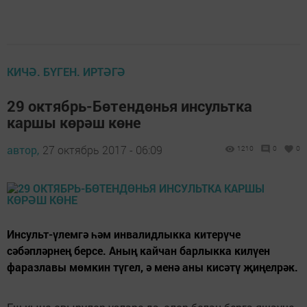
КИЧӘ. БҮГЕН. ИРТӘГӘ
29 октябрь-Бөтендөнья инсультка
каршы көрәш көне
автор,
27 октябрь 2017 - 06:09
1210
0
0
Инсульт-үлемгә һәм инвалидлыкка китерүче
сәбәпләрнең берсе. Аның кайчан барлыкка килүен
фаразлавы мөмкин түгел, ә менә аны кисәтү җиңелрәк.