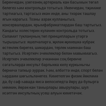
Беренчедән, үзегезнең артериаль кан басымын төгәл
белегез һәм контрольдә тотыгыз. Икенчедән, тҗәмәке
тартмагыз, тартасыз икән инде, аны тизрәк ташлау
ягын карагыз. Тозны азрак кулланыгыз,
консервалардан, ярымфабрикатлардан баш тартыгыз.
Кандагы холестерин күләмен контрольда тотыгыз.
Сәламәт туклануның төп принципларын үтәргә
тырышыгыз: яшелчәләргә, җиләк-җимешкә күбрәк
өстенлек бирегез, шикәрдән, терлек маеннан баш
тартыгыз. Исерткеч эчемлекләр белән мавыкмагыз.
Исерткеч эчемлекләр эчкәннән соң беренче
сәгатьләрдә инсульт барлыкка килү куркынычы
берничә тапкыр зуррак. Һәм, әлбәттә инде, спорт белән
һәрдаим шөгыльләнегез. Киметелгән физик йөкләмә
дә, бу саф һавада яисә велосипедта йөрү дә булырга
мөмкин, йөрәк-кан тамырлары авырулары, шул
исәптән инсультның үсеш алуын киметәчәк.