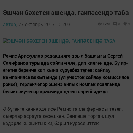
Эшчән бәхетен эшендә, гаиләсендә таба
автор,
27 октябрь 2017 - 06:03
1090
0
0
Рәмис Арифуллов редакциягә авыл башлыгы Сергей
Салифанов турында сөйлим әле, дип килгән иде. Бу ир-
егетне беренче кат кына күрүебез түгел: сайлау
кампаниясе вакытында (ул участок сайлау комиссиясе
рәисе), терлекчеләр эшенә айлык йомгак ясалганда
бүләкләнүчеләр арасында да еш очрый иде ул.
Ә бүгенге көннәрдә исә Рәмис гаилә фермасы төзеп,
сыерлар асрауга керешкән. Сөйләшә торгач, шул
кадәрле кызыктык ки, барып күрәсе иттек.