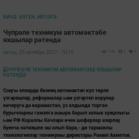
КИЧӘ. БҮГЕН. ИРТӘГӘ
Чүпрәле техникум автомәктәбе
яхшылар рәтендә
автор,
25 октябрь 2017 - 10:15
1126
0
0
Соңгы елларда безнең автомәктәп күп төрле
үзгәрешләр, реформалар һәм үзгәртеп корулар
кичерүгә дә карамастан, үз алдында торган
бурычларны гамәлгә ашыра барып халык хуҗалыгы
һәм РФ Кораллы Көчләре өчен шоферлар әзерләү
буенча нәтиҗәле эш алып бара,- ди тармаклы
технологияләр техникумы директоры Рамил Ахметов.