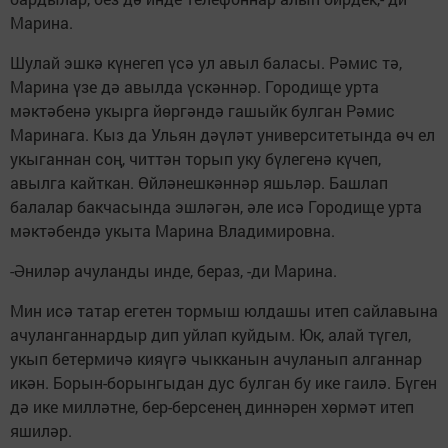
Марина.
Шулай эшкә күнегеп үсә ул авыл баласы. Рәмис тә,
Марина үзе дә авылда үскәннәр. Городище урта
мәктәбенә укырга йөргәндә гашыйк булган Рәмис
Маринага. Кыз да Ульян дәүләт университетында өч ел
укыганнан соң, читтән торып уку бүлегенә күчеп,
авылга кайткан. Өйләнешкәннәр яшьләр. Башлап
балалар бакчасында эшләгән, әле исә Городище урта
мәктәбендә укыта Марина Владимировна.
-Әниләр ачуланды инде, бераз, -ди Марина.
Мин исә татар егетен тормыш юлдашы итеп сайлавына
ачуланганнардыр дип уйлап куйдым. Юк, алай түгел,
укып бетермичә кияүгә чыкканын ачуланып алганнар
икән. Борын-борынгыдан дус булган бу ике гаилә. Бүген
дә ике милләтне, бер-берсенең диннәрен хөрмәт итеп
яшиләр.