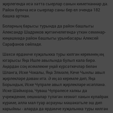
җирлегендә исә хәтта сыерлар санын киметкәннәр дә.
Район буенча исә сыерлар саны бер ел эчендә 182
башка арткан.
Боларның барысы турында да район башлыгы
Александр Шадриков җитәкчелегендә үткән семинар-
киңәшмәдә район башлыгы урынбасары Алексей
Сарафанов сөйләде.
Шәхси ярдәмче хуҗалыкка туры килгән керемнең иң
югарысы Яңа Ишле авылында булып кала бирә.
Аңардан соң исемлекне уңай күрсәткечләр белән
Шланга, Иске Чокалы, Яңа Элмәле, Кече Чынлы авыл
җирлекләре дәвам итә. Ә иң аз керемле дип, Яңа
Борындык, Иске Чүпрәле авыл җирлекләре исәпләнә.
Иске Шәйморза, Чуваш Чүпрәлесе халкы да
учреждение, оешмалар түләгән хезмәт хакын кулайрак
күрәме, әллә мал-туар асрауны мәшәкатьле эш дип
карыймы - аларда да ярдәмче хуҗалыкка туры килгән