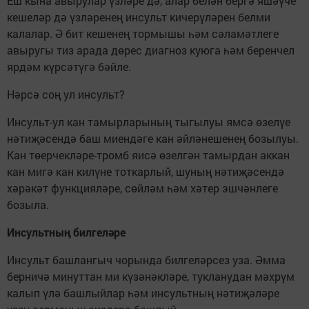
Еш кына авырулар үзләре дә, алар белән бергә яшәүче
кешеләр дә үзләренең инсульт кичерүләрен белми
калалар. Ә бит кешенең тормышы һәм сәламәтлеге
авыругы тиз арада дөрес диагноз куюга һәм беренчел
ярдәм күрсәтүгә бәйле.
Нәрсә соң ул инсульт?
Инсульт-ул кан тамырларының тыгылуы ямсә өзелүе
нәтиҗәсендә баш миендәге кан әйләнешенең бозылуы.
Кан төерчекләре-тромб яисә өзелгән тамырдан аккан
кан мигә кан килүне тоткарлый, шуның нәтиҗәсендә
хәрәкәт функцияләре, сөйләм һәм хәтер эшчәнлеге
бозыла.
Инсультның билгеләре
Инсульт башлангыч чорында билгеләрсез уза. Әмма
берничә минуттан ми күзәнәкләре, тукланудан мәхрүм
калып үлә башлыйлар һәм инсультның нәтиҗәләре