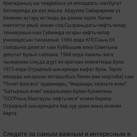
бригаданың эш тәҗрибәсе ул еллардагы матбугат
битләрендә дә күп языла. Абдулла Сабирҗанов үз
белемен күтәрү өстендә дә даими эшли. Кичке
мәктәптә укый, аннан соң Сызраньдагы нефтьчеләр
техникумын һәм Губкинда югары нефтьчеләр
училищесын тәмамлый. 1956 елда КПССның ХХ
съездына делегат һәм Куйбышев өлкә Советына
депутат булып сайлана. 1958 елда лаеклы ялга
чыкканнан соң да дүрт ел яраткан хезмәтендә була.
1973 елда Отрадный шәһәрендә вафат була. Төрле
елларда каһарман якташыбыз Ленин (ике мәртәбә) һәм
"Почет билгесе" орденнары, "Фидакарь хезмәте өчен",
"Батырлык өчен" медальләре бүлән бүләкләнә,
"СССРның Мактаулы нефтьчесе" исеме бирелә.
Отрадный шәһәрендәге бер зур урам аның исемен
йөртә.
Следите за самым важным и интересным в