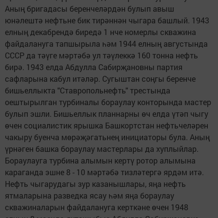
Аның бригадасы беренчеләрдән булып авыш
юнәлештә нефтьне бик тирәннән чыгара башлый. 1943
елның декабрендә биредә 1 нче номерлы скважина
файдалануга тапшырыла һәм 1944 елның августында
СССР да тәүге мәртәбә ул тәүлеккә 160 тонна нефть
бирә. 1943 елда Абдулла Сабирҗановны партия
сафларына кабул итәләр. Сугыштан соңгы беренче
бишьеллыкта "Ставропольнефть" трестында
оештырылган турбиналы бораулау конторында мастер
булып эшли. Бишьеллык планнарны өч елда үтәп чыгу
өчен социалистик ярышка Башкортстан нефтьчеләрен
чакыру буенча мөрәҗәгатьнең инициаторы була. Аның
үрнәген башка бораулау мастерлары да хуплыйлар.
Бораулауга турбина алымын кертү ротор алымына
караганда эшне 8 - 10 мәртәбә тизләтергә ярдәм итә.
Нефть чыгарудагы зур казанышлары, яңа нефть
ятмаларына разведка ясау һәм яңа бораулау
скважиналарын файдалануга керткәне өчен 1948