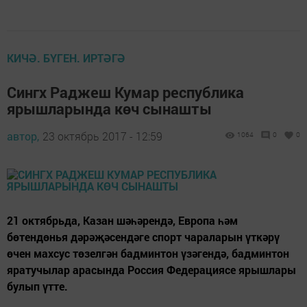
КИЧӘ. БҮГЕН. ИРТӘГӘ
Сингх Раджеш Кумар республика
ярышларында көч сынашты
автор,
23 октябрь 2017 - 12:59
1064
0
0
21 октябрьда, Казан шәһәрендә, Европа һәм
бөтендөнья дәрәҗәсендәге спорт чараларын үткәрү
өчен махсус төзелгән бадминтон үзәгендә, бадминтон
яратучылар арасында Россия Федерациясе ярышлары
булып үтте.