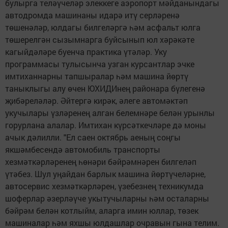
булырга теләүчеләр элеккеге аэропорт мәйданындагы
автодромда машинаны идарә итү серләренә
төшенәләр, юлдагы билгеләргә һәм асфальт юлга
төшерелгән сызымнарга буйсынып юл хәрәкәте
кагыйдәләре буенча практика үтәләр. Уку
программасы тулысынча узган курсантлар эчке
имтиханнарны тапшыралар һәм машина йөртү
таныклыгы алу өчен ЮХИДИнең районара бүлегенә
җибәреләләр. Әйтергә кирәк, әлеге автомәктәп
укучылары үзләренең алган белемнәре белән урынлы
горурлана алалар. Имтихан күрсәткечләре дә моны
ачык дәлилли. "Ел саен октябрь аеның соңгы
якшәмбесендә автомобиль транспорты
хезмәткәрләренең һөнәри бәйрәмнәрен билгеләп
үтәбез. Шул уңайдан барлык машина йөртүчеләрне,
автосервис хезмәткәрләрен, үзебезнең техникумда
шоферлар әзерләүче укытучыларны һәм осталарны
бәйрәм белән котлыйм, аларга имин юллар, төзек
машиналар һәм яхшы юлдашлар очравын гына телим.