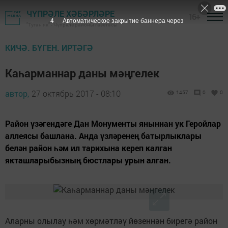
ЧҮПРӘЛЕ ХӘБӘРЛӘРЕ
16+
3
Автоматическое закрытие баннера через
"Туган як" - Чүпрәле районы газетасы
КИЧӘ. БҮГЕН. ИРТӘГӘ
Каһарманнар даны мәңгелек
автор,
27 октябрь 2017 - 08:10
1457
0
0
Район үзәгендәге Дан Монументы яныннан ук Геройлар
аллеясы башлана. Анда үзләренең батырлыклары
белән район һәм ил тарихына кереп калган
якташларыбызның бюстлары урын алган.
Аларны олылау һәм хөрмәтләү йөзеннән бирегә район