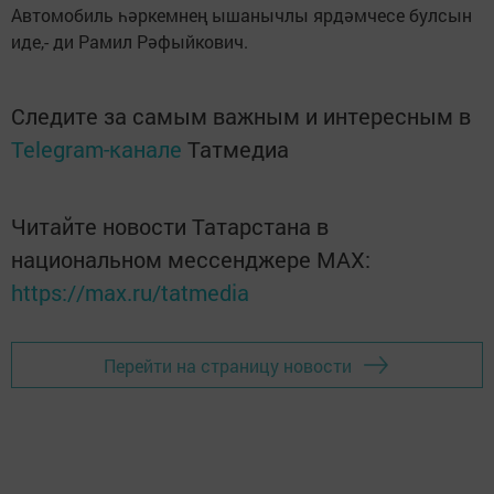
Автомобиль һәркемнең ышанычлы ярдәмчесе булсын
иде,- ди Рамил Рәфыйкович.
Следите за самым важным и интересным в
Telegram-канале
Татмедиа
Читайте новости Татарстана в
национальном мессенджере MАХ:
https://max.ru/tatmedia
Перейти на страницу новости