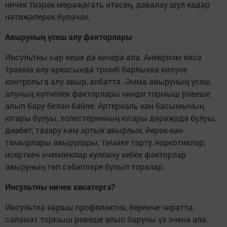
ничек тизрәк мөрәҗәгать итәсең, дәвалау шул кадәр
нәтиҗәлерәк булачак.
Авыруның үсеш алу факторлары
Инсультны һәр кеше дә кичерә ала. Аневризм яисә
травма алу аркасында тромб барлыкка килүне
контрольга алу авыр, әлбәттә. Әмма авыруның үсеш
алуның күпчелек факторлары нинди тормыш рәвеше
алып бару белән бәйле. Артериаль кан басымының
югары булуы, холестеринның югары дәрәҗәдә булуы,
диабет, тазару һәм артык авырлык, йөрәк-кан
тамырлары авырулары, тәмәке тарту, наркотиклар,
исерткеч эчемлекләр куллану кебек факторлар
авыруның төп сәбәпләре булып торалар.
Инсультны ничек кисәтергә?
Инсультка каршы профилактик, беренче чиратта,
сәламәт тормыш рәвеше алып баруны үз эченә ала.