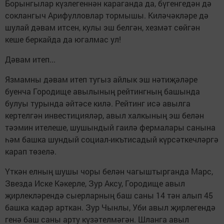
Борынгылар күзлегеннән караганда да, бүгенгедән дә
соклангыч Арифулловлар тормышы. Киләчәкләре дә
шулай дәвам итсен, кулы эш белгән, хезмәт сөйгән
кеше беркайда да югалмас ул!
Дәвам итеп...
Язмамны дәвам итеп тугыз айлык эш нәтиҗәләре
буенча Городище авылының рейтингның башында
булуы турында әйтәсе килә. Рейтинг исә авылга
кертелгән инвестицияләр, авыл халкының эш белән
тәэмин ителеше, шушындый гаилә фермалары санына
һәм башка шундый социал-икътисадый күрсәткечләргә
карап төзелә.
Үткән елның шушы чоры белән чагыштырганда Марс,
Звезда Иске Кәкерле, Зур Аксу, Городище авыл
җирлекләрендә сыерларның баш саны 14 тән алып 45
башка кадәр арткан. Зур Чынлы, Уби авыл җирлегендә
генә баш саны арту күзәтелмәгән. Шланга авыл