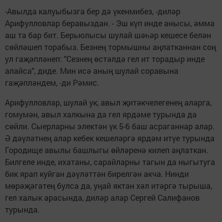
-Авылда калуыбызга бер дә үкенмибез, -диләр
Арифулловлар беравыздан. - Эш күп инде анысы, әмма
аш та бар бит. Берьюлысы шулай шәһәр кешесе белән
сөйләшеп торабыз. Безнең тормышны аңлатканнан соң
ул гаҗәпләнеп: "Сезнең өстәлдә гел ит торадыр инде
алайса", диде. Мин исә аның шулай соравына
гаҗәпләндем, -ди Рәмис.
Арифулловлар, шулай ук, авыл җитәкчелегенең аларга,
гомумән, авыл халкына да гел ярдәме турында да
сөйли. Сыерларны электән үк 5-6 баш асраганнар алар.
Ә дәүләтнең алар кебек кешеләргә ярдәм итүе турында
Городище авылы башлыгы өйләренә килеп аңлаткан.
Билгеле инде, ихатаны, сарайларны тагын да ныгытуга
бик ярап куйган дәүләттән бирелгән акча. Нинди
мөрәҗәгатең булса да, уңай яктан хәл итәргә тырыша,
гел халык арасында, диләр алар Сергей Салифанов
турында.