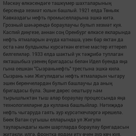
Мәскәү өлкәсендәге ташкүмер шахталарының
берсендә хезмәт юлын башлый. 1921 елда Төньяк
Кавказдагы нефть промыселларына эшкә китә.
Грозный шәһәрендә бораулаучы булып хезмәт куя.
Каспий диңгезе, аннан соң Оренбург өлкәсе якларында
нефть ятмаларын ачуда катнаша, үзен бар яктан да
оста һәм булдыклы күрсәткән егетне мастер иттереп
билгелиләр. 1933 елда шактый ук тәҗрибә туплаган
якташыбыз үзенең бригадасы белән Идел буенда яңа
гына оешкан "Сызраньнефть" трестына эшкә килә.
Сызрань һәм Жигулидагы нефть ятмаларын чыгару
эшен беренчеләрдән булып башлаучы да аның
бригадасы була. Эшне дөрес оештыру һәм
тырышлыктан тыш алар бораулау процессында яңа
технологияләрне дә куллана башлыйлар. Нәтиҗәдә
нефть чыгаруда гаять зур күрсәткечләргә ирешелә.
Бөек Ватан сугышы елларында ул Жигули
тауларындагы кыен шартларда бораулау бригадасын
җитәкли, илгә, фронтка ярдәм итү өчен зур көч куя.