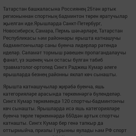
Татарстан башкаласына Россиянең 25тән артык
регионыннан спортның бадминтон төрен яратучылар
җыелган иде.Ярышларда Санкт-Петербург,
Новосибирск, Самара, Пермь шәһәрләре, Татарстан
Республикасы һәм районнары ярышта катнашучы
бадминтончылар саны буенча лидерлар рәтендә
иделәр. Сәламәт тормыш рәвешен пропагандалаучы
фанат, үз эшенең чын остасы булган табиб
травматолог-ортопед Сингх Раджеш Кумар әлеге
ярышларда безнең районны яклап көч сынашты.
Ярышта катнашучылар җирәбә буенча, яшь
категорияләре арасында төркемнәргә бүленделәр.
Сингх Кумар төркемендә 120 спортчы-бадминтончы
көч сынашты. Ярышларда исә яшь категорияләре
буенча төрле төркемнәрдә 650дән артык спортчы
катнашты. Сингх Кумар бер генә тапкыр да
оттырмыйча, призлы I урынны яулады һәм РФ спорт