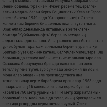
елның 8 маенда якташыбыз Абдулла Сабиржановка
Ленин ордены, "Урак һәм Чүкеч" рәсеме төшерелгән
алтын медаль белән бергә Социалистик Хезмәт Герое
исеме бирелә. 1949 елда "Ставропольнефть" трест
коллективы беренче бишьеллык планын үтәп чыга.
Озак еллар дәвамында якташыбыз җитәкләгән
бригада "Куйбышевнефть" берләшмәсендә иң
алдынгылардан санала. Аның коллективы бөтен яктан
үрнәк булып тора, сакчыллыкны беренче урынга куя.
Бригадир үзе берничә катнаш белгечлек үзләштерә. Эш
барышында теләсә кайсы нефтьчене алмаштыра ала.
Скважина бораулауны бригада вакытыннан элек
төгәлләү генә түгел, зур суммада экономия дә ясый.
Моңа алар әледән - әле производствога яңа
технологияләр кертү барәбәренә ирешәләр. 1953 елда
январь аеның 15 көнендә генә дә норма буенча
каралган 750 метр урынына 1114 метр җир катламын
бораулыйлар. Алай гына да түгел, аның бригадасы ел
саен яңа рекордлы күрсәткечләр яулый. Әлеге