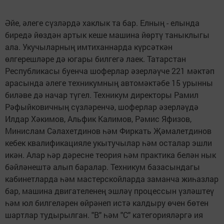
Әйе, әлеге сүзләрдә хаклык та бар. Елның - елында
биредә йөздән артык кеше машина йөртү таныклыгы
ала. Укучыларның имтиханнарда күрсәткән
өлгерешләре дә югары билгегә лаек. Татарстан
Республикасы буенча шоферлар әзерләүче 221 мәктәп
арасында әлеге техникумның автомәктәбе 15 урынны
биләве дә начар түгел. Техникум директоры Рамил
Рәфыйковичның сүзләренчә, шоферлар әзерләүдә
Илдар Хәкимов, Альфик Калимов, Рәмис Яфизов,
Минислам Сәлахетдинов һәм Фиркать Җәмалетдинов
кебек квалификацияле укытучылар һәм осталар эшли
икән. Алар һәр дәресне теория һәм практика белән нык
бәйләнештә алып баралар. Техникум базасындагы
кабинетларда һәм мастерскойларда заманча жиһазлар
бар, машина двигателенең эшләү процессын үзләштеү
һәм юл билгеләрен өйрәнеп истә калдыру өчен бөтен
шартлар тудырылган. "В" һәм "С" категорияләргә ия