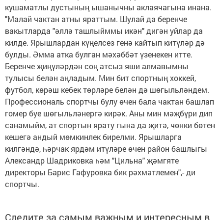
кушаматлы дустының ышанычны аклаячагына инана.
"Малай чактан атны яраттым. Шулай да беренче
вакытларда "әллә ташлыйммы икән" дигән уйлар да
килде. Ярышлардан күңелсез генә кайтып китүләр дә
булды. Әмма атка булган мәхәббәт үзенекен итте.
Беренче җиңүләрдән соң атсыз яши алмавымны
тулысы белән аңладым. Мин бит спортның хоккей,
футбол, көрәш кебек төрләре белән дә шөгыльләндем.
Профессиональ спортчы булу өчен бала чактан башлап
гомер буе шөгыльләнергә кирәк. Аны мин мәҗбүри дип
санамыйм, ат спортын ярату гына да җитә, чөнки бөтен
кешегә андый мөмкинлек бирелми. Ярышларга
килгәндә, һәрчак ярдәм итүләре өчен район башлыгы
Александр Шадриковка һәм "Цильна" җәмгяте
директоры Барис Гафуровка бик рәхмәтлемен",- ди
спортчы.
Следите за самым важным и интересным в