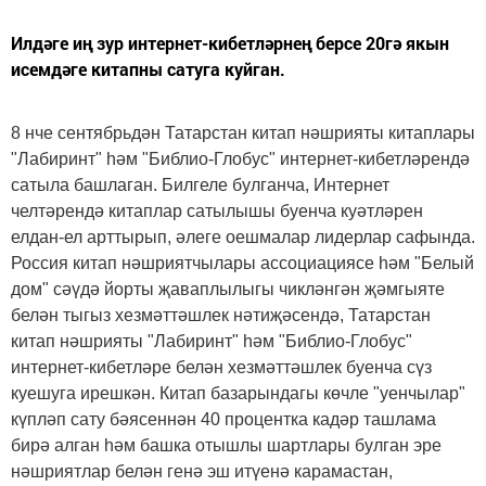
Илдәге иң зур интернет-кибетләрнең берсе 20гә якын
исемдәге китапны сатуга куйган.
8 нче сентябрьдән Татарстан китап нәшрияты китаплары
"Лабиринт" һәм "Библио-Глобус" интернет-кибетләрендә
сатыла башлаган. Билгеле булганча, Интернет
челтәрендә китаплар сатылышы буенча куәтләрен
елдан-ел арттырып, әлеге оешмалар лидерлар сафында.
Россия китап нәшриятчылары ассоциациясе һәм "Белый
дом" сәүдә йорты җаваплылыгы чикләнгән җәмгыяте
белән тыгыз хезмәттәшлек нәтиҗәсендә, Татарстан
китап нәшрияты "Лабиринт" һәм "Библио-Глобус"
интернет-кибетләре белән хезмәттәшлек буенча сүз
куешуга ирешкән. Китап базарындагы көчле "уенчылар"
күпләп сату бәясеннән 40 процентка кадәр ташлама
бирә алган һәм башка отышлы шартлары булган эре
нәшриятлар белән генә эш итүенә карамастан,