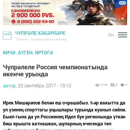
ЧҮПРӘЛЕ ХӘБӘРЛӘРЕ
16+
"Туган як" - Чүпрәле районы газетасы
КИЧӘ. БҮГЕН. ИРТӘГӘ
Чүпрәлеле Россия чемпионатында
икенче урында
автор,
20 сентябрь 2017 - 19:13
1115
0
0
Ирек Мөшәрәпов белән еш очрашабыз. Һәр вакытта да
ул үзенең спорттагы уңышлары турында куанып сөйли.
Быел гына да ул Россиянең Идел буе регионында үткән
биш ярышта катнашкан, шуларның өчесендә төп