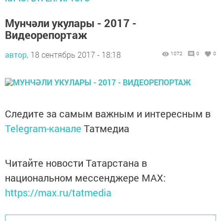
Мунчәли укулары - 2017 -
Видеорепортаж
автор,
18 сентябрь 2017 - 18:18
1072
0
0
Следите за самым важным и интересным в
Telegram-канале
Татмедиа
Читайте новости Татарстана в
национальном мессенджере MАХ:
https://max.ru/tatmedia