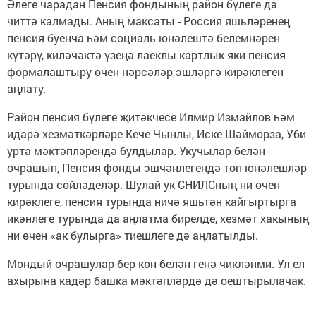
Әлеге чарадан Пенсия фондының район бүлеге дә
читтә калмады. Аның максаты - Россия яшьләренең
пенсия буенча һәм социаль юнәлештә белемнәрен
күтәрү, киләчәктә үзеңә лаеклы картлык яки пенсия
формалаштыру өчен нәрсәләр эшләргә кирәклеген
аңлату.
Район пенсия бүлеге җитәкчесе Илмир Измайлов һәм
идарә хезмәткәрләре Кече Чынлы, Иске Шәйморза, Уби
урта мәктәпләрендә булдылар. Укучылар белән
очрашып, Пенсия фонды эшчәнлегендә төп юнәлешләр
турында сөйләделәр. Шулай ук СНИЛСның ни өчен
кирәклеге, пенсия турында ничә яшьтән кайгыртырга
икәнлеге турында да аңлатма бирелде, хезмәт хакының
ни өчен «ак булырга» тиешлеге дә аңлатылды.
Мондый очрашулар бер көн белән генә чикләнми. Ул ел
ахырына кадәр башка мәктәпләрдә дә оештырылачак.