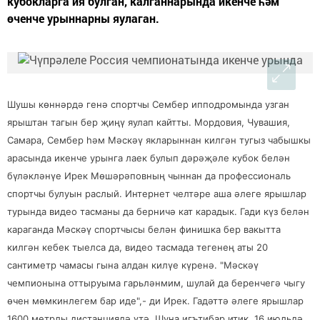
кубокларга ия булган, калганнарында икенче һәм
өченче урыннарны яулаган.
Шушы көннәрдә генә спортчы Сембер ипподромында узган
ярыштан тагын бер җиңү яулап кайтты. Мордовия, Чувашия,
Самара, Сембер һәм Мәскәү якларыннан килгән тугыз чабышкы
арасында икенче урынга лаек булып дәрәҗәле кубок белән
бүләкләнүе Ирек Мөшәрәповның чыннан да профессиональ
спортчы булуын раслый. Интернет челтәре аша әлеге ярышлар
турында видео тасманы да берничә кат карадык. Гади күз белән
караганда Мәскәү спортчысы белән финишка бер вакытта
килгән кебек тыелса да, видео тасмада тегенең аты 20
сантиметр чамасы гына алдан килүе күренә. "Мәскәү
чемпионына оттыруыма гарьләнмим, шулай да беренчегә чыгу
өчен мөмкинлегем бар иде",- ди Ирек. Гадәттә әлеге ярышлар
1600 метрлы дистанциядә үтә. Шуңа игътибар итик, 16 июльдә