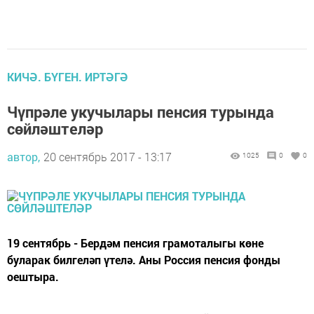
КИЧӘ. БҮГЕН. ИРТӘГӘ
Чүпрәле укучылары пенсия турында
сөйләштеләр
автор,
20 сентябрь 2017 - 13:17
1025
0
0
19 сентябрь - Бердәм пенсия грамоталыгы көне
буларак билгеләп үтелә. Аны Россия пенсия фонды
оештыра.