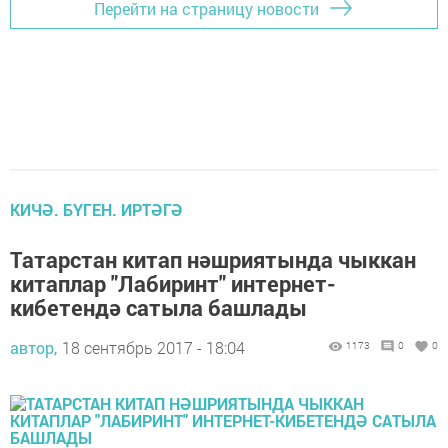
Перейти на страницу новости
КИЧӘ. БҮГЕН. ИРТӘГӘ
Татарстан китап нәшриятында чыккан
китаплар "Лабиринт" интернет-
кибетендә сатыла башлады
автор,
18 сентябрь 2017 - 18:04
1173
0
0