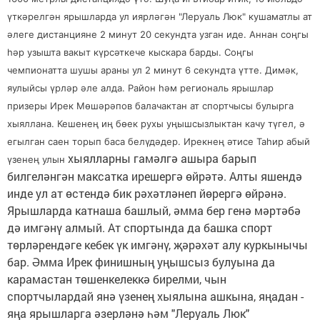
үткәрелгән ярышларда ул иярләгән "Леруаль Люк" кушаматлы ат
әлеге дистанцияне 2 минут 20 секундта узган иде. Аннан соңгы
һәр узышта вакыт күрсәткече кыскара барды. Соңгы
чемпионатта шушы араны ул 2 минут 6 секундта үтте. Димәк,
яулыйсы үрләр әле алда. Район һәм региональ ярышлар
призеры Ирек Мөшәрәпов балачактан ат спортчысы булырга
хыяллана. Кешенең иң бөек рухы уңышсызлыктан качу түгел, ә
егылган саен торып баса белүдәдер. Ирекнең әтисе Таһир абый
хыялларны гамәлгә ашыра барып
үзенең улын
билгеләнгән максатка ирешергә өйрәтә. Алты яшендә
инде ул ат өстендә бик рәхәтләнеп йөрергә өйрәнә.
Ярышларда катнаша башлый, әмма бер генә мәртәбә
дә имгәнү алмый. Ат спортында да башка спорт
төрләрендәге кебек үк имгәнү, җәрәхәт алу куркынычы
бар. Әмма Ирек финишның уңышсыз булуына да
карамастан төшенкелеккә бирелми, чын
спортчылардай янә үзенең хыялына ашкына, яңадан -
яңа ярышларга әзерләнә һәм "Леруаль Люк"