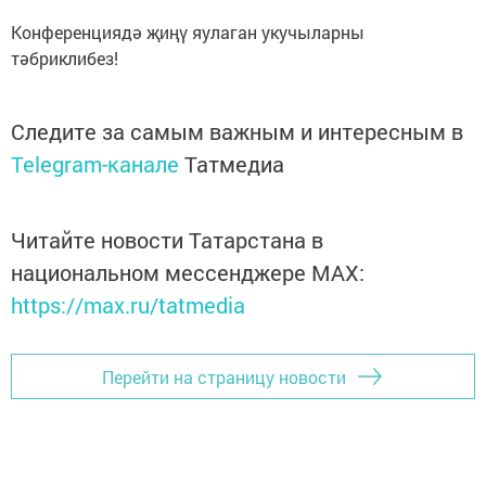
Конференциядә җиңү яулаган укучыларны
тәбриклибез!
Следите за самым важным и интересным в
Telegram-канале
Татмедиа
Читайте новости Татарстана в
национальном мессенджере MАХ:
https://max.ru/tatmedia
Перейти на страницу новости