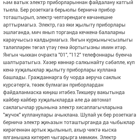
һәм ватык электр приборларыннан файдалану катгый
тыела. Бер розеткага берьюлы берничә прибор
тоташтырып, электр челтәрендәге көчәнешне
арттырмагыз. Электр, газ яки җылыту приборлары
эшләгәндә, мич янып торганда кечкенә балаларны
караучысыз калдырмагыз. Янгын куркынычсызлыгы
таләпләрен төгәл үтәү генә йортыгызны имин итәр.
Янгын чыккан очракта "01", "112" телефоннары буенча
шалтыратыгыз. Хәзер көннәр салкынайту сәбәпле, күп
кенә хуҗалыклар җылыту приборлары куллана
башлады. Гражданнарга бу чорда аеруча саклык
күрсәтергә, төзек булмаган приборлардан
файдаланмаска киңәш итәбез.Тикшерү вакытында
кайбер кайбер хуҗалыкларда әле дә автомат
саклагычлар урынына электр хисаплагычларына
"жучок" кулланулары ачыклана. Шулай ук бер розеткага
берничә электр җиһазын тоташтырганда да чыбыклар
кирәгеннән артык җылынып, ахыр чиктә кыска
ялганышка китереп чыгарырга мөмкин. Электр