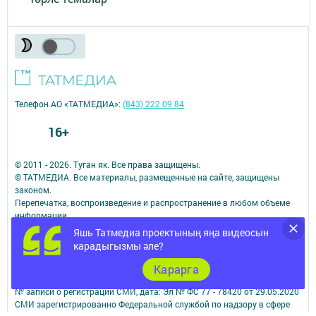
Телефон АО «ТАТМЕДИА»:
(843) 222 09 84
16+
© 2011 - 2026. Туган як. Все права защищены.
© ТАТМЕДИА. Все материалы, размещенные на сайте, защищены
законом.
Перепечатка, воспроизведение и распространение в любом объеме
информации,
размещенной на сайте, возможна только с письменного согласия
Яшь Татмедиа проектының яңа видеосын
редакций СМИ.
карадыгызмы әле?
При поддержке Республиканского агентства по печати и массовым
коммуникациям.
Карарга
Наименование СМИ: Туган як
№ записи о регистрации СМИ, дата: Эл № ФС 77 - 78420 от 29.05.2020
СМИ зарегистрированно Федеральной службой по надзору в сфере