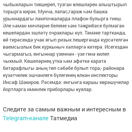
чыбыкларын тикшереп, тузган өлешләрен алыштырып
торырга кирәк. Мунча, лапас,гараж һәм башка
урыннардагы лампочкаларда плафон булырга тиеш.
Әле һаман мичләрне белеме һәм тәҗрибәсе булмаган
кешеләрдән эшләтү очраклары күп. Тәмәке тартканда,
өй тирәсендә учак ягып ризык пешергәндә күрсәтелгән
ваемсызлык бик куркыныч хәлләргә китерә. Исегездән
чыгармагыз, янгыннар үзеннән - үзе генә килеп
чыкмый. Кешеләрнең утка һәм афәткә карата
битарафлыгы аның төп сәбәбе булып тора,- районара
күзәтчелек эшчәнлеге бүлегенең өлкән инспекторы
Инсаф Шакиров. Рәсемдә: янгынга каршы көрәшүчеләр
йортларга иминлек приборлары куялар.
Следите за самым важным и интересным в
Telegram-канале
Татмедиа