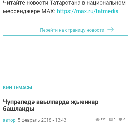
Читайте новости Татарстана в национальном
мессенджере MАХ:
https://max.ru/tatmedia
Перейти на страницу новости
КӨН ТЕМАСЫ
Чүпрәледә авылларда җыеннар
башланды
автор,
5 февраль 2018 - 13:43
932
0
0