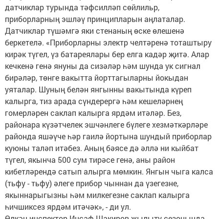
датчиклар турында тәфсилләп сөйлильр,
приборларның эшләү принципларын аңлаталар.
Датчиклар түшәмгә яки стенаның өске өлешенә
беркетелә. «Приборларны электр челтәренә тоташтыру
кирәк түгел, үз батареялары бер елга кадәр җитә. Алар
кечкенә генә януны да сизәләр һәм шунда ук сигнал
бирәләр, төнге вакытта йорттагыларны йокыдан
уяталар. Шуның белән янгынны вакытында күреп
калырга, тиз арада сүндерергә һәм кешеләрнең
гомерләрен саклап калырга ярдәм итәләр. Без,
районара күзәтчелек эшчәнлеге бүлеге хезмәткәрләре
районда яшәүче һәр гаилә йортына шундый приборлар
куюны таләп итәбез. Аның бәясе дә әллә ни кыйбат
түгел, якынча 500 сум тирәсе генә, аны район
кибетләрендә сатып алырга мөмкин. Янгын чыга калса
(тьфу - тьфу) әлеге прибор чыннан да үзегезне,
якыннарыгызны һәм милкегезне саклап калырга
һичшиксез ярдәм итәчәк», - ди ул.
Өлкән инспектор Инсаф Шакиров җылыту сезонында