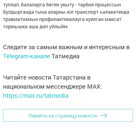
туплап, балаларга бөтен укыту - тәрбия процессын
булдырганда гына аларны юл транспорт һәлакәтендә
травматизмын профилактикалауга куелган максат
тормышка аша дип уйлыйм.
Следите за самым важным и интересным в
Telegram-канале
Татмедиа
Читайте новости Татарстана в
национальном мессенджере MАХ:
https://max.ru/tatmedia
Перейти на страницу новости