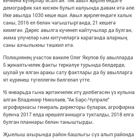
кечкенә күперләр ясалган. Тик авыл җирлегендәге
демографик хәл кискен булып калуында дәвам итә әле.
Ике авылда 1030 кеше яши. Авыл җирлегендәге халык
саны, 2016 ел белән чагыштырганда, 21 кешегә
кимегән. Дөрес авылга күченеп кайтучылар да булган,
әмма үлүчеләр һәм китүчеләргә караганда аларның
саны азчылыкны тәшкил итә.
Полициянең участок вәкиле Олег Якупов бу авылларда
5 җинаятьчелек факты теркәлүе турында белдерде,
шулай ук ялган аракы сату фактлары да бу авылларга
ят күренеш түгеллеген билгеләп үтте.
!6 январьда гына җитәкчелек итү дилбегәсен үз кулына
алган Владимир Николаев, "Ак Барс-Чүпрәле"
агрофирмасы генераль директоры буларак, агрофирма
буенча 2017 елда ирешелгәнншргә тукталды, 2018 елга
булган планнары белән таныштырды.
Җыелыш ахырында район башлыгы сүз алып районда