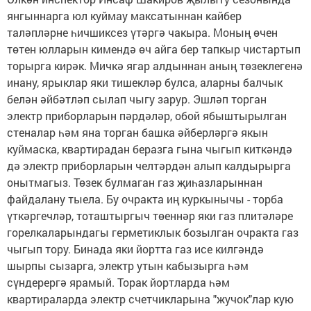
янгыннарга юл куймау максатыннан кайбер
таләпләрне һичшиксез үтәргә чакыра. Моның өчен
төтен юлларын кимендә өч айга бер тапкыр чистартып
торырга кирәк. Мичкә ягар алдыннан аның төзеклегенә
инану, ярыклар яки тишекләр булса, аларны балчык
белән әйбәтләп сылап чыгу зарур. Эшләп торган
электр приборларын пәрдәләр, обой ябыштырылган
стеналар һәм яна торган башка әйберләргә якын
куймаска, квартирадан беразга гына чыгып киткәндә
дә электр приборларын челтәрдән алып калдырырга
онытмагыз. Төзек булмаган газ җиһазларыннан
файдалану тыела. Бу очракта иң куркынычы - торба
үткәргечләр, тоташтыргыч төеннәр яки газ плитәләре
горелкаларындагы герметиклык бозылган очракта газ
чыгып тору. Бинада яки йортта газ исе килгәндә
шырпы сызарга, электр утын кабызырга һәм
сүндерергә ярамый. Торак йортларда һәм
квартираларда электр счетчикларына "жучок"лар кую