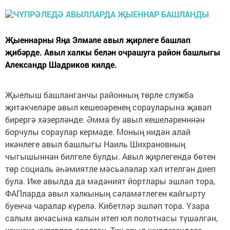
Җыеннарны Яңа Элмәле авыл җирлеге башлап
җибәрде. Авыл халкы белән очрашуга район башлыгы
Александр Шадриков килде.
Җыелыш башланганчы районның төрле служба
җитәкчеләре авыл кешеоәренең сорауларына җавап
бирергә хәзерләнде. Әмма бу авыл кешеләренннән
борчулы сораулар кермәде. Моның нидән алай
икәнлеге авыл башлыгы Наиль Шихрановның
чыгышыннан билгеле булды. Авыл җирлегендә бөтен
төр социаль әһәмиятле мәсьәләләр хәл ителгән диеп
була. Ике авылда да мәдәният йортлары эшләп тора,
ФАПларда авыл халкының сәламәтлеген кайгырту
буенча чаралар күрелә. Кибетләр эшләп тора. Үзара
салым акчасына калын итеп юл полотнасы түшәлгән,