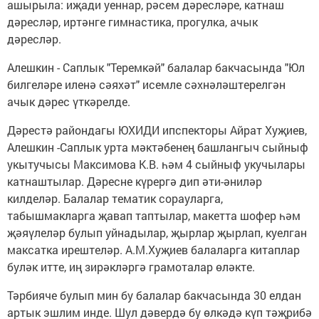
ашырыла: иҗади уеннар, рәсем дәресләре, катнаш
дәресләр, иртәнге гимнастика, прогулка, ачык
дәресләр.
Алешкин - Саплык "Теремкәй" балалар бакчасында "Юл
билгеләре иленә сәяхәт" исемле сәхнәләштерелгән
ачык дәрес үткәрелде.
Дәрестә райондагы ЮХИДИ ипспекторы Айрат Хуҗиев,
Алешкин -Саплык урта мәктәбенең башлангыч сыйныф
укытучысы Максимова К.В. һәм 4 сыйныф укучылары
катнаштылар. Дәресне күрергә дип әти-әниләр
килделәр. Балалар тематик сорауларга,
табышмакларга җавап таптылар, макетта шофер һәм
җәяүлеләр булып уйнадылар, җырлар җырлап, куелган
максатка ирештеләр. А.М.Хуҗиев балаларга китаплар
буләк итте, иң зирәкләргә грамоталар өләкте.
Тәрбияче булып мин бу балалар бакчасында 30 елдан
артык эшлим инде. Шул дәвердә бу өлкәдә күп тәҗрибә