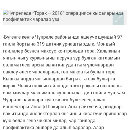
-Бүгенге көнгә Чүпрәле районында яшәүче шундый 97
гаилә йортына 319 датчик урнаштырдык. Мондый
гаиләләр безнең махсус контрольдә тора. Халыкның
янгын чыгу куркынычы аеруча зур булган катламын
сәламәтлекләренә зыян килүдән һәм үлемнәрдән
саклау әлеге чараларның төп максаты булып тора.
Кышкы чорда янгыннардан бигрәк тә сак булырга
кирәк. Чөнки салкын айларда электр җылыткычлары
һәм мичләр максималь кулланыла,- дип сөйли Буа һәм
Чүпрәле районара күзәтчелек бүлегенең өлкән
инспекторы Инсаф Шакиров. Аның әйтүенчә, рейдлар
вакытында инспекторлар янгынны кисәтүче приборлар
кую белән генә чикләнмиләр, һәр гаиләдә
профилактика эшләре дә алып баралар. Алар