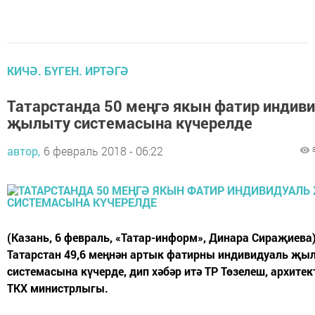
КИЧӘ. БҮГЕН. ИРТӘГӘ
Татарстанда 50 меңгә якын фатир индив
җылыту системасына күчерелде
автор,
6 февраль 2018 - 06:22
(Казань, 6 февраль, «Татар-информ», Динара Сираҗиева)
Татарстан 49,6 меңнән артык фатирны индивидуаль җы
системасына күчерде, дип хәбәр итә ТР Төзелеш, архитек
ТКХ министрлыгы.