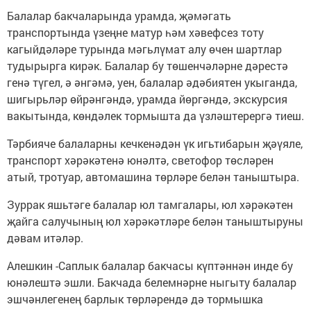
Балалар бакчаларында урамда, җәмәгать
транспортында үзеңне матур һәм хәвефсез тоту
кагыйдәләре турында мәгьлүмат алу өчен шартлар
тудырырга кирәк. Балалар бу төшенчәләрне дәрестә
генә түгел, ә әнгәмә, уен, балалар әдәбиятен укыганда,
шигырьләр өйрәнгәндә, урамда йөргәндә, экскурсия
вакытында, көндәлек тормышта да үзләштерергә тиеш.
Тәрбияче балаларны кечкенәдән үк игьтибарын җәүяле,
транспорт хәрәкәтенә юнәлтә, светофор төсләрен
атый, тротуар, автомашина төрләре белән таныштыра.
Зуррак яшьтәге балалар юл тамгалары, юл хәрәкәтен
җайга салучының юл хәрәкәтләре белән таныштыруны
дәвам итәләр.
Алешкин -Саплык балалар бакчасы күптәннән инде бу
юнәлештә эшли. Бакчада белемнәрне ныгыту балалар
эшчәнлегенең барлык төрләрендә дә тормышка