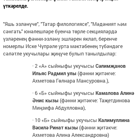
үткәрелде.
"Яшь эзләнүче", "Татар филологиясе", "Мәдәният һәм
сәнгать" юнәлешләре буенча төрле секцияләрдә
үзләренең фәнни-эзләнү эшләрен яклап, беренче
номерлы Иске Чүпрәле урта мәктәбенең түбәндәге
сәләтле укучылары җиңүче булып танылдылар:
· 2 «А» сыйныфы укучысы
Сәлимҗанов
Ильяс Радмил улы
(фәнни җитәкче:
Ахметова Гөлнара Мансуровна.),
· 6 «Б» сыйныфы укучысы
Камалова Алинә
Әнис кызы
(фәнни җитәкче: Таҗетдинова
Миңзифа Абдулловна),
· 10 «Б» сыйныфы укучысы
Калимуллина
Вәсилә Ринат кызы
(фәнни җитәкче:
Ахметова Алина Александровна)