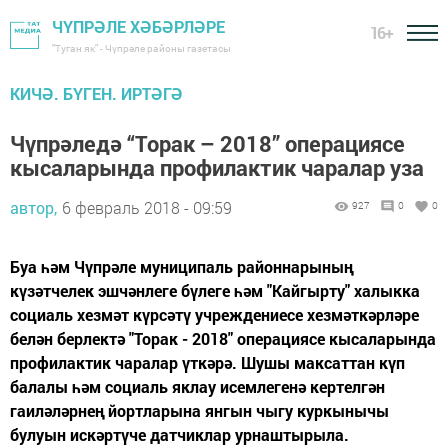
ЧҮПРӘЛЕ ХӘБӘРЛӘРЕ
16+
"Туган як" - Чүпрәле районы газетасы
КИЧӘ. БҮГЕН. ИРТӘГӘ
Чүпрәледә “Торак – 2018” операциясе
кысаларында профилактик чаралар уза
автор,
6 февраль 2018 - 09:59
927
0
0
Буа һәм Чүпрәле муниципаль районнарының
күзәтчелек эшчәнлеге бүлеге һәм "Кайгырту" халыкка
социаль хезмәт күрсәтү учреждениесе хезмәткәрләре
белән берлектә "Торак - 2018" операциясе кысаларында
профилактик чаралар үткәрә. Шушы максаттан күп
балалы һәм социаль яклау исемлегенә кертелгән
гаиләләрнең йортларына янгын чыгу куркынычы
булуын искәртүче датчиклар урнаштырыла.