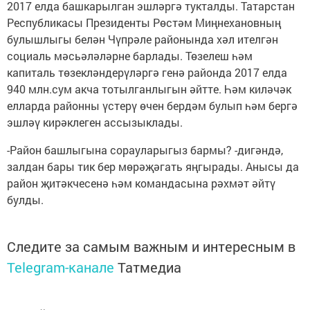
2017 елда башкарылган эшләргә тукталды. Татарстан
Республикасы Президенты Рөстәм Миңнехановның
булышлыгы белән Чүпрәле районында хәл ителгән
социаль мәсьәләләрне барлады. Төзелеш һәм
капиталь төзекләндерүләргә генә районда 2017 елда
940 млн.сум акча тотылганлыгын әйтте. Һәм киләчәк
елларда районны үстерү өчен бердәм булып һәм бергә
эшләү кирәклеген ассызыклады.
-Район башлыгына сорауларыгыз бармы? -дигәндә,
залдан бары тик бер мөрәҗәгать яңгырады. Анысы да
район җитәкчесенә һәм командасына рәхмәт әйтү
булды.
Следите за самым важным и интересным в
Telegram-канале
Татмедиа