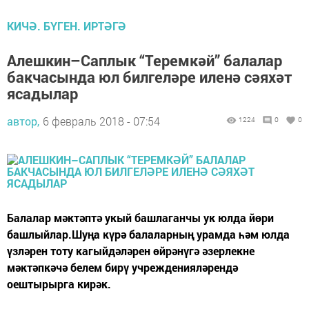
КИЧӘ. БҮГЕН. ИРТӘГӘ
Алешкин–Саплык “Теремкәй” балалар
бакчасында юл билгеләре иленә сәяхәт
ясадылар
автор,
6 февраль 2018 - 07:54
1224
0
0
Балалар мәктәптә укый башлаганчы ук юлда йөри
башлыйлар.Шуңа күрә балаларның урамда һәм юлда
үзләрен тоту кагыйдәләрен өйрәнүгә әзерлекне
мәктәпкәчә белем бирү учрежденияләрендә
оештырырга кирәк.