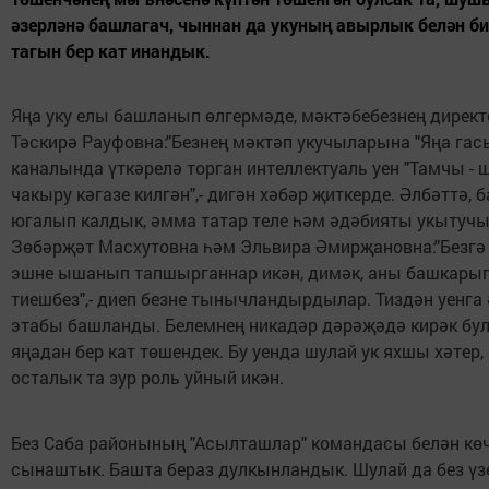
әзерләнә башлагач, чыннан да укуның авырлык белән би
тагын бер кат инандык.
Яңа уку елы башланып өлгермәде, мәктәбебезнең дирек
Тәскирә Рауфовна:"Безнең мәктәп укучыларына "Яңа гас
каналында үткәрелә торган интеллектуаль уен "Тамчы - 
чакыру кәгазе килгән",- дигән хәбәр җиткерде. Әлбәттә, 
югалып калдык, әмма татар теле һәм әдәбияты укыту
Зөбәрҗәт Масхутовна һәм Эльвира Әмирҗановна:"Безг
эшне ышанып тапшырганнар икән, димәк, аны башкарып
тиешбез",- диеп безне тынычландырдылар. Тиздән уенга
этабы башланды. Белемнең никадәр дәрәҗәдә кирәк бул
яңадан бер кат төшендек. Бу уенда шулай ук яхшы хәтер, 
осталык та зур роль уйный икән.
Без Саба районының "Асылташлар" командасы белән кө
сынаштык. Башта бераз дулкынландык. Шулай да без үз