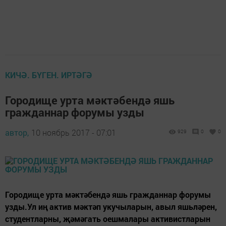
КИЧӘ. БҮГЕН. ИРТӘГӘ
Городище урта мәктәбендә яшь
гражданнар форумы узды
автор,
10 ноябрь 2017 - 07:01
929
0
0
Городище урта мәктәбендә яшь гражданнар форумы
узды.Ул иң актив мәктәп укучыларын, авыл яшьләрен,
студентларны, җәмәгать оешмалары активистларын