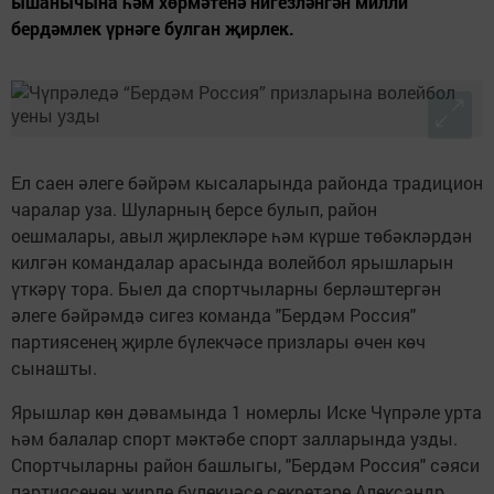
ышанычына һәм хөрмәтенә нигезләнгән милли
бердәмлек үрнәге булган җирлек.
Ел саен әлеге бәйрәм кысаларында районда традицион
чаралар уза. Шуларның берсе булып, район
оешмалары, авыл җирлекләре һәм күрше төбәкләрдән
килгән командалар арасында волейбол ярышларын
үткәрү тора. Быел да спортчыларны берләштергән
әлеге бәйрәмдә сигез команда "Бердәм Россия"
партиясенең җирле бүлекчәсе призлары өчен көч
сынашты.
Ярышлар көн дәвамында 1 номерлы Иске Чүпрәле урта
һәм балалар спорт мәктәбе спорт залларында узды.
Спортчыларны район башлыгы, "Бердәм Россия" сәяси
партиясенең җирле бүлекчәсе секретаре Александр