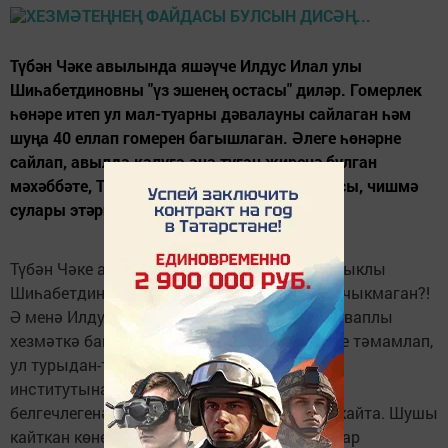
Түбән Чәке авылында яшәүче Илдус Илал улы
Шиһабетдиновны "үз эшенең остасы" диләр. Гомерлек
һөнәре итеп ул мал-туарны дәвалауны сайлаган һәм
шуңа 40 еллап гомерен багышлаган. Әлеге һөнәрне
сайлап, авылда калуга аңа туган җиренә булган
мәхәббәте, Тукай шигырендәгечә, саф һавасы, чишмә
сулары этәргеч биргән.
Түбән Чәке авылында гомер кичерүче, данлыклы
Шиһабетдиновлар нәселеннән кемнәр генә чыкмаган?!
Ә менә Илдус ага үзенең гомерен аеруча җаваплы
хезмәткә багышларга уйлый. Урта мәктәпне тәмамлап,
ул турыдан-туры Казан дәүләт ветеринария
институтына юл тота. Аны тәмамлап, алган
белгечлегенә тугры калып, туган авылына кайта. Шушы
кайткан көненнән башлап, бүгенгәчә мал-туар