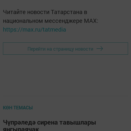
Читайте новости Татарстана в
национальном мессенджере MАХ:
https://max.ru/tatmedia
Перейти на страницу новости
КӨН ТЕМАСЫ
Чүпрәледә cирена тавышлары
яңгыраячак