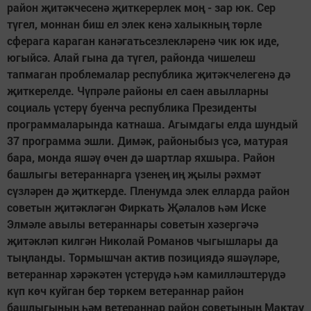
район җитәкчесенә җиткерерлек моң - зар юк. Сер
түгел, моннан биш ел элек кенә халыкның төрле
сферага караган канәгатьсезлекләренә чик юк иде,
югыйсә. Алай гына да түгел, районда чишелеш
тапмаган проблемалар республика җитәкчелегенә дә
җиткерелде. Чүпрәле районы ел саен авылларны
социаль үстерү буенча республика Президенты
программаларында катнаша. Агымдагы елда шундый
37 программа эшли. Димәк, районыбыз үсә, матурая
бара, монда яшәү өчен дә шартлар яхшыра. Район
башлыгы ветераннарга үзенең иң җылы рәхмәт
сүзләрен дә җиткерде. Пленумда элек елларда район
советын җитәкләгән Фиркать Җәлалов һәм Иске
Элмәле авылы ветераннары советын хәзергәчә
җитәкләп килгән Николай Романов чыгышлары да
тыңланды. Тормышчан актив позициядә яшәүләре,
ветераннар хәрәкәтен үстерүдә һәм камилләштерүдә
күп көч куйган бер төркем ветераннар район
башлыгының һәм ветераннар район советының Мактау