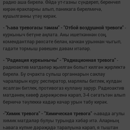
радио аша бирелә. Өйдә ут-газны сүндереп, беренчел
кирәк-яракларны алып, паникага бирелмичә,
кушылганны үтәү кирәк.
- "Һава тревогасы тәмам" - "Отбой воздушной тревоги"
-
куркыныч бетүне аңлата. Аны ишеткәннән соң,
комендантлар рөхсәте белән, качкан урыннан чыгып,
гадәти тормыш рәвешен дәвам итәләр.
- "Радиация куркынычы" - "Радиационная тревога"
-
радиоактив матдәләр җыелган болыт килгән җирлектә
бирелә. Бу очракта сулыш органнарын саклау
чараларын күрү: респиратор, марлялы битлек, кулдан
ясалган битлек, противогаз куллану зарур. Радиоактив
матдәнең хәвеф дәрәҗәсенә карап, 3-4 сәгатьтән алып
берничә тәүлеккә кадәр качар урын табу кирәк.
-"Химик тревога" - "Химическая тревога"
-һавада агулы
химик матдәләр булуы турында хәбәр итә. Аларның
һавага күпме дәрәҗәдә таралуына карап, я тыштан