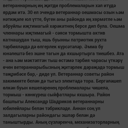
ветераннарның иң җитди проблемаларын хәл итүдә
ярдәм итә. 30 ел эчендә ветераннар оешмасы озын һәм
нәтиҗәле юл үтте, бүген аны районда иң хөрмәтле һәм
абруйлы иҗтимагый хәрәкәтнең берсе дип була. Оешма
членнары иҗтимагый - сәяси тормышта актив
катнашудан тыш, яшь буынны патриотик рухта
тәрбияләүдә дә өлгерлек күрсәтәләр. Әмма бу
юнәлештә без эшне тагын да яхшыртырга тиешбез. Ата
- ана һәм мәктәптән тыш өстәмә тәрбия чарасы үткәрү
өчен ветераннарыбызның җитәрлек дәрәҗәдә тормыш
тәҗрибәсе бар,- диде ул. Ветераннар советы район
хакимияте белән дә тыгыз элемтәдә тора. Бергәләшеп
өлкән буын кешеләренең проблемалары чишелә,
тормыш - көнкүреш сыйфатлары яхшыра. Район
башлыгы Александр Шадриков ветераннарны
юбилейлары белән тәбрикләде. Аннан соң ул
залдагыларны райондагы эшләр белән дә
таныштырды. Аның сүзләренчә, механизаторларның