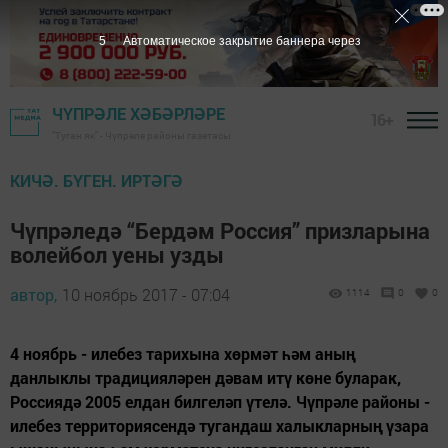
4
Автоматическое закрытие баннера через
ЧҮПРӘЛЕ ХӘБӘРЛӘРЕ
16+
"Туган як" - Чүпрәле районы газетасы
КИЧӘ. БҮГЕН. ИРТӘГӘ
Чүпрәледә “Бердәм Россия” призларына
волейбол уены узды
автор,
10 ноябрь 2017 - 07:04
1114
0
0
4 ноябрь - илебез тарихына хөрмәт һәм аның
данлыклы традицияләрен дәвам итү көне буларак,
Россиядә 2005 елдан билгеләп үтелә. Чүпрәле районы -
илебез территориясендә тугандаш халыкларның үзара