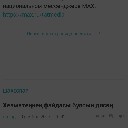
национальном мессенджере MАХ:
https://max.ru/tatmedia
Перейти на страницу новости
ШӘХЕСЛӘР
Хезмәтеңнең файдасы булсын дисәң...
автор,
10 ноябрь 2017 - 06:42
989
0
0