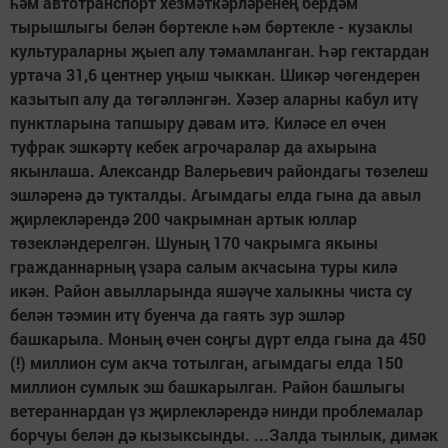
һәм автотранспорт хезмәткәрләренең бердәм
тырышлыгы белән бөртекле һәм бөртекле - кузаклы
культураларны җыеп алу тәмамланган. Һәр гектардан
уртача 31,6 центнер уңыш чыккан. Шикәр чөгендерен
казытып алу да төгәлләнгән. Хәзер аларны кабул итү
пунктларына тапшыру дәвам итә. Киләсе ел өчен
туфрак эшкәртү кебек агрочаралар да ахырына
якынлаша. Александр Валерьевич райондагы төзелеш
эшләренә дә тукталды. Агымдагы елда гына да авыл
җирлекләрендә 200 чакрымнан артык юллар
төзекләндерелгән. Шуның 170 чакрымга якыны
гражданнарның үзара салым акчасына туры килә
икән. Район авылларында яшәүче халыкны чиста су
белән тәэмин итү буенча да гаять зур эшләр
башкарыла. Моның өчен соңгы дүрт елда гына да 450
(!) миллион сум акча тотылган, агымдагы елда 150
миллион сумлык эш башкарылган. Район башлыгы
ветераннардан үз җирлекләрендә нинди проблемалар
борчуы белән дә кызыксынды. ...Залда тынлык, димәк