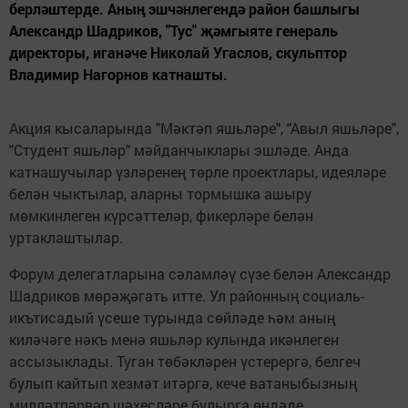
берләштерде. Аның эшчәнлегендә район башлыгы
Александр Шадриков, "Тус" җәмгыяте генераль
директоры, иганәче Николай Угаслов, скульптор
Владимир Нагорнов катнашты.
Акция кысаларында "Мәктәп яшьләре", "Авыл яшьләре",
"Студент яшьләр" мәйданчыклары эшләде. Анда
катнашучылар үзләренең төрле проектлары, идеяләре
белән чыктылар, аларны тормышка ашыру
мөмкинлеген күрсәттеләр, фикерләре белән
уртаклаштылар.
Форум делегатларына сәламләү сүзе белән Александр
Шадриков мөрәҗәгать итте. Ул районның социаль-
икътисадый үсеше турында сөйләде һәм аның
киләчәге нәкъ менә яшьләр кулында икәнлеген
ассызыклады. Туган төбәкләрен үстерергә, белгеч
булып кайтып хезмәт итәргә, кече ватаныбызның
милләтпәрвәр шәхесләре булырга өндәде.