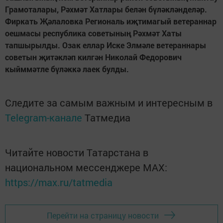
Грамоталары, Рәхмәт Хатлары белән бүләкләнделәр.
Фиркать Җәлаловка Региональ иҗтимагый ветераннар
оешмасы республика советының Рәхмәт Хаты
тапшырылды. Озак еллар Иске Элмәле ветераннары
советын җитәкләп килгән Николай Федорович
кыйммәтле бүләккә лаек булды.
Следите за самым важным и интересным в
Telegram-канале
Татмедиа
Читайте новости Татарстана в
национальном мессенджере MАХ:
https://max.ru/tatmedia
Перейти на страницу новости