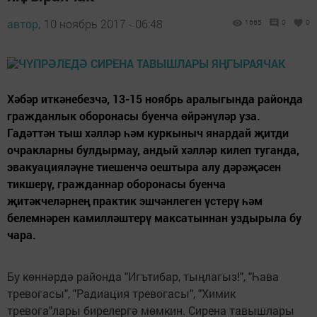
автор,
10 ноябрь 2017 - 06:48
1665
0
0
Хәбәр иткәнебезчә, 13-15 ноябрь аралыгында районда
гражданлык оборонасы буенча өйрәнүләр уза.
Гадәттән тыш хәлләр һәм куркыныч янардай җитди
очракларны булдырмау, андый хәлләр килеп туганда,
эвакуацияләүне тиешенчә оештыра алу дәрәҗәсен
тикшерү, гражданнар оборонасы буенча
җитәкчеләрнең практик эшчәнлеген үстерү һәм
белемнәрен камилләштерү максатыннан уздырыла бу
чара.
Бу көннәрдә районда "Игътибар, тыңлагыз!", "Һава
тревогасы", "Радиация тревогасы", "Химик
тревога"лары бирелергә мөмкин. Сирена тавышлары