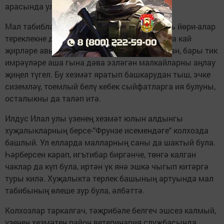
арасында ул.
Мал табиблары турында, бер күркәм мәкаль йөри-алар
тереклекне дәвалаучылар, диләр. Чыннан да кай
җирләре авыртканлыгын әйтеп бирә алмаган, бары тик
имрәүләре аша гына дәва эзләгән малкайларны аңлау
җиңел түгел. Бу хезмәт яратып башкарудан тыш, эчке
сиземләү, тоемлый белү кебек сыйфатларга ия булуны,
осталыкны да таләп итә.
Илдус Илал улы үзенең хезмәт юлын алдынгы
хуҗалыкларның берсе-"Фрунзе исемендәге" колхозда
башлый. Ул елларда малларның саны да шактый була.
Һәрберсен карап, игътибар биргәнче, төнгә калган
чаклар да күп була, иртән үк янә эшкә чыгып китәргә
туры килә. Хуҗалыкта терлек башының артуында мал
табибының өлеше зур була, әлбәттә.
Колхозлар таркалгач, тәҗрибәле белгеч эшсез калмый,
үзенең хезмәтен район ветеринария службасында