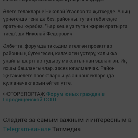
Әлеге теләкләрне Николай Угаслов та җиткерде. Аның
үрнәгендә генә дә без, районны, туган төбәгеңне
яратуны күрәбез. "Һәр кеше үз туган җирен яратырга
тиеш", ди Николай Федорович.
Әлбәттә, форумда тәкъдим ителгән проектлар
районның бүгенгесен, киләчәген үстерү, халыкка
уңайлы шартлар тудыру максатыннан эшләнгән. Иң
яхшы башлангычлар, эзсез югалмаячак. Район
җитәкчелеге проектларны үз эшчәнлекләрендә
кулланачакларын әйтеп үтте.
ФОТОРЕПОРТАЖ
Форум юных граждан в
Городищенской СОШ
Следите за самым важным и интересным в
Telegram-канале
Татмедиа