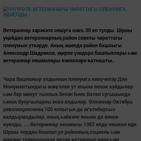
Ветераннар хәрәкәте оешуга нәкъ 30 ел тулды. Шушы
уңайдан ветераннарның район советы чираттагы
пленумын үткәрде. Аның эшендә район башлыгы
Александр Шадриков, җирле үзидарә башлыклары һәм
ветераннар оешмалары вәкилләре катнашты.
Чара башланыр алдыннан пленумга килүчеләр Дан
Монументындагы мәңгелек ут янына венок куйдылар
һәм бер минут тынлык белән Бөек Ватан сугышында
һәлак булучыларны искә алдылар. Өлкәннәр Октябрь
революциясенең 100 еллыгын да игътибарсыз
калдырмадылар, аның һәйкәле янына да венок
куелды. ...-Ветераннар оешмасы 1987 елда оешкан иде.
Шушы чордан башлап ул районның социаль һәм
мәдәни тормышында актив катнашып килә һәм