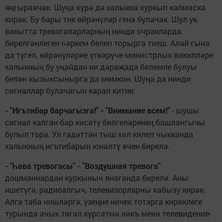
яңгыраячак. Шуңа күрә дә халыкка куркып калмаска
кирәк. Бу бары тик өйрәнүләр генә булачак. Шул ук
вакытта тревогаларларның нинди очракларда
бирелгәнлеген һәркем белеп торырга тиеш. Алай гына
да түгел, өйрәнүләрне үткәрүче министрлык вәкилләре
халыкның бу уңайдан ни дәрәҗәдә белемле булуы
белән кызыксынырга да мөмкин. Шуңа да нинди
сигналлар булачагын карап китик:
- "Игътибар
барчагызга
!" - "Внимание
всем
!"
- шушы
сигнал калган бар кисәтү билгеләренең башлангычы
булып тора. Ул гадәттән тыш хәл килеп чыкканда
халыкның игътибарын юнәлтү өчен бирелә.
- "Һава тревогасы" - "Воздушная тревога"
дошманнардан куркыныч янаганда бирелә. Аны
ишетүгә, радиоалгыч, телевизорларны кабызу кирәк.
Алга таба нишләргә, үзеңне ничек тотарга кирәклеге
турында ачык төгәл күрсәтмә нәкъ менә телевидение-