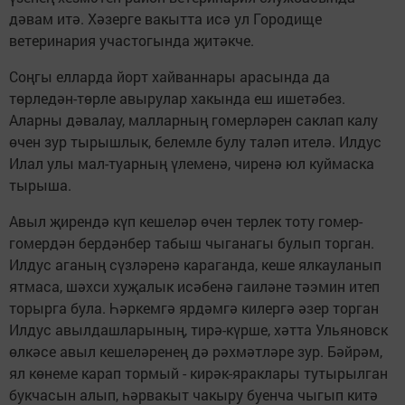
дәвам итә. Хәзерге вакытта исә ул Городище
ветеринария участогында җитәкче.
Соңгы елларда йорт хайваннары арасында да
төрледән-төрле авырулар хакында еш ишетәбез.
Аларны дәвалау, малларның гомерләрен саклап калу
өчен зур тырышлык, белемле булу таләп ителә. Илдус
Илал улы мал-туарның үлеменә, чиренә юл куймаска
тырыша.
Авыл җирендә күп кешеләр өчен терлек тоту гомер-
гомердән бердәнбер табыш чыганагы булып торган.
Илдус аганың сүзләренә караганда, кеше ялкауланып
ятмаса, шәхси хуҗалык исәбенә гаиләне тәэмин итеп
торырга була. Һәркемгә ярдәмгә килергә әзер торган
Илдус авылдашларының, тирә-күрше, хәтта Ульяновск
өлкәсе авыл кешеләренең дә рәхмәтләре зур. Бәйрәм,
ял көнеме карап тормый - кирәк-яраклары тутырылган
букчасын алып, һәрвакыт чакыру буенча чыгып китә