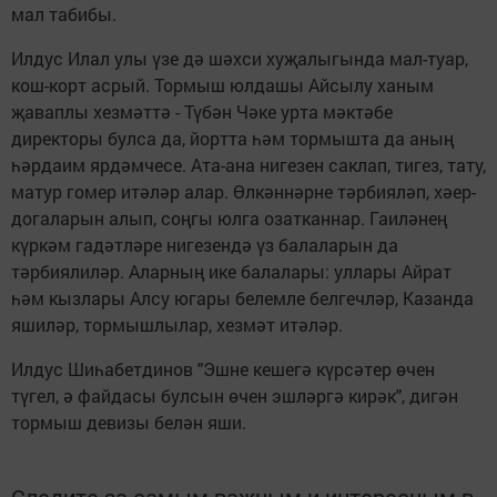
мал табибы.
Илдус Илал улы үзе дә шәхси хуҗалыгында мал-туар,
кош-корт асрый. Тормыш юлдашы Айсылу ханым
җаваплы хезмәттә - Түбән Чәке урта мәктәбе
директоры булса да, йортта һәм тормышта да аның
һәрдаим ярдәмчесе. Ата-ана нигезен саклап, тигез, тату,
матур гомер итәләр алар. Өлкәннәрне тәрбияләп, хәер-
догаларын алып, соңгы юлга озатканнар. Гаиләнең
күркәм гадәтләре нигезендә үз балаларын да
тәрбиялиләр. Аларның ике балалары: уллары Айрат
һәм кызлары Алсу югары белемле белгечләр, Казанда
яшиләр, тормышлылар, хезмәт итәләр.
Илдус Шиһабетдинов "Эшне кешегә күрсәтер өчен
түгел, ә файдасы булсын өчен эшләргә кирәк", дигән
тормыш девизы белән яши.