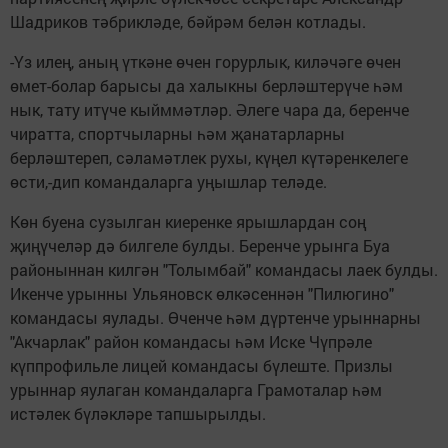
Шадриков тәбрикләде, бәйрәм белән котлады.
-Үз илең, аның үткәне өчен горурлык, киләчәге өчен
өмет-болар барысы да халыкны берләштерүче һәм
нык, тату итүче кыйммәтләр. Әлеге чара да, беренче
чиратта, спортчыларны һәм җанатарларны
берләштереп, сәламәтлек рухы, күңел күтәренкелеге
өсти,-дип командаларга уңышлар теләде.
Көн буена сузылган киеренке ярышлардан соң
җиңүчеләр дә билгеле булды. Беренче урынга Буа
районыннан килгән "Толымбай" командасы лаек булды.
Икенче урынны Ульяновск өлкәсеннән "Пилюгино"
командасы яулады. Өченче һәм дүртенче урыннарны
"Акчарлак" район командасы һәм Иске Чүпрәле
күппрофильле лицей командасы бүлеште. Призлы
урыннар яулаган командаларга Грамоталар һәм
истәлек бүләкләре тапшырылды.