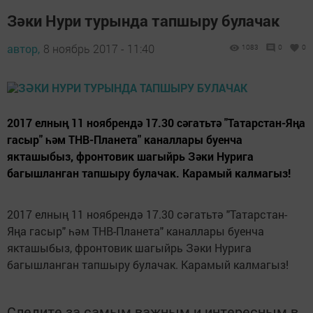
Зәки Нури турында тапшыру булачак
автор,
8 ноябрь 2017 - 11:40
1083
0
0
2017 елның 11 ноябрендә 17.30 сәгатьтә "Татарстан-Яңа
гасыр" һәм ТНВ-Планета" каналлары буенча
якташыбыз, фронтовик шагыйрь Зәки Нурига
багышланган тапшыру булачак. Карамый калмагыз!
2017 елның 11 ноябрендә 17.30 сәгатьтә "Татарстан-
Яңа гасыр" һәм ТНВ-Планета" каналлары буенча
якташыбыз, фронтовик шагыйрь Зәки Нурига
багышланган тапшыру булачак. Карамый калмагыз!
Следите за самым важным и интересным в