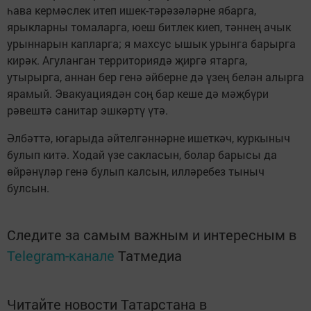
һава кермәслек итеп ишек-тәрәзәләрне ябарга,
ярыкларны томаларга, юеш битлек киеп, тәннең ачык
урыннарын капларга; я махсус ышык урынга барырга
кирәк. Агуланган территориядә җиргә ятарга,
утырырга, аннан бер генә әйберне дә үзең белән алырга
ярамый. Эвакуациядән соң бар кеше дә мәҗбүри
рәвештә санитар эшкәртү үтә.
Әлбәттә, югарыда әйтелгәннәрне ишеткәч, куркыныч
булып китә. Ходай үзе сакласын, болар барысы да
өйрәнүләр генә булып калсын, илләребез тыныч
булсын.
Следите за самым важным и интересным в
Telegram-канале
Татмедиа
Читайте новости Татарстана в