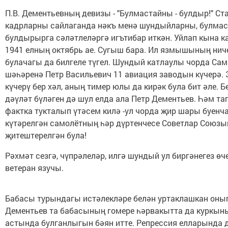
П.В. Дементьевның девизы - "Булмастайны - булдыр!" Ст
кадрларны сайлаганда нәкъ менә шундыйларны, булма
булдырырга сәләтлеләргә игътибар иткән. Уйлап кына к
1941 елның октябрь ае. Сугыш бара. Ил язмышының нич
булачагы да билгеле түгел. Шундый катлаулы чорда Са
шәһәренә Петр Васильевич 11 авиация заводын күчерә.
күчерү бер хәл, аның тимер юлы да кирәк була бит әле. Б
дәүләт бүләген дә шул елда ала Петр Дементьев. Һәм та
фактка тукталып үтәсем килә -ул чорда җир шары буенча
күтәрелгән самолётның һәр дүртенчесе Советлар Союз
җитештерелгән була!
Рәхмәт сезгә, чүпрәлеләр, илгә шундый ул биргәнегез өче
ветеран язучы.
Бабасы турындагы истәлекләре белән уртаклашкан оны
Дементьев та бабасының гомере һәрвакытта да куркын
астында булганлыгын бәян итте. Репрессия елларында д