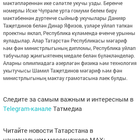
мәктәпләреннән ике сәләтле укучы узды. Беренче
номерлы Иске Чүпрәле урта гомуми белем бирү
мәктәбеннән дүртенче сыйныф укучылары Данияр
Таҗетдинов белән Динар Яфизов, үзләре уйлап тапкан
проектны яклап, Республика күләмендә өченче урынны
яуладылар. Алар Татарстан Республикасы мәгариф
һәм фән министрлыгының дипломы, Республика уйлап
табучылар җәмгыятенең медале белән бүләкләнделәр.
Аларны олимпиадага әзерләгән физика һәм технология
укытучысы Шамил Таҗетдинов мәгариф һәм фән
министрлыгының мактау грамотасына лаек булды.
Следите за самым важным и интересным в
Telegram-канале
Татмедиа
Читайте новости Татарстана в
национальном мессенджере MАХ: