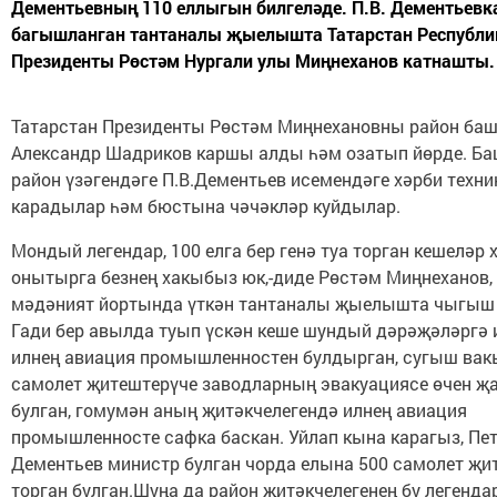
Дементьевның 110 еллыгын билгеләде. П.В. Дементьевк
багышланган тантаналы җыелышта Татарстан Республ
Президенты Рөстәм Нургали улы Миңнеханов катнашты.
Татарстан Президенты Рөстәм Миңнехановны район ба
Александр Шадриков каршы алды һәм озатып йөрде. Ба
район үзәгендәге П.В.Дементьев исемендәге хәрби техни
карадылар һәм бюстына чәчәкләр куйдылар.
Мондый легендар, 100 елга бер генә туа торган кешеләр
онытырга безнең хакыбыз юк,-диде Рөстәм Миңнеханов,
мәдәният йортында үткән тантаналы җыелышта чыгыш 
Гади бер авылда туып үскән кеше шундый дәрәҗәләргә 
илнең авиация промышленностен булдырган, сугыш ва
самолет җитештерүче заводларның эвакуациясе өчен җ
булган, гомумән аның җитәкчелегендә илнең авиация
промышленносте сафка баскан. Уйлап кына карагыз, Пе
Дементьев министр булган чорда елына 500 самолет җи
торган булган.Шуңа да район җитәкчелегенең бу легенда