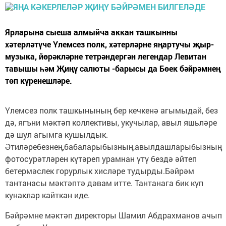
Ярларына сыеша алмыйча аккан ташкынны
хәтерләтүче Үлемсез полк, хәтерләрне яңартучы җыр-
музыка, йөрәкләрне тетрәндергән легендар Левитан
тавышы һәм Җиңү салюты -барысы да Бөек бәйрәмнең
төп күренешләре.
Үлемсез полк ташкынының бер кечкенә агымыдай, без
дә, ягъни мәктәп коллективы, укучылар, авыл яшьләре
дә шул агымга кушылдык.
Әтиләребезнең,бабаларыбызның,авылдашларыбызның
фотосурәтләрен күтәреп урамнан үтү бездә әйтеп
бетермәслек горурлык хисләре тудырды.Бәйрәм
тантанасы мәктәптә дәвам итте. Тантанага бик күп
кунаклар кайткан иде.
Бәйрәмне мәктәп директоры Шамил Абдрахманов ачып