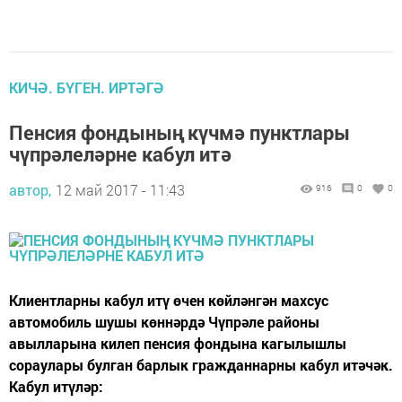
КИЧӘ. БҮГЕН. ИРТӘГӘ
Пенсия фондының күчмә пунктлары
чүпрәлеләрне кабул итә
автор,
12 май 2017 - 11:43
916
0
0
Клиентларны кабул итү өчен көйләнгән махсус
автомобиль шушы көннәрдә Чүпрәле районы
авылларына килеп пенсия фондына кагылышлы
сораулары булган барлык гражданнарны кабул итәчәк.
Кабул итүләр: