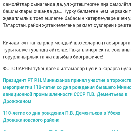
самолётлар сынаганда да, ул җитештергән яңа самолёт
башлыклары очканда да... Курку белмәгән һәм һәрвакыт
җаваплылык тоеп эшләгән бабасын хәтерләүләре өчен у
Татарстан, район җитәкчелегенә рәхмәт сүзләрен иреште
Кичәдә күп тапкырлар мондый шәхесләрнең гасырларга 
туры килүе турында әйтелде. Гаҗәпләнерлек тә, сокланы
горурланырлык та якташыбыз биографиясе!
ФОТОЛАРНЫ түбәндәге сылтамалар буенча карарга була
Президент РТ Р.Н.Минниханов принял участие в торжест
мероприятии 110-летия со дня рождения бывшего Мини
авиационной промышленности СССР П.В. Дементьева в
Дрожжаном
110-летие со дня рождения П.В. Дементьева в Убеях
Дрожжановского района