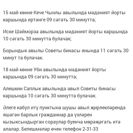
15 май көнне Кече Чынлы авылында мәдәният йорты
каршында иртәнге 09 сәгать 30 минутта;
Иске Шәйморза авылында мәдәният йорты каршында
10 сәгать 30 минутта булачак;
Борындык авылы Советы бинасы янында 11 сәгать 30
минут та булачак.
18 май көнне Уби авылында мәдәният йорты
каршында 09 сәгать 30 минутта;
Алешкин Саплык авылында авыл Советы бинасы
каршында 10 сәгать 30 минутта булачак.
Әлеге кабул итү пунктына шушы авыл җирлекләрендә
яшәгән барлык гражданнар да үзләрен
кызыксындырган сораулар буенча мөрәҗәгать итә
алалар. Белешмәләр өчен телефон 2-31-33