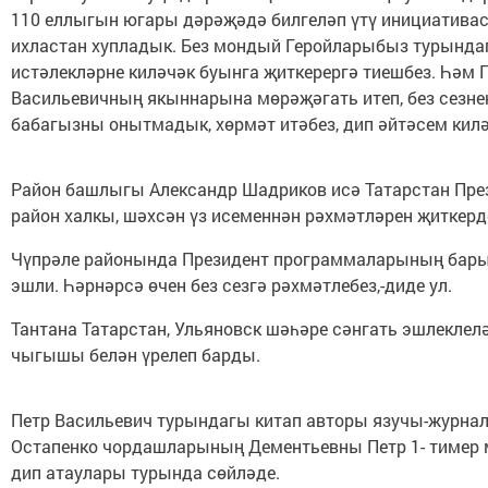
110 еллыгын югары дәрәҗәдә билгеләп үтү инициатива
ихластан хупладык. Без мондый Геройларыбыз турында
истәлекләрне киләчәк буынга җиткерергә тиешбез. Һәм 
Васильевичның якыннарына мөрәҗәгать итеп, без сезне
бабагызны онытмадык, хөрмәт итәбез, дип әйтәсем килә
Район башлыгы Александр Шадриков исә Татарстан Пр
район халкы, шәхсән үз исеменнән рәхмәтләрен җиткерд
Чүпрәле районында Президент программаларының бар
эшли. Һәрнәрсә өчен без сезгә рәхмәтлебез,-диде ул.
Тантана Татарстан, Ульяновск шәһәре сәнгать эшлеклел
чыгышы белән үрелеп барды.
Петр Васильевич турындагы китап авторы язучы-журна
Остапенко чордашларының Дементьевны Петр 1- тимер 
дип атаулары турында сөйләде.