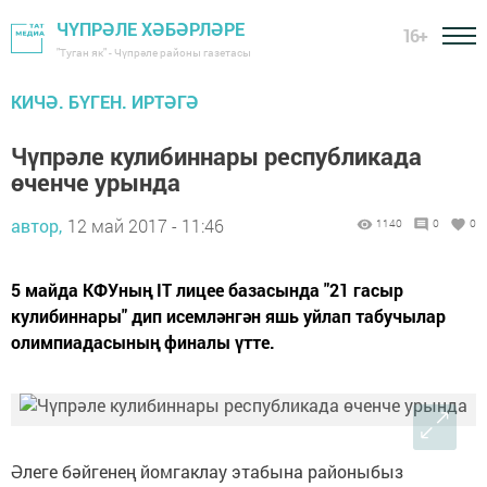
ЧҮПРӘЛЕ ХӘБӘРЛӘРЕ
16+
"Туган як" - Чүпрәле районы газетасы
КИЧӘ. БҮГЕН. ИРТӘГӘ
Чүпрәле кулибиннары республикада
өченче урында
автор,
12 май 2017 - 11:46
1140
0
0
5 майда КФУның IT лицее базасында "21 гасыр
кулибиннары" дип исемләнгән яшь уйлап табучылар
олимпиадасының финалы үтте.
Әлеге бәйгенең йомгаклау этабына районыбыз