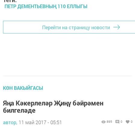
ПЕТР ДЕМЕНТЬЕВНЫҢ 110 ЕЛЛЫГЫ
Перейти на страницу новости
КӨН ВАКЫЙГАСЫ
Яңа Кәкерлеләр Җиңү бәйрәмен
билгеләде
автор,
11 май 2017 - 05:51
895
0
0