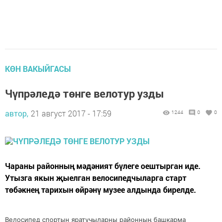
КӨН ВАКЫЙГАСЫ
Чүпрәледә төнге велотур узды
автор,
21 август 2017 - 17:59
1244
0
0
Чараны районның мәдәният бүлеге оештырган иде.
Утызга якын җыелган велосипедчыларга старт
төбәкнең тарихын өйрәнү музее алдында бирелде.
Велосипед спортын яратучыларны районның башкарма