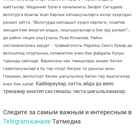
кайттылар. Мәдәният бүлеге начальнигы Зөлфәт Сәгъдиев
велотурга йомгак ясап барлык катнашучыларга ихлас күңелдән
рәхмәт әйтте. "Велотурда катнашып күңел көрлеге, позитив
эмоция һәм энергия алдык, оештыручыларга бик зур рәхмәт",-
ди район лицее укытучысы Роза Исхакова. Район
хастаханәсенең хирург - травматологы Раджеш Сингх Кумар да
велосипед спортының сәламәтлек өчен бик файдалы булуы
турында сөйләде. Варикозлы кан тамырлары киңәю белән
газапланучыларга бу төр спорт бигрәк тә урынлы икән.
Гомумән, велоспорт белән шөгыльләнү бөтен төр яшьтәгеләр
Кайберәүләр, хәтта, өйдә дә вело
өчен бик кулай.
тренажер юнәтеп системалы төстә шөгыльләнәләр.
Следите за самым важным и интересным в
Telegram-канале
Татмедиа