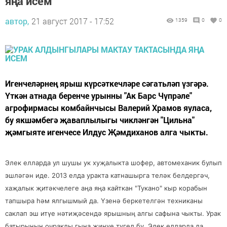
яңа исем
автор,
21 август 2017 - 17:52
1359
0
0
Игенчеләрнең ярыш күрсәткечләре сәгатьләп үзгәрә.
Үткән атнада беренче урынны "Ак Барс Чүпрәле"
агрофирмасы комбайнчысы Валерий Храмов яуласа,
бу якшәмбегә җаваплылыгы чикләнгән "Цильна"
җәмгыяте игенчесе Илдус Җәмдиханов алга чыкты.
Элек елларда ул шушы ук хуҗалыкта шофер, автомеханик булып
эшләгән иде. 2013 елда уракта катнашырга теләк белдергәч,
хаҗалык җитәкчелеге аңа яңа кайткан "Тукано" кыр корабын
тапшыра һәм ялгышмый да. Үзенә беркетелгән техниканы
саклап эш итүе нәтиҗәсендә ярышның алгы сафына чыкты. Урак
батырының очраклы гына җиңүе түгел бу. Элек елларда да