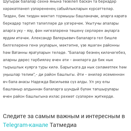
Шугырак балалар сәхнә янына төзелеп баскач та беркадәр
хәрәкәтләнеп үзләрененең сабыйлыкларын күрсәттеләр.
Тиздән, бик тиздән мәктәп тормышы башланачак, аларга карата
беркадәр тәртип таләпләре дә үзгәрәчәк. Укытучы апалары
аларга уку - язу, фән нигезләренә төшенү серләрен аңларга
ярдәм итәчәк. Александр Валерьевич балаларга гел бишле
билгеләренә генә укуларын, мәктәпне, үзе яшәгән районны
һәм Ватанны яратуларын теләде. "Балалар безнең киләчәгебез,
аларны дөрес тәрбияләү өчен әти - әниләргә дә бик нык
тырышлык куярга туры килә. Барыгызга да нык сәламәтлек һәм
уңышлар телим",- ди район башлыгы. Әти - әниләр исеменнән
өч бала анасы Надежда Васильева сүз алды. Ул уку елы
башланыр алдыннан балаларга шундый бүләк тапшырулары
өчен район башлыгына ихлас рәхмәт сүзләрен җиткерде.
Следите за самым важным и интересным в
Telegram-канале
Татмедиа