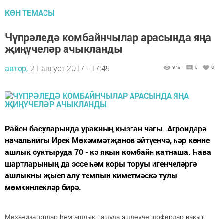
КӨН ТЕМАСЫ
Чүпрәледә комбайнчылар арасында яңа
җиңүчеләр ачыкланды
автор,
21 август 2017 - 17:49
979
0
0
Район басуларында уракның кызган чагы. Агроидарә
начальнигы Ирек Мөхәммәтҗанов әйтүенчә, һәр көнне
ашлык суктыруда 70 - кә якын комбайн катнаша. Һава
шартларының да эссе һәм коры торуы игенчеләргә
ашлыкны җыеп алу темпын киметмәскә тулы
мөмкинлекләр бирә.
Механизаторлар һәм ашлык ташуда эшләүче шоферлар вакыт