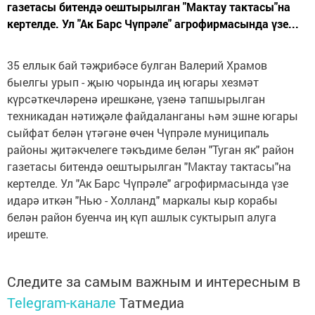
газетасы битендә оештырылган "Мактау тактасы"на
кертелде. Ул "Ак Барс Чүпрәле" агрофирмасында үзе...
35 еллык бай тәҗрибәсе булган Валерий Храмов
быелгы урып - җыю чорында иң югары хезмәт
күрсәткечләренә ирешкәне, үзенә тапшырылган
техникадан нәтиҗәле файдаланганы һәм эшне югары
сыйфат белән үтәгәне өчен Чүпрәле муниципаль
районы җитәкчелеге тәкъдиме белән "Туган як" район
газетасы битендә оештырылган "Мактау тактасы"на
кертелде. Ул "Ак Барс Чүпрәле" агрофирмасында үзе
идарә иткән "Нью - Холланд" маркалы кыр корабы
белән район буенча иң күп ашлык суктырып алуга
иреште.
Следите за самым важным и интересным в
Telegram-канале
Татмедиа