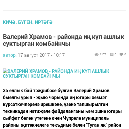
КИЧӘ. БҮГЕН. ИРТӘГӘ
Валерий Храмов - районда иң күп ашлык
суктырган комбайнчы
автор,
17 август 2017 - 10:17
1173
0
0
35 еллык бай тәҗрибәсе булган Валерий Храмов
быелгы урып - җыю чорында иң югары хезмәт
күрсәткечләренә ирешкәне, үзенә тапшырылган
техникадан нәтиҗәле файдаланганы һәм эшне югары
сыйфат белән үтәгәне өчен Чүпрәле муниципаль
районы җитәкчелеге тәкъдиме белән "Туган як" район