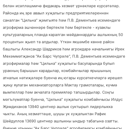
белән исәпләшмичә фидакарь хезмәт үрнәкләре күрсәтәләр.
Районда иң эре аваыл хуҗалыгы предприятиеләреннән
саналган "Цильна" җәмгыяте һәм П.В. Дементьев исемендәге
агрофирма эшчәннәре бөртекле һәм бөртекле - кузаклы
культураларның планда каралган мәйданнардагы ашлыкның 50
процентын җыеп та алдылар. Үткән якшәмбе көнне район
башлыгы Александр Шадриков һәм агроидарә начальнигы Ирек
Мөхәммәтҗанов "Ак Барс Чүпрәле", П.В. Дементьев исемендәге
агрофирмалар һәм "Цильна" хуҗалыгы басуларында булып
уракның барышын карадылар, комбайнчылар ярышының
атналык нәтиҗәләре буенча иң югары күрсәткечләргә ирешеп
җиңү яулаган механизаторларга Мактау грамоталары, күчмә
вымпеллар һәм акчалата премияләр тапшырдылар. Соңгы
мәгълүматлар буенча, "Цильна" хуҗалыгы комбайнчысы Илдус
Җәмдиханов 13940 центнер ашлык суктырып лидерлыкка
чыкты. Аның хезмәттәше, шушы ук хуҗалыктан Рафик
Шәйдуллов 13690 центнер ашлыкны ындыр табагына озатты.
Өченче урынны "Ак Барс Чүпрәле" агрофирмасы комбайнчысы