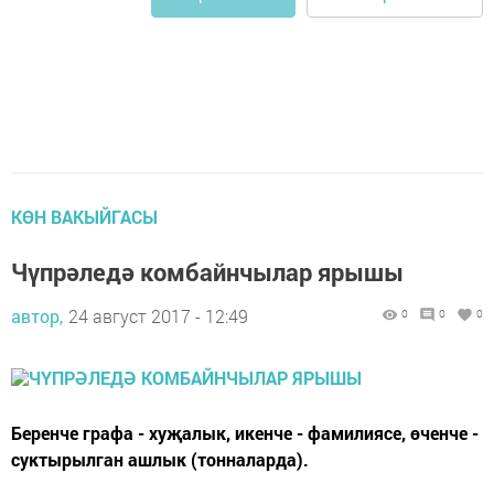
КӨН ВАКЫЙГАСЫ
Чүпрәледә комбайнчылар ярышы
автор,
24 август 2017 - 12:49
0
0
0
Беренче графа - хуҗалык, икенче - фамилиясе, өченче -
суктырылган ашлык (тонналарда).