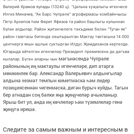
Валерий Храмов яулады (13240 ц). "Цильна хуҗалыгы игенчесе
Илгиз Миначев, "Ак Барс Чүпрәле" агрофирмасы комбайнчысы
Петр Архипов һәм Фәрит Яфизов та район башлыгы кулыннан
бүләк алдылар. Район җитәкчелеге тәкъдиме белән "Туган як"
район газетасы битендә оештырылган Мактау тактасына 14 000
центнерга якын ашлык суктырган Илдус Җәмдиханов кертелде.
Югарыда әйтелгән игенчеләр Президент премиясенә дә дәгъва
мәгънәсендә Чүпрәле
кылалар. Бүген аларны чын
районының иң мактаулы игенчеләре, дип атарга
мөмкинлек бар. Александр Валерьевич алдынгылар
алдына хезмәт темпын киметмәскә һәм лидер
позициясеннән чигенмәскә, дигән бурыч куйды. Тагын
бер атнадан соң бәлки яңа җиңүчеләр ачыкланыр.
Ярыш бит ул, анда иң көчлеләр һәм түземлеләр генә
җиңүгә ирешә.
Следите за самым важным и интересным в