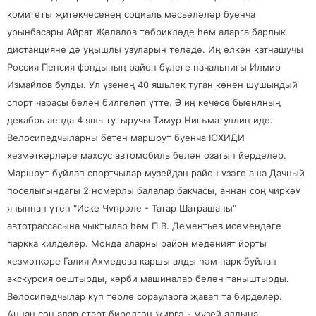
комитеты җитәкчесенең социаль мәсьәләләр буенча
урынбасары Айрат Җәлалов тәбрикләде һәм аларга барлык
дистанцияне дә уңышлы узуларын теләде. Иң өлкән катнашучы
Россия Пенсия фондының район бүлеге начальнигы Илмир
Измайлов булды. Ул үзенең 40 яшьлек туган көнен шушындый
спорт чарасы белән билгеләп үтте. Ә иң кечесе быенлның
декабрь аенда 4 яшь тутыручы Тимур Нигъматуллин иде.
Велосипедчыларны бөтен маршрут буенча ЮХИДИ
хезмәткәрләре махсус автомобиль белән озатып йөрделәр.
Маршрут буйлап спортчылар музейдан район үзәге аша Дачный
поселыгындагы 2 номерлы балалар бакчасы, аннан соң чиркәү
яныннан үтеп "Иске Чүпрәле - Татар Шатрашаны"
автотрассасына чыктылар һәм П.В. Дементьев исемендәге
паркка килделәр. Монда аларны район мәдәният йорты
хезмәткәре Галия Ахмедова каршы алды һәм парк буйлап
экскурсия оештырды, хәрби машиналар белән таныштырды.
Велосипедчылар күп төрле сорауларга җавап та бирделәр.
Аннан соң алар старт бирелгән җиргә - музей алдына