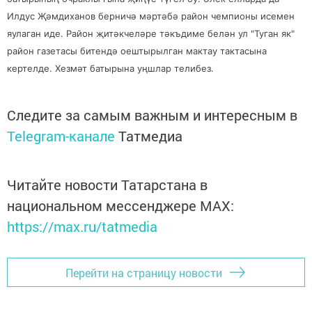
Илдус Җәмдиханов берничә мәртәбә район чемпионы исемен
яулаган иде. Район җитәкчеләре тәкъдиме белән ул "Туган як"
район газетасы битендә оештырылган мактау тактасына
кертелде. Хезмәт батырына уңшлар телибез.
Следите за самым важным и интересным в
Telegram-канале
Татмедиа
Читайте новости Татарстана в
национальном мессенджере MАХ:
https://max.ru/tatmedia
Перейти на страницу новости