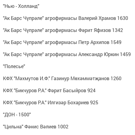
"Нью - Холланд"
"Ак Барс Чүпрәле" агрофирмасы Валерий Храмов 1630
"Ак Барс Чүпрәле" агрофирмасы Фәрит Яфизов 1342
"Ак Барс Чүпрәле" агрофирмасы Петр Архипов 1549
"Ак Барс Чүпрәле" агрофирмасы Александр Юркин 1459
"Полесье"
КФХ "Мәхмутов И.Ф." Газинур Мөхәммәтҗанов 1260
КФХ "Бикчуров Р.А." Фәрит Басыйров 924
КФХ "Бикчуров Р.А." Илгизәр Бохариев 925
"ДОН - 1500"
"Цильна" Фәнис Вәлиев 1002