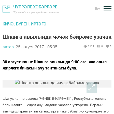
ЧҮПРӘЛЕ ХӘБӘРЛӘРЕ
16+
"Туган як" - Чүпрәле районы газетасы
КИЧӘ. БҮГЕН. ИРТӘГӘ
Шланга авылында чәчәк бәйрәме узачак
автор,
25 август 2017 - 05:05
1119
0
0
30 август көнне Шланга авылында 9:00 сәг. яңа авыл
җирлеге бинасын ачу тантанасы була.
Шул ук көнне авылда "ЧӘЧӘК БӘЙРӘМЕ!" , Республика көненә
багышланган: күңел ачу, мәдәни чаралар үткәрелә. Барлык
авылдашларны актив катнашырга чакырабыз! Җиңүчеләрне зур