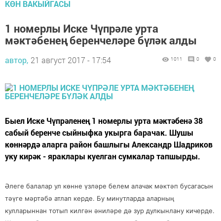
КӨН ВАКЫЙГАСЫ
1 номерлы Иске Чүпрәле урта
мәктәбенең беренчеләре бүләк алды
автор,
21 август 2017 - 17:54
1011
0
0
Быел Иске Чүпрәленең 1 номерлы урта мәктәбенә 38
сабый беренче сыйныфка укырга барачак. Шушы
көннәрдә аларга район башлыгы Александр Шадриков
уку кирәк - яраклары куелган сумкалар тапшырды.
Әлеге балалар ул көнне үзләре белем алачак мәктәп бусагасын
тәүге мәртәбә атлап керде. Бу минутларда аларның
кулларыннан тотып килгән әниләре дә зур дулкынлану кичерде.