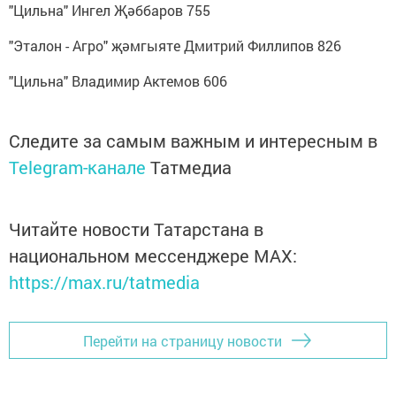
"Цильна" Ингел Җәббаров 755
"Эталон - Агро" җәмгыяте Дмитрий Филлипов 826
"Цильна" Владимир Актемов 606
Следите за самым важным и интересным в
Telegram-канале
Татмедиа
Читайте новости Татарстана в
национальном мессенджере MАХ:
https://max.ru/tatmedia
Перейти на страницу новости