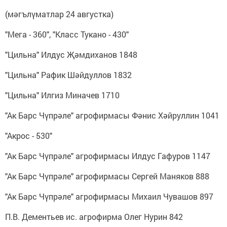
(мәгълүматлар 24 августка)
"Мега - 360", "Класс Тукано - 430"
"Цильна" Илдус Җәмдиханов 1848
"Цильна" Рафик Шәйдуллов 1832
"Цильна" Илгиз Миначев 1710
"Ак Барс Чүпрәле" агрофирмасы Фәнис Хәйруллин 1041
"Акрос - 530"
"Ак Барс Чүпрәле" агрофирмасы Илдус Гафуров 1147
"Ак Барс Чүпрәле" агрофирмасы Сергей Маняков 888
"Ак Барс Чүпрәле" агрофирмасы Михаил Чувашов 897
П.В. Дементьев ис. агрофирма Олег Нурин 842