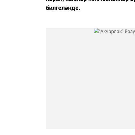
билгеләнде.