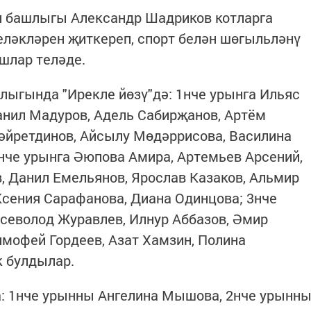
н башлыгы Александр Шадриков котларга
теләкләрен җиткереп, спорт белән шөгыльләнү
шлар теләде.
алыгында "Ирекле йөзү"дә: 1нче урынга Ильяс
анил Мадуров, Адель Сабирҗанов, Артём
Хәйретдинов, Айсылу Мөдәррисова, Василина
нче урынга Әюпова Амира, Артемьев Арсений,
в, Данил Емельянов, Ярослав Казаков, Альмир
сения Сарафанова, Диана Одинцова; 3нче
севолод Журавлев, Илнур Аббазов, Әмир
имофей Гордеев, Азат Хамзин, Полина
к булдылар.
ча: 1нче урынны Ангелина Мышова, 2нче урынн