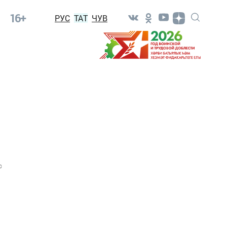
16+
РУС
ТАТ
ЧУВ
0