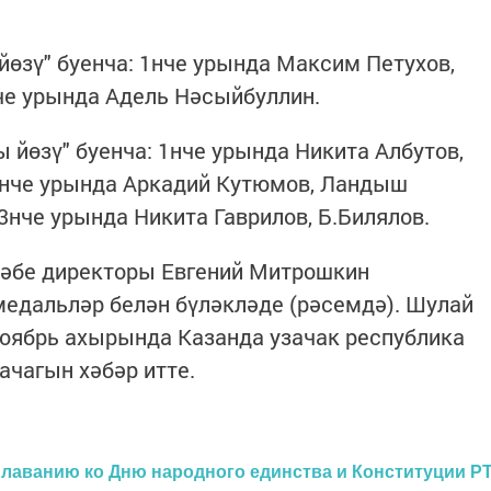
йөзү" буенча: 1нче урында Максим Петухов,
че урында Адель Нәсыйбуллин.
 йөзү" буенча: 1нче урында Никита Албутов,
 2нче урында Аркадий Кутюмов, Ландыш
3нче урында Никита Гаврилов, Б.Билялов.
әбе директоры Евгений Митрошкин
едальләр белән бүләкләде (рәсемдә). Шулай
 ноябрь ахырында Казанда узачак республика
ачагын хәбәр итте.
лаванию ко Дню народного единства и Конституции Р