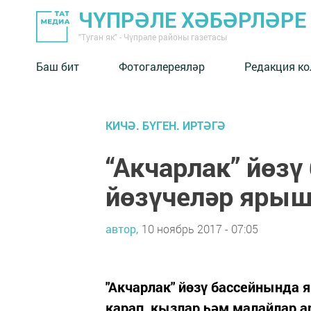
ЧҮПРӘЛЕ ХӘБӘРЛӘРЕ
"Туган як" - Чүпрәле районы газетасы
Баш бит
Фотогалереяләр
Редакция к
КИЧӘ. БҮГЕН. ИРТӘГӘ
“Акчарлак” йөз
йөзүчеләр яры
автор,
10 ноябрь 2017 - 07:05
"Акчарлак" йөзү бассейнында
карап, кызлар һәм малайлар а