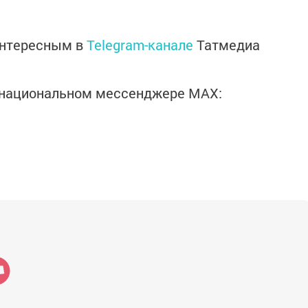
интересным в
Telegram-канале
Татмедиа
в национальном мессенджере MАХ: