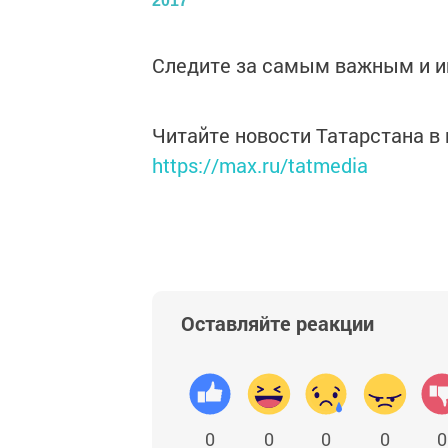
2017
Следите за самым важным и 
Читайте новости Татарстана 
https://max.ru/tatmedia
Оставляйте реакции
0
0
0
0
0