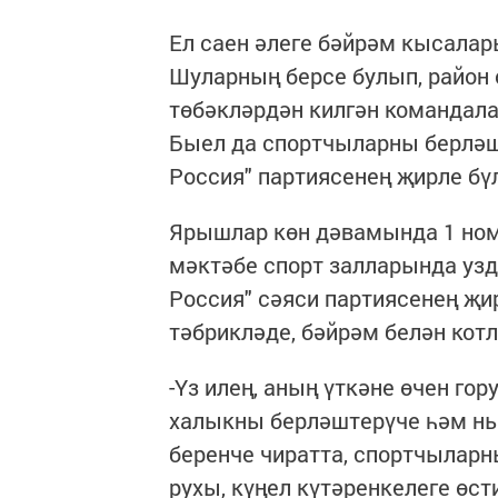
Ел саен әлеге бәйрәм кысалар
Шуларның берсе булып, район
төбәкләрдән килгән командала
Быел да спортчыларны берләш
Россия" партиясенең җирле бү
Ярышлар көн дәвамында 1 ном
мәктәбе спорт залларында уз
Россия" сәяси партиясенең җи
тәбрикләде, бәйрәм белән кот
-Үз илең, аның үткәне өчен го
халыкны берләштерүче һәм нык
беренче чиратта, спортчылар
рухы, күңел күтәренкелеге өст