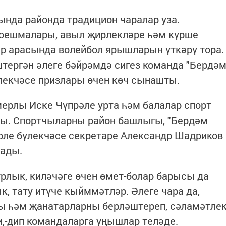
ында районда традицион чаралар уза.
 оешмалары, авыл җирлекләре һәм күрше
р арасында волейбол ярышларын үткәрү тора.
тергән әлеге бәйрәмдә сигез команда "Бердә
лекчәсе призлары өчен көч сынашты.
ерлы Иске Чүпрәле урта һәм балалар спорт
ды. Спортчыларны район башлыгы, "Бердәм
рле бүлекчәсе секретаре Александр Шадриков
лады.
рурлык, киләчәге өчен өмет-болар барысы да
, тату итүче кыйммәтләр. Әлеге чара да,
ны һәм җанатарларны берләштереп, сәламәтле
и,-дип командаларга уңышлар теләде.