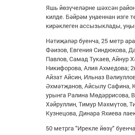
Яшь йөзүчеләрне шәхсән райо
килде. Бәйрәм уңаеннан изге 
кирәклеген ассызыклады, уңы
Нәтиҗәләр буенча, 25 метр ар
Фәизов, Евгения Синдюкова, Д
Павлов, Самад Тукаев, Айнур 
Никифорова, Алия Ахмедова; 2
Айзат Айсин, Ильназ Вәлиулло
Әхмәтҗанов, Айсылу Сафина, К
урынга Ралина Мөдәррисова, В
Хәйруллин, Тимур Мәхмүтов, Т
Кузнецова, Динара Яхиева лае
50 метрга "Ирекле йөзү" буен