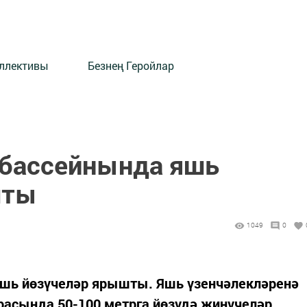
оллективы
Безнең Геройлар
ү бассейнында яшь
шты
1049
0
 яшь йөзүчеләр ярышты. Яшь үзенчәлекләренә
расында 50-100 метрга йөзүдә җиңүчеләр