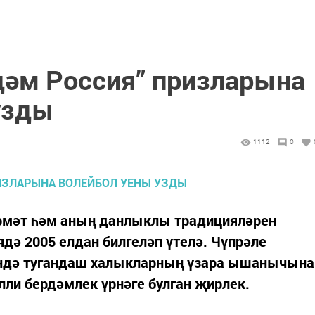
дәм Россия” призларына
узды
1112
0
хөрмәт һәм аның данлыклы традицияләрен
ядә 2005 елдан билгеләп үтелә. Чүпрәле
ендә тугандаш халыкларның үзара ышанычына
лли бердәмлек үрнәге булган җирлек.