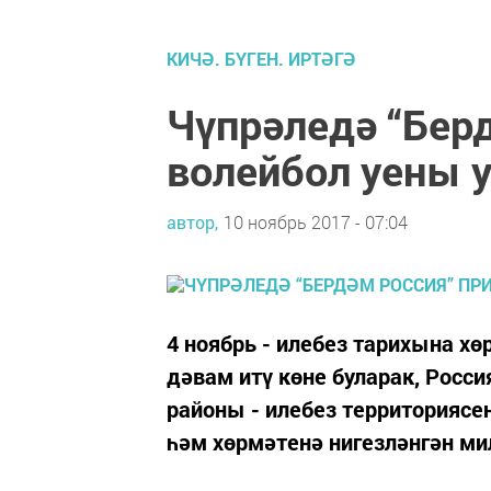
КИЧӘ. БҮГЕН. ИРТӘГӘ
Чүпрәледә “Бер
волейбол уены 
автор,
10 ноябрь 2017 - 07:04
4 ноябрь - илебез тарихына 
дәвам итү көне буларак, Росси
районы - илебез территорияс
һәм хөрмәтенә нигезләнгән ми