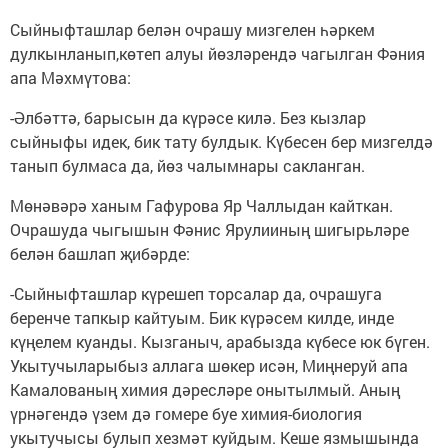
Сыйныфташлар белән очрашу мизгелен һәркем
дулкынланып,көтеп алуы йөзләрендә чагылган Фәния
апа Мәхмүтова:
-Әлбәттә, барысын да күрәсе килә. Без кызлар
сыйныфы идек, бик тату булдык. Күбесен бер мизгелдә
танып булмаса да, йөз чалымнары сакланган.
Мөнәвәрә ханым Гафурова Яр Чаллыдан кайткан.
Очрашуда чыгышын Фәнис Ярулииның шигырьләре
белән башлап җибәрде:
-Сыйныфташлар күрешеп торсалар да, очрашуга
беренче тапкыр кайтуым. Бик күрәсем килде, инде
күңелем куанды. Кызганыч, арабызда күбесе юк бүген.
Укытучыларыбыз аллага шөкер исән, Миңнеруй апа
Камалованың химия дәресләре онытылмый. Аның
үрнәгендә үзем дә гомере буе химия-биология
укытучысы булып хезмәт куйдым. Кеше язмышында