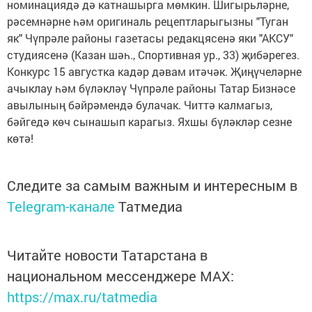
номинациядә дә катнашырга мөмкин. Шигырьләрне,
рәсемнәрне һәм оригиналь рецептларыгызны "Туган
як" Чүпрәле районы газетасы редакцясенә яки "АКСУ"
студиясенә (Казан шәһ., Спортивная ур., 33) җибәрегез.
Конкурс 15 августка кадәр дәвам итәчәк. Җиңүчеләрне
ачыклау һәм бүләкләү Чүпрәле районы Татар Бизнәсе
авылының бәйрәмендә булачак. Читтә калмагыз,
бәйгедә көч сынашып карагыз. Яхшы бүләкләр сезне
көтә!
Следите за самым важным и интересным в
Telegram-канале
Татмедиа
Читайте новости Татарстана в
национальном мессенджере MАХ:
https://max.ru/tatmedia