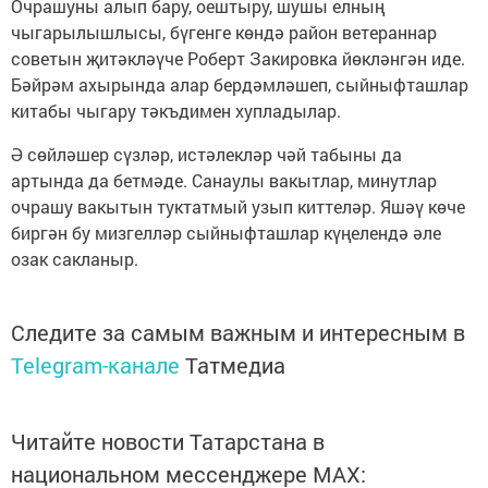
Очрашуны алып бару, оештыру, шушы елның
чыгарылышлысы, бүгенге көндә район ветераннар
советын җитәкләүче Роберт Закировка йөкләнгән иде.
Бәйрәм ахырында алар бердәмләшеп, сыйныфташлар
китабы чыгару тәкъдимен хупладылар.
Ә сөйләшер сүзләр, истәлекләр чәй табыны да
артында да бетмәде. Санаулы вакытлар, минутлар
очрашу вакытын туктатмый узып киттеләр. Яшәү көче
биргән бу мизгелләр сыйныфташлар күңелендә әле
озак сакланыр.
Следите за самым важным и интересным в
Telegram-канале
Татмедиа
Читайте новости Татарстана в
национальном мессенджере MАХ: