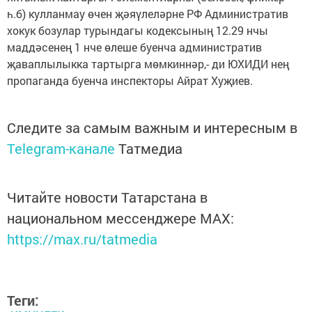
һ.б) кулланмау өчен җәяүлеләрне РФ Административ
хокук бозулар турындагы кодексының 12.29 нчы
маддәсенең 1 нче өлеше буенча административ
җаваплылыкка тартырга мөмкиннәр,- ди ЮХИДИ нең
пропаганда буенча инспекторы Айрат Хуҗиев.
Следите за самым важным и интересным в
Telegram-канале
Татмедиа
Читайте новости Татарстана в
национальном мессенджере MАХ:
https://max.ru/tatmedia
Теги: