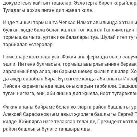
докуметсыз кайтып төшәләр. Эзләтергә биреп карыйлар
Туладагы архив янган дип җавап килә.
Инде тыныч тормышта Чепкас Илмәт авылында хатыны
булган, җиде бала белән калган тол калган Галляметдин 
тормышка чыга, уртак ике балалары туа. Шулай итеп туг
тәрбияләп үстерәләр.
Гомерләре колхозда уза. Факия апа фермада сыер саву
эшли. Ни генә булмасын, тормыш авырлыгыннан бервак
зарланмыйлар алар, ни барына шөкер кылып яшиләр. Хо
дә әҗер савабын бирә. Бүгенгесе көндә әби оныгы Инсаф
Ләйсән карамагында яши, оныкларын тәрбияли. Башкал
туган нигезгә, әни, әби янына дип җыела, йорт түгәрәклә
Факия апаны бәйрәме белән котларга район башлыгы у
Алексей Сарафанов һәм авыл җирлеге башлыгы Сергей 
килде. Юбилярга изге теләкләр теләнде, Президент котл
район башлыгы бүләге тапшырылды.