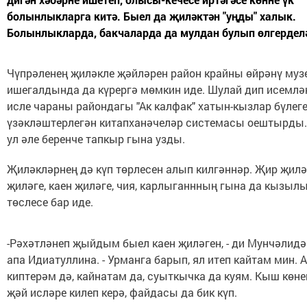
болынлыкларга китә. Быел да җиләктән "уңды" халык.
Болынлыкларда, бакчаларда да мулдан булып өлгерделә
Чүпрәленең җиләкле җәйләрен район крайны өйрәнү му
ишегалдында да күрергә мөмкин иде. Шулай дип исемлә
исле чараны райондагы "Ак калфак" хатын-кызлар бүлег
үзәкләштерлегән китапханәчеләр системасы оештырды.
ул әле беренче тапкыр гына узды.
Җиләкләрнең дә күп төрлесен алып килгәннәр. Җир җиләг
җиләге, каен җиләге, чия, карлыганнның гына да кызылы,
төслесе бар иде.
-Рәхәтләнеп җыйдым быел каен җиләген, - ди Мунчәлидә
апа Идиатуллина. - Урманга барып, ял итеп кайтам мин.
киптерәм дә, кайнатам да, суыткычка да куям. Кыш көне
җәй исләре килеп керә, файдасы да бик күп.