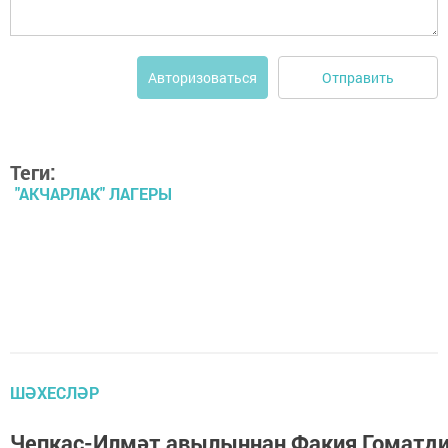
Отправить
Авторизоваться
Теги:
"АКЧАРЛАК" ЛАГЕРЫ
ШӘХЕСЛӘР
Чепкас-Илмәт авылыннан Факия Гоматди