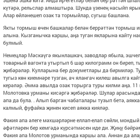
эшенә эшкә китә. Анда ир-егетләр белән бер рәттән шпа
күтәрә, рельслар алмаштыра. Шунда үзенең насыйп ярын
Алар өйләнешеп озак та тормыйлар, сугыш башлана.
Якты тормыш өчен башкалар белән беррәттән тормыш и
алына. Кызганычка каршы, аңа туган якларына кайту н
булмый.
Немецлар Мәскәүгә якынлашкач, заводлар ябыла, эшче
товарный вагонта утыртып 6 шар килограмм он биреп, т
җибәрәләр. Кулларына бер докуметлары да бирмиләр. Т
тугыз көн киемнәре тузган, ач ялангач килеш авылга ка
керәләр. Әмма авылда озак торырга туры килми аңа. 11
Молотовка урманы кисәргә җибәрәләр. Шулар арасында
апа да була. . Алып барган чабаталары тузып бетә, аякка
калмый, фуфайка җинен кисеп аякка кияләр.
Факия апа әлеге мәхшәрләрне еллап-елап сөйли, монды
әфәтләрен бер кемгәдә күрсәтмәсен иде ди. Җиңү бәйрә
Факия апа Молотов урманында каршы ала. Аннан да ала