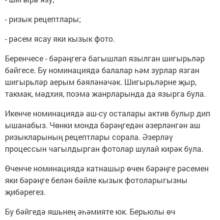
- ризык рецептлары;
- рәсем ясау яки кызык фото.
Беренчесе - бәрәңгегә багышлап язылган шигырьләр
бәйгесе. Бу номинациядә балалар һәм зурлар язган
шигырьләр аерым бәяләнәчәк. Шигырьләрне җыр,
такмак, мәдхия, поэма жанрларында да язырга була.
Икенче номинациядә аш-су осталары актив булыр дип
ышанабыз. Чөнки монда бәрәңгедән әзерләнгән аш
ризыкларының рецептлары сорала. Әзерләү
процессын чагылдырган фотолар шулай кирәк була.
Өченче номинациядә катнашыр өчен бәрәңге рәсемен
яки бәрәңге белән бәйле кызык фотоларыгызны
җибәрегез.
Бу бәйгедә яшьнең әһәмияте юк. Берьюлы өч