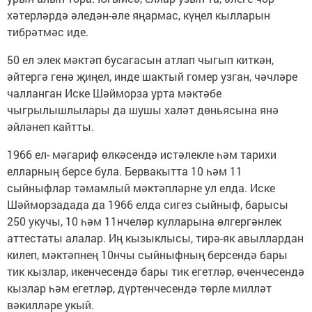
хәтерләрдә әледән-әле яңармас, күңел кылларын
тибрәтмәс иде.
50 ел элек мәктәп бусагасын атлап чыгып киткән,
әйтергә генә җиңел, инде шактый гомер узган, чәчләре
чалланган Иске Шәйморза урта мәктәбе
чыгрылышлылары да шушы халәт дөньясына янә
әйләнеп кайтты.
1966 ел- мәгариф өлкәсендә истәлекле һәм тарихи
елларның берсе була. Бервакытта 10 һәм 11
сыйныфлар тәмамлый мәктәпләрне ул елда. Иске
Шәйморзадада да 1966 елда сигез сыйныф, барысы
250 укучы, 10 һәм 11нчеләр кулларына өлгергәнлек
аттестаты алалар. Иң кызыклысы, тирә-як авыллардан
килеп, мәктәпнең 10нчы сыйныфның берсендә бары
тик кызлар, икенчесендә бары тик егетләр, өченчесендә
кызлар һәм егетләр, дүртенчесендә төрле милләт
вәкилләре укый.