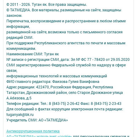
© 2011 - 2026. Туган як. Все права защищены.
© ТАТМЕДИА. Все материалы, размещенные на сайте, защищены
законом.
Перепечатка, воспроизведение и распространение в любом объеме
информации,
размещенной на сайте, возможна только с письменного согласия
редакций СМИ.
При поддержке Республиканского агентства по печати и массовым
коммуникациям.
Наименование СМИ: Туган як
№ записи о регистрации СМИ, дата: Эл № ФС 77 - 78420 от 29.05.2020
СМИ зарегистрированно Федеральной службой по надзору в сфере
связи,
информационных технологий и массовых коммуникаций
ФИО главного редактора: Фаизова Гулия Вакифовна
Адрес редакции: 422470, Российская Федерация, Республика
Татарстан, Дрожжановский район, село Старое Дрожжаное улица
А.Абязова, д.5
Телефон редакции: Тел.: 8 (843-75) 2-26-42 Факс: 8 (843-75) 2-23-43
Для сообщений о фактах коррупции электронная почта редакции:
tuganyak@bk.ru
Учредитель СМИ: АО «ТАТМЕДИА»
Антикоррупционная политика
АО «ТАТМЕДИА» использует «cookie»
для персонализации сервисов и