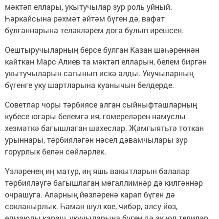
мәктәп еллары, укытучылар зур роль уйный.
Һәркайсына рәхмәт әйтәм бүген дә, вафат
булганнарына теләкләрем дога булып ирешсен.
Оештыручыларның берсе булган Казан шәһәреннән
кайткан Марс Алиев та мәктәп елларын, белем биргән
укытучыларын сагынып искә алды. Укучыларның
бүгенге уку шартларына куанычын белдерде.
Советлар чоры тәрбиясе алган сыйныфташларның
күбесе югары белемгә ия, гомереләрен намуслы
хезмәткә багышлаган шәхесләр. Җәмгыятьтә тоткан
урыннары, тәрбияләгән нәсел дәвамчылары зур
горурлык белән сөйләрлек.
Үзләренең иң матур, иң яшь вакытларын балалар
тәрбияләүгә багышлаган мөгаллимнәр дә килгәннәр
очрашуга. Аларның йөзләренә карап бүген дә
сокланырлык. Һаман шул көе, чибәр, алсу йөз,
елмаюлы караш, укучыларына бүген дә ак юл телиләр.