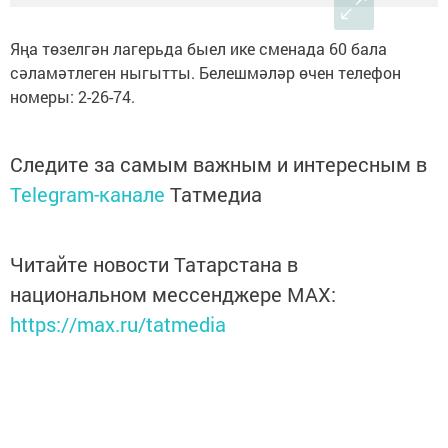
Яңа төзелгән лагерьда быел ике сменада 60 бала
сәламәтлеген ныгытты. Белешмәләр өчен телефон
номеры: 2-26-74.
Следите за самым важным и интересным в
Telegram-канале
Татмедиа
Читайте новости Татарстана в
национальном мессенджере MАХ:
https://max.ru/tatmedia