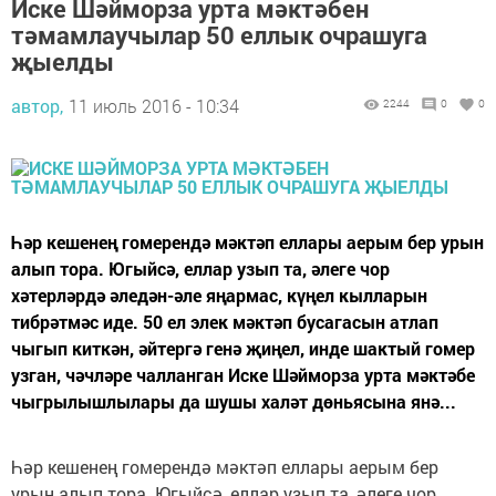
Иске Шәйморза урта мәктәбен
тәмамлаучылар 50 еллык очрашуга
җыелды
автор,
11 июль 2016 - 10:34
2244
0
0
Һәр кешенең гомерендә мәктәп еллары аерым бер урын
алып тора. Югыйсә, еллар узып та, әлеге чор
хәтерләрдә әледән-әле яңармас, күңел кылларын
тибрәтмәс иде. 50 ел элек мәктәп бусагасын атлап
чыгып киткән, әйтергә генә җиңел, инде шактый гомер
узган, чәчләре чалланган Иске Шәйморза урта мәктәбе
чыгрылышлылары да шушы халәт дөньясына янә...
Һәр кешенең гомерендә мәктәп еллары аерым бер
урын алып тора. Югыйсә, еллар узып та, әлеге чор