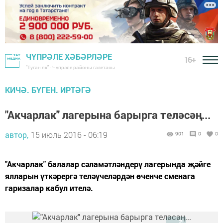
ЧҮПРӘЛЕ ХӘБӘРЛӘРЕ
16+
"Туган як" - Чүпрәле районы газетасы
КИЧӘ. БҮГЕН. ИРТӘГӘ
"Акчарлак" лагерына барырга теләсәң...
автор,
15 июль 2016 - 06:19
901
0
0
"Акчарлак" балалар сәламәтләндерү лагерында җәйге
ялларын үткәрергә теләүчеләрдән өченче сменага
гаризалар кабул ителә.