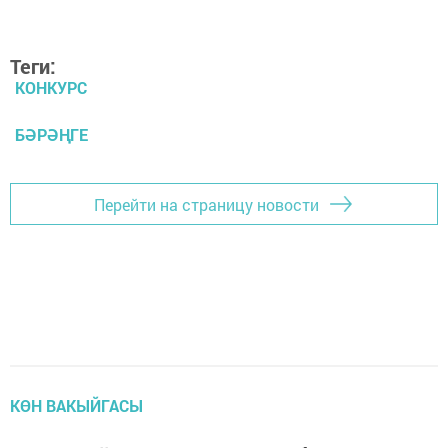
Теги:
КОНКУРС
БӘРӘҢГЕ
Перейти на страницу новости
КӨН ВАКЫЙГАСЫ