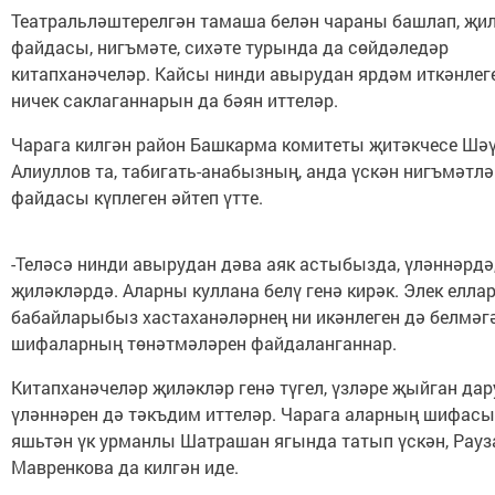
Театральләштерелгән тамаша белән чараны башлап, җи
файдасы, нигъмәте, сихәте турында да сөйдәледәр
китапханәчеләр. Кайсы нинди авырудан ярдәм иткәнлег
ничек саклаганнарын да бәян иттеләр.
Чарага килгән район Башкарма комитеты җитәкчесе Шә
Алиуллов та, табигать-анабызның, анда үскән нигъмәтл
файдасы күплеген әйтеп үтте.
-Теләсә нинди авырудан дәва аяк астыбызда, үләннәрдә
җиләкләрдә. Аларны куллана белү генә кирәк. Элек еллар
бабайларыбыз хастаханәләрнең ни икәнлеген дә белмәг
шифаларның төнәтмәләрен файдаланганнар.
Китапханәчеләр җиләкләр генә түгел, үзләре җыйган дар
үләннәрен дә тәкъдим иттеләр. Чарага аларның шифасы
яшьтән үк урманлы Шатрашан ягында татып үскән, Рауз
Мавренкова да килгән иде.