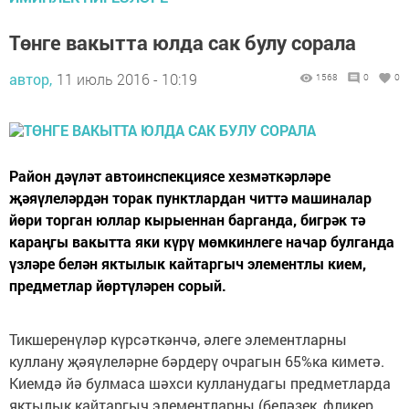
Төнге вакытта юлда сак булу сорала
автор,
11 июль 2016 - 10:19
1568
0
0
Район дәүләт автоинспекциясе хезмәткәрләре
җәяүлеләрдән торак пунктлардан читтә машиналар
йөри торган юллар кырыеннан барганда, бигрәк тә
караңгы вакытта яки күрү мөмкинлеге начар булганда
үзләре белән яктылык кайтаргыч элементлы кием,
предметлар йөртүләрен сорый.
Тикшеренүләр күрсәткәнчә, әлеге элементларны
куллану җәяүлеләрне бәрдерү очрагын 65%ка киметә.
Киемдә йә булмаса шәхси кулланудагы предметларда
яктылык кайтаргыч элементларны (беләзек, фликер