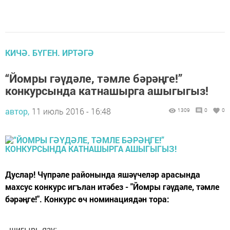
КИЧӘ. БҮГЕН. ИРТӘГӘ
“Йомры гәүдәле, тәмле бәрәңге!”
конкурсында катнашырга ашыгыгыз!
автор,
11 июль 2016 - 16:48
1309
0
0
Дуслар! Чүпрәле районында яшәүчеләр арасында
махсус конкурс игълан итәбез - "Йомры гәүдәле, тәмле
бәрәңге!". Конкурс өч номинациядән тора:
- шигырь язу;