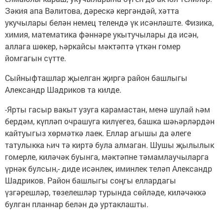
Зәкия апа Вәлитова, дәрескә кергәндәй, хәтта
укучылары белән немец телендә үк исәнләште. Физика,
химия, математика фәннәре укытучылары да исән,
аллага шөкер, һәркайсы мәктәптә үткән гомер
йомгагын сүтте.
Сыйныфташлар җыелган җиргә район башлыгы
Александр Шадриков та килде.
-Ярты гасыр вакыт узуга карамастан, менә шулай һәм
бердәм, күпләп очрашуга килүегез, башка шәһәрләрдән
кайтуыгыз хөрмәткә лаек. Еллар агышы да әлеге
татулыкка һич тә киртә була алмаган. Шушы җылылык
гомерле, киләчәк буынга, мәктәпне тәмамлаучыларга
үрнәк булсын,- диде исәнлек, иминлек теләп Александр
Шадриков. Район башлыгы соңгы еллардагы
үзгәрешләр, төзелешләр турында сөйләде, киләчәккә
булган планнар белән дә уртаклашты.