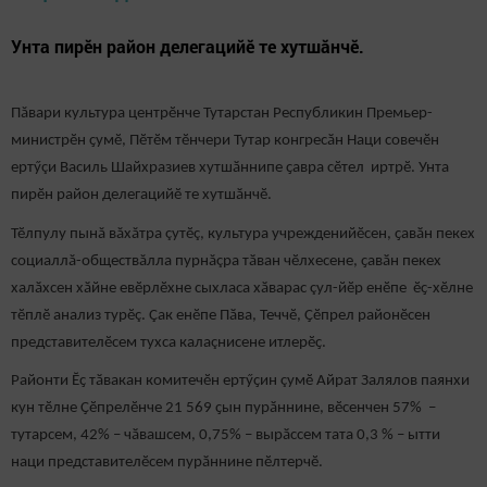
Унта пирӗн район делегацийӗ те хутшӑнчӗ.
Пăвари культура центрӗнче Тутарстан Республикин Премьер-
министрӗн ҫумӗ, Пӗтӗм тӗнчери Тутар конгресӑн Наци совечӗн
ертӳçи Василь Шайхразиев хутшӑннипе ҫавра сӗтел иртрӗ. Унта
пирӗн район делегацийӗ те хутшӑнчӗ.
Тӗлпулу пынă вăхăтра çутӗç, культура учрежденийӗсен, ҫавӑн пекех
социаллă-обществăлла пурнăçра тӑван чӗлхесене, ҫавӑн пекех
халӑхсен хӑйне евӗрлӗхне сыхласа хӑварас çул-йӗр енӗпе ӗҫ-хӗлне
тӗплӗ анализ турӗç. Çак енӗпе Пӑва, Теччӗ, Ҫӗпрел районӗсен
представителӗсем тухса калаçнисене итлерӗҫ.
Районти Ӗҫ тӑвакан комитечӗн ертӳҫин çумӗ Айрат Залялов паянхи
кун тӗлне Ҫӗпрелӗнче 21 569 ҫын пурӑннине, вӗсенчен 57% –
тутарсем, 42% – чӑвашсем, 0,75% – вырӑссем тата 0,3 % – ытти
наци представителӗсем пурӑннине пӗлтерчӗ.