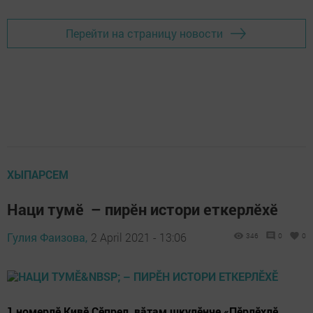
Перейти на страницу новости
ХЫПАРСЕМ
Наци тумӗ – пирӗн истори еткерлӗхӗ
Гулия Фаизова,
2 April 2021 - 13:06
346
0
0
1 номерлӗ Кивӗ Ҫӗпрел вăтам шкулӗнче «Пӗрлӗхлӗ