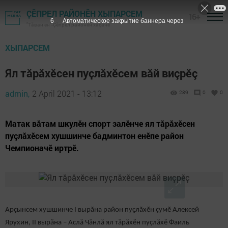
ҪӖПРЕЛ РАЙОНӖН ХЫПАРСЕМ
16+
5
Автоматическое закрытие баннера через
"Тӑван ен"-Çĕпрел районĕн хаçачӗ
ХЫПАРСЕМ
Ял тăрăхӗсен пуҫлӑхӗсем вăй виçрӗç
admin,
2 April 2021 - 13:12
289
0
0
Матак вӑтам шкулӗн спорт залӗнче ял тăрăхӗсен
пуçлăхӗсем хушшинче бадминтон енӗпе район
Чемпионачӗ иртрӗ.
Арҫынсем хушшинче I вырӑна район пуҫлӑхӗн çумӗ Алексей
Ярухин, II вырӑна – Аслă Чăнлă ял тӑрӑхӗн пуҫлӑхӗ Фаиль