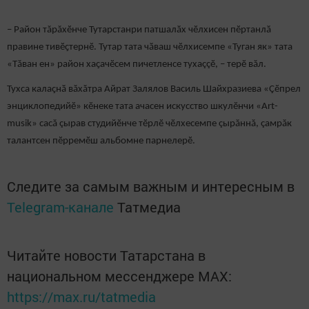
– Район тăрăхӗнче Тутарстанри патшалӑх чӗлхисен пӗртанлӑ
правине тивӗҫтернӗ. Тутар тата чӑваш чӗлхисемпе «Туган як» тата
«Тăван ен» район хаҫачӗсем пичетленсе тухаççӗ, – терӗ вăл.
Тухса калаҫнӑ вăхăтра Айрат Залялов Василь Шайхразиева «Çӗпрел
энциклопедийӗ» кӗнеке тата ачасен искусство шкулӗнчи «Art-
musik» сасă çырав студийӗнче тӗрлӗ чӗлхесемпе çырăннă, çамрăк
талантсен пӗрремӗш альбомне парнелерӗ.
Следите за самым важным и интересным в
Telegram-канале
Татмедиа
Читайте новости Татарстана в
национальном мессенджере MАХ:
https://max.ru/tatmedia