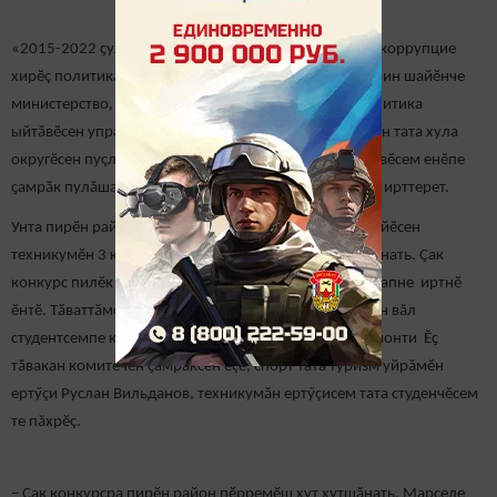
«2015-2022 ҫулсем валли Тутарстан Республикинче коррупцие
хирӗç политикăна вăя кӗртесси» патшалӑх программин шайӗнче
министерство, ТР Президенчӗн Коррупцие хирӗҫ политика
ыйтăвӗсен управленийӗпе, ТР муниципаллӑ районсен тата хула
округӗсен пуçлăхӗсен коррупцие хирӗç кӗрешӳ ыйтăвӗсем енӗпе
ҫамрӑк пулӑшаканӗсен ӗçӗшӗн республика конкурсӗ ирттерет.
Унта пирӗн районтан Çӗпрелӗнчи отрасль технологийӗсен
техникумӗн 3 курс студенчӗ Марсель Камалов хутшӑнать. Çак
конкурс пилӗк этапран тӑрать, Марсель унӑн виҫӗ этапне иртнӗ
ӗнтӗ. Тӑваттӑмӗш этапри заданисене пурнӑҫлассишӗн вăл
студентсемпе квест-вӑйă ирттерчӗ. Мероприятие районти Ӗҫ
тӑвакан комитечӗн ҫамрӑксен ӗçӗ, спорт тата туризм уйрăмӗн
ертӳçи Руслан Вильданов, техникумӑн ертӳçисем тата студенчӗсем
те пăхрӗç.
– Çак конкурсра пирӗн район пӗрремӗш хут хутшӑнать. Марселе