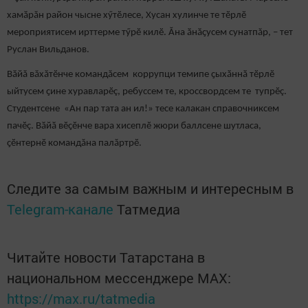
хамӑрăн район чысне хӳтӗлесе, Хусан хулинче те тӗрлӗ
мероприятисем ирттерме тӳрӗ килӗ. Ӑна ӑнӑҫусем сунатпăр, – тет
Руслан Вильданов.
Вӑйă вăхăтӗнче командăсем коррупци темипе ҫыхӑннӑ тӗрлӗ
ыйтусем ҫине хуравларӗç, ребуссем те, кроссвордсем те тупрӗç.
Студентсене «Ан пар тата ан ил!» тесе калакан справочниксем
пачӗç. Вӑйӑ вӗҫӗнче вара хисеплӗ жюри баллсене шутласа,
ҫӗнтернӗ командăна палăртрӗ.
Следите за самым важным и интересным в
Telegram-канале
Татмедиа
Читайте новости Татарстана в
национальном мессенджере MАХ:
https://max.ru/tatmedia