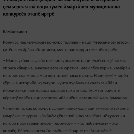
ҫемьере» ятлă наци тумӗн ăмăртăвӗн муниципаллă
конкурсӗн этапӗ иртрӗ
Кăмăл-сипет
Конкурс йӗркелӳҫисем конкурс тӗллевӗ – наци тумӗсене çӗнетесси,
ҫитӗнекен ӑрӑва кӑтартасси, мантарас марри тесе пӗлтерчӗҫ.
– Ман шухăшпа, ҫакӑн пек конкурссемпе наци тумӗсене ҫӗнетме,
упраса хӑварма, ачасене вӗсене юратма, илемлӗхе курма, хамăрăн
историе манмалла мар воспитани пама пулать. Наци тумӗ –пирӗн
ҫӗршыв историйӗ, культури, кунта пурӑнакан халӑхсен йӑли-
йӗркисем ҫинчен каласа паракан паха еткерлӗх, – тет районти
вӗрентӳ пайӗн наци воспитанийӗ енӗпе методисчӗ Алсу Тумакова.
Чӑннипе те, ҫак конкурс пуҫланичченех-ха, наци тумӗсене тăхăннă
ҫамрӑксене курсан кăмăлăм çӗкленчӗ. Шкулта вӗреннӗ çулсенчи
истори произведенийӗсен геройӗсем – «Галиябанусем» – аса
килчӗҫ. Вӗренекенсем Сююмбике сӑнарне те кăтартнăччӗ.