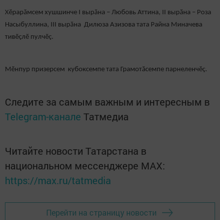
Хӗрарăмсем хушшинче I вырăна – Любовь Аттина, II вырӑна – Роза
Насыбуллина, III вырӑна Дилюза Азизова тата Райна Миначева
тивӗçлӗ пулчӗç.
Мӗнпур призерсем кубоксемпе тата Грамотӑсемпе парнеленчӗç.
Следите за самым важным и интересным в
Telegram-канале
Татмедиа
Читайте новости Татарстана в
национальном мессенджере MАХ:
https://max.ru/tatmedia
Перейти на страницу новости