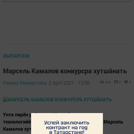
ХЫПАРСЕМ
Марсель Камалов конкурсра хутшăнать
Римма Мавлютова,
2 April 2021 - 13:08
346
0
0
Унта пирӗн районтан Çӗпрелӗнчи отрасль
технологийӗсен техникумӗн 3 курс студенчӗ Марсель
Камалов хутшӑнать.