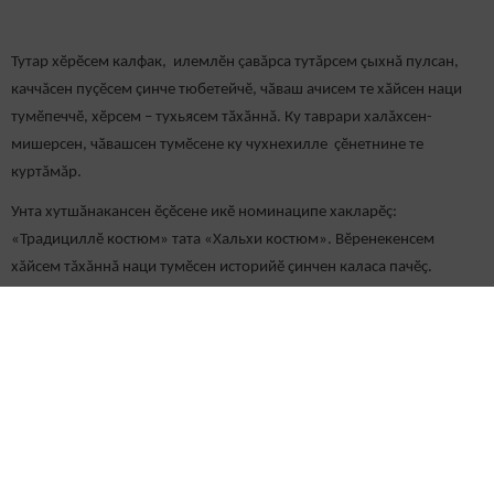
Тутар хӗрӗсем калфак, илемлӗн çавăрса тутăрсем çыхнă пулсан,
каччăсен пуçӗсем çинче тюбетейчӗ, чӑваш ачисем те хӑйсен наци
тумӗпеччӗ, хӗрсем – тухьясем тӑхӑннă. Ку таврари халăхсен-
мишерсен, чӑвашсен тумӗсене ку чухнехилле çӗнетнине те
куртăмăр.
Унта хутшӑнакансен ӗҫӗсене икӗ номинаципе хакларӗç:
«Традициллӗ костюм» тата «Хальхи костюм». Вӗренекенсем
хăйсем тăхăннă наци тумӗсен историйӗ ҫинчен каласа пачӗҫ.
Ку конкурсӑн малашлăхӗ те пур пулӗ, тетӗп. Мӗншӗн-ха ӑна район
шайӗнче ҫӗклес мар тата районти Культура çуртӗнче ирттерес мар?
Следите за самым важным и интересным в
Telegram-канале
Татмедиа