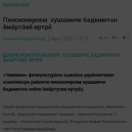
ХЫПАРСЕМ
Пенсионерсем хушшинче бадминтон
ăмăртăвӗ иртрӗ
Римма Мавлютова,
2 April 2021 - 13:10
311
0
0
«Чемпион» физкультурӑпа сывлăха çирӗплетекен
комплексра районти пенсионерсем хушшинче
бадминтон енӗпе ӑмӑртусем иртрӗç.
Уйрӑм ӑмӑртусем арҫынсемпе хӗрарӑмсем хушшинче, уйрӑммăн,
пулчӗç. Арçынсем хушшинче I вырăна – Николай Хрисанов, II
вырӑна – Минислам Салахутдинов, III вырӑна Ирфан Рахматуллин
тата Петр Гордеев йышӑнчӗҫ.