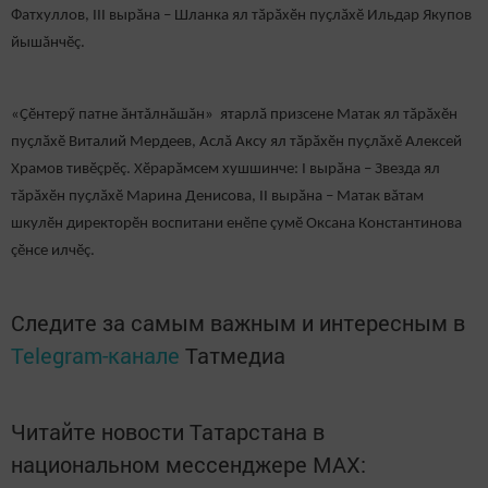
Фатхуллов, III вырӑна – Шланка ял тӑрӑхӗн пуҫлӑхӗ Ильдар Якупов
йышăнчӗç.
«Ҫӗнтерӳ патне ăнтăлнăшăн» ятарлӑ призсене Матак ял тӑрӑхӗн
пуҫлӑхӗ Виталий Мердеев, Аслă Аксу ял тӑрӑхӗн пуҫлӑхӗ Алексей
Храмов тивӗçрӗç. Хӗрарӑмсем хушшинче: I вырӑна – Звезда ял
тӑрӑхӗн пуҫлӑхӗ Марина Денисова, II вырӑна – Матак вăтам
шкулӗн директорӗн воспитани енӗпе çумӗ Оксана Константинова
çӗнсе илчӗç.
Следите за самым важным и интересным в
Telegram-канале
Татмедиа
Читайте новости Татарстана в
национальном мессенджере MАХ: