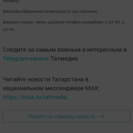
палăрнă.
Вăхăтлăха йӗркеленӗ госпитальте 21 çын сипленет.
Вакцина тутарас тесен, çырăнма телефон номерӗсем: 2-24-90, 2-
25-91.
Следите за самым важным и интересным в
Telegram-канале
Татмедиа
Читайте новости Татарстана в
национальном мессенджере MАХ:
https://max.ru/tatmedia
Перейти на страницу новости