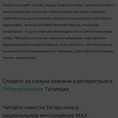
Ӑмӑртусем çивӗч иртрӗç. Кашни ӑмӑртури пекех, кая юлакансем те,
мала тухакансем те пулчӗç. Малти вырӑнсене çӗнсе илнисене
грамотӑсемпе, дипломсемпе, çӗнтернӗ командӑсене кубоксемпе
парнелерӗç. Чи аслӑ йӗлтӗрҫӗ Николай Чернов, чи ҫамрӑк
хутшăнакан – 6 ҫулти Райхана Ямалетдинова та хăйсен парнисене
илчӗç. Пӗтӗмлетсе каласан, кашни хутшăнакана, мероприятие
йӗркелекенсене те парне уйăрнӑ, тесен те пулать. Йӗлтӗр спортне
юратакан Петр Спиридонова та, сӑмахран, унăн юбилейӗ пулнине
пӗлсен, парне пачӗҫ.
Следите за самым важным и интересным в
Telegram-канале
Татмедиа
Читайте новости Татарстана в
национальном мессенджере MАХ: