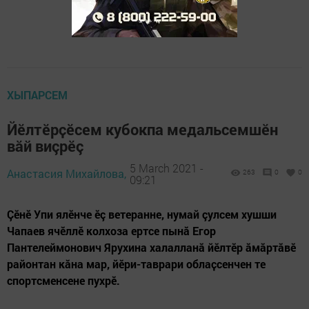
ХЫПАРСЕМ
Йӗлтӗрҫӗсем кубокпа медальсемшӗн
вăй виçрӗç
5 March 2021 -
Анастасия Михайлова,
263
0
0
09:21
Çӗнӗ Упи ялӗнче ӗç ветеранне, нумай çулсем хушши
Чапаев ячӗллӗ колхоза ертсе пынӑ Егор
Пантелеймонович Ярухина халалланă йӗлтӗр ăмăртăвӗ
районтан кăна мар, йӗри-таврари облаҫсенчен те
спортсменсене пухрӗ.