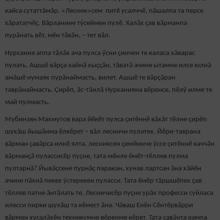
кайса сутаттăмăр. «Лесник»сем питӗ усалччӗ, пăшалпа та персе
хăрататчӗç. Вăрланине тӳсеймен пулӗ. Халӑх ҫав вӑрманпа
пурăнать вӗт, мӗн тӑвӑн, – тет вӑл.
Нурхания аппа тăлăх ача пулса ӳсни çинчен те каласа хăварас
пулать. Ашшӗ вӑрҫа кайнӑ хыҫҫӑн, тӑватӑ ачине ытамне илсе юлнă
амăшӗ нумаях пурăнаймасть, вилет. Ашшӗ те вӑрҫӑран
таврăнаймасть. Çирӗп, ӑс-тăнлӑ Нурханияна вӗренсе, пӗлӳ илме те
май пулмасть.
Мубинзян Махмутов вара йӗкӗт пулса çитӗннӗ вăхăт тӗлне çирӗп
шухăш йышăнма ӗлкӗрет – вӑл лесничи пулатех. Йӗри-таврана
вăрман çавăрса илнӗ ялта, лесниксен çемйинче ӳссе çитӗннӗ каччăн
вӑрманҫӑ пулассисӗр пуҫне, тата мӗнле ӗмӗт-тӗллев пулма
пултарнă? Йывăçсене пурнăç паракан, хунав лартсан ăна хăйĕн
ачине пăхнă пекех ӳстерекен пуласси. Тата ӗмӗр тӑршшӗпех ҫав
тӗллев патне ӑнтӑлать те. Лесничисӗр пуҫне урӑх професси суйласа
илесси пирки шухӑш та кӗмест ăна. Чăваш Енӗн Сӗнтӗрвӑрри
вӑрман хуçалăхӗн техникумне вӗренме кӗрет. Тата çавăнта кампа