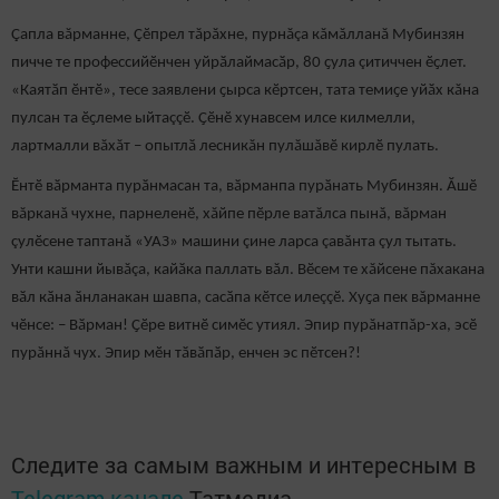
Çапла вăрманне, Çӗпрел тăрăхне, пурнăçа кăмăлланă Мубинзян
пичче те профессийӗнчен уйрӑлаймасӑр, 80 ҫула çитиччен ӗҫлет.
«Каятӑп ӗнтӗ», тесе заявлени ҫырса кӗртсен, тата темиҫе уйӑх кăна
пулсан та ӗҫлеме ыйтаççӗ. Ҫӗнӗ хунавсем илсе килмелли,
лартмалли вăхăт – опытлӑ лесникăн пулăшăвӗ кирлӗ пулать.
Ӗнтӗ вӑрманта пурӑнмасан та, вӑрманпа пурӑнать Мубинзян. Ăшӗ
вăрканă чухне, парнеленӗ, хăйпе пӗрле ватăлса пынă, вăрман
çулӗсене таптанă «УАЗ» машини çине ларса çавăнта çул тытать.
Унти кашни йывăçа, кайӑка паллать вăл. Вӗсем те хăйсене пăхакана
вӑл кӑна ӑнланакан шавпа, сасӑпа кӗтсе илеççӗ. Хуҫа пек вăрманне
чӗнсе: – Вӑрман! Ҫӗре витнӗ симӗс утиял. Эпир пурăнатпăр-ха, эсӗ
пурăннă чух. Эпир мӗн тӑвӑпӑр, енчен эс пӗтсен?!
Следите за самым важным и интересным в
Telegram-канале
Татмедиа