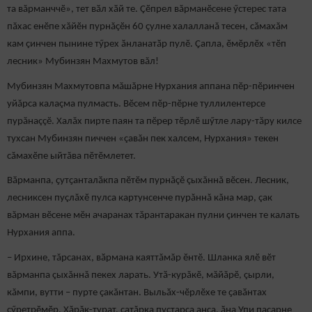
та вăрманччӗ», тет вӑл хӑй те. Çӗпрел вăрманӗсене ӳстерес тата
пăхас енӗпе хăйӗн пурнăçӗн 60 çулне халалланă тесен, сӑмахăм
кам ҫинчен пынине тӳрех ӑнланатӑр пулӗ. Ҫапла, ӗмӗрлӗх «тӗп
лесник» Мубинзян Махмутов вăл!
Мубинзян Махмутовпа мăшăрне Нурхания аппана пӗр-пӗринчен
уйăрса калаçма пулмасть. Вӗсем пӗр-пӗрне туллилентерсе
пурăнаççӗ. Халăх пирте паян та пӗрер тӗрлӗ шӳтле лару-тӑру килсе
тухсан Мубинзян пиччен «çавăн пек халсем, Нурхания» текен
сăмахӗпе ыйтăва пӗтӗмлетет.
Вӑрманпа, ҫутҫанталӑкпа пӗтӗм пурнăçӗ çыхăннă вӗсен. Лесник,
лесниксен пуçлăхӗ пулса картунсенче пурăннă кăна мар, çак
вăрман вӗсене мӗн ачаранах тӑрантаракан пулни çинчен те калать
Нурхания аппа.
– Ирхине, тăрсанах, вӑрмана каяттăмăр ӗнтӗ. Шланка ялӗ вӗт
вăрманпа çыхăннă пекех ларать. Утӑ-курăкӗ, мăйăрӗ, çырли,
кăмпи, вутти – пурте çакăнтан. Выльӑх-чӗрлӗхе те ҫавӑнтах
çӳретрӗмӗр. Хăрăк-турат, çатăрка пуçтарса анса, ӑна Упи пасарне