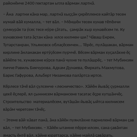
районӗнче 2400 гектартан ытла вӑрман лартнӑ.
– Ӑна лартни кӑна мар, лартнӑ хыҫҫӑн çирӗпленсе кайтăр тесен
нумай вӑй хумалла, – тет вӑл. – Мӗншӗн тесен хунав тӗпӗнчи
çумкурăк та ӳсес тесе нӳре çăтать, çамрăк хыр хунавӗсем те. Ку
хунавсене тата ăçтан кăна илсе килмен-ши? Чӑваш Енрен,
Тутарстанран, Ульяновск облаҫӗсенчен... Тӗрӗс, пулӑшакан, вӑрман
кирлине ӑнланакан ертӳçӗсем пурччӗ. Вӗсем вӑрман хуҫалӑхне ӗҫ
вӑйӗпе те, хунавсене кӳрсе панă чухне те пулăшрӗç, – тет Мубинзян
пичче Равиль Бикчурова, Адхам Дунаева, Фиркать Махмутова,
Барис Гафурова, Альберт Низамова палăртса иртсе.
Кӗрлесе тăчӗ вăл çулсенче «лесничество». Хӑйӗн йывӑҫ çурмалли
цехӗ ӗҫлерӗ, ял ҫыннисем вӑрмансене тасатас ӗҫре хутшӑнчӗç.
Строительство материалӗсем, вутăшăн йывăç ыйтса килнисем
вăрăм черетсем тăчӗç.
– Этеме вӑй-хăват панӑ, ăна хăйӗн пуянлăхне парнеленӗ вăрман çав
вăл, – тет Мубинзян. – Хӑйӗн ытамне пӗрре илсен, сана çавăнтан
ямасть ӗнтӗ вăл, хăйне юраттарса, хăйне майлă çавăрать.