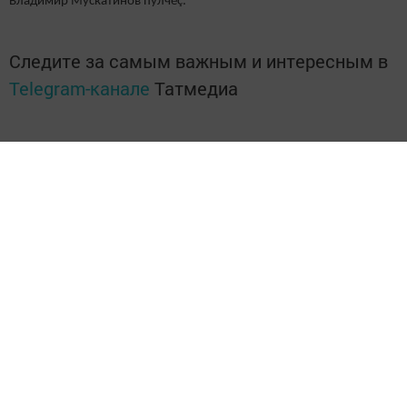
Владимир Мускатинов пулчӗç.
Следите за самым важным и интересным в
Telegram-канале
Татмедиа
Читайте новости Татарстана в
национальном мессенджере MАХ:
https://max.ru/tatmedia
Перейти на страницу новости