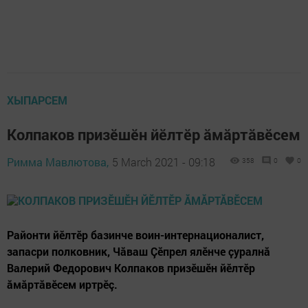
ХЫПАРСЕМ
Колпаков призӗшӗн йӗлтӗр ӑмӑртӑвӗсем
Римма Мавлютова,
5 March 2021 - 09:18
358
0
0
Районти йӗлтӗр базинче воин-интернационалист,
запасри полковник, Чӑваш Çӗпрел ялӗнче ҫуралнă
Валерий Федорович Колпаков призӗшӗн йӗлтӗр
ӑмӑртăвӗсем иртрӗç.