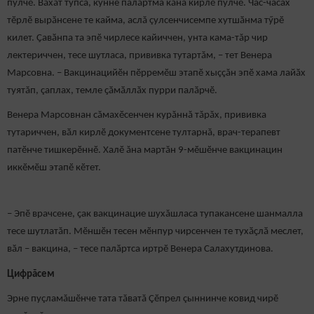
пулчӗ. Вăхăт тупса, кунне палăртма кăна кирлӗ пулчӗ. Час-часах
тӗрлӗ вырӑнсене те кайма, аслă çулсенчисемпе хутшӑнма тӳрӗ
килет. Ҫавӑнпа та эпӗ чирлесе кайиччен, унта кама-тăр чир
лектериччен, тесе шутласа, прививка тутартăм, – тет Венера
Марсовна. – Вакцинацийӗн пӗрремӗш этапӗ хыççăн эпӗ хама лайӑх
туятăп, çаплах, темле ҫӑмӑллӑх пурри палӑрчӗ.
Венера Марсовнан сăмахӗсенчен курăннă тăрăх, прививка
тутариччен, вӑл кирлӗ документсене тултарнă, врач-терапевт
патӗнче тишкерӗннӗ. Халӗ ăна мартăн 9-мӗшӗнче вакцинацин
иккӗмӗш этапӗ кӗтет.
– Эпӗ врачсене, ҫак вакцинацие шухăшласа тупакансене шанмалла
тесе шутлатăп. Мӗншӗн тесен мӗнпур чирсенчен те тухӑҫлӑ меслет,
вӑл – вакцина, – тесе палӑртса иртрӗ Венера Салахутдинова.
Цифрăсем
Эрне пуçламăшӗнче тата тăватă Çӗпрел çыннинче ковид чирӗ