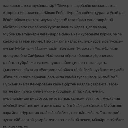
паллашать тесе шухăшлатăр? Тӗнчери виҫҫӗмӗш космонавтпа,
Андриян Николаевпа! Чăваш Енӗн Шуршăл ялӗнче ҫуралса ӳснӗ çак
йӗкӗт шӑпах ҫак техникума вӗçленӗ тата тăван енне таврăннă
вăхăтсенче те çак вӗренӳ çуртне яланах кӗрет. Ҫапла вара,
Мубинзяна тӗнчери легендарлӑ ҫынна хӑй куҫӗсемпе курма, унпа
калаҫма та май килнӗ. Пӗр сӑмахпа каласан, пурнăçра ырă тусӗсем
нумай Мубинзян Махмутовăн. Вӑл паян Тутарстан Республикин
прокурорӗпе Сайфихан Нафиевпа пӗрле кӗрешсе çӳренисем,
çавăнтан уйрӑлми туссем пулса кайни ҫинчен те калаçать.
Çынсенчен пăхатир кӗлеткипе уйрăлса тăнă, ăслă шухăшсене çивӗч
чӗлхипе каласа паракан лесникпа камăн туслашасси килмӗ-ха?!
Нурханияна та Кемеровӑна кайнӑ ҫӗртен каялла çаврăнса, вӗсен
патне кин пулса килнӗ чухне кӳршӗри аппа: «Ай, чунăм,
пурăнайăн-ши ку çуртра, питӗ патвар çынсем вӗт», тет. Нурхания
пӗчӗкçӗ пулнине шута илсе калать ӗнтӗ вăл çак сăмаха. Мубинзян
вара ӑна «Нурхания ятлӑ шӑпчӑкăм», тесе кăна чӗнет. Тата кирлӗ
чухне хӑй лартнӑ ҫамрӑк хунавсене пăхнă пекех, мăшăрне хӳтӗлет
те, сыхлать те.