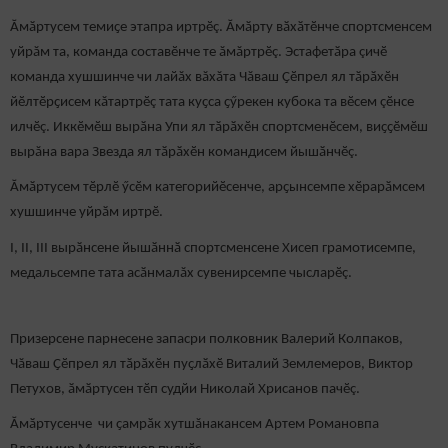
Ӑмӑртусем темиҫе этапра иртрӗç. Ӑмӑрту вӑхӑтӗнче спортсменсем
уйрăм та, команда составӗнче те ăмăртрӗç. Эстафетӑра çичӗ
команда хушшинче чи лайăх вăхăта Чăваш Ҫӗпрел ял тӑрӑхӗн
йӗлтӗрҫисем кăтартрӗç тата куҫса ҫӳрекен кубока та вӗсем çӗнсе
илчӗç. Иккӗмӗш вырӑна Упи ял тӑрӑхӗн спортсменӗсем, виҫҫӗмӗш
вырăна вара Звезда ял тӑрӑхӗн командисем йышӑнчӗç.
Ӑмӑртусем тӗрлӗ ӳсӗм категорийӗсенче, арҫынсемпе хӗрарӑмсем
хушшинче уйрӑм иртрӗ.
I, II, III вырӑнсене йышӑннӑ спортсменсене Хисеп грамотисемпе,
медальсемпе тата асӑнмалăх сувенирсемпе чысларӗç.
Призерсене парнесене запасри полковник Валерий Колпаков,
Чăваш Ҫӗпрел ял тӑрӑхӗн пуҫлӑхӗ Виталий Землемеров, Виктор
Петухов, ӑмӑртусен тӗп судйи Николай Хрисанов пачӗç.
Ӑмӑртусенче чи ҫамрӑк хутшăнакансем Артем Романовпа