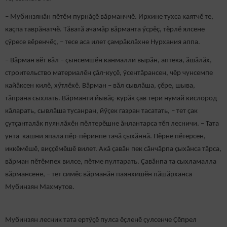
– Мубинзянăн пӗтӗм пурнăçӗ вăрманччӗ. Ирхине тухса каятчӗ те,
каçпа таврăнатчӗ. Тӑватӑ ачамăр вӑрманта ӳсрӗç, тӗрлӗ ялсене
çӳресе вӗренчӗç, – тесе аса илет çамрăклăхне Нурхания аппа.
– Вӑрман вӗт вӑл – ҫынсемшӗн канмалли вырӑн, аптека, ӑшӑлăх,
строительство материалӗн çăл-куçӗ, ӳсентăрансен, чĕр чунсемпе
кайăксен килĕ, хӳтлĕхĕ. Вӑрман – вӑл сывлӑша, çӗре, шыва,
тӑпрана сыхлать. Вăрманти йывăç-курăк çав тери нумай кислород
кăларать, сывлăша тусанран, йӳçек газран тасатать, – тет ҫак
ҫутҫанталӑк пуянлӑхӗн пӗлтерӗшне ăнлантарса тӗп лесничи. – Тата
унта кашни япала пӗр-пӗринпе тачӑ ҫыхӑннă. Пӗрне пӗтерсен,
иккӗмӗшӗ, виҫҫӗмӗшӗ вилет. Акă çавӑн пек сӑнчӑрпа çыхăнса тăрса,
вӑрман пӗтӗмпех вилсе, пӗтме пултарать. Ҫавӑнпа та сыхламалла
вӑрмансене, – тет симӗс вăрманăн паянхишӗн пӑшӑрханса
Мубинзян Махмутов.
Мубинзян лесник тата ертӳҫӗ пулса ӗçленӗ çулсенче Ҫӗпрел