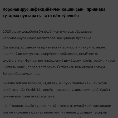
Коронавирус инфекцийӗнчен кашни çын прививка
тутарма пултарать тата вăл тӳлевсӗр
2020 ҫулхи декабрӗн 5-мӗшӗнчен пуҫласа, ҫӗршывра
коронавируса хирӗҫ масштаблă вакцинаци пуҫланчӗ.
Ҫав вӑхӑтрах çынсенче прививка тутармалла-и, е çук-и, текен
шикленӳ килсе тухать. «Хирӗçле шухăшлама, нимӗнпе те
ҫирӗплетмен фактсемпе никӗсленнӗ шухăшсем хӗтӗртеҫҫӗ», – тесе
шутлать Кивӗ Ҫӗпрел ял тӑрӑхӗн Ӗç тӑвакан комитечӗн ертӳҫи
Венера Салахутдинова.
Ыйтӑва тӗплӗн вӗренсе, «Çапла», е «Çук» тенине хăйшӗн уҫҫӑн
палӑртса, вӑл Covid-19а хирӗç прививка тутарма шутланă. Çакăн
ҫинчен вӑл пире те каласа пачӗ.
– Эпӗ яланах халăх хушшинче çӳрекен ҫын пулнӑ май, вакцинаци
иртме кирлине тахçанах пӗлеттӗм. Ку енӗпе шухăшăм та çирӗп