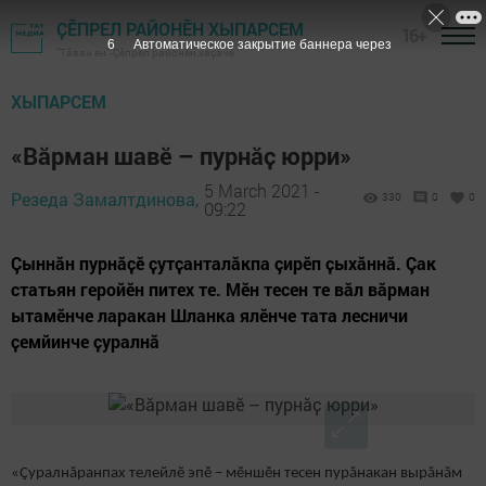
ҪӖПРЕЛ РАЙОНӖН ХЫПАРСЕМ
16+
5
Автоматическое закрытие баннера через
"Тӑван ен"-Çĕпрел районĕн хаçачӗ
ХЫПАРСЕМ
«Вӑрман шавӗ – пурнӑҫ юрри»
5 March 2021 -
Резеда Замалтдинова,
330
0
0
09:22
Çыннăн пурнӑҫӗ ҫутҫанталӑкпа çирӗп ҫыхӑннă. Çак
статьян геройӗн питех те. Мӗн тесен те вăл вăрман
ытамӗнче ларакан Шланка ялӗнче тата лесничи
ҫемйинче ҫуралнӑ
«Çуралнăранпах телейлӗ эпӗ – мӗншӗн тесен пурăнакан вырăнăм