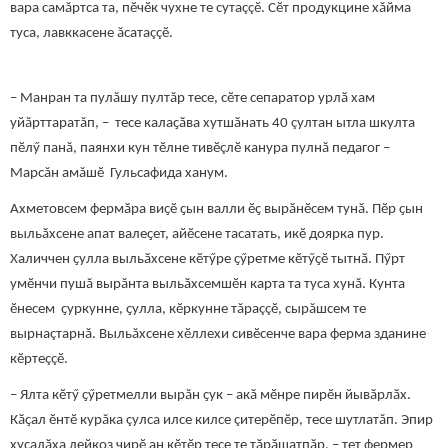
вара самăртса та, пӗчӗк чухне те сутаççӗ. Сӗт продукцине хăйма
туса, лавккасене ăсатаççӗ.
– Манран та пулăшу пултăр тесе, сӗте сепаратор урлӑ хам
уйăрттаратăп, – тесе калаҫӑва хутшӑнать 40 çултан ытла шкулта
пӗлӳ панă, паянхи кун тӗлне тивӗçлӗ канура пулнă педагог –
Марсăн амăшӗ Гульсафида ханум.
Ахметовсем фермӑра виҫӗ ҫын валли ӗҫ вырӑнӗсем тунӑ. Пӗр ҫын
выльӑхсене апат валеҫет, айӗсене тасатать, икӗ доярка пур.
Халиччен ҫулла выльӑхсене кӗтӳре ҫӳретме кӗтӳҫӗ тытнӑ. Пӳрт
умӗнчи пушă вырăнта выльӑхсемшӗн карта та туса хунă. Кунта
ӗнесем ҫуркунне, ҫулла, кӗркунне тăраççӗ, сырăшсем те
вырнаçтарнă. Выльăхсене хӗллехи сивӗсенче вара ферма зданине
кӗртеççӗ.
– Ялта кӗтӳ ҫӳретмелли вырăн ҫук – акӑ мӗнре пирӗн йывӑрлӑх.
Кӑҫал ӗнтӗ курăка çулса илсе килсе çитерӗпӗр, тесе шутлатăп. Эпир
хуҫалӑха лейкоз чирӗ ан кӗтӗр тесе те тӑрӑшатпӑр, – тет фермер