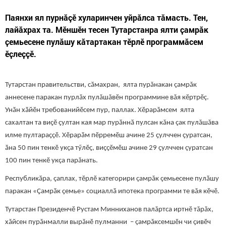
Паянхи ял пурнăçӗ хуларинчен уйрăлса тăмасть. Тен,
лайăхрах та. Мӗншӗн тесен Тутарстанра ялти ҫамрӑк
ҫемьесене пулӑшу кăтартакан тӗрлӗ программӑсем
ӗҫлеҫҫӗ.
Тутарстан правительстви, сӑмахран, ялта пурăнакан çамрăк
аннесене паракан пурлăх пулăшăвӗн программине вăя кӗртрӗç.
Унӑн хӑйӗн требованийӗсем пур, паллах. Хӗрарăмсем ялта
сахалтан та виҫӗ ҫултан кая мар пурӑннӑ пулсан кăна çак пулăшăва
илме пултараҫҫӗ. Хӗрарӑм пӗрремӗш ачине 25 ҫулччен ҫуратсан,
ӑна 50 пин тенкӗ укçа тӳлӗҫ, виҫҫӗмӗш ачине 29 ҫулччен çуратсан
100 пин тенкӗ укçа парăнать.
Республикӑра, çаплах, тӗрлӗ категорири çамрăк çемьесене пулӑшу
паракан «Ҫамрӑк ҫемье» социаллӑ ипотека программи те вăя кӗчӗ.
Тутарстан Президенчӗ Рустам Минниханов палăртса иртнӗ тăрăх,
хăйсен пурăнмалли вырăнӗ пулманни – çамрăксемшӗн чи ҫивӗч