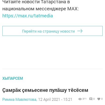
Читайте новости Татарстана в
национальном мессенджере MАХ:
https://max.ru/tatmedia
Перейти на страницу новости
ХЫПАРСЕМ
Ҫамрӑк ҫемьесене пулӑшу тӗсӗсем
Римма Мавлютова,
12 April 2021 - 15:21
311
0
0