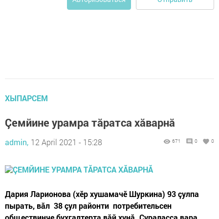
ХЫПАРСЕМ
Çемйине урамра тăратса хăварнă
admin,
12 April 2021 - 15:28
671
0
0
Дария Ларионова (хӗр хушамачӗ Шуркина) 93 çулпа
пырать, вăл 38 çул районти потребительсен
обществинче бухгалтерта вăй хунă. Çураласса вара,