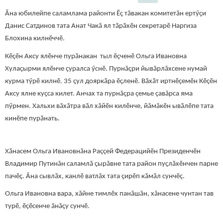
Ăна юбилейпе саламлама районти Ӗҫ тӑвакан комитетăн ертӳҫи
Данис Сатдинов тата Анат Чакă ял тӑрӑхӗн секретарӗ Наргиза
Блохина килнӗччӗ.
Кӗҫӗн Аксу ялӗнче пурӑнакан тыл ӗçченӗ Ольга Ивановна
Хулаҫырми ялӗнче ҫуралса ӳснӗ. Пурнăçри йывăрлăхсене нумай
курма тӳрӗ килнӗ. 35 ҫул дояркӑра ӗҫленӗ. Вӑхӑт иртнӗҫемӗн Кӗçӗн
Аксу ялне куҫса килет. Анчах та пурнăçра çемье çавăрса яма
пӳрмен. Хальхи вăхăтра вӑл хăйӗн килӗнче, йăмăкӗн ывӑлӗпе тата
кинӗпе пурӑнать.
Хӑнасем Ольга Ивановнӑна Раççей Федерацийӗн Президенчӗн
Владимир Путинăн саламлӑ ҫырăвне тата район пуҫлӑхӗнчен парне
пачӗҫ. Ӑна сывлӑх, канлӗ ватлăх тата ҫирӗп кӑмӑл сунчӗç.
Ольга Ивановна вара, хăйне тимлӗх панăшăн, хăнасене чунтан тав
турӗ, ӗçӗсенче ăнăçу сунчӗ.