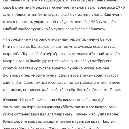
Çӗпрелӗнчи сельпона куçараççӗ. Вăл вăхăтра унта Çӗнӗ Йӗлмел
хӗрӗ Валентина Угандеева ӗçленине те калать вăл. Тарье акка 1976
çулта общепит тытăмне куçать, аслă бухгалтер пулать. Хăш чухне
отпуск та паман, укçине панă та ӗçлеме хушнă. 1983 çулта вăл
тивӗçлӗ канăва тухать,1985 çулта вара ӗçлеме пăрахать.
– Пӗррехинче мана район пульници территорийӗнче Быков
Миттюк курчӗ. Вăл хамăр ял çынни, унта хуçалăх ӗçӗсене туса
пыратчӗ. «Тарье, хăвăр пӳртӗре курас килмест-и?» – ыйтать вăл
манран. Мана йывăç çурта илсе кӗчӗ, унта вăл ут хатӗрӗсене
усратчӗ. Малтан ку çуртра врачсем пурăннă иккен, кайран
пульницан пӗр уйрăмӗ пулнă. Çапла вара эпӗ хамăрăн тустарса
кайнă пӳрт ăшне темиçе теçетке çул иртсен кӗрсе куртăм, чӳрече
саккисене, стенисене алăпа сӗртӗне-сӗртӗне пăхрăм, – тет Тарье.
Юлашки 12 çул Тарье аккана хӗл каçма ялта хăвармаççӗ.
Ульяновскра пурăнакан ачисем хăйсем патне илсе каяççӗ. Май
уйăхӗ çитсенех вара вăл яла таврăнать. Пӗччен мар, унпа пӗрле
Юлия хӗрӗ те пырать, амăшне пӗччен пурăнтармасть. Паллах,
ачисем хăйне пăхни халь Тарье аккашăн пысăк телей.