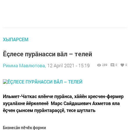
ХЫПАРСЕМ
Ӗçлесе пурăнасси вӑл – телей
Римма Мавлютова,
12 April 2021 - 15:19
289
0
0
Ильмет-Чаткас ялӗнче пурăнса, хăйӗн хресчен-фермер
хуçалăхне йӗркеленӗ Марс Сайдашевич Ахметов яла
ӗçчен çынсем пурăнтараççӗ, тесе шутлать
Бизнесăн пӗчӗк форми