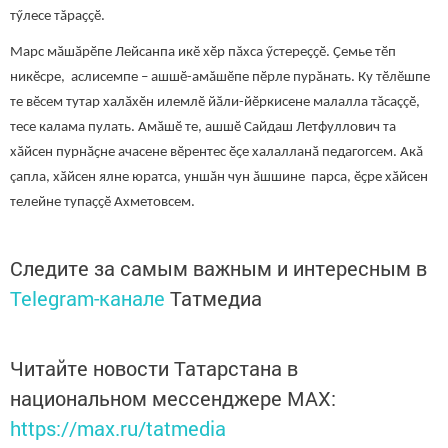
тӳлесе тăраҫҫӗ.
Марс мӑшӑрӗпе Лейсанпа икӗ хӗр пăхса ӳстереҫҫӗ. Ҫемье тӗп
никӗсре, аслисемпе – ашшӗ-амăшӗпе пӗрле пурăнать. Ку тӗлӗшпе
те вӗсем тутар халӑхӗн илемлӗ йӑли-йӗркисене малалла тăсаççӗ,
тесе калама пулать. Амӑшӗ те, ашшӗ Сайдаш Летфуллович та
хӑйсен пурнӑҫне ачасене вӗрентес ӗҫе халалланӑ педагогсем. Акă
çапла, хӑйсен ялне юратса, уншăн чун ăшшине парса, ӗҫре хӑйсен
телейне тупаҫҫӗ Ахметовсем.
Следите за самым важным и интересным в
Telegram-канале
Татмедиа
Читайте новости Татарстана в
национальном мессенджере MАХ:
https://max.ru/tatmedia