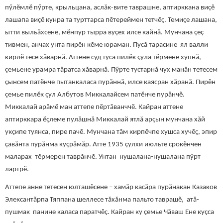
пӳлӗмлӗ пӳрте, крыльцана, аслăк-вите таврашне, аптирккана виçӗ
лашапа виçӗ кунра та турттарса пӗтереймен тетчӗç. Темиçе лашана,
ытти выльăхсене, мӗнпур тырра вуçех илсе кайнă. Мунчана çеç
тивмен, анчах унта пирӗн кӗме юраман. Пусă тарасине ял валли
кирлӗ тесе хăварнă. Аттене суд туса пилӗк çула тӗрмене хупнă,
çемьене урамра тăратса хăварнă. Пӳрте тустарнă чух манăн тетесем
çынсем патӗнче пытанкаласа пурăннă, илсе каясран хăранă. Пирӗн
çемье пилӗк çул Албутов Миккалайсем патӗнче пурăнчӗ.
Миккалай арăмӗ ман аттепе пӗртăванччӗ. Кайран аттене
аптирккара ӗçлеме пулăшнă Миккалай ятлă арçын мунчана хăй
укçипе туянса, пире пачӗ. Мунчана тăм кирпӗчпе хушса хучӗç, эпир
çавăнта пурăнма куçрăмăр. Атте 1935 çулхи июльте срокӗнчен
маларах тӗрмерен таврăнчӗ. Унтан нушалана-нушалана пӳрт
лартрӗ.
Аттепе анне тетесен юлташӗсене – хамăр касăра пурăнакан Казаков
Элексантăрпа Тяппана шеллесе тăхăнма пальто таврашӗ, атă-
пушмак панине каласа паратчӗç. Кайран ку çемье Чăваш Ене куçса