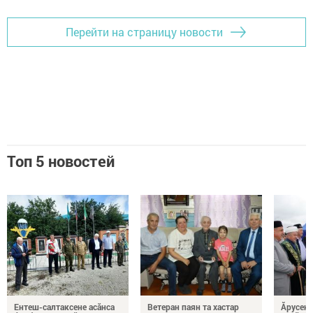
Перейти на страницу новости
Топ 5 новостей
Ентеш-салтаксене асӑнса
Ветеран паян та хастар
Ăрусен 