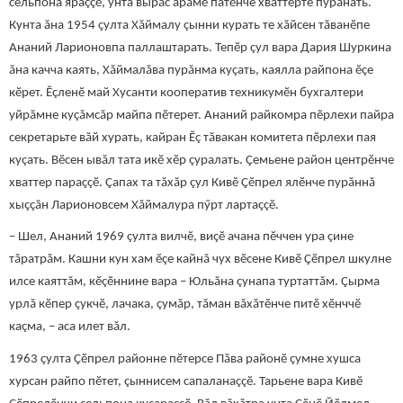
сельпона яраççӗ, унта вырăс арăмӗ патӗнче хваттерте пурăнать.
Кунта ăна 1954 çулта Хăймалу çынни курать те хăйсен тăванӗпе
Ананий Ларионовпа паллаштарать. Тепӗр çул вара Дария Шуркина
ăна качча каять, Хăймалăва пурăнма куçать, каялла райпона ӗçе
кӗрет. Ӗçленӗ май Хусанти кооператив техникумӗн бухгалтери
уйрăмне куçăмсăр майпа пӗтерет. Ананий райкомра пӗрлехи пайра
секретарьте вăй хурать, кайран Ӗç тăвакан комитета пӗрлехи пая
куçать. Вӗсен ывăл тата икӗ хӗр çуралать. Çемьене район центрӗнче
хваттер параççӗ. Çапах та тăхăр çул Кивӗ Çӗпрел ялӗнче пурăннă
хыççăн Ларионовсем Хăймалура пӳрт лартаççӗ.
– Шел, Ананий 1969 çулта вилчӗ, виçӗ ачана пӗччен ура çине
тăратрăм. Кашни кун хам ӗçе кайнă чух вӗсене Кивӗ Çӗпрел шкулне
илсе каяттăм, кӗçӗннине вара – Юльăна çунапа туртаттăм. Çырма
урлă кӗпер çукчӗ, лачака, çумăр, тăман вăхăтӗнче питӗ хӗнччӗ
каçма, – аса илет вăл.
1963 çулта Çӗпрел районне пӗтерсе Пăва районӗ çумне хушса
хурсан райпо пӗтет, çыннисем сапаланаççӗ. Тарьене вара Кивӗ