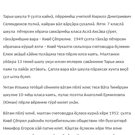
Тарье шкула 9 çулта кайнă, пӗрремӗш учителӗ Кирилл Дмитриевич
Селендюков пулнă, кайран вăл вăрçăра çухалнă. Ялти 7 класлă
шкула пӗтерсен хӗрача саккăрмӗш класа Аслă Аксăва çӳрет,
тăххăрмӗшне вара – Кивӗ Çӗпрелне. 1949 çулта тăххăр пӗтерсен
хӗрачана кӳршӗ ялти – Кивӗ Чукалти сельпора счетоводра ӗçлекен
Елюк акăшӗ хăйне пулăшма тесе пӗрле илсе каять. Малтанхи
уйăхра 13 тенкӗ шалу укçи илсен еплерех савăннине Тарье акка
паян та лайăх астăвать. Çапла вара вăл шкула пăрахсах кунта виçӗ
çул ытла ӗçлет.
Унтан Илькка тетӗшӗ сӗннипе вăтам пӗлӳ илес тесе Вăта Тимӗрçен
шкулне 10-мӗш класа каять, пулас поэтпа Анатолий Ермиловпа
(Юман) пӗрле вӗренме тӳрӗ килет унăн.
Вăтам пӗлӳ илнӗ, малтан счетоводра ӗçлесе курнă хӗре 1952 çулта
Кивӗ Çӗпрел районӗн потребительсен обществин тӗп бухгалтерӗ
Никифор Егоров хăй патне илет. Кăштах ӗçлесен хӗре Упи ялне