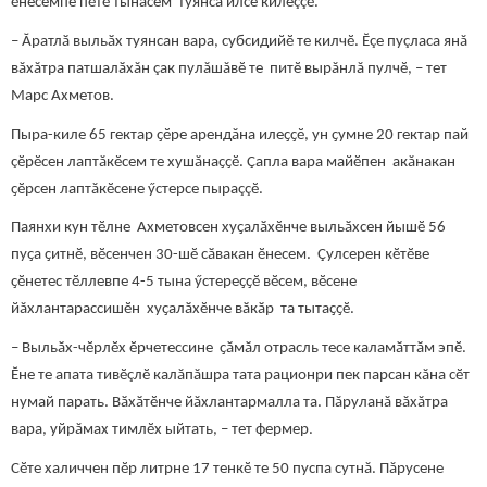
ӗнесемпе пӗтӗ тынасем туянса илсе килеççӗ.
– Ӑратлӑ выльӑх туянсан вара, субсидийӗ те килчӗ. Ӗçе пуçласа янă
вăхăтра патшалӑхăн çак пулăшăвӗ те питӗ вырăнлă пулчӗ, – тет
Марс Ахметов.
Пыра-киле 65 гектар ҫӗре арендăна илеҫҫӗ, ун ҫумне 20 гектар пай
çӗрӗсен лаптăкӗсем те хушăнаҫҫӗ. Çапла вара майӗпен акăнакан
ҫӗрсен лаптăкӗсене ӳстерсе пыраççӗ.
Паянхи кун тӗлне Ахметовсен хуҫалӑхӗнче выльӑхсен йышӗ 56
пуҫа ҫитнӗ, вӗсенчен 30-шӗ сӑвакан ӗнесем. Çулсерен кӗтӗве
ҫӗнетес тӗллевпе 4-5 тына ӳстереҫҫӗ вӗсем, вӗсене
йăхлантарассишӗн хуҫалӑхӗнче вӑкӑр та тытаҫҫӗ.
– Выльӑх-чӗрлӗх ӗрчетессине ҫӑмӑл отрасль тесе каламӑттӑм эпӗ.
Ӗне те апата тивӗçлӗ калăпăшра тата рационри пек парсан кăна сӗт
нумай парать. Вӑхӑтӗнче йăхлантармалла та. Пăруланă вăхăтра
вара, уйрăмах тимлӗх ыйтать, – тет фермер.
Сӗте халиччен пӗр литрне 17 тенкӗ те 50 пуспа сутнă. Пăрусене