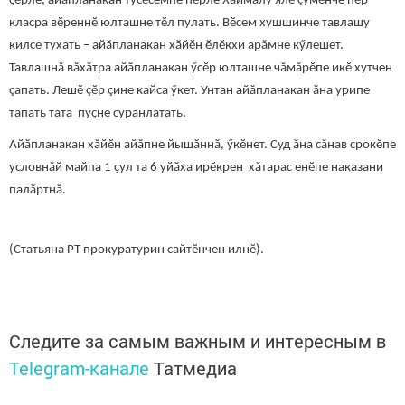
ҫӗрле, айăпланакан тусӗсемпе пӗрле Хăймалу ялӗ çумӗнче пӗр
класра вӗреннӗ юлташне тӗл пулать. Вӗсем хушшинче тавлашу
килсе тухать – айӑпланакан хӑйӗн ӗлӗкхи арăмне кӳлешет.
Тавлашнă вăхăтра айӑпланакан ӳсӗр юлташне чăмăрӗпе икӗ хутчен
çапать. Лешӗ çӗр çине кайса ӳкет. Унтан айӑпланакан ӑна урипе
тапать тата пуҫне суранлатать.
Айӑпланакан хӑйӗн айӑпне йышӑннӑ, ӳкӗнет. Суд ӑна сăнав срокӗпе
условнăй майпа 1 ҫул та 6 уйӑха ирӗкрен хăтарас енӗпе наказани
палӑртнӑ.
(Статьяна РТ прокуратурин сайтӗнчен илнӗ).
Следите за самым важным и интересным в
Telegram-канале
Татмедиа