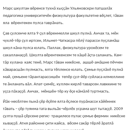
Марс шкултан вӗренсе тухнă хыççăн Ульяновскри патшалӑх
педагогика университечӗн физкультура факультетне вӗçлет, тӑван
яла вӗрентекен пулса таврӑнать.
Çав çулсенче ялта 9 ҫул вӗренмелли шкул пулнă. Анчах та, мӗн
чухлӗ-тӗр çул иртсен, Ильмет-Чаткасра пӗлӳ парасси пуҫламӑш
шкул кăна пулса юлать. Паллах, физкультура урокӗсем те
сахалланаççӗ. Шкулта вӗрентекенсем те хăшӗ ăçта саланать. Кам-
тăр хулана каяс тенӗ, Марс тӑван никӗсне, ашшӗ-амӑшне пӗччен
хӑварасшăн пулмасть, ялта тӗпленсе юлать. Ҫемье пуҫлăхӗ пулнӑ
май, ҫемьене тӑрантарассишӗн тепӗр ҫул-йӗр суйласа илмеллине
те ӑнланать вăл. Апат-çимӗç, куллен кирлӗ таварсен лавккине те
уҫса пăхаççӗ. Анчах, мӗншӗн-тӗр ку ӗçе кăмăлӗ туртмасть.
Йăх-несӗлтен пынă ҫӗр ӗçӗпе ялта ӗçлесе пурăнасси хăйӗннех
тăвать – ҫӗр туянма тата выльӑх-чӗрлӗх усрама шут тытаҫҫӗ. 2009
ҫулта пушӑ ҫӗрсене регис- трацилесе пулас ҫемье фермин никӗсне
хываççӗ. Атня районне ҫити кайса, вӗсем сакӑр тӗрлӗ ӑратлă