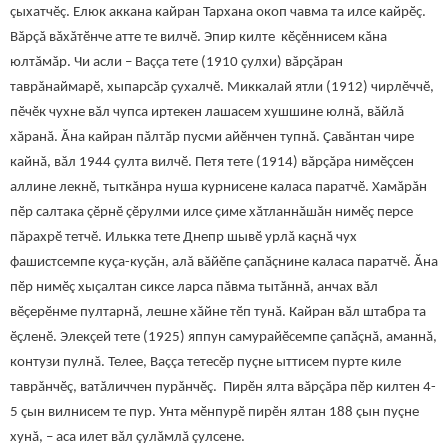
çыхатчӗç. Елюк аккана кайран Тархана окоп чавма та илсе кайрӗç.
Вăрçă вăхăтӗнче атте те вилчӗ. Эпир килте кӗçӗннисем кăна
юлтăмăр. Чи асли – Ваççа тете (1910 çулхи) вăрçăран
таврăнаймарӗ, хыпарсăр çухалчӗ. Миккалай ятли (1912) чирлӗччӗ,
пӗчӗк чухне вăл чупса иртекен лашасем хушшине юлнă, вăйлă
хăранă. Ăна кайран пăлтăр пусми айӗнчен тупнă. Çавăнтан чире
кайнă, вăл 1944 çулта вилчӗ. Петя тете (1914) вăрçăра нимӗçсен
аллине лекнӗ, тыткăнра нуша курнисене каласа паратчӗ. Хамăрăн
пӗр салтака çӗрнӗ çӗрулми илсе çиме хăтланнăшăн нимӗç персе
пăрахрӗ тетчӗ. Илькка тете Днепр шывӗ урлă каçнă чух
фашистсемпе куçа-куçăн, алă вăйӗпе çапăçнине каласа паратчӗ. Ăна
пӗр нимӗç хыçалтан сиксе ларса пăвма тытăннă, анчах вăл
вӗçерӗнме пултарнă, лешне хăйне тӗп тунă. Кайран вăл штабра та
ӗçленӗ. Элекçей тете (1925) яппун самурайӗсемпе çапăçнă, аманнă,
контузи пулнă. Телее, Ваççа тетесӗр пуçне ыттисем пурте киле
таврăнчӗç, ватăличчен пурăнчӗç. Пирӗн ялта вăрçăра пӗр килтен 4-
5 çын вилнисем те пур. Унта мӗнпурӗ пирӗн ялтан 188 çын пуçне
хунă, – аса илет вăл çулăмлă çулсене.