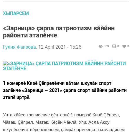
ХЫПАРСЕМ
«Зарница» ҫарпа патриотизм вӑййин
районти этапӗнче
Гулия Фаизова,
12 April 2021 - 15:26
309
0
0
1 номерлӗ Кивӗ Çӗпрелӗнчи вăтам шкулăн спорт
залӗнче «Зарница – 2021» ҫарпа спорт вӑййин районти
этапӗ иртрӗ.
Унта хăйсен зонисенче çӗнтернӗ 1 номерлӗ Кивӗ Çӗпрел,
Чӑваш Ҫӗпрел, Матак, Кӗçӗн Чăнлă, Упи, Аслă Аксу
шкулӗсенчи вӗренекенсем, çамрăк армеецсен командисем