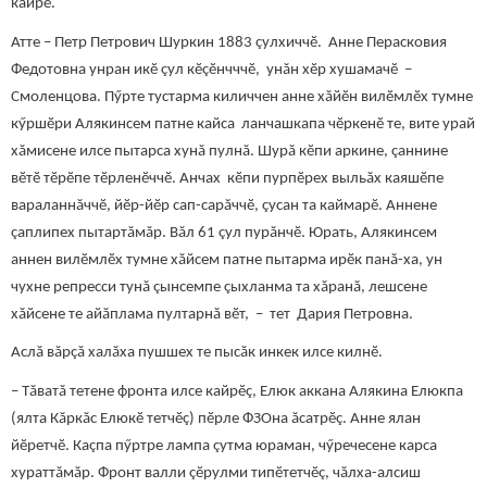
кайрӗ.
Атте – Петр Петрович Шуркин 1883 çулхиччӗ. Анне Перасковия
Федотовна унран икӗ çул кӗçӗнчччӗ, унăн хӗр хушамачӗ –
Смоленцова. Пӳрте тустарма киличчен анне хăйӗн вилӗмлӗх тумне
кӳршӗри Алякинсем патне кайса ланчашкапа чӗркенӗ те, вите урай
хăмисене илсе пытарса хунă пулнă. Шурă кӗпи аркине, çаннине
вӗтӗ тӗрӗпе тӗрленӗччӗ. Анчах кӗпи пурпӗрех выльăх каяшӗпе
вараланнăччӗ, йӗр-йӗр сап-сарăччӗ, çусан та каймарӗ. Аннене
çаплипех пытартăмăр. Вăл 61 çул пурăнчӗ. Юрать, Алякинсем
аннен вилӗмлӗх тумне хăйсем патне пытарма ирӗк панă-ха, ун
чухне репресси тунă çынсемпе çыхланма та хăранă, лешсене
хăйсене те айăплама пултарнă вӗт, – тет Дария Петровна.
Аслă вăрçă халăха пушшех те пысăк инкек илсе килнӗ.
– Тăватă тетене фронта илсе кайрӗç, Елюк аккана Алякина Елюкпа
(ялта Кăркăс Елюкӗ тетчӗç) пӗрле ФЗОна ăсатрӗç. Анне ялан
йӗретчӗ. Каçпа пӳртре лампа çутма юраман, чӳречесене карса
хураттăмăр. Фронт валли çӗрулми типӗтетчӗç, чăлха-алсиш