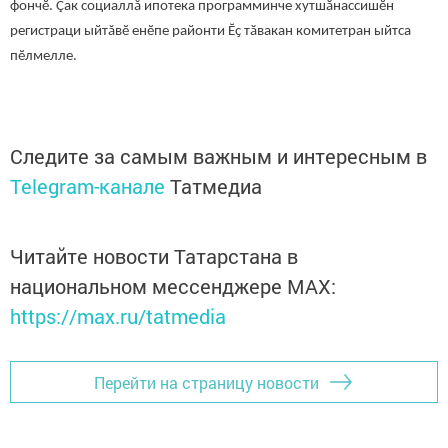
фончӗ. Çак социаллă ипотека программинче хутшӑнассишӗн
регистраци ыйтăвӗ енӗпе районти Ӗҫ тӑвакан комитетран ыйтса
пӗлмелле.
Следите за самым важным и интересным в
Telegram-канале
Татмедиа
Читайте новости Татарстана в
национальном мессенджере MАХ:
https://max.ru/tatmedia
Перейти на страницу новости