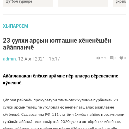
футбол турнирӗ
çирӗпле
ХЫПАРСЕМ
23 ҫулхи арҫын юлташне хӗненӗшӗн
айӑпланчӗ
admin,
12 April 2021 - 15:17
275
0
0
Айӑпланакан ӗлӗкхи арӑмне пӗр класра вӗренекенпе
кӳлешнӗ.
Ҫӗпрел районӗн прокуратури Ульяновск хулинче пурăнакан 23
ҫулхи арçын тӗлӗшпе уголовлӑ ӗҫ енӗпе патшалăх айăплавне
хӳтӗлерӗ. Суд арҫынна РФ 111 статйин 1-мӗш пайӗпе преступлени
тунӑшӑн айӑплă тесе палăртнă. 2020 ҫулхи октябрӗн 4-мӗшӗнче,