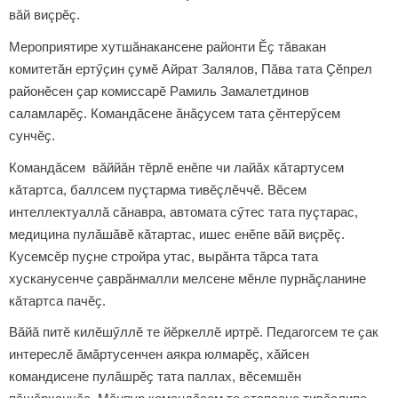
вăй виçрӗç.
Мероприятире хутшӑнакансене районти Ӗҫ тӑвакан
комитетăн ертӳҫин çумӗ Айрат Залялов, Пӑва тата Ҫӗпрел
районӗсен ҫар комиссарӗ Рамиль Замалетдинов
саламларӗҫ. Командӑсене ӑнӑҫусем тата ҫӗнтерӳсем
сунчӗҫ.
Командăсем вӑййăн тӗрлӗ енӗпе чи лайӑх кăтартусем
кăтартса, баллсем пуçтарма тивӗçлӗччӗ. Вӗсем
интеллектуаллă сăнавра, автомата сӳтес тата пуçтарас,
медицина пулӑшӑвӗ кăтартас, ишес енӗпе вăй виçрӗç.
Кусемсӗр пуҫне стройра утас, вырӑнта тăрса тата
хусканусенче ҫаврӑнмалли мелсене мӗнле пурнăçланине
кӑтартса пачӗҫ.
Вӑйӑ питӗ килӗшӳллӗ те йӗркеллӗ иртрӗ. Педагогсем те ҫак
интереслӗ ӑмӑртусенчен аякра юлмарӗҫ, хӑйсен
командисене пулӑшрӗҫ тата паллах, вӗсемшӗн