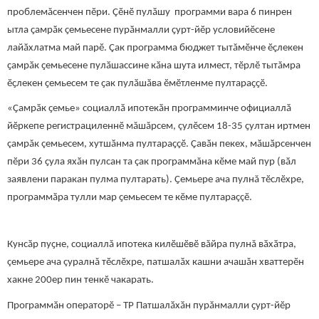
проблемăсенчен пӗри. Çӗнӗ пулӑшу программи вара 6 пинрен
ытла ҫамрӑк ҫемьесене пурӑнмалли ҫурт-йӗр условийӗсене
лайӑхлатма май парӗ. Çак программа бюджет тытăмӗнче ӗҫлекен
ҫамрӑк ҫемьесене пулӑшассине кӑна шута илмест, тӗрлӗ тытăмра
ӗҫлекен ҫемьесем те ҫак пулӑшӑва ӗмӗтленме пултараҫҫӗ.
«Ҫамрӑк ҫемье» социаллӑ ипотекӑн программинче официаллӑ
йӗркепе регистрациленнӗ мăшăрсем, çулӗсем 18-35 ҫултан иртмен
çамрăк çемьесем, хутшӑнма пултараҫҫӗ. Ҫавӑн пекех, мӑшӑрсенчен
пӗри 36 ҫула яхӑн пулсан та çак программăна кӗме май пур (вӑл
заявлени паракан пулма пултарать). Ҫемьере ача пулнă тӗслӗхре,
программӑра тулли мар ҫемьесем те кӗме пултараççӗ.
Кунсӑр пуҫне, социаллă ипотека килӗшӗвӗ вăйра пулнă вӑхӑтра,
çемьере ача çуралнă тӗслӗхре, патшалӑх кашни ачашăн хваттерӗн
хакне 200ер пин тенкӗ чакарать.
Программӑн операторӗ – ТР Патшалӑхӑн пурӑнмалли ҫурт-йӗр