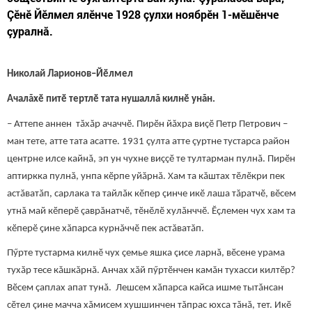
Çӗнӗ Йӗлмел ялӗнче 1928 çулхи ноябрӗн 1-мӗшӗнче
çуралнă.
Николай Ларионов–Йӗлмел
Ачалăхӗ питӗ тертлӗ тата нушаллă килнӗ унăн.
– Аттепе аннен тăхăр ачаччӗ. Пирӗн йăхра виçӗ Петр Петрович –
ман тете, атте тата асатте. 1931 çулта атте çуртне тустарса район
центрне илсе кайнă, эп ун чухне виççӗ те тултарман пулнă. Пирӗн
аптиркка пулнă, унпа кӗрпе уйăрнă. Хам та кăштах тӗлӗкри пек
астăватăп, сарлака та тайлăк кӗпер çинче икӗ лаша тăратчӗ, вӗсем
утнă май кӗперӗ çаврăнатчӗ, тӗнӗлӗ хулăнччӗ. Ӗçлемен чух хам та
кӗперӗ çине хăпарса курнăччӗ пек астăватăп.
Пӳрте тустарма килнӗ чух çемье яшка çисе ларнă, вӗсене урама
тухăр тесе кăшкăрнă. Анчах хăй пӳртӗнчен камăн тухасси килтӗр?
Вӗсем çаплах апат тунă. Лешсем хăпарса кайса ишме тытăнсан
сӗтел çине мачча хăмисем хушшинчен тăпрас юхса тăнă, тет. Икӗ