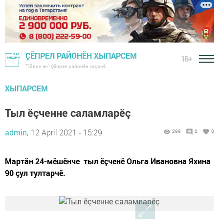
ҪӖПРЕЛ РАЙОНӖН ХЫПАРСЕМ
16+
"Тӑван ен"-Çĕпрел районĕн хаçачӗ
ХЫПАРСЕМ
Тыл ӗçченне саламларӗç
admin,
12 April 2021 - 15:29
299
0
0
Мартăн 24-мӗшӗнче тыл ӗҫченӗ Ольга Ивановна Яхина
90 çул тултарчӗ.