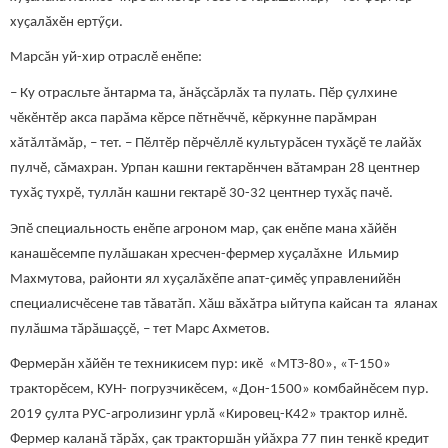
хуҫалӑхӗн ертӳҫи.
Марсăн уй-хир отраслӗ енӗпе:
– Ку отрасльте ăнтарма та, ăнăçсăрлăх та пулать. Пӗр çулхине
чӗкӗнтӗр акса парӑма кӗрсе пӗтнӗччӗ, кӗркунне парăмран
хăтăлтăмăр, – тет. – Пӗлтӗр пӗрчӗллӗ культурăсен тухӑҫӗ те лайăх
пулчӗ, сӑмахран. Урпан кашни гектарӗнчен вӑтамран 28 центнер
тухӑҫ тухрӗ, туллӑн кашни гектарӗ 30-32 центнер тухăç пачӗ.
Эпӗ специальность енӗпе агроном мар, çак енӗпе мана хăйӗн
канашӗсемпе пулăшакан хресчен-фермер хуҫалӑхне Ильмир
Махмутова, районти ял хуҫалӑхӗпе апат-çимӗç управленийӗн
специалисчӗсене тав тăватăп. Хăш вăхăтра ыйтупа кайсан та яланах
пулӑшма тӑрӑшаҫҫӗ, – тет Марс Ахметов.
Фермерăн хăйӗн те техникисем пур: икӗ «МТЗ-80», «Т-150»
тракторӗсем, КУН- погрузчикӗсем, «Дон-1500» комбайнӗсем пур.
2019 ҫулта РУС-агролизинг урлӑ «Кировец-К42» трактор илнӗ.
Фермер каланӑ тӑрӑх, ҫак тракторшӑн уйăхра 77 пин тенкӗ кредит