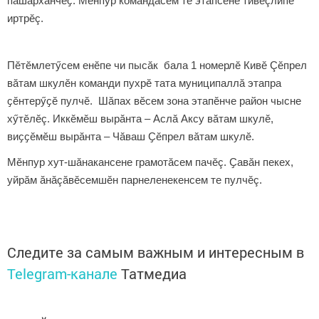
пӑшӑрханчӗҫ. Мӗнпур командӑсем те этапсене тивӗçлипе
иртрӗç.
Пӗтӗмлетӳсем енӗпе чи пысăк бала 1 номерлӗ Кивӗ Çӗпрел
вăтам шкулӗн команди пухрӗ тата муниципаллă этапра
ҫӗнтерӳҫӗ пулчӗ. Шăпах вӗсем зона этапӗнче район чысне
хӳтӗлӗç. Иккӗмӗш вырӑнта – Аслӑ Аксу вăтам шкулӗ,
виҫҫӗмӗш вырăнта – Чӑваш Ҫӗпрел вӑтам шкулӗ.
Мӗнпур хут-шӑнакансене грамотăсем пачӗç. Ҫавӑн пекех,
уйрăм ăнăçăвӗсемшӗн парнеленекенсем те пулчӗç.
Следите за самым важным и интересным в
Telegram-канале
Татмедиа