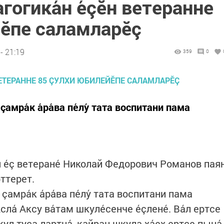
агогика́н е́çĕн ветеранне
йĕпе саламларĕç
- 21:19
359
0
л çамра́к а́ра́ва пе́лу́ тата воспитани пама
ан е́ç ветеране́ Николай Федорович Романов пая
ттерет.
л çамра́к а́ра́ва пе́лу́ тата воспитани пама
сла́ Аксу ва́там шкуле́сенче е́çлене́. Ва́л ертсе
ул туса лартна́, кайран шкула ха́ех ертсе пына́