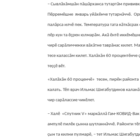
– Сывлӑхăмшăн пăшăрханса тутартăм прививкă
Пӗрремӗшне январь уйăхӗнче тутарнăччӗ. Орг
палăрса илчӗ пек. Температура тата кăткăсра
пӗр кун та ӗҫрен юлмарӑм. Акӑ ӗнтӗ иккӗмӗшне
чирӗ сарăличченхи вăхăтне таврăнас килет. Ма
тесе калассăм килет. Халăхăн 60 процентӗнче 
теççӗ вӗт.
«Халӑхӑн 60 проценчӗ» тесен, пирӗн районта 
калать. Тӗп врач Ильмас Шигабутдинов каланӑ 
чир сарăлассие чикӗлет.
– Халӗ «Спутник V» маркăллă Гам-КОВИД-Вак 
ампулӗ пилӗк çынна шутланнăччӗ. Районти тӗп
çын та килни пулмарӗ, – тет Ильмас Шигабутд