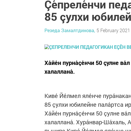
Çе́преле́нчи пед
85 çулхи юбиле
Резеда Замалтдинова,
5 February 2021 
Ха́йе́н пурна́çе́нчи 50 çулне ва́
халаллана́.
Киве́ Йе́лмел яле́нче пура́нак
85 çулхи юбилейне пала́ртса ир
Ха́йе́н пурна́çе́нчи 50 çулне ва́
халаллана́. Хура́нвар-Ша́халь, А
пынипе Киве́ Йе́лмел яле́нче шк