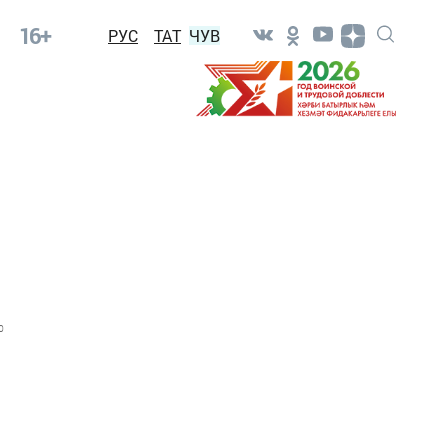
16+
РУС
ТАТ
ЧУВ
0