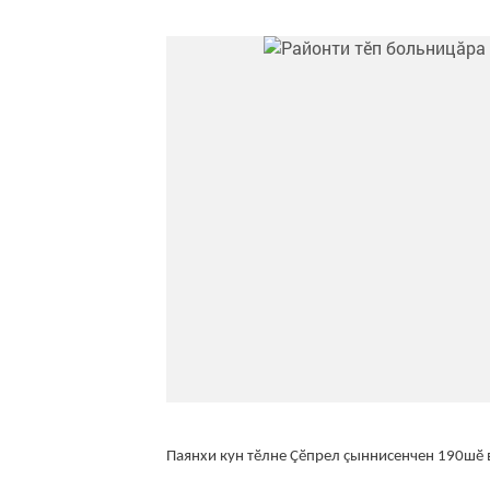
Паянхи кун тӗлне Çӗпрел çыннисенчен 190шӗ 