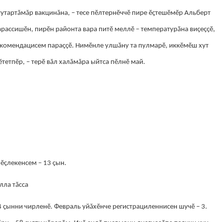
тутартăмăр вакцинăна, – тесе пӗлтернӗччӗ пире ӗҫтешӗмӗр Альберт
тарассишӗн, пирӗн районта вара питӗ меллӗ – температурӑна виҫеҫҫӗ,
екомендацисем параҫҫӗ. Нимӗнле улшӑну та пулмарӗ, иккӗмӗш хут
тетпӗр, – терӗ вăл халăмăра ыйтса пӗлнӗ май.
ӗçлекенсем – 13 çын.
лла тӑсса
 ҫынни чирленӗ. Февраль уйăхӗнче регистрациленнисен шучӗ – 3.