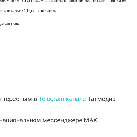
ӗри – 58 ҫулти хӗрарӑм. Икӗ енлӗ пневмони диагнозӗпе паянхи кун
госпитальте 11 ҫын сипленет.
çакăн пек:
.
интересным в
Telegram-канале
Татмедиа
в национальном мессенджере MАХ: