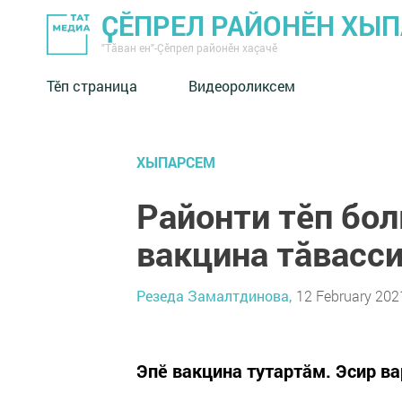
ҪӖПРЕЛ РАЙОНӖН ХЫ
"Тӑван ен"-Çĕпрел районĕн хаçачӗ
Тӗп страница
Видеороликсем
ХЫПАРСЕМ
Районти тӗп бо
вакцина тăвасс
Резеда Замалтдинова,
12 February 2021
Эпӗ вакцина тутартӑм. Эсир ва