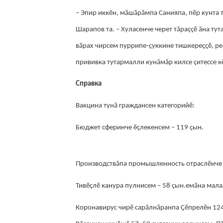
– Эпир иккӗн, мӑшӑрӑмпа Санияпа, пӗр кунта 
Шарапов та. – Хуласенче черет тăраççӗ ăна ту
вӑрах чирсем пуррипе-çуккине тишкереҫҫӗ, р
прививка тутармалли кунăмăр килсе çитессе кӗ
Справка
Вакцина тунă граждансен категорийӗ:
Бюджет сферинче ӗçлекенсем – 119 çын.
Производствăпа промышленность отраслӗнче 
Тивӗçлӗ канура пулнисем – 58 çын.емӑна мала
Коронавирус чирӗ сарӑлнӑранпа Çӗпрелӗн 124