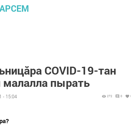
ПАРСЕМ
льницăра COVID-19-тан
и малалла пырать
 - 15:04
272
0
ра?