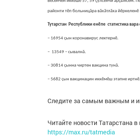
Вӗсенчен иккӗшӗ 57, 59 ҫулсенчи арҫынсем. П
районти тӗп больницăра вӑхӑтлӑха йӗркеленӗ 
Тутарстан Республики енӗпе статистика вара 
– 16954 çын коронавирус лектернӗ.
– 13549 – сывалнă.
– 30814 çынна чиртен вакцина тунă.
– 5682 çын вакцинацин иккӗмӗш этапне иртнӗ
Следите за самым важным и 
Читайте новости Татарстана 
https://max.ru/tatmedia