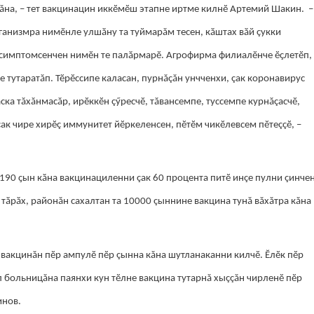
на, – тет вакцинацин иккӗмӗш этапне иртме килнӗ Артемий Шакин. –
анизмра нимӗнле улшӑну та туймарăм тесен, кӑштах вӑй çукки
х симптомсенчен нимӗн те палӑрмарӗ. Агрофирма филиалӗнче ӗҫлетӗп,
 тутаратăп. Тӗрӗссипе каласан, пурнăçăн унчченхи, çак коронавирус
ска тăхăнмасăр, ирӗккӗн çӳресчӗ, тăвансемпе, туссемпе курнăçасчӗ,
çак чире хирӗç иммунитет йӗркеленсен, пӗтӗм чикӗлевсем пӗтеççӗ, –
190 ҫын кӑна вакцинациленни çак 60 процента питӗ инçе пулни çинче
тӑрӑх, районăн сахалтан та 10000 çыннине вакцина тунă вăхăтра кăна
вакцинăн пӗр ампулӗ пӗр çынна кăна шутланаканни килчӗ. Ӗлӗк пӗр
 больницăна паянхи кун тӗлне вакцина тутарнă хыççăн чирленӗ пӗр
инов.