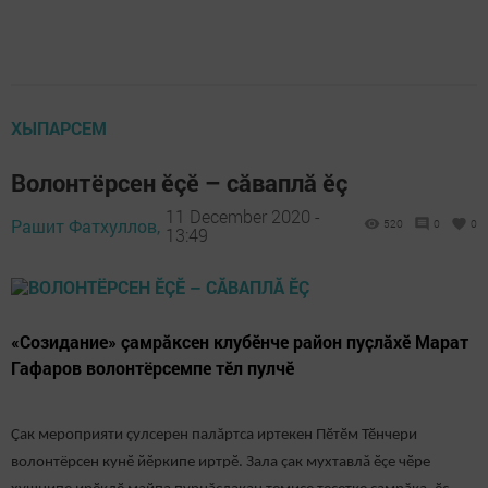
ХЫПАРСЕМ
Волонтёрсен ӗçӗ – сăваплă ӗç
11 December 2020 -
Рашит Фатхуллов,
520
0
0
13:49
«Созидание» çамрăксен клубӗнче район пуҫлӑхӗ Марат
Гафаров волонтёрсемпе тӗл пулчӗ
Çак мероприяти çулсерен палăртса иртекен Пӗтӗм Тӗнчери
волонтёрсен кунӗ йӗркипе иртрӗ. Зала çак мухтавлă ӗçе чӗре