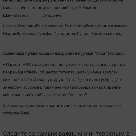
министерствин Çӗпрел районӗнчи уйрăмӗн общество йӗркине
сыхлас енӗпе полици начальникӗн çумӗ Рамиль
Шайхаттаров хутшӑнчӗ.
Раҫҫей Федерацийӗн гражданинӗн паспорчӗсене Данил Алексеев,
Мария Еремеева, Зульфат Тазетдинов, Рузиля Хасанова илчӗç.
Асăнмалăх пулӑмпа саламласа, район пуçлăхӗ Марат Гафаров:
– Паспорт – РФ гражданинӗн докуменчӗ кӑна мар, аслă пурнӑҫа
пӗрремӗш утӑмăн, общество тата патшалӑх умӗнче яваплӑх
символӗ те вăл. Ӑслӑ, пултаруллӑ тата ӗҫчен пулса ӳсӗр, аҫăр-
аннӗрсем, тусăрсем, тӑван енӗмӗр тата ҫӗршывăмăр Сирӗнпе
мăнаçланмалăх лайӑх ҫынсем пулӑр, – терӗ.
Çамрăк гражданинсене парне пулнă май, концерт номерӗсем
хатӗрленӗччӗ.
Следите за самым важным и интересным в