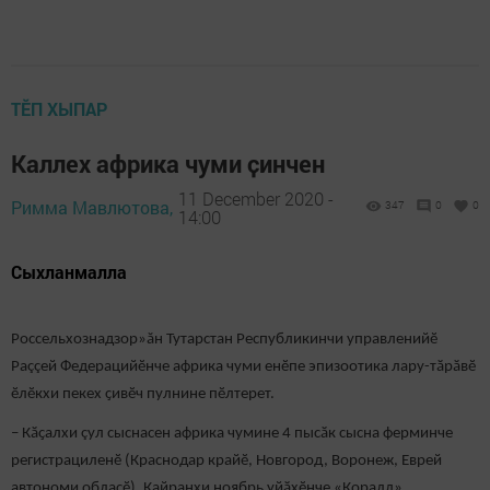
ТӖП ХЫПАР
Каллех африка чуми ҫинчен
11 December 2020 -
Римма Мавлютова,
347
0
0
14:00
Сыхланмалла
Россельхознадзор»ăн Тутарстан Республикинчи управленийӗ
Раççей Федерацийӗнче африка чуми енӗпе эпизоотика лару-тӑрӑвӗ
ӗлӗкхи пекех ҫивӗч пулнине пӗлтерет.
– Кӑҫалхи çул сыснасен африка чумине 4 пысӑк сысна ферминче
регистрациленӗ (Краснодар крайӗ, Новгород, Воронеж, Еврей
автономи облаҫӗ). Кайранхи ноябрь уйӑхӗнче «Коралл»