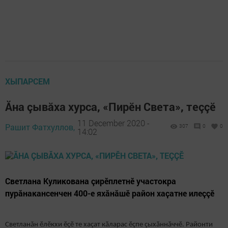
ХЫПАРСЕМ
Ăна çывăха хурса, «Пирӗн Света», теççӗ
11 December 2020 -
Рашит Фатхуллов,
307
0
0
14:02
Светлана Куликована çирӗплетнӗ участокра
пурăнакансенчен 400-е яхӑнăшӗ район хаҫатне илеççӗ
Светланăн ӗлӗкхи ӗҫӗ те хаҫат кӑларас ӗçпе ҫыхӑннӑччӗ. Районти