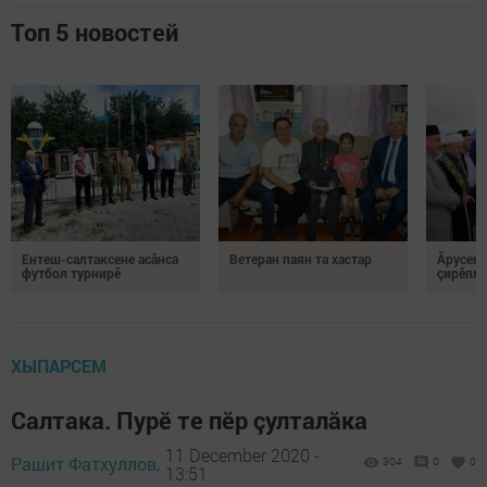
Топ 5 новостей
Ентеш-салтаксене асӑнса
Ветеран паян та хастар
Ăрусен 
футбол турнирӗ
çирӗпле
ХЫПАРСЕМ
Салтака. Пурӗ те пӗр çулталăка
11 December 2020 -
Рашит Фатхуллов,
304
0
0
13:51