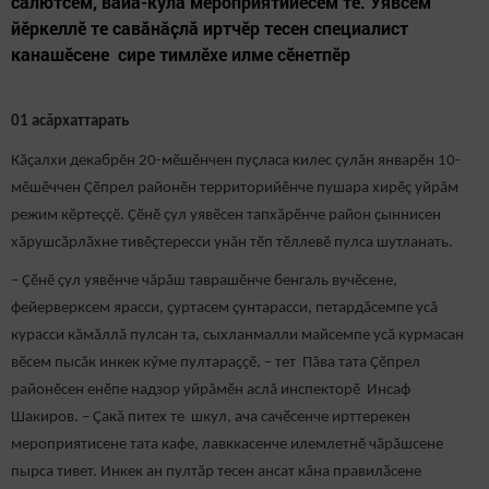
салютсем, вӑйӑ-кулӑ мероприятийӗсем те. Уявсем
йӗркеллӗ те савӑнӑҫлӑ иртчӗр тесен специалист
канашӗсене сире тимлӗхе илме сӗнетпӗр
01 асăрхаттарать
Кӑҫалхи декабрӗн 20-мӗшӗнчен пуҫласа килес çулăн январӗн 10-
мӗшӗччен Ҫӗпрел районӗн территорийӗнче пушара хирӗç уйрăм
режим кӗртеççӗ. Ҫӗнӗ ҫул уявӗсен тапхӑрӗнче район ҫыннисен
хӑрушсӑрлӑхне тивӗҫтересси унăн тӗп тӗллевӗ пулса шутланать.
– Ҫӗнӗ ҫул уявӗнче чăрăш таврашӗнче бенгаль вучӗсене,
фейерверксем ярасси, ҫуртасем ҫунтарасси, петардăсемпе усӑ
курасси кăмăллă пулсан та, сыхланмалли майсемпе усă курмасан
вӗсем пысăк инкек кӳме пултараҫҫӗ, – тет Пăва тата Çӗпрел
районӗсен енӗпе надзор уйрăмӗн аслă инспекторӗ Инсаф
Шакиров. – Çакă питех те шкул, ача сачӗсенче ирттерекен
мероприятисене тата кафе, лавккасенче илемлетнӗ чӑрӑшсене
пырса тивет. Инкек ан пултӑр тесен ансат кăна правилӑсене