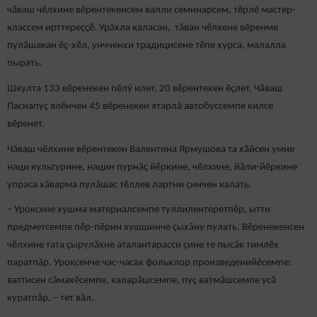
чӑваш чӗлхине вӗрентекенсем валли семинарсем, тӗрлӗ мастер-
классем ирттереҫҫӗ. Урăхла каласан, тӑван чӗлхене вӗренме
пулӑшакан ӗҫ-хӗл, унчченхи традицисене тӗпе хурса, малалла
пырать.
Шкулта 133 вӗренекен пӗлӳ илет, 20 вӗрентекен ӗҫлет. Чӑваш
Паснапуç ялӗнчен 45 вӗренекен ятарлă автобуссемпе килсе
вӗренет.
Чăваш чӗлхине вӗрентекен Валентина Ярмушова та хӑйсен умне
наци культурине, нацин пурнӑҫ йӗркине, чӗлхине, йӑли-йӗркине
упраса хӑварма пулăшас тӗллев лартни çинчен калать.
– Уроксене хушма материалсемпе туллилентеретпӗр, ытти
предметсемпе пӗр-пӗрин хушшинче ҫыхăну пулать. Вӗренекенсен
чӗлхине тата ҫырулӑхне аталантарасси ҫине те пысӑк тимлӗх
паратпăр. Уроксенче час-часах фольклор произведенийӗсемпе:
ваттисен сăмахӗсемпе, каларӑшсемпе, пуç ватмăшсемпе усă
куратпăр, – тет вăл.