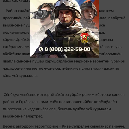
вара çак хушӑ сахалтан та 50 метр пулмалла.
– Район халăхӗ тата килнӗ хӑнасене фейерверксем-салютсем
ярассишӗн район тата ял тӑрӑхӗсенче вырӑнсем тумалла, палăртнă
вырăнсене пушар надзорӗн управленийӗпе килӗштерсе
йӗркелемелле. Ҫӗнӗ ҫул уявӗсене ирттернӗ чухне пушар
хӑрушсӑрлӑхӗн правилисене сыхлас енӗпе рекомендацисем
хатӗрлемелле. Ҫак хушусенче талăкӗпе дежурствăра тăрасси, уяв
вӑхӑтӗнче яваплӑ ҫынсене палăртасси, уяв мероприятийӗсемшӗн
яваплӑ ҫынсене пушар хӑрушсӑрлӑхӗн мерисене вӗрентни, урамри
чăрăшсене илемлетнӗ чухне сертификачӗ пулнă гирляндăсемпе
кӑна усӑ курмалла.
Çӗнӗ çул уявӗсене ирттернӗ вăхăтра уйрăм режим кӗртесси çинчен
районти Ӗç тӑвакан комитечӗн постановленийӗпе килӗшӳллӗн
пиротехника изделийӗсемпе, бенгаль вучӗпе усӑ курмалли
вырӑнсене палӑртрӗç.
Вӗсем: автодром территорийӗ – Кивӗ Ҫӗпрелӗн хӗвеланӑҫ пайӗнче,