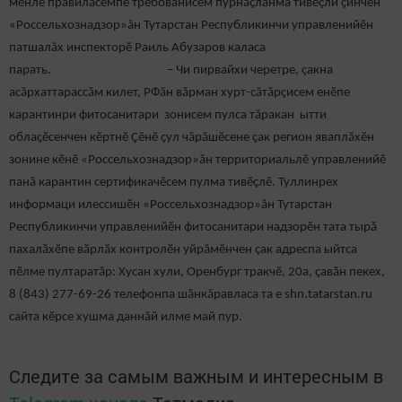
мӗнле правилӑсемпе требованисем пурнăçланма тивӗçли çинчен
«Россельхознадзор»ăн Тутарстан Республикинчи управленийӗн
патшалăх инспекторӗ Раиль Абузаров каласа
парать. – Чи пирвайхи черетре, çакна
асăрхаттарассăм килет, РФăн вăрман хурт-сăтăрçисем енӗпе
карантинри фитосанитари зонисем пулса тăракан ытти
облаҫӗсенчен кӗртнӗ Çӗнӗ ҫул чăрăшӗсене çак регион яваплăхӗн
зонине кӗнӗ «Россельхознадзор»ăн территориальлӗ управленийӗ
панă карантин сертификачӗсем пулма тивӗçлӗ. Туллинрех
информаци илессишӗн «Россельхознадзор»ăн Тутарстан
Республикинчи управленийӗн фитосанитари надзорӗн тата тырӑ
пахалӑхӗпе вӑрлӑх контролӗн уйрăмӗнчен çак адреспа ыйтса
пӗлме пултаратăр: Хусан хули, Оренбург тракчӗ, 20а, ҫавӑн пекех,
8 (843) 277-69-26 телефонпа шăнкăравласа та е shn.tatarstan.ru
сайта кӗрсе хушма даннăй илме май пур.
Следите за самым важным и интересным в