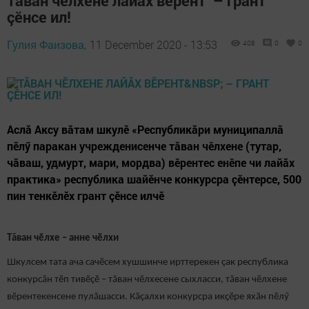
Тӑван чӗлхене лайăх вӗрент – грант
çӗнсе ил!
Гулия Фаизова,
11 December 2020 - 13:53
408
0
0
Аслӑ Аксу вăтам шкулӗ «Республикӑри муниципаллă
пӗлӳ паракан учрежденисенче тăван чěлхене (тутар,
чăваш, удмурт, мари, мордва) вěрентес енěпе чи лайăх
практика» республика шайӗнче конкурсра ҫӗнтерсе, 500
пин тенкӗлӗх грант çӗнсе илчӗ
Тăван чӗлхе – анне чӗлхи
Шкулсем тата ача сачӗсем хушшинче ирттерекен çак республика
конкурсăн тӗп тивӗçӗ – тăван чӗлхесене сыхласси, тăван чӗлхене
вӗрентекенсене пулăшасси. Кăçалхи конкурсра икҫӗре яхăн пӗлӳ