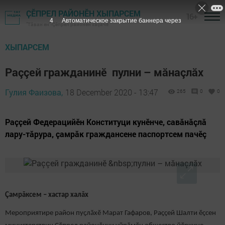
ҪӖПРЕЛ РАЙОНӖН ХЫПАРСЕМ
16+
3
Автоматическое закрытие баннера через
"Тӑван ен"-Çĕпрел районĕн хаçачӗ
ХЫПАРСЕМ
Раççей гражданинӗ пулни – мăнаçлăх
Гулия Фаизова,
18 December 2020 - 13:47
265
0
0
Раҫҫей Федерацийӗн Конституци кунӗнче, савăнăçлă
лару-тăрура, ҫамрӑк граждансене паспортсем пачӗç
Çамрăксем – хастар халăх
Мероприятире район пуҫлӑхӗ Марат Гафаров, Раҫҫей Шалти ӗçсен