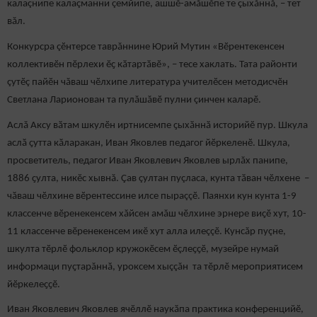
калаçнипе калаçманни çемйипе, ашшӗ-амӑшӗпе те çыхăннă, – тет
вăл.
Конкурсра çӗнтерсе таврăннине Юрий Мутин «Вӗрентекенсен
коллективӗн пӗрлехи ӗҫ кӑтартӑвӗ», – тесе хаклать. Тата районти
çутӗç пайӗн чăваш чӗлхипе литература учителӗсен методисчӗн
Светлана Ларионован та пулăшăвӗ пулни çинчен каларӗ.
Аслă Аксу вӑтам шкулӗн иртнисемпе ҫыхӑннӑ историйӗ пур. Шкула
аслӑ ҫутта кӑларакан, Иван Яковлев педагог йӗркеленӗ. Шкула,
просветитель, педагог Иван Яковлевич Яковлев ырлăх панипе,
1886 ҫулта, никӗс хывнă. Çав çултан пуçласа, кунта тӑван чӗлхене –
чӑваш чӗлхине вӗрентессине илсе пыраççӗ. Паянхи кун кунта 1-9
классенче вӗренекенсем хăйсен амăш чӗлхине эрнере виҫӗ хут, 10-
11 классенче вӗренекенсем икӗ хут алла илеççӗ. Кунсăр пуçне,
шкулта тӗрлӗ фольклор кружокӗсем ӗçлеҫҫӗ, музейре нумай
информаци пуҫтарăннӑ, уроксем хыççăн та тӗрлӗ мероприятисем
йӗркелеҫҫӗ.
Иван Яковлевич Яковлев ячӗллӗ наукӑпа практика конференцийӗ,