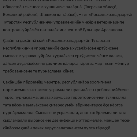
обществăн сыснисем хушшинче палăрнă (Тверская облаҫӗ,
Бежецкий районӗ, Шишков ял тăрăхӗ), – тет «Россельхознадзор»ăн
Тутарстан Республикинчи управленийӗн чикӗри ветеринарипе
контроль уйрăмӗн патшалăх инспекторӗ Гульнара Арсланова.
Ҫавăнпа çыхăннă май «Россельхознадзор»ăн Тутарстан
Республикинчи управленийӗ сысна хуҫалӑхӗсен ертӳҫисене,
сыснасем усракан уйрăм хуҫалӑхсен ертӳҫисене чӗнсе каласа,
хӑйсен хуҫалӑхӗсенче çак чире кăларса тăратас мар тесен мӗнпур
требованисене те пурнăçлама сӗнет.
Çакăншăн пӗрремӗш черетре, республикӑра зоогигиена
нормисемпе сыснасене усрамалли правилӑсен требованийӗсене
тӗрӗс пурнăçлама, апата хӑрушсӑр территорисенчен туянмалла
тата вӗсене выльӑхсене çитерес умӗн вӗрилентерсе ӗçе кӗртсе
пурнăçламалла. Сыснасене усрамалли, апат хатӗрлемелли тата
сыхламалли вырӑнсенче дезинфекци ирттермелле, мӗншӗн тесен
сӑвӑссем çавăн пекех вирус салатакансем пулса тăраççӗ.