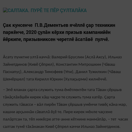
Ҫак кунсенче П.В.Дементьев ячӗллӗ ҫар техникин
паркӗнче, 2020 çулăн кӗрхи призыв кампанийӗн
йӗркипе, призывниксен черетлӗ ăсатăвӗ пулчӗ.
Ӑсату пунктне ултӑ каччă: Валерий Бруслин (Аслă Аксу), Ильназ
Зайнетдинов (Кивӗ Ҫӗпрел), Константин Митрошкин (Чӑваш
Паснапуç), Александр Тимофеев (Упи), Данил Тужилкин (Чӑваш
Шемӗршел) тата Кирилл Юркин (Хулаҫырми) килнӗччӗ.
– Эпӗ яланах ҫарта служить тума ӗмӗтлентӗм тата Тӑван çӗршыв
тăнăçлăхӗшӗн кирек хӑш чаҫре те служить тума хатӗр. Ҫарта
служить тăвасси – вăл пирӗн Тӑван çӗршыв умӗнчи тивӗҫ кӑна мар,
кашни арҫыннӑн сӑваплӑ ӗҫӗ те. Пире кирек мӗнле чаçсене
палăртсан та, тӗп никӗсре атте-анне кӗтнине манмăпăр, – тет часах
салтак тумӗ тăхăнакан Кивӗ Ҫӗпрел каччи Ильназ Зайнетдинов.