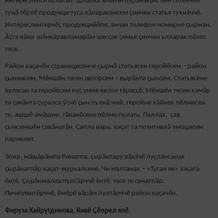
интересленсе вулатӑп. Шланка ялӗнче пурăнакан, ӗне сӗтӗнчен
тунӑ тӗрлӗ продукци туса кӑларакансем ҫинчен статья тухнӑччӗ.
Интереслентерчӗç продукцийӗпе, анчах телефон номерне ҫырман.
Ăçта кăна шăнкăравламарăм-ши ҫак ҫемье ҫинчен ытларах пӗлес
тесе.
Район хаҫачӗн страницисенче çырнă статьясен геройӗсем – район
ҫыннисем. Мӗншӗн тесен авторсем – вырӑнти ҫынсем. Статьясене
вуласан та геройӗсем куç умне килсе тăраççӗ. Мӗншӗн тесен хамăр
та çакăнта ҫуралса ӳснӗ ҫын пулнӑ май, геройне хăйнех пӗлмесен
те, ашшӗ-амӑшне, тăванӗсене пӗлме пулать. Паллах, ҫав
ҫынсемшӗн савӑнатӑн. Ҫапла вара, хаҫат та позитивлă эмоцисем
парнелет.
Эпир, мăшăрăмпа Ринатпа, çырăнтару вăхăчӗ пуçлансанах
çырăнатпăр хаҫат-журналсене. Чи малтанах – «Туган як» хаçата
ӗнтӗ. Çырăнмалла пултăрччӗ ӗнтӗ, тесе те сунатпăр.
Пичетлентӗрччӗ, ӗмӗрӗ вăрăм пултăрччӗ район хаçачӗн.
Фируза Хайрутдинова, Кивӗ Çӗпрел ялӗ.