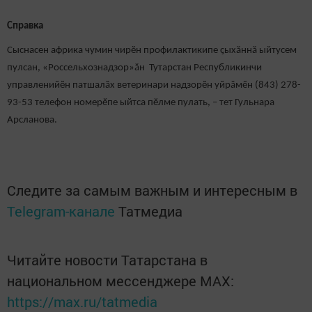
Справка
Сыснасен африка чумин чирӗн профилактикипе ҫыхӑннӑ ыйтусем
пулсан, «Россельхознадзор»ăн Тутарстан Республикинчи
управленийӗн патшалӑх ветеринари надзорӗн уйрăмӗн (843) 278-
93-53 телефон номерӗпе ыйтса пӗлме пулать, – тет Гульнара
Арсланова.
Следите за самым важным и интересным в
Telegram-канале
Татмедиа
Читайте новости Татарстана в
национальном мессенджере MАХ:
https://max.ru/tatmedia