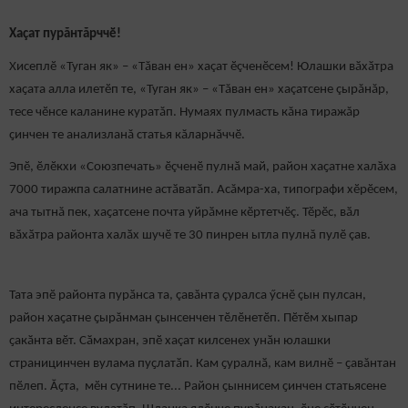
Хаçат пурăнтăрччӗ!
Хисеплӗ «Туган як» – «Тăван ен» хаçат ӗçченӗсем! Юлашки вӑхӑтра
хаҫата алла илетӗп те, «Туган як» – «Тăван ен» хаçатсене çырăнăр,
тесе чӗнсе каланине куратăп. Нумаях пулмасть кăна тиражăр
ҫинчен те анализланă статья кăларнăччӗ.
Эпӗ, ӗлӗкхи «Союзпечать» ӗçченӗ пулнӑ май, район хаҫатне халӑха
7000 тиражпа салатнине астӑватӑп. Асăмра-ха, типографи хӗрӗсем,
ача тытнă пек, хаҫатсене почта уйрӑмне кӗртетчӗç. Тӗрӗс, вӑл
вӑхӑтра районта халӑх шучӗ те 30 пинрен ытла пулнă пулӗ çав.
Тата эпӗ районта пурӑнса та, çавăнта çуралса ӳснӗ çын пулсан,
район хаҫатне ҫырăнман çынсенчен тӗлӗнетӗп. Пӗтӗм хыпар
ҫакӑнта вӗт. Сӑмахран, эпӗ хаçат килсенех унӑн юлашки
страницинчен вулама пуҫлатӑп. Кам ҫуралнӑ, кам вилнӗ – ҫавăнтан
пӗлеп. Ӑҫта, мӗн сутнине те... Район ҫыннисем ҫинчен статьясене