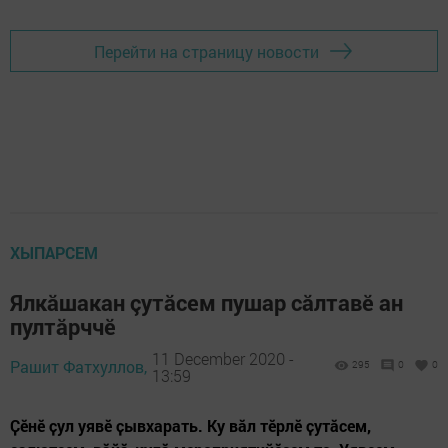
Перейти на страницу новости
ХЫПАРСЕМ
Ялкăшакан çутăсем пушар сăлтавӗ ан
пултăрччӗ
11 December 2020 -
Рашит Фатхуллов,
295
0
0
13:59
Ҫӗнӗ ҫул уявӗ ҫывхарать. Ку вăл тӗрлӗ ҫутӑсем,