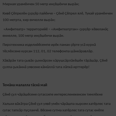
Мирная урамӗнчен 50 метр инçӗшӗнчи вырăн;
Кивӗ Ҫӗпрелӗн ҫурҫӗр пайӗнче – Ҫӗнӗ Ҫӗпрел ялӗ, Тукай урамӗнчен
100 метрта, хир енчелли вырăн;
«Амфитеатр» территорийӗ – «Амфитеатртан» çурçӗр-хӗвеланăç
еннелле, 100 метр инçӗшӗнчи вырăн.
Пиротехника изделийӗсемпе ирӗк паман çӗрте усӑ курнă
тӗслӗхсене курсан 112, 01, 02 телефонпа шӑнкӑравлӑр.
Хӑвӑрăн тата ҫывӑх ҫыннӑрсен хăрушсăрлăхӗшӗн тăрăшăр, Çӗнӗ
ҫулпа çыхăннă уявсене кăмăллă тата лӑпкӑ ирттерӗр!
Темăна малалла тăснă май
Ҫӗнӗ ҫул чӑрӑшӗсене сутассипе интересленекенсен тимлӗхне
Хальхи вӑхӑтра Çӗнӗ ҫул уявӗ умӗн чӑрӑшпа хырсем хатӗрлес тата
сутас тапхӑр пуҫланчӗ. Вӗсене сутма хатӗрлес тата сутас енӗпе