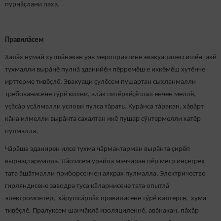
пурнăçлани паха.
Правилăсем
Халăх нумай хутшăнакан уяв мероприятине эвакуацилессишӗн икӗ
тухмалли вырăнӗ пулнă зданийӗн пӗрремӗш е иккӗмӗш хутӗнче
ирттерме тивӗçлӗ. Эвакуаци çулӗсем пушартан сыхланмалли
требованисене тӳрӗ килни, алăк питӗркӗçӗ шал енчен меллӗ,
уçăсăр уçăлмалли услови пулса тăрать. Курăнса тăракан, хăвăрт
кăна илмелли вырăнта сахалтан икӗ пушар сӳнтермелли хатӗр
пулмалла.
Чӑрӑша зданирен илсе тухма чӑрмантарман вырӑнта ҫирӗп
вырнаçтармалла. Лӑссисем урайпа маччаран пӗр метр инçетрех
тата ӑшӑтмалли приборсенчен аякрах пулмалла. Электричество
гирляндисене заводра туса кăларнисене тата опытлă
электромонтер, хӑрушсӑрлӑх правилисене тӳрӗ килтерсе, хума
тивӗçлӗ. Пралуксем шанчӑклӑ изоляциленнӗ, авăнакан, пăхăр