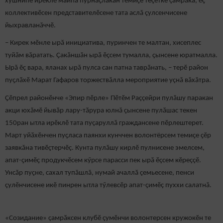
хушнипе ирӗклӗ майпа пурнăçлакан темиҫе теҫетке çамрăка, ӗҫ
коллективӗсен представителӗсене тата аслă çулсенчисене
йыхравланăччӗ.
– Кирек мӗнле ырӑ инициатива, пуринчен те малтан, хисеплес
туйăм вăратать. Ҫакăншăн ырӑ ӗҫсем тумалла, ҫынсене юратмалла.
Ырă ӗç вара, яланах ырă пулса сан патна таврӑнать, – терӗ район
пуҫлӑхӗ Марат Гафаров торжествăлла мероприятие уçнă вăхăтра.
Ҫӗпрел районӗнче «Эпир пӗрле» Пӗтӗм Раççейри пулăшу паракан
акци юхăмӗ йывӑр лару-тӑрура юлнă ҫынсене пулӑшас текен
150ран ытла ирӗклӗ тата пуçаруллă граждансене пӗрлештерет.
Март уйӑхӗнчен пуҫласа паянхи кунччен волонтёрсем темиҫе ҫӗр
заявкăна тивӗҫтерчӗç. Кунта пулăшу кирлӗ пулнисене эмелсем,
апат-ҫимӗҫ продукчӗсем кӳрсе парасси пек ырă ӗçсем кӗреççӗ.
Унсӑр пуҫне, сахал тупăшлă, нумай ачаллӑ ҫемьесене, пенси
çулӗнчисене икӗ пинрен ытла тӳлевсӗр апат-çимӗç пуххи салатнă.
«Созидание» çамрӑксен клубӗ çумӗнчи волонтерсен кружокӗн те