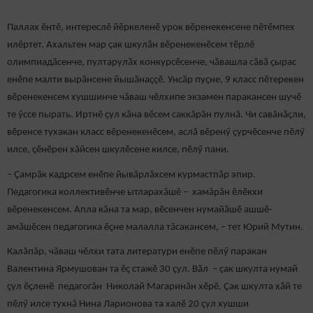
Паллах ӗнтӗ, интереслӗ йӗркеленӗ урок вӗренекенсене пӗтӗмпех
илӗртет. Ахальтен мар çак шкулăн вӗренекенӗсем тӗрлӗ
олимпиадӑсенче, пултарулӑх конкурсӗсенче, чӑвашла сӑвӑ ҫырас
енӗпе малти вырӑнсене йышӑнаҫҫӗ. Унсӑр пуҫне, 9 класс пӗтерекен
вӗренекенсем хушшинче чăваш чӗлхипе экзамен паракансен шучӗ
те ӳссе пырать. Иртнӗ çул кăна вӗсем саккăрăн пулнă. Чи савăнăçли,
вӗренсе тухакан класс вӗренекенӗсем, аслă вӗренӳ çурчӗсенче пӗлӳ
илсе, çӗнӗрен хăйсен шкулӗсене килсе, пӗлӳ пани.
– Ҫамрӑк кадрсем енӗпе йывӑрлӑхсем курмастпӑр эпир.
Педагогика коллективӗнче ытларахăшӗ – хамăрăн ӗлӗкхи
вӗренекенсем. Апла кăна та мар, вӗсенчен нумайӑшӗ ашшӗ-
амӑшӗсен педагогика ӗҫне малалла тăсакансем, – тет Юрий Мутин.
Калăпăр, чăваш чӗлхи тата литератури енӗпе пӗлӳ паракан
Валентина Ярмушован та ӗç стажӗ 30 ҫул. Вӑл – çак шкулта нумай
ҫул ӗҫленӗ педагогăн Николай Магаринӑн хӗрӗ. Çак шкулта хăй те
пӗлӳ илсе тухнă Нина Ларионова та халӗ 20 çул хушши