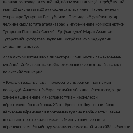
паракан учреждени хутшӑннӑ, вӗсем хушшинче çӗнтерӳçӗ пулнă
май, 20 шкула тата 20 ача садне суйласа илнӗ. Парнелемелли
уявра вара Тутарстан Республикин Президенчӗ ҫумӗнчи тутар
чӗлхине сыхлас тата аталантарас ыйтусем енӗпе комисси ертӳçи,
Тутарстан Патшалӑх Совечӗн Ертӳçин ҫумӗ Марат Ахметов,
Тутарстанăн çутӗç тата наука министрӗ Ильсур Хадиуллин
хутшӑннипе иртрӗ.
Аслӑ Аксури вӑтам шкул директорӗ Юрий Мутин сăмахӗсенчен
курăннă тӑрӑх, грантпа ҫирӗплетекен шкулсене ятарлӑ эксперт
комиссийӗ тишкернӗ.
– Юлашки вӑхӑтра тӑван чӗлхесене упрасси ҫинчен нумай
калаҫаҫҫӗ. Ачасене пӗчӗкренех амăш чӗлхине вӗрентесси, унра
хăйӗн нацийӗ енӗпе мăнаçланас туйăм йӗркелесси –
вӗрентекеншӗн питӗ паха. Хӑш-пӗрисен: «Шкулсенче тӑван
чӗлхесене вӗренмелли программа туллин парăнмасть», текен
шухăшӗпе пӗртте килӗшместӗп. Мӗнпур шкулсенче те
вӗренекенсемшӗн мӗнпур условисене туса панă. Ача хăйӗн чӗлхипе