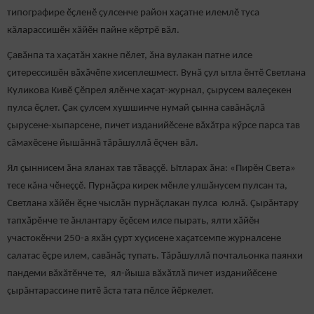
типографире ӗҫленӗ ҫулсенче район хаҫатне илемлӗ туса
кăларассишӗн хăйӗн пайне кӗртрӗ вăл.
Ҫавӑнпа та хаҫатăн хакне пӗлет, ӑна вулакан патне илсе
ҫитерессишӗн вӑхӑчӗпе хисеплешмест. Вунă ҫул ытла ӗнтӗ Светлана
Куликова Кивӗ Ҫӗпрел ялӗнче хаҫат-журнал, çырусем валеçекен
пулса ӗҫлет. Ҫак ҫулсем хушшинче нумай ҫынна савăнăçлă
çырусене-хыпарсене, пичет изданийӗсене вăхăтра кӳрсе парса тав
сăмахӗсене йышăннă тăрăшуллă ӗçчен вăл.
Ял ҫыннисем ӑна яланах тав тӑваҫҫӗ. Ытларах ӑна: «Пирӗн Света»
тесе кăна чӗнеççӗ. Пурнӑҫра кирек мӗнле улшӑнусем пулсан та,
Светлана хӑйӗн ӗҫне чыслăн пурнăçлакан пулса юлнă. Çырăнтару
тапхӑрӗнче те ăнлантару ӗҫӗсем илсе пырать, ялти хӑйӗн
участокӗнчи 250-а яхӑн ҫурт хуçисене хаҫатсемпе журналсене
салатас ӗҫре илем, савӑнӑҫ тупать. Тăрăшуллă почтальонка паянхи
пандеми вăхăтӗнче те, ял-йыша вăхăтлă пичет изданийӗсене
çырăнтарассине питӗ ӑста тата пӗлсе йӗркелет.