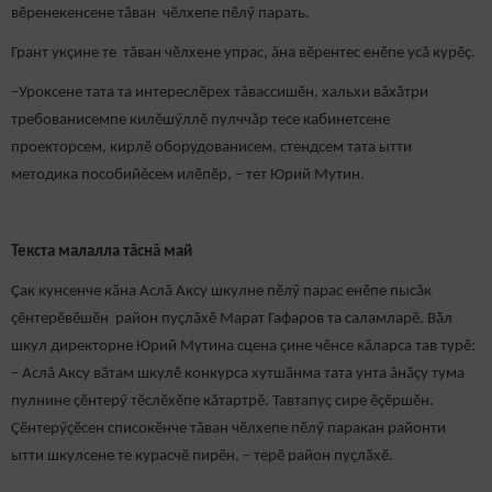
вӗренекенсене тăван чӗлхепе пӗлӳ парать.
Грант укçине те тăван чӗлхене упрас, ăна вӗрентес енӗпе усă курӗç.
–Уроксене тата та интереслӗрех тăвассишӗн, хальхи вӑхӑтри
требованисемпе килӗшӳллӗ пулччӑр тесе кабинетсене
проекторсем, кирлӗ оборудованисем, стендсем тата ытти
методика пособийěсем илӗпӗр, – тет Юрий Мутин.
Текста малалла тăснă май
Ҫак кунсенче кӑна Аслӑ Аксу шкулне пӗлӳ парас енӗпе пысăк
çӗнтерӗвӗшӗн район пуҫлӑхӗ Марат Гафаров та саламларӗ. Вӑл
шкул директорне Юрий Мутина сцена ҫине чӗнсе кăларса тав турӗ:
– Аслă Аксу вӑтам шкулӗ конкурса хутшӑнма тата унта ăнăçу тума
пулнине ҫӗнтерӳ тӗслӗхӗпе кӑтартрӗ. Тавтапуҫ сире ӗҫӗршӗн.
Çӗнтерӳҫӗсен списокӗнче тӑван чӗлхепе пӗлӳ паракан районти
ытти шкулсене те курасчӗ пирӗн, – терӗ район пуҫлӑхӗ.