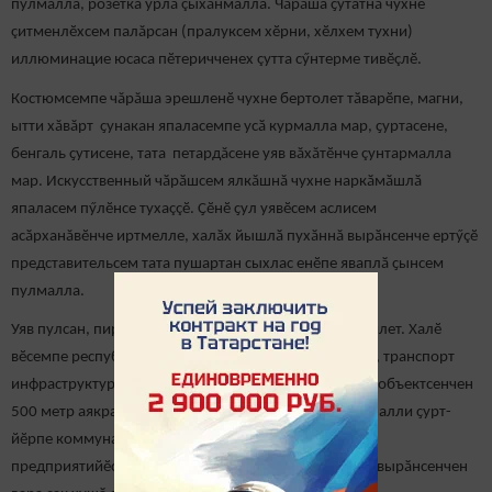
пулмалла, розетка урлă çыхăнмалла. Чăрăша ҫутатнă чухне
çитменлӗхсем палăрсан (пралуксем хӗрни, хӗлхем тухни)
иллюминацие юсаса пӗтеричченех çутта сӳнтерме тивӗçлӗ.
Костюмсемпе чăрăша эрешленӗ чухне бертолет тӑварӗпе, магни,
ытти хăвăрт ҫунакан япаласемпе усӑ курмалла мар, ҫуртасене,
бенгаль ҫутисене, тата петардăсене уяв вăхăтӗнче çунтармалла
мар. Искусственный чӑрӑшсем ялкăшнă чухне наркӑмӑшлӑ
япаласем пӳлӗнсе тухаççӗ. Ҫӗнӗ ҫул уявӗсем аслисем
асӑрханăвӗнче иртмелле, халӑх йышлӑ пухӑннă вырӑнсенче ертӳçӗ
представительсем тата пушартан сыхлас енӗпе яваплӑ ҫынсем
пулмалла.
Уяв пулсан, пиротехника хатӗрӗсемпе те усӑ курас килет. Халӗ
вӗсемпе республикăн промышленность комплексӗн, транспорт
инфраструктури, хутмалли энергипе тивӗҫтермелли объектсенчен
500 метр аякра кӑна усӑ курма ирӗк параççӗ. Пурӑнмалли ҫурт-
йӗрпе коммуналлӑ хуҫалӑх объекчӗсем, ял хуҫалӑх
предприятийӗсем вырнаçнă тата çын нумай çӳрекен вырӑнсенчен