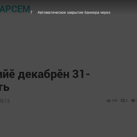
ПАРСЕМ
6
Автоматическое закрытие баннера через
йӗ декабрӗн 31-
ть
09:13
298
0