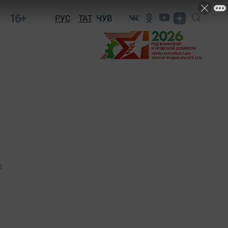
16+
РУС
ТАТ
ЧУВ
0