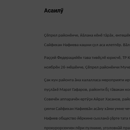
Асаилӳ
Ҫӗпрел районӗнче, йăлана кӗнӗ тăрăх, ентешӗ
Сайфихан Нафиева кашни çул аса илетпӗр. Вӑл 
Раççей Федерацийӗн тава тивӗҫлӗ юрисчӗ, ТР 
ноябрӗн 26-мӗшӗнче, Ҫӗпрел районӗнчи Муче
Çак кун районта ăна халалласа мероприяти ир
пуҫлӑхӗ Марат Гафаров, районти Ӗҫ тӑвакан к
Совечӗн аппарачӗн ертӳҫи Айрат Хасанов, рай
ҫинчи Сайфихан Нафиевăн асăну хăми умне чеч
Нафиев общество йӗркине сыхланă çӗрте тата 
прокурорсенчен пӗри пулнине, уголовнăй прав