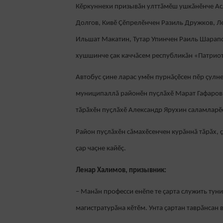
Кӗркуннехи призывӑн улттӑмӗш ушкӑнӗнче Ас
Долгов, Кивӗ Ҫӗпрелӗнчен Разиль Дружков, 
Ильшат Макатин, Тутар Упинчен Раиль Шарапо
хушшинче ҫак каччăсем республикăн «Патриот»
Автобус çине ларас умӗн пурнăçӗсен пӗр çулн
муниципаллă районӗн пуҫлӑхӗ Марат Гафаров, 
тӑрӑхӗн пуҫлӑхӗ Александр Ярухин саламларӗ
Район пуçлăхӗн сăмахӗсенчен курăннă тӑрӑх,
çар чаçне кайӗç.
Ленар Халимов, призывник:
– Манăн професси енӗпе те ҫарта служить тун
магистратурӑна кӗтӗм. Унта ҫартан таврӑнсан в