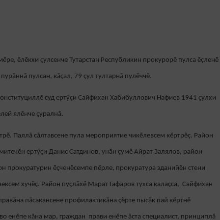
мӗре, ӗлӗкхи çулсенче Тутарстан Республикин прокурорӗ пулса ӗçленӗ
пурăннă пулсан, кăçал, 79 ҫул тултарнă пулӗччӗ.
Конституциллӗ суд ертӳçи Сайфихан Хабибуллович Нафиев 1941 ҫулхи
лей ялӗнче ҫуралнӑ.
трӗ. Паллă сăлтавсене пула мероприятие чикӗлевсем кӗртрӗç. Район
омитечӗн ертӳҫи Данис Сатдинов, унӑн çумӗ Айрат Залялов, район
он прокуратурин ӗҫченӗсемпе пӗрле, прокуратура зданийӗн стени
ексем хучӗç. Район пуҫлӑхӗ Марат Гафаров тухса калаçса, Сайфихан
правӑна пӑсакансене профилактикӑна çӗрте пысӑк пай кӗртнӗ
о енӗпе кӑна мар, граждан прави енӗпе ăста специалист, принциплă