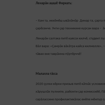
Ленарăн ашшӗ Фиркать:
– Хам та, иккӗмӗш ывӑлăмăр Динар та, ҫарта п
ҫарӗсенче. Унти çар техникине курсан вара – ă
Ленарăн салтака питӗ каясси килчӗ, студент п
Вăл вара: «Çамрăк вăхăтра кайса килмелле», –
тăван ене таврăнма пӳртӗрччӗ!
Малалла тăсса
2020 ҫулхи кӗрхи призыв питӗ кӑткӑс условис
хăрушлăх пулнипе, районти ҫар комиссийӗ, Пă
сарăлассине профилактикăлас енӗпе мӗнпур 