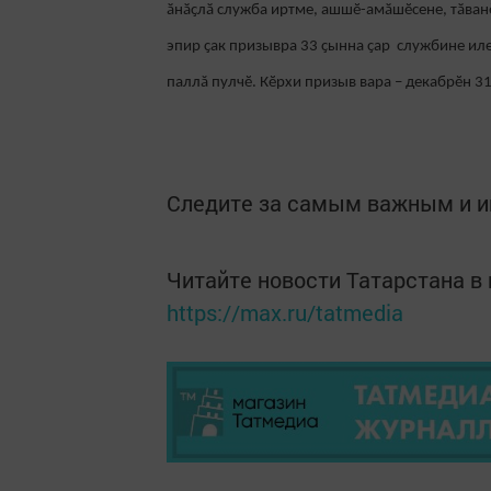
ӑнӑҫлӑ служба иртме, ашшӗ-амӑшӗсене, тӑванӗ
эпир ҫак призывра 33 ҫынна ҫар службине ил
паллă пулчӗ. Кӗрхи призыв вара – декабрӗн 3
Следите за самым важным и 
Читайте новости Татарстана 
https://max.ru/tatmedia