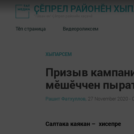
ҪӖПРЕЛ РАЙОНӖН ХЫ
"Тӑван ен"-Çĕпрел районĕн хаçачӗ
Тӗп страница
Видеороликсем
ХЫПАРСЕМ
Призыв кампани
мӗшӗччен пыра
Рашит Фатхуллов,
27 November 2020 - 
Салтака каякан – хисепре