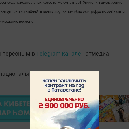
сене салтаксене лайăх кӗтсе илме сунатпӑр! Унчченхи цифрӑсенче
есси çинчен çырнăччӗ. Юлашки кунсенче кӑна çак цифра нумайланни
1-мӗшӗнче вӗçленӗ.
интересным в
Telegram-канале
Татмедиа
в национальном мессенджере MАХ: