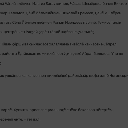
лă Чăнлă ялӗнчен Ильгиз Багаутдинов, Чӑваш Шемӗршелӗнчен Виктор
Ленар Халимов, Çӗнӗ Йӗлмелӗнчен Николай Еремеев, Ҫӗнӗ Ишлӗрен
в тата Ҫӗнӗ Йӗлмел ялӗнчен Роман Изендеев пурччӗ. Темиҫе талӑк
 центрӗнчен Раҫҫей ҫарӗн тӗрлӗ чаçӗсене ҫул тытӗҫ.
е Тӑван çӗршыва сыхлас ӗҫе халаллама тивӗҫлӗ каччăсене Ҫӗпрел
районти Ӗҫ тӑвакан комитечӗн ертӳҫин çумӗ Айрат Залялов, Упи ял
ç.
 ҫак ушкӑнра каякансенчен пиллӗкӗшӗ районăмăр шефа илнӗ Ногинскр
и кирлӗ. Хусанта юрист специальноҫӗ енӗпе бакалавр пӗтертӗм,
ӗренӗп ӗнтӗ, – тет вӑл.