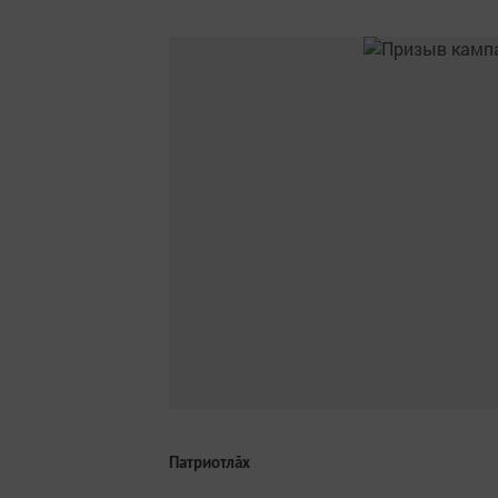
Патриотлăх