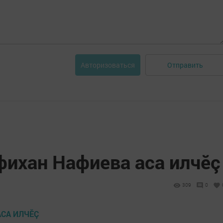
Отправить
Авторизоваться
фихан Нафиева аса илчӗç
309
0