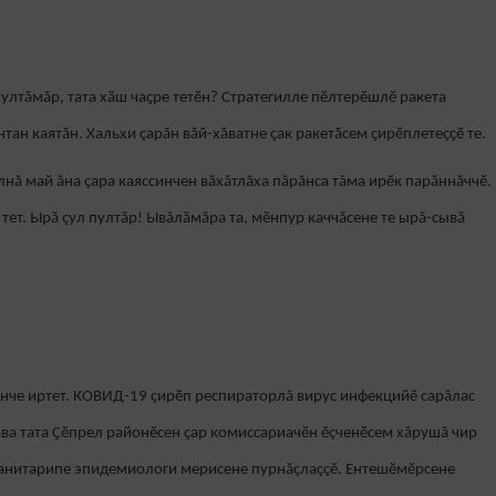
ултăмăр, тата хӑш чаҫре тетӗн? Стратегилле пӗлтерӗшлӗ ракета
нтан каятăн. Хальхи çарăн вăй-хăватне ҫак ракетӑсем ҫирӗплетеҫҫӗ те.
улнă май ăна çара каяссинчен вăхăтлăха пăрăнса тăма ирӗк парӑннăччӗ.
 тет. Ырă çул пултăр! Ывăлăмăра та, мӗнпур каччăсене те ырă-сывă
енче иртет. КОВИД-19 çирӗп респираторлă вирус инфекцийӗ сарăлас
ва тата Ҫӗпрел районӗсен ҫар комиссариачӗн ӗçченӗсем хăрушă чир
санитарипе эпидемиологи мерисене пурнăçлаççӗ. Ентешӗмӗрсене