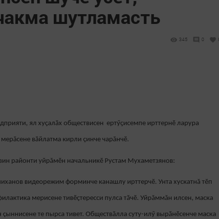
 чакма шутламасть
345
0
едприяти, ял хуҫалӑх обществисен ертӳҫисемпе ирттернӗ ларура
мерăсене вӑйлатма кирли çинче чарăнчӗ.
твин районти уйрăмӗн начальникӗ Рустам Мухаметзянов:
иханов видеорежим форминче канашлу ирттерчӗ. Унта хускатнă тӗп
илактика мерисене тивӗҫтересси пулса тӑчӗ. Уйрăммăн илсен, маска
 çыннисене те пырса тивет. Обществăлла суту-илӳ вырӑнӗсенче маска