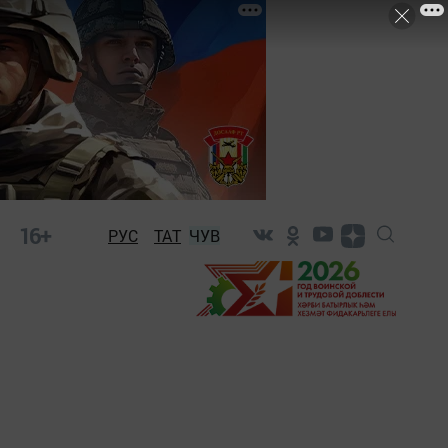
16+
РУС
ТАТ
ЧУВ