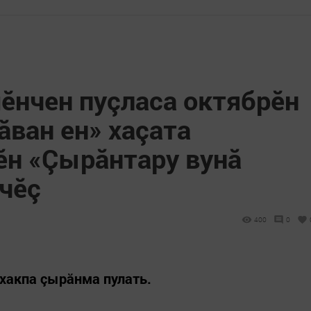
ӗнчен пуçласа октябрӗн
ван ен» хаçата
н «Çырăнтару вунă
чӗç
400
0
 хакпа çырăнма пулать.