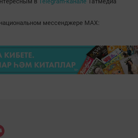
интересным в
Telegram-канале
Татмедиа
в национальном мессенджере MАХ: