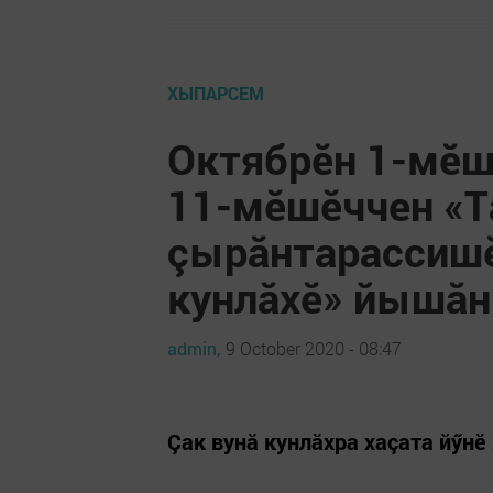
ХЫПАРСЕМ
Октябрӗн 1-мӗш
11-мӗшӗччен «Тă
çырăнтарассишӗ
кунлăхӗ» йышăн
admin,
9 October 2020 - 08:47
Çак вунă кунлăхра хаçата йӳнӗ