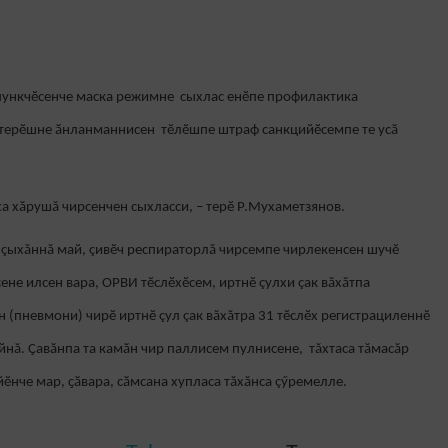
пункчӗсенче маска режимне сыхлас енӗпе профилактика
лтерӗшне ӑнланманнисен тӗлӗшпе штраф санкцийӗсемпе те усӑ
а хӑрушă чирсенчен сыхласси, – терӗ Р.Мухаметзянов.
 çыхăннă май, çивӗч респираторлă чирсемпе чирлекенсен шучӗ
не илсен вара, ОРВИ тӗслӗхӗсем, иртнӗ çулхи çак вăхăтпа
 (пневмони) чирӗ иртнӗ çул çак вăхăтра 31 тӗслӗх регистрациленнӗ
кайнă. Ҫавӑнпа та камӑн чир паллисем пулнисене, тăхтаса тăмасăр
йӗнче мар, ҫӑвара, сӑмсана хупласа тăхăнса çӳремелле.