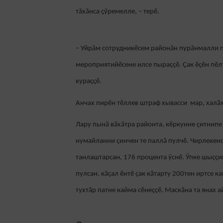
тăхăнса ҫӳремелле, – терӗ.
– Уйрăм сотрудникӗсем районăн пурăнмалли 
мероприятийӗсене илсе пыраççӗ. Ҫак ӗҫӗн пӗ
кураҫҫӗ.
Анчах пирӗн тӗллев штраф хывасси мар, халӑх
Лару пынă вӑхӑтра районта, кӗркунне çитнипе
нумайланни çинчен те паллă пулчӗ. Чирлекенсе
танлаштарсан, 176 процента ӳснӗ. Ӳпке шыççин
пулсан, кӑҫал ӗнтӗ çак кӑтарту 200тен иртсе 
тухтӑр патне кайма сӗнеççӗ. Маскӑна та янах а