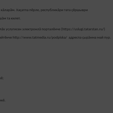
н кӑларӑм. Хаçатпа пӗрле, республикӑри тата ҫӗршыври
ăм та килет.
ӑх услугисен электронлӑ порталӗнче (https://uslugi.tatarstan.ru/)
йтӗнче http://www.tatmedia.ru/podpiska/ адреспа çырăнма май пур.
кӗ;
нкӗ.