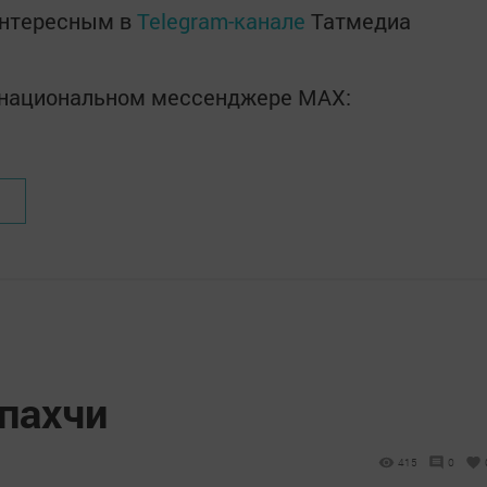
интересным в
Telegram-канале
Татмедиа
в национальном мессенджере MАХ:
 пахчи
415
0