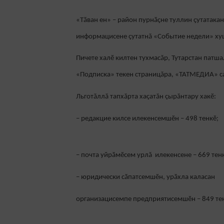
«Тӑван ен» – район пурнӑҫне туллин ҫутатака
информацисене ҫутатнă «Событие недели» хуш
Пичете халӗ килтен тухмасăр, Тутарстан патшал
«Подписка» текен страницăра, «ТАТМЕДИА» са
Льготăллă тапхăрта хаçатăн çырăнтару хакӗ:
– редакцие килсе илекенсемшӗн – 498 тенкӗ;
– почта уйрӑмӗсем урлă илекенсене – 669 тен
– юридически сӑпатсемшӗн, урӑхла каласан
организацисемпе предприятисемшӗн – 849 те