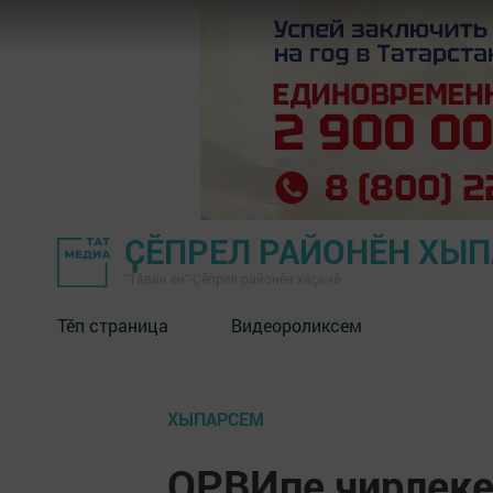
ҪӖПРЕЛ РАЙОНӖН ХЫ
"Тӑван ен"-Çĕпрел районĕн хаçачӗ
Тӗп страница
Видеороликсем
ХЫПАРСЕМ
ОРВИпе чирлеке