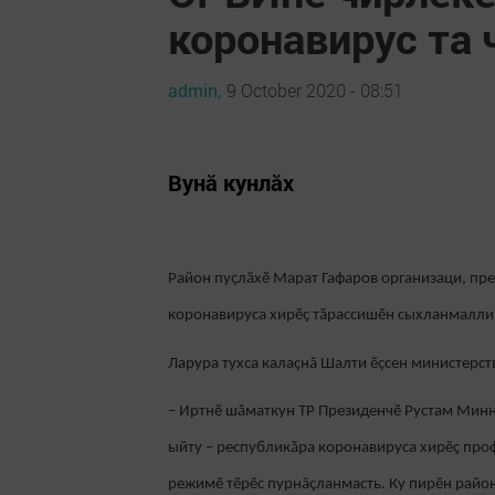
коронавирус та
admin,
9 October 2020 - 08:51
Вунă кунлăх
Район пуҫлӑхӗ Марат Гафаров организаци, пр
коронавируса хирӗҫ тӑрассишӗн сыхланмалли 
Ларура тухса калаçнă Шалти ӗçсен министерс
– Иртнӗ шӑматкун ТР Президенчӗ Рустам Минн
ыйту – республикӑра коронавируса хирӗҫ проф
режимӗ тӗрӗс пурнăçланмасть. Ку пирӗн район