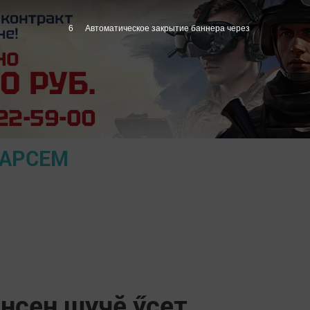
5
Автоматическое закрытие баннера через
ПАРСЕМ
нсен шучӗ ӳсет,