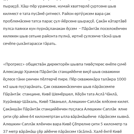
пыраҫҫӗ. Хӑш-пӗр урамсене, нумай хваттерлӗ ҫуртсене шыв
килмест е тата пусӑмӗ ҫитмест. Район ертӳçисем вара ҫак
проблемăсене татса парас ҫул-йӗрсене шыраççӗ. Ҫакӑн кӑтартӑвӗ
пулса паянхи кун пурнăçланакан ӗҫсем – Пăрăнтăк поселокӗнчен
килекен шыв сетьне районта пулнă, иртнӗ ҫулсенче тăснă шыв
сечӗпе çыхăнтарасси тăрать.
«Прогресс» обществăн директорӗн шывпа тивӗçтерес енӗпе ҫумӗ
Александр Храмов Пăрăнтăк станцийӗнче виҫӗ шыв скважини
ӗҫлесе тăни çинчен пӗлтерчӗ пире. Пӗр скважинăра талӑкра 1000
м3 шыв пуçтарăнать. Ҫак скважинăсенчен шыв пăрăхсемпе
Пăрăнтăк станцине, Кивӗ Шемӗршел, Кӗçӗн тата Аслă Чăнлă,
Хурăнвар-Шăхаль, Кивӗ Тăваньел, Алешкин-Саплăк ялӗсене килет.
Çакăншăн Пăрăнтăк станцийӗнчен пуҫласа Алешкин-Саплăк ялне
çити çӗр айне 64 километртан ытла вăрăмăшӗнче пăрăхсем хывнă.
Алешкин-Саплăк ялӗнчен вара Кивӗ Ҫӗпрелне çити 5 километр та
37 метр вăрăмăш ҫӗр айӗнче пăрăхсем тăсăлнă. Халӗ ӗнтӗ Кивӗ