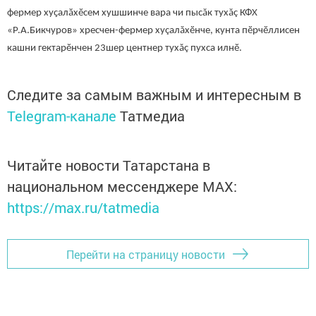
фермер хуҫалӑхӗсем хушшинче вара чи пысăк тухăç КФХ
«Р.А.Бикчуров» хресчен-фермер хуçалăхӗнче, кунта пӗрчӗллисен
кашни гектарӗнчен 23шер центнер тухăç пухса илнӗ.
Следите за самым важным и интересным в
Telegram-канале
Татмедиа
Читайте новости Татарстана в
национальном мессенджере MАХ:
https://max.ru/tatmedia
Перейти на страницу новости