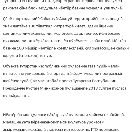
Тутарстан Республики тата Ҫӗпрел районӗ йӗркеленнӗ кун умӗн
районта çӗнӗ блок-модульлӗ йӗлтӗр базине уçмалли уяв пулчӗ.
Ҫӗнӗ спорт зданийӗ Сабантуй-Акатуй территорийӗнче вырнаҫнӑ.
Унӑн лаптӑкӗ 100 тăваткал метра тӳрӗ килет. Здани ăшӗнче
салтӑнмалли-тăхăнмалли, туалетсем, душ, тренер, йӗлтӗрсене
сыхламалли тата ӗç кăтартассишӗн пӳлӗмсем вырăн илнӗ. Йӗлтӗр
базине 100 мăшăр йӗлтӗрпе комплектланӑ, ҫул хывассишӗн хальхи
юр çуни (снегоход) те пур.
Объекта Тутарстан Республикинчи хуласенче тата пурăнмалли
пунктсенче универсаллӑ спорт лаптăкӗсем тумалли программăн
шайӗнче тунă. Ҫак масштаблă проект Тутарстан Республикин
Президенчӗ Рустам Минниханов пулăшăвӗпе 2013 ҫултан пуҫласа
пурнӑҫланать.
Йӗлтӗр базипе ҫуллахи вӑхӑтра усӑ курмалли майсем те пăхăннӑ.
Малашне унта вӗренекенсемпе физкультура урокӗсем,
ӑмӑртусемпе массӑллӑ стартсем ирттерессине, ГТО нормисене