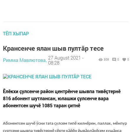
ТӖП ХЫПАР
Крансенче ялан шыв пултӑр тесе
27 August 2021 -
Римма Мавлютова,
308
0
0
08:28
Ӗлӗкхи çулсенче район центрӗнче шывпа тивӗçтернӗ
816 абонент шутлансан, юлашки ҫулсенче вара
абонентсен шучӗ 1085 таран çитнӗ
Абонентсен шучӗ ӳсни тата çулсем типӗ килнӗрен, паллах, мӗнпур
ҫуртсене шывпа тивӗҫтернӗ çӗрте хăйӗн йывӑрлӑхӗсем хушăнса