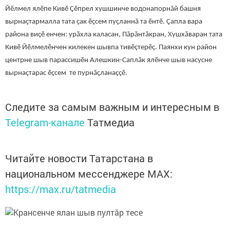
Йӗлмел ялӗпе Кивӗ Çӗпрел хушшинче водонапорнăй башня
вырнаçтармалла тата çак ӗçсем пуçланнă та ӗнтӗ. Çапла вара
района виҫӗ енчен: урӑхла каласан, Пăрăнтăкран, Хушхăваран тата
Кивӗ Йӗлмелӗнчен килекен шывпа тивӗçтерӗç. Паянхи кун район
центрне шыв парассишӗн Алешкин-Саплăк ялӗнче шыв насусне
вырнаçтарас ӗçсем те пурнăçланаççӗ.
Следите за самым важным и интересным в
Telegram-канале
Татмедиа
Читайте новости Татарстана в
национальном мессенджере MАХ:
https://max.ru/tatmedia