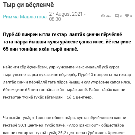
Тыр çи вӗçленчӗ
27 August 2021 -
Римма Мавлютова,
342
0
0
08:30
Пурӗ 40 пинрен ытла гектар лаптăк çинчи пӗрчӗллӗ
тата пăрçа йышши культурăсене çапса илсе, йӗтем çине
65 пин тоннăна яхӑн тырӑ килнӗ.
Районти çӗр ӗҫченӗсем, уяр кунсемпе максимальлӗ усă курса,
тырпулсене вырса пухассине вӗçлерӗç. Пурӗ 40 пинрен ытла гектар
лаптăк çинчи пӗрчӗллӗ тата пăрçа йышши культурăсене çапса илсе,
йӗтем çине 65 пин тоннăна яхӑн тырӑ килнӗ. Район тăрăх кашни
гектартан тухнă тухӑҫ вӑтамран – 16,1 центнер.
Чи пысăк тухăç «Цильна» обществӑра, кунта пӗрчӗллисен кашни
гектарӗ 30,1 центнер тухӑҫ пачӗ. «АгроТрансПорт» обществӑра
кашни гектартан тухнă тухӑҫ 25,2 центнера тӳрӗ килет. Хресчен-