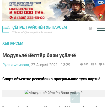
ҪӖПРЕЛ РАЙОНӖН ХЫПАРСЕМ
16+
"Тӑван ен"-Çĕпрел районĕн хаçачӗ
ХЫПАРСЕМ
Модульлӗ йӗлтӗр бази уҫӑлчӗ
Гулия Фаизова,
27 August 2021 - 13:29
285
0
0
Спорт объектне республика программипе туса лартнă