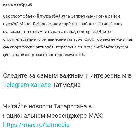
пама палӑртнӑ.
Ҫак спорт объекчӗ пулса тăнă ятпа Çӗпрел çыннисене район
пуҫлӑхӗ Марат Гафаров саламларӗ тата районта активлӑ кану
майӗсем тата та нумай пуласса шанăç пӗлтерчӗ. Объект
строительствине илсе пынисене тав турӗ. Спорт объектне уҫнӑ май
çак спорт тӗсӗпе активлă интересленекен тата пысăк кӑтартусем
çӗнсе илнӗ спортсменсене парнесем пачӗ.
Следите за самым важным и интересным в
Telegram-канале
Татмедиа
Читайте новости Татарстана в
национальном мессенджере MАХ:
https://max.ru/tatmedia