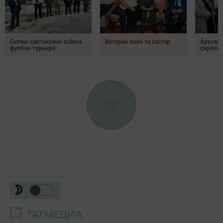
Ентеш-салтаксене асӑнса
Ветеран паян та хастар
Ăрусен 
футбол турнирӗ
çирӗпле