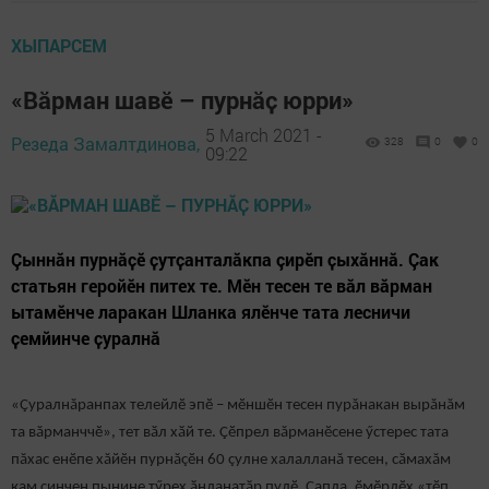
ХЫПАРСЕМ
«Вӑрман шавӗ – пурнӑҫ юрри»
5 March 2021 -
Резеда Замалтдинова,
328
0
0
09:22
Çыннăн пурнӑҫӗ ҫутҫанталӑкпа çирӗп ҫыхӑннă. Çак
статьян геройӗн питех те. Мӗн тесен те вăл вăрман
ытамӗнче ларакан Шланка ялӗнче тата лесничи
ҫемйинче ҫуралнӑ
«Çуралнăранпах телейлӗ эпӗ – мӗншӗн тесен пурăнакан вырăнăм
та вăрманччӗ», тет вӑл хӑй те. Çӗпрел вăрманӗсене ӳстерес тата
пăхас енӗпе хăйӗн пурнăçӗн 60 çулне халалланă тесен, сӑмахăм
кам ҫинчен пынине тӳрех ӑнланатӑр пулӗ. Ҫапла, ӗмӗрлӗх «тӗп