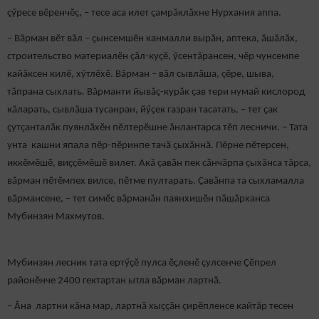
çӳресе вӗренчӗç, – тесе аса илет çамрăклăхне Нурхания аппа.
– Вӑрман вӗт вӑл – ҫынсемшӗн канмалли вырӑн, аптека, ӑшӑлăх,
строительство материалӗн çăл-куçӗ, ӳсентăрансен, чĕр чунсемпе
кайăксен килĕ, хӳтлĕхĕ. Вӑрман – вӑл сывлӑша, çӗре, шыва,
тӑпрана сыхлать. Вăрманти йывăç-курăк çав тери нумай кислород
кăларать, сывлăша тусанран, йӳçек газран тасатать, – тет ҫак
ҫутҫанталӑк пуянлӑхӗн пӗлтерӗшне ăнлантарса тӗп лесничи. – Тата
унта кашни япала пӗр-пӗринпе тачӑ ҫыхӑннă. Пӗрне пӗтерсен,
иккӗмӗшӗ, виҫҫӗмӗшӗ вилет. Акă çавӑн пек сӑнчӑрпа çыхăнса тăрса,
вӑрман пӗтӗмпех вилсе, пӗтме пултарать. Ҫавӑнпа та сыхламалла
вӑрмансене, – тет симӗс вăрманăн паянхишӗн пӑшӑрханса
Мубинзян Махмутов.
Мубинзян лесник тата ертӳҫӗ пулса ӗçленӗ çулсенче Ҫӗпрел
районӗнче 2400 гектартан ытла вӑрман лартнӑ.
– Ӑна лартни кӑна мар, лартнӑ хыҫҫӑн çирӗпленсе кайтăр тесен