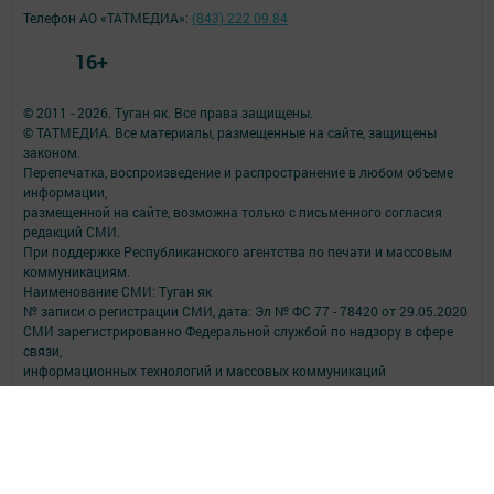
Телефон АО «ТАТМЕДИА»:
(843) 222 09 84
16+
© 2011 - 2026. Туган як. Все права защищены.
© ТАТМЕДИА. Все материалы, размещенные на сайте, защищены
законом.
Перепечатка, воспроизведение и распространение в любом объеме
информации,
размещенной на сайте, возможна только с письменного согласия
редакций СМИ.
При поддержке Республиканского агентства по печати и массовым
коммуникациям.
Наименование СМИ: Туган як
№ записи о регистрации СМИ, дата: Эл № ФС 77 - 78420 от 29.05.2020
СМИ зарегистрированно Федеральной службой по надзору в сфере
связи,
информационных технологий и массовых коммуникаций
ФИО главного редактора: Фаизова Гулия Вакифовна
Адрес редакции: 422470, Российская Федерация, Республика
Татарстан, Дрожжановский район, село Старое Дрожжаное улица
А.Абязова, д.5
Телефон редакции: Тел.: 8 (843-75) 2-26-42 Факс: 8 (843-75) 2-23-43
Для сообщений о фактах коррупции электронная почта редакции: