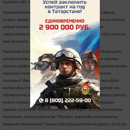
пурăнать вӗт, мӗн тӑвӑн, – тет вӑл.
Нурхания аппа тăлăх ача пулса ӳсни çинчен те каласа хăварас
пулать. Ашшӗ вӑрҫа кайнӑ хыҫҫӑн, тӑватӑ ачине ытамне илсе юлнă
амăшӗ нумаях пурăнаймасть, вилет. Ашшӗ те вӑрҫӑран
таврăнаймасть. Çирӗп, ӑс-тăнлӑ Нурханияна вӗренсе, пӗлӳ илме те
май пулмасть.
Мубинзян Махмутов вара йӗкӗт пулса çитӗннӗ вăхăт тӗлне çирӗп
шухăш йышăнма ӗлкӗрет – вӑл лесничи пулатех. Йӗри-таврана
вăрман çавăрса илнӗ ялта, лесниксен çемйинче ӳссе çитӗннӗ каччăн
вӑрманҫӑ пулассисӗр пуҫне, тата мӗнле ӗмӗт-тӗллев пулма
пултарнă? Йывăçсене пурнăç паракан, хунав лартсан ăна хăйĕн
ачине пăхнă пекех ӳстерекен пуласси. Тата ӗмӗр тӑршшӗпех ҫав
тӗллев патне ӑнтӑлать те. Лесничисӗр пуҫне урӑх професси суйласа
илесси пирки шухӑш та кӗмест ăна. Чăваш Енӗн Сӗнтӗрвӑрри
вӑрман хуçалăхӗн техникумне вӗренме кӗрет. Тата çавăнта кампа
паллашать тесе шухăшлатăр? Тӗнчери виҫҫӗмӗш космонавтпа,
Андриян Николаевпа! Чăваш Енӗн Шуршăл ялӗнче ҫуралса ӳснӗ çак