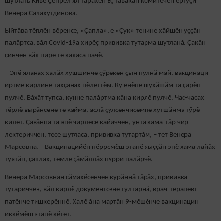
шутлать Кивӗ Ҫӗпрел ял тӑрӑхӗн Ӗç тӑвакан комитечӗн ертӳҫи
Венера Салахутдинова.
Ыйтӑва тӗплӗн вӗренсе, «Çапла», е «Çук» тенине хăйшӗн уҫҫӑн
палӑртса, вӑл Covid-19а хирӗç прививка тутарма шутланă. Çакăн
ҫинчен вӑл пире те каласа пачӗ.
– Эпӗ яланах халăх хушшинче çӳрекен ҫын пулнӑ май, вакцинаци
иртме кирлине тахçанах пӗлеттӗм. Ку енӗпе шухăшăм та çирӗп
пулчӗ. Вăхăт тупса, кунне палăртма кăна кирлӗ пулчӗ. Час-часах
тӗрлӗ вырӑнсене те кайма, аслă çулсенчисемпе хутшӑнма тӳрӗ
килет. Ҫавӑнпа та эпӗ чирлесе кайиччен, унта кама-тăр чир
лектериччен, тесе шутласа, прививка тутартăм, – тет Венера
Марсовна. – Вакцинацийӗн пӗрремӗш этапӗ хыççăн эпӗ хама лайӑх
туятăп, çаплах, темле ҫӑмӑллӑх пурри палӑрчӗ.
Венера Марсовнан сăмахӗсенчен курăннă тăрăх, прививка
тутариччен, вӑл кирлӗ документсене тултарнă, врач-терапевт
патӗнче тишкерӗннӗ. Халӗ ăна мартăн 9-мӗшӗнче вакцинацин
иккӗмӗш этапӗ кӗтет.