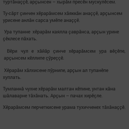
туртӑнаҫҫӗ, арҫынсен – хырӑм пресӗн мускулӗсем.
Ту-сăрт ҫинчен хӗрарӑмсем хӑяккӑн анаҫҫӗ, арҫынсем
урисене анлăн сарса умӗпе анаҫҫӗ.
Ура тупанне хӗрарӑм каялла ҫаврăнса, арҫын урине
ҫӗклесе пăхать.
Вӗри чул е хăйăр çинче хӗрарӑмсем ура вӗçӗпе,
арҫынсем кӗллипе çӳреççӗ.
Хӗрарӑм хӑлхисене пӳрнипе, арҫын ал тупанӗпе
хуплать.
Тумланнӑ чухне хӗрарӑм малтан кӗпине, унтан кăна
шӑлаварне тӑхӑнать. Арҫын – пачах хирӗçле.
Хӗрарӑмсем перчеткисене урама тухичченех тӑхӑнаҫҫӗ.