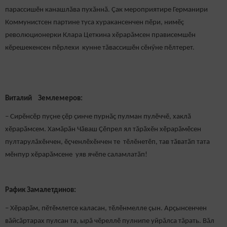
парассишӗн канашлӑва пухӑннӑ. Çак мероприятире Германири
Коммунистсен партине туса хуракансенчен пӗри, нимӗç
революционерки Клара Цеткина хӗрарăмсен прависемшӗн
кӗрешекенсен пӗрлехи кунне тăвассишӗн сӗнӳне пӗлтерет.
Виталий Землемеров:
– Сирӗнсӗр пуçне çӗр çинче пурнӑҫ пулман пулӗччӗ, хаклӑ
хӗрарӑмсем. Хамăрăн Чӑваш Ҫӗпрел ял тӑрӑхӗн хӗрарӑмӗсен
пултарулăхӗнчен, ӗҫченлӗхӗнчен те тӗлӗнетӗп, тав тӑватӑп тата
мӗнпур хӗрарӑмсене уяв ячӗпе саламлатӑп!
Рафик
Замалетдинов:
– Хӗрарӑм, пӗтӗмлетсе каласан, тӗлӗнмелле çын. Арҫынсенчен
вăйсăртарах пулсан та, ырă чӗреллӗ пулнипе уйрăлса тăрать. Вăл