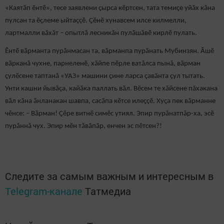
«Каятӑп ӗнтӗ», тесе заявлени ҫырса кӗртсен, тата темиҫе уйӑх кăна
пулсан та ӗҫлеме ыйтаççӗ. Ҫӗнӗ хунавсем илсе килмелли,
лартмалли вăхăт – опытлӑ лесникăн пулăшăвӗ кирлӗ пулать.
Ӗнтӗ вӑрманта пурӑнмасан та, вӑрманпа пурӑнать Мубинзян. Ăшӗ
вăрканă чухне, парнеленӗ, хăйпе пӗрле ватăлса пынă, вăрман
çулӗсене таптанă «УАЗ» машини çине ларса çавăнта çул тытать.
Унти кашни йывăçа, кайӑка паллать вăл. Вӗсем те хăйсене пăхакана
вӑл кӑна ӑнланакан шавпа, сасӑпа кӗтсе илеççӗ. Хуҫа пек вăрманне
чӗнсе: – Вӑрман! Ҫӗре витнӗ симӗс утиял. Эпир пурăнатпăр-ха, эсӗ
пурăннă чух. Эпир мӗн тӑвӑпӑр, енчен эс пӗтсен?!
Следите за самым важным и интересным в
Telegram-канале
Татмедиа