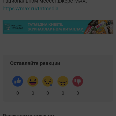
национальном мессенджере MАХ:
https://max.ru/tatmedia
Оставляйте реакции
0
0
0
0
0
Расскажите друзьям