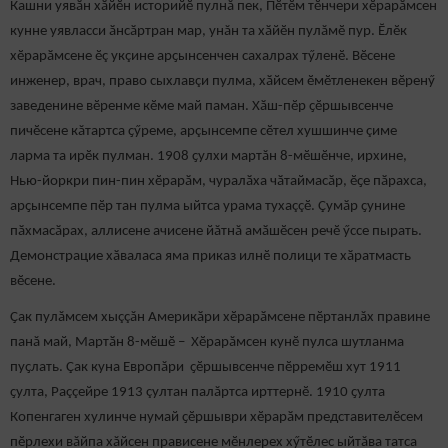
Кашни уявӑн хӑйӗн историйӗ пулнă пек, Пӗтӗм тӗнчери хӗрарӑмсен
кунне уявласси ӑнсӑртран мар, унăн та хӑйӗн пулăмӗ пур. Ӗлӗк
хӗрарӑмсене ӗç укçине арҫынсенчен сахалрах тӳленӗ. Вӗсене
инженер, врач, право сыхлавçи пулма, хӑйсем ӗмӗтленекен вӗренӳ
заведенине вӗренме кӗме май паман. Хӑш-пӗр ҫӗршывсенче
пичӗсене кăтартса ҫӳреме, арçынсемпе сӗтел хушшинче çиме
ларма та ирӗк пулман. 1908 ҫулхи мартăн 8-мӗшӗнче, ирхине,
Нью-йоркри пин-пин хӗрарӑм, чуралӑха чӑтаймасӑр, ӗҫе пӑрахса,
арҫынсемпе пӗр тан пулма ыйтса урама тухаççӗ. Çумӑр ҫунине
пӑхмасӑрах, аллисене ачисене йăтнă амӑшӗсен речӗ ӳссе пырать.
Демонстрацие хӑваласа яма приказ илнӗ полици те хӑратмасть
вӗсене.
Ҫак пулăмсем хыççăн Америкӑри хӗрарӑмсене пӗртанлăх правине
панă май, Мартӑн 8-мӗшӗ – Хӗрарăмсен кунӗ пулса шутланма
пуҫлать. Çак куна Европăри ҫӗршывсенче пӗрремӗш хут 1911
ҫулта, Раççейре 1913 çултан палăртса ирттернӗ. 1910 ҫулта
Копенгаген хулинче нумай ҫӗршыври хӗрарӑм представителӗсем
пӗрлехи вăйпа хăйсен прависене мӗнлерех хӳтӗлес ыйтăва татса