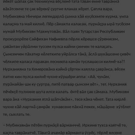
йӗкӗт шӑпах ҫак техникума вӗçленӗ тата тăван енне таврăннă
вăхăтсенче те çак вӗренӳ çуртне яланах кӗрет. Ҫапла вара,
Мубинзяна тӗнчери легендарлӑ ҫынна хӑй куҫӗсемпе курма, унпа
калаҫма та май килнӗ. Пӗр сӑмахпа каласан, пурнăçра ырă тусӗсем
нумай Мубинзян Махмутовăн. Вӑл паян Тутарстан Республикин
прокурорӗпе Сайфихан Нафиевпа пӗрле кӗрешсе çӳренисем,
çавăнтан уйрӑлми туссем пулса кайни ҫинчен те калаçать.
Çынсенчен пăхатир кӗлеткипе уйрăлса тăнă, ăслă шухăшсене çивӗч
чӗлхипе каласа паракан лесникпа камăн туслашасси килмӗ-ха?!
Нурханияна та Кемеровӑна кайнӑ ҫӗртен каялла çаврăнса, вӗсен
патне кин пулса килнӗ чухне кӳршӗри аппа: «Ай, чунăм,
пурăнайăн-ши ку çуртра, питӗ патвар çынсем вӗт», тет. Нурхания
пӗчӗкçӗ пулнине шута илсе калать ӗнтӗ вăл çак сăмаха. Мубинзян
вара ӑна «Нурхания ятлӑ шӑпчӑкăм», тесе кăна чӗнет. Тата кирлӗ
чухне хӑй лартнӑ ҫамрӑк хунавсене пăхнă пекех, мăшăрне хӳтӗлет
те, сыхлать те.
– Мубинзянăн пӗтӗм пурнăçӗ вăрманччӗ. Ирхине тухса каятчӗ те,
каçпа таврăнатчӗ. Тӑватӑ ачамăр вӑрманта ӳсрӗç, тӗрлӗ ялсене