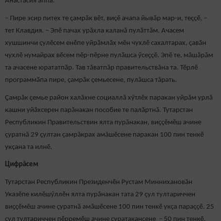
Анастасия аппа.
– Пире эсир питех те ҫамрӑк вӗт, виҫӗ ачапа йывӑр мар-и, теҫҫӗ, –
тет Клавдия. – Эпӗ пачах урӑхла каланӑ пулӑттӑм. Ачасем
хушшинчи çулӗсем енӗпе уйрӑмлӑх мӗн чухлӗ сахалтарах, ҫавӑн
чухлӗ нумайрах вӗсем пӗр-пӗрне пулӑшса ӳсеҫҫӗ. Эпӗ те, мăшăрăм
та ачасене юрататпӑр. Тав тăватпăр правительствӑна та. Тӗрлӗ
программӑпа пире, ҫамрӑк ҫемьесене, пулăшса тăрать.
Ҫамрӑк ҫемье район халӑхне социаллӑ хӳтлӗх паракан уйрӑм урлӑ
кашни уйӑхсерен парăнакан пособие те палӑртнӑ. Тутарстан
Республикин Правительствин ялта пурăнакан, виççӗмӗш ачине
çуратнă 29 ҫултан çамрăкрах амăшӗсене паракан 100 пин тенкӗ
укçана та илнӗ.
Цифрăсем
Тутарстан Республикин Президенчӗн Рустам Миннихановăн
Указӗпе килӗшӳллӗн ялта пурӑнакан тата 29 ҫул тултариччен
виҫҫӗмӗш ачине ҫуратнӑ амӑшӗсене 100 пин тенкӗ укçа параççӗ. 25
ҫул тултариччен пӗрремӗш ачине ҫуратакансене – 50 пин тенкӗ.