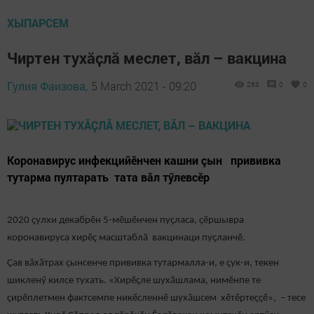
ХЫПАРСЕМ
Чиртен тухӑҫлӑ меслет, вӑл – вакцина
Гулия Фаизова,
5 March 2021 - 09:20
263
0
0
Коронавирус инфекцийӗнчен кашни çын прививка
тутарма пултарать тата вăл тӳлевсӗр
2020 ҫулхи декабрӗн 5-мӗшӗнчен пуҫласа, ҫӗршывра
коронавируса хирӗҫ масштаблă вакцинаци пуҫланчӗ.
Ҫав вӑхӑтрах çынсенче прививка тутармалла-и, е çук-и, текен
шикленӳ килсе тухать. «Хирӗçле шухăшлама, нимӗнпе те
ҫирӗплетмен фактсемпе никӗсленнӗ шухăшсем хӗтӗртеҫҫӗ», – тесе