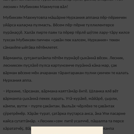
лесник» Мубинзян Махмутов вăл!
Мубинзян Махмутовпа мăшăрне Нурхания аппана пӗр-пӗринчен
уйăрса калаçма пулмасть. Вӗсем пӗр-пӗрне туллилентерсе
пурăнаççӗ. Халăх пирте паян та пӗрер тӗрлӗ шӳтле лару-тӑру килсе
тухсан Мубинзян пиччен «çавăн пек халсем, Нурхания» текен
сăмахӗпе ыйтăва пӗтӗмлетет.
Вӑрманпа, ҫутҫанталӑкпа пӗтӗм пурнăçӗ çыхăннă вӗсен. Лесник,
лесниксен пуçлăхӗ пулса картунсенче пурăннă кăна мар, çак
вăрман вӗсене мӗн ачаранах тӑрантаракан пулни çинчен те калать
Нурхания аппа.
– Ирхине, тăрсанах, вӑрмана каяттăмăр ӗнтӗ. Шланка ялӗ вӗт
вăрманпа çыхăннă пекех ларать. Утӑ-курăкӗ, мăйăрӗ, çырли,
кăмпи, вутти – пурте çакăнтан. Выльӑх-чӗрлӗхе те ҫавӑнтах
çӳретрӗмӗр. Хăрăк-турат, çатăрка пуçтарса анса, ӑна Упи пасарне
кайса сутаттăмăр. «Лесник»сем питӗ усалччӗ, пăшалпа та персе
хăрататчӗç. Вăрланине тӳсеймен пулӗ. Халӑх ҫав вӑрманпа