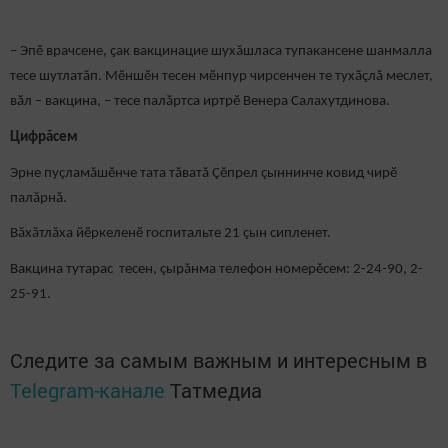
– Эпӗ врачсене, ҫак вакцинацие шухăшласа тупакансене шанмалла
тесе шутлатăп. Мӗншӗн тесен мӗнпур чирсенчен те тухӑҫлӑ меслет,
вӑл – вакцина, – тесе палӑртса иртрӗ Венера Салахутдинова.
Цифрăсем
Эрне пуçламăшӗнче тата тăватă Çӗпрел çыннинче ковид чирӗ
палăрнă.
Вăхăтлăха йӗркеленӗ госпитальте 21 çын сипленет.
Вакцина тутарас тесен, çырăнма телефон номерӗсем: 2-24-90, 2-
25-91.
Следите за самым важным и интересным в
Telegram-канале
Татмедиа