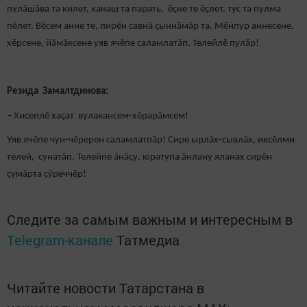
пулӑшăва та килет, канаш та парать, ӗҫне те ӗçлет, тус та пулма
пӗлет. Вӗсем анне те, пирӗн савнă çыннăмăр та. Мӗнпур аннесене,
хӗрсене, йӑмӑксене уяв ячӗпе саламлатӑп. Телейлӗ пулӑр!
Резида Замалтдинова:
– Хисеплӗ хаçат вулакансем-хӗрарăмсем!
Уяв ячӗпе чун-чӗререн саламлатпӑр! Сире ырлăх-сывлăх, иксӗлми
телей, сунатăп. Телейпе ăнăçу, юратупа ăнлану яланах сирӗн
çумăрта çӳреччӗр!
Следите за самым важным и интересным в
Telegram-канале
Татмедиа
Читайте новости Татарстана в