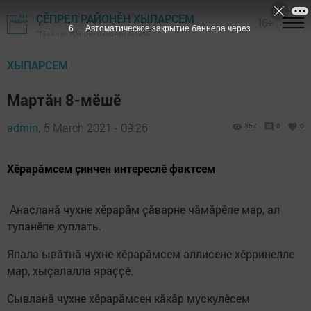
ҪӖПРЕЛ РАЙОНӖН ХЫПАРСЕМ
16+
5
Автоматическое закрытие баннера через
"Тӑван ен"-Çĕпрел районĕн хаçачӗ
ХЫПАРСЕМ
Мартăн 8-мӗшӗ
admin,
5 March 2021 - 09:26
357
0
0
Хӗрарӑмсем ҫинчен интереслӗ фактсем
Анасланă чухне хӗрарӑм ҫӑварне чăмăрӗпе мар, ал
тупанӗпе хуплать.
Япала ывӑтнӑ чухне хӗрарӑмсем аллисене хӗрринелле
мар, хыçалалла яраҫҫӗ.
Сывланă чухне хӗрарӑмсен кӑкӑр мускулӗсем