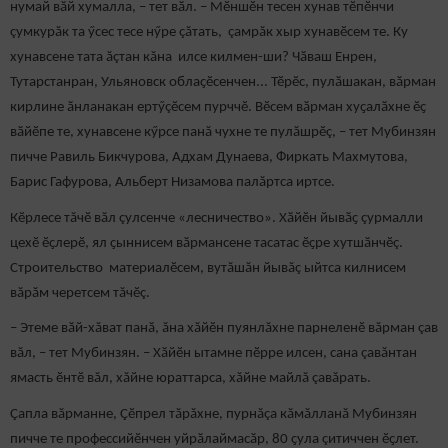
нумай вӑй хумалла, – тет вӑл. – Мӗншӗн тесен хунав тӗпӗнчи
çумкурăк та ӳсес тесе нӳре çăтать, çамрăк хыр хунавӗсем те. Ку
хунавсене тата ăçтан кăна илсе килмен-ши? Чӑваш Енрен,
Тутарстанран, Ульяновск облаҫӗсенчен... Тӗрӗс, пулӑшакан, вӑрман
кирлине ӑнланакан ертӳçӗсем пурччӗ. Вӗсем вӑрман хуҫалӑхне ӗҫ
вӑйӗпе те, хунавсене кӳрсе панă чухне те пулăшрӗç, – тет Мубинзян
пичче Равиль Бикчурова, Адхам Дунаева, Фиркать Махмутова,
Барис Гафурова, Альберт Низамова палăртса иртсе.
Кӗрлесе тăчӗ вăл çулсенче «лесничество». Хӑйӗн йывӑҫ çурмалли
цехӗ ӗҫлерӗ, ял ҫыннисем вӑрмансене тасатас ӗҫре хутшӑнчӗç.
Строительство материалӗсем, вутăшăн йывăç ыйтса килнисем
вăрăм черетсем тăчӗç.
– Этеме вӑй-хăват панӑ, ăна хăйӗн пуянлăхне парнеленӗ вăрман çав
вăл, – тет Мубинзян. – Хӑйӗн ытамне пӗрре илсен, сана çавăнтан
ямасть ӗнтӗ вăл, хăйне юраттарса, хăйне майлă çавăрать.
Çапла вăрманне, Çӗпрел тăрăхне, пурнăçа кăмăлланă Мубинзян
пичче те профессийӗнчен уйрӑлаймасӑр, 80 ҫула çитиччен ӗҫлет.