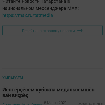
Читайте новости Татарстана в
национальном мессенджере MАХ:
https://max.ru/tatmedia
Перейти на страницу новости
ХЫПАРСЕМ
Йӗлтӗрҫӗсем кубокпа медальсемшӗн
вăй виçрӗç
5 March 2021 -
Анастасия Михайлова,
262
0
0