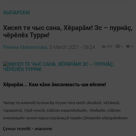
ХЫПАРСЕМ
Хисеп те чыс сана, Хĕрарăм! Эс – пурнăç,
чĕрĕлĕх Турри!
Римма Мавлютова,
5 March 2021 - 09:24
363
0
0
Хӗрарӑм... Кам кăна ăмсанмасть-ши вӗсене!
Чипер те илемлӗ пулнисӗр пуçне тата питӗ сӑпайлӑ, чӑтӑмлӑ,
тараватлӑ, тӳрӗ чунлӑ, хӑйсен нацилӗхӗшӗн, тӗнӗшӗн, хӑйсен
ачисемшӗн чунне парса пурăнаççӗ пирӗн Çӗпрелӗн хӗрарăмӗсем
Çемье телейӗ – ачасенче