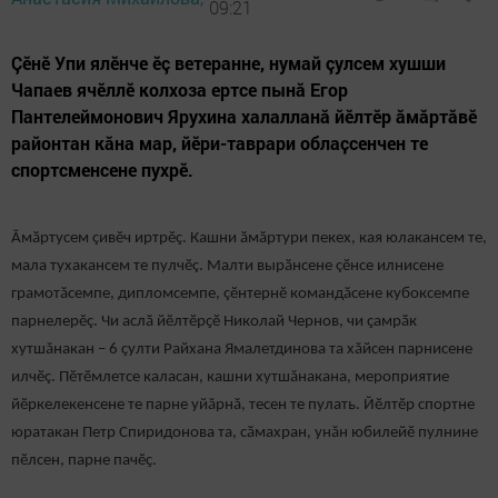
09:21
Çӗнӗ Упи ялӗнче ӗç ветеранне, нумай çулсем хушши
Чапаев ячӗллӗ колхоза ертсе пынӑ Егор
Пантелеймонович Ярухина халалланă йӗлтӗр ăмăртăвӗ
районтан кăна мар, йӗри-таврари облаҫсенчен те
спортсменсене пухрӗ.
Ӑмӑртусем çивӗч иртрӗç. Кашни ӑмӑртури пекех, кая юлакансем те,
мала тухакансем те пулчӗç. Малти вырӑнсене çӗнсе илнисене
грамотӑсемпе, дипломсемпе, çӗнтернӗ командӑсене кубоксемпе
парнелерӗç. Чи аслӑ йӗлтӗрҫӗ Николай Чернов, чи ҫамрӑк
хутшăнакан – 6 ҫулти Райхана Ямалетдинова та хăйсен парнисене
илчӗç. Пӗтӗмлетсе каласан, кашни хутшăнакана, мероприятие
йӗркелекенсене те парне уйăрнӑ, тесен те пулать. Йӗлтӗр спортне
юратакан Петр Спиридонова та, сӑмахран, унăн юбилейӗ пулнине
пӗлсен, парне пачӗҫ.