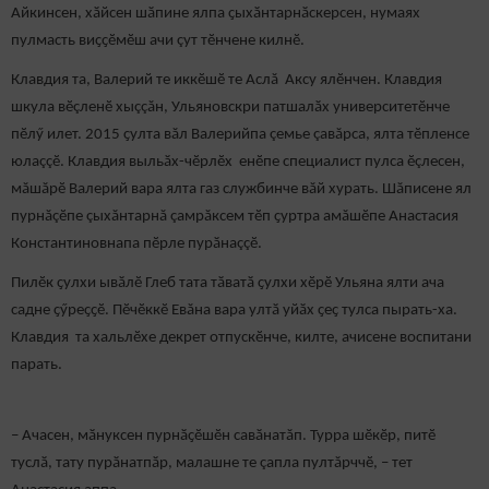
Айкинсен, хӑйсен шӑпине ялпа ҫыхӑнтарнӑскерсен, нумаях
пулмасть виҫҫӗмӗш ачи çут тӗнчене килнӗ.
Клавдия та, Валерий те иккӗшӗ те Аслă Аксу ялӗнчен. Клавдия
шкула вӗçленӗ хыççăн, Ульяновскри патшалӑх университетӗнче
пӗлӳ илет. 2015 ҫулта вăл Валерийпа çемье çавăрса, ялта тӗпленсе
юлаççӗ. Клавдия выльӑх-чӗрлӗх енӗпе специалист пулса ӗçлесен,
мăшăрӗ Валерий вара ялта газ службинче вăй хурать. Шăписене ял
пурнăçӗпе çыхăнтарнă çамрăксем тӗп ҫуртра амăшӗпе Анастасия
Константиновнапа пӗрле пурӑнаççӗ.
Пилӗк ҫулхи ывӑлӗ Глеб тата тӑватӑ ҫулхи хӗрӗ Ульяна ялти ача
садне ҫӳреҫҫӗ. Пӗчӗккӗ Евăна вара ултӑ уйӑх ҫеҫ тулса пырать-ха.
Клавдия та хальлӗхе декрет отпускӗнче, килте, ачисене воспитани
парать.
– Ачасен, мӑнуксен пурнӑҫӗшӗн савӑнатăп. Турра шӗкӗр, питӗ
туслӑ, тату пурӑнатпӑр, малашне те çапла пултăрччӗ, – тет