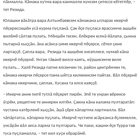
пӑхмалла. Кăмака хутма вара канмалли кунсем ҫитессе кӗтетпӗр, –
тет Резида.
Юлашки вӑхӑтра вара Алтынбаевсем кӑмакана ытларах икерчӗ
пӗçерессишӗн усă курма пуçланă. Ҫак ӗҫе пуçласа ярассинче ашшӗн
вилӗмӗ сăлтав пулать. Мӗншӗн тесен, ӗлӗкрен юлнă йăлапа, çынна
пытарнă хыҫҫӑн, ăна асăнса çиме икерчӗ пӗçерсе, сӗтел çине
лартаççӗ. Ҫапла вара, Резида та ашшӗне хисеплесе, нумай кăна
икерчӗ пӗçернӗ. Унтан тăванӗ вилсе каять, кӳршисенче виле
пулать... Халӗ Резида патне ялсенчен те, район центрӗнчен те,
кăмака икерчи пӗçерсе пама ыйтса килекенсем пайтах. Вӑл пӗҫернӗ
кӑмака икерчине, çаплах, Хусана та илсе каяççӗ.
– Икерче анне питӗ тутлӑ пӗçерет пирӗн. Эпӗ те унран вӗренсе
ӳсрӗм, рецептне те аннерен илтӗм. Çакна кăна калама пултаратăп:
чустана хатӗрленӗ хыҫҫӑн, ӑшӑ ҫӗре хăпартма лартмалла. Вӑл
чăпăртатса, хăпарма пуҫлать. Икерчӗ чустипе асӑрханса ӗçлемелле,
унсӑрӑн вӑл анса ларма та пултарать. Чи пахи, кашни ӗçе Турра тав
туса пуçламалла, – тет кил хуçи хӗрарăмӗ.