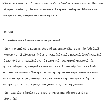
Кӑмакана хутса хатӗрлессинче те вӑрттӑнлӑхсем пур иккен. Икерчӗ
пӗçерессишӗн хурӑн вуттисемпе усӑ курни лайӑхрах. Кӑмака та
хӑвӑрт хӗрет, икерчӗ те лайӑх пулать.
Резида
Алтынбаеван кăмака икерчин рецепчӗ:
Пӗр литр ӑшӑ сӗте кӑштах вӗренӗ шывпа хутăштаратпӑр (сӗт ӑшӑ
пулмалла), 2 ҫӑмарта, 4-6 апат кашӑкӗ сахӑр песокӗ, 2 чей кашӑкӗ
тӑвар, 6-8 апат кашӑкӗ ҫу, 40 грамм ҫӗпре, кирлӗ чухлӗ ҫӑнӑх
хушса, пăтратса, икерчӗ валли чуста хатӗрлетпӗр. Чустана ӑшӑ
вырӑна лартатпӑр. Хăвăртрах хăпартăр тесен вара, тепӗр савӑта
ӑшӑ шыв ярса, ун çине чуста хунă савăта лартма пулать. Чуста
хӑпарса çитсенех, вӗри ҫатма ҫинче пӗҫерме пуҫлатпӑр.
Пӗр паха вӑрттӑнлӑх пур: савăтри чустана пӗçерес умӗн ан
пăлхатăр!