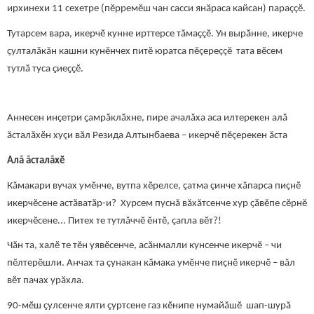
ирхинехи 11 сехетре (пӗрремӗш чан сасси янӑраса кайсан) параççӗ.
Тутарсем вара, икерчӗ кунне ирттерсе тăмаççӗ. Ун вырӑнне, икерче
ҫулталӑкăн кашни кунӗнчех питӗ юратса пӗçереççӗ тата вӗсем
тутлă туса ҫиеҫҫӗ.
Аннесен инҫетри ҫамрӑклӑхне, пире ачалăха аса илтерекен алă
ăсталăхӗн хуçи вăл Резида Алтынбаева – икерчӗ пӗçерекен ӑста
Алă ăсталăхӗ
Кăмакари вучах умӗнче, вутпа хӗрелсе, çатма çинче хăпарса пиçнӗ
икерчӗсене астӑватӑр-и? Хурсем пуснă вăхăтсенче хур ҫӑвӗпе сӗрнӗ
икерчӗсене... Питех те тутлăччӗ ӗнтӗ, çапла вӗт?!
Чӑн та, халӗ те тӗн уявӗсенче, асăнмалли кунсенче икерчӗ – чи
пӗлтерӗшли. Анчах та çунакан кӑмака умӗнче пиҫнӗ икерчӗ – вăл
вӗт пачах урăхла.
90-мӗш ҫулсенче ялти çуртсене газ кӗнипе нумайăшӗ шап-шурă