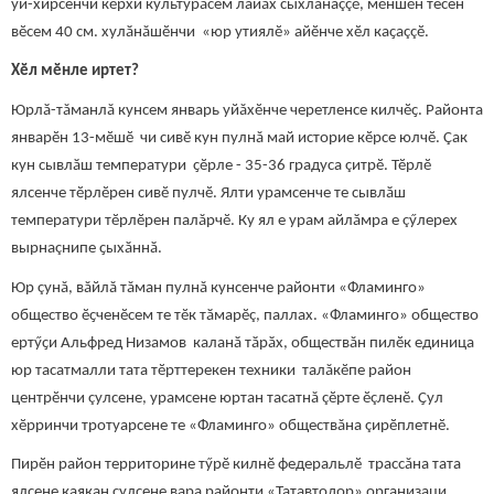
уй-хирсенчи кӗрхи культурăсем лайăх сыхланаççӗ, мӗншӗн тесен
вӗсем 40 см. хулӑнăшӗнчи «юр утиялӗ» айӗнче хӗл каҫаççӗ.
Хӗл мӗнле иртет?
Юрлӑ-тăманлă кунсем январь уйăхӗнче черетленсе килчӗҫ. Районта
январӗн 13-мӗшӗ чи сивӗ кун пулнă май историе кӗрсе юлчӗ. Çак
кун сывлӑш температури ҫӗрле - 35-36 градуса çитрӗ. Тӗрлӗ
ялсенче тӗрлӗрен сивӗ пулчӗ. Ялти урамсенче те сывлӑш
температури тӗрлӗрен палăрчӗ. Ку ял е урам айлӑмра е çӳлерех
вырнаçнипе ҫыхӑннӑ.
Юр çунă, вăйлă тăман пулнă кунсенче районти «Фламинго»
общество ӗҫченӗсем те тӗк тӑмарӗç, паллах. «Фламинго» общество
ертӳҫи Альфред Низамов каланӑ тӑрӑх, обществăн пилӗк единица
юр тасатмалли тата тӗрттерекен техники талăкӗпе район
центрӗнчи çулсене, урамсене юртан тасатнă çӗрте ӗçленӗ. Ҫул
хӗрринчи тротуарсене те «Фламинго» обществăна çирӗплетнӗ.
Пирӗн район территорине тӳрӗ килнӗ федеральлӗ трассăна тата
ялсене каякан çулсене вара районти «Татавтодор» организаци