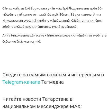
Сӑмах май, ывӑлӗ Борис тата унӑн мăшăрӗ Людмила январӗн 20-
мӗшӗнче туй кунне те паллӑ тӑваҫҫӗ. Вӗсем, 31 ҫул каялла, Анна
Николаевнан ҫуралнӑ кунӗнче мӑшӑрланнă. Çăвăнтанпа кинӗпе,
хӗрӗпе амăшӗ пек, килӗштерсе, туслӑ пурӑнаҫҫӗ.
Анна Николаевна хăнасене хăйне хисеплесе килнӗшӗн тав турӗ тата
ӗҫӗсенче ăнăçусем сунчӗ.
Следите за самым важным и интересным в
Telegram-канале
Татмедиа
Читайте новости Татарстана в
национальном мессенджере MАХ: