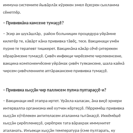
иммуна системипе йывăрлăх кӳрекен эмел ӗҫесрен сыхланма
сӗнетпӗр.
– Прививкăна камсене тумаҫҫӗ?
– Эсир ан шухăшлăр, район больницин процедура уйрӑмне
килетӗр те, хăвăрт кăна прививка тӑвӗҫ, тесе. Вакцинаци умĕн
пурне те терапевт тишкерет. Вакцинăна кăкăр сӗчӗ çитерекен
хĕрарăмсене тумаççĕ. Çивĕч инфекци чирĕсемпе чирлекенсене,
вакцина компоненчĕсене уйрăмах çивĕч туякансене, шала кайнă
чирсем çивĕчленнипе аптăракансене прививка тумаççӗ.
– Прививка хыҫҫӑн чир паллисем пулма пултараҫҫӗ-и?
– Вакцинаци икӗ этапра иртет. Урӑхла каласан, ăна виҫӗ эрнери
интервалпа организма икӗ хутчен кӗртеççӗ. Пĕрремĕш прививка
хыççăн хӳтĕлекен антителасем аталанма тытăнаççĕ. Иккĕмĕшӗ
хыççăн çирĕпленеççĕ, çирĕпрех тата вăрахрах иммунитет
аталанать. Инъекци хыҫҫӑн температура ӳсме пултарать, ку