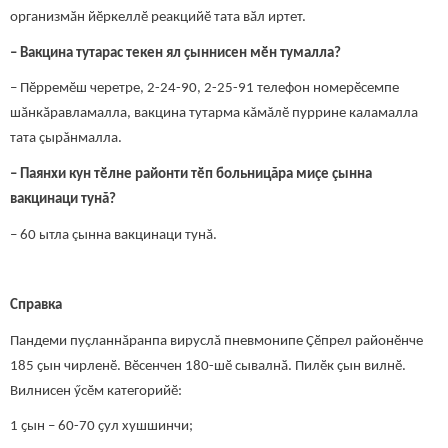
организмӑн йӗркеллӗ реакцийӗ тата вӑл иртет.
– Вакцина тутарас текен ял ҫыннисен мӗн тумалла?
– Пӗрремӗш черетре, 2-24-90, 2-25-91 телефон номерӗсемпе
шӑнкӑравламалла, вакцина тутарма кăмăлӗ пуррине каламалла
тата çырăнмалла.
– Паянхи кун тӗлне районти тӗп больницăра миçе çынна
вакцинаци тунă?
– 60 ытла çынна вакцинаци тунă.
Справка
Пандеми пуçланнăранпа вируслă пневмонипе Ҫӗпрел районӗнче
185 ҫын чирленӗ. Вӗсенчен 180-шӗ сывалнӑ. Пилӗк ҫын вилнӗ.
Вилнисен ӳсӗм категорийӗ:
1 ҫын – 60-70 ҫул хушшинчи;