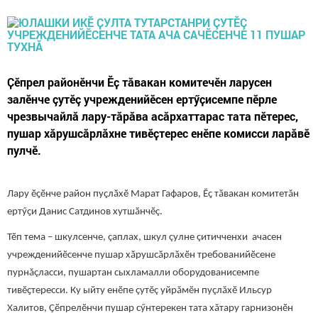
Ҫӗпрел районӗнчи Ӗҫ тӑвакан комитечӗн ларусен
залӗнче çутӗç учрежденийӗсен ертӳҫисемпе пӗрле
чрезвычайлӑ лару-тӑрӑва асӑрхаттарас тата пӗтерес,
пушар хӑрушсӑрлӑхне тивӗҫтерес енӗпе комисси ларӑвӗ
пулчӗ.
Лару ӗҫӗнче район пуҫлӑхӗ Марат Гафаров, Ӗҫ тӑвакан комитетăн
ертӳҫи Данис Сатдинов хутшӑнчӗç.
Тӗп тема – шкулсенче, çаплах, шкул çулне çитичченхи ачасен
учрежденийӗсенче пушар хӑрушсӑрлӑхӗн требованийӗсене
пурнăçласси, пушартан сыхламалли оборудованисемпе
тивӗҫтересси. Ку ыйту енӗпе çутӗç уйрăмӗн пуçлăхӗ Ильсур
Халитов, Ҫӗпрелӗнчи пушар сӳнтерекен тата хăтару гарнизонӗн