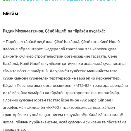
Ыйтăм
Радик Мухаметзянов, Çӗнӗ Ишлӗ ял тӑрӑхӗн пуҫлӑхӗ:
– Пирӗн ял тăрăхӗ виҫӗ яла: Ҫӗнӗ Кахăрлă, Çӗнӗ тата Кивӗ Ишлӗ
ялӗсене пӗрлештерет. Федераллă трассăран яла кӗрекен ҫула
районти ҫул-йӗр строительствин организацийӗ тасатать. Çӗнӗ
Кахăрлă, Кивӗ Ишлӗ шкулӗсене çитичченхи асфальтлă çула тасатса
тăма та вӗсене палăртнă. Ял урамӗн çулӗсене машинăсем тата
çуран çынсем çӳремелӗх тӗрттерессине вара эпир йӗркелетпӗр.
Кӑҫал «Перспектива» организацирен «МТЗ-82» трактора арендăна
илтӗмӗр, ăна хамăрăн ял тăрăхӗн трактористне шанса патăмăр.
Ялсенчи ҫулсене юртан тасатас ӗҫре пире «Ак Барс-Çӗпрел»
агрофирмăн филиалӗн «К-700» тракторӗсем, çаплах, хăйсен
тракторӗсем пулнă ял çыннисем те пулăшрӗç. Халăмăртан килнӗ
чухлӗ, пӗччен пурӑнакансене, аслă çулсенчи çынсене те пăхса тăма
тăрăшатпăр.