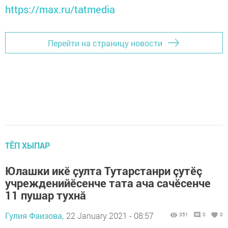
https://max.ru/tatmedia
Перейти на страницу новости
ТӖП ХЫПАР
Юлашки икӗ ҫулта Тутарстанри çутӗç
учрежденийӗсенче тата ача сачӗсенче
11 пушар тухнă
Гулия Фаизова,
22 January 2021 - 08:57
351
0
0