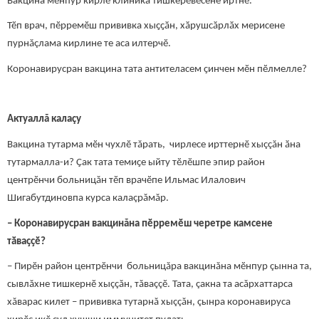
Вакцина мӗнпур кирлӗ клиника тишкерӗвӗсене иртнӗ.
Тӗп врач, пӗрремӗш прививка хыҫҫӑн, хӑрушсӑрлӑх мерисене
пурнăçлама кирлине те аса илтерчӗ.
Коронавирусран вакцина тата антителасем ҫинчен мӗн пӗлмелле?
Актуаллă калаçу
Вакцина тутарма мӗн чухлӗ тăрать, чирлесе ирттернӗ хыççăн ӑна
тутармалла-и? Ҫак тата темиҫе ыйту тӗлӗшпе эпир район
центрӗнчи больницăн тӗп врачӗпе Ильмас Илалович
Шигабутдиновпа курса калаçрăмăр.
– Коронавирусран вакцинăна пӗрремӗш черетре камсене
тӑваҫҫӗ?
– Пирӗн район центрӗнчи больницăра вакцинăна мӗнпур çынна та,
сывлăхне тишкернӗ хыççăн, тăваççӗ. Тата, çакна та асăрхаттарса
хăварас килет – прививка тутарнă хыççăн, çынра коронавируса