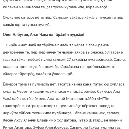
Ҫуртсем тӗлӗнче тем çӳллӗш юр куписем пулса тăчӗç. Çулпа
килекен машинӑсем те, çав тусем хупланипе, курӑнмаҫҫӗ.
Ҫуркунне ҫитессе кӗтетпӗр. Ҫуллахи вӑхӑтра кăмăлу пулсан та пӗр
кашăк юр та тупма пулмӗ.
Олег Албутов, Анат Чакă ял тӑрӑхӗн пуҫлӑхӗ:
– Пирӗн Анат Чакă ял тӑрӑхне пилӗк ял кӗрет. Ялсем район
центрӗнчен те, пӗр-пӗринчен те чылай аякра вырнаҫнӑ. Ял тăрăхӗ
тасатса тăма тивӗçлӗ пулнă çулсем 27 ҫухрӑма пуçтарăнаççӗ. Çапла,
юлашки эрнере çунă юрсем йывăрлăхсем те, проблемăсем те
кăларса тăратрӗç, халăх та ӳпкелешрӗ.
Ӗлкӗрсе тăма та пулмасть вӗт, тасатса кайнă кăна, татах юр хупласа
хурать. Черетпе кашни урама тасатма тӑрӑшрӑмӑр. Çак ӗçре Анат
Чакă ялӗнче, тӗслӗхрен, Анатолий Матюшин хӑйӗн «МТЗ»
тракторӗпе, «Агротранспорт», цеолита ӗçе кӗртекен завод та,
чиркӳ те хӑйсен техникипе пулӑшаççӗ. Вӗсене кашнинех, çаплах,
Кӗçӗн Аксу ялӗнчи Владимир Солдатова, Тутар Шатăршан ялӗнчи
Ринат Айзятова, Зуфар Алимбекова, Самиулла Тухфатуллина тав