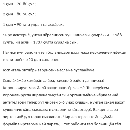
1 ҫын – 70-80 ҫул;
2 ҫын – 80-90 ҫул;
1 ҫын – 90 тата унран та аслӑрах.
Чире лектернӗ, унтан чӗрӗлнисен хушшинче чи ҫамрӑкки – 1988
ҫулта, чи асли – 1937 ҫулта ҫуралнӑ çын.
Паянхи кун районти тӗп больницăри вăхăтлăха йӗркеленӗ инфекци
госпиталӗнче 23 ҫын сипленет.
Госпиталь октябрь варрисенче ӗҫлеме пуҫланӑччӗ.
Сывлӑхăмăр хамăрăн алӑра, хисеплӗ район ҫыннисем!
Коронавирус массӑллӑ вакцинацисӗр чакмӗ. Тишкерӳсем
коронавируспа чирленӗ хыççăн çын организмӗнче йӗркеленнӗ
антителасем тепӗр хут чиртен 5-6 уйăх хушши, е унтан сахал вăхăт
хушшинче кăна сыхлама пултарнине кăтартаççӗ. Вакцина вара
чиртен икӗ çул таран сыхланать. Чир лектерсен те ăна çăмăл
формăпа ирттерме май парать, – тет районти тӗп больницăн тӗп