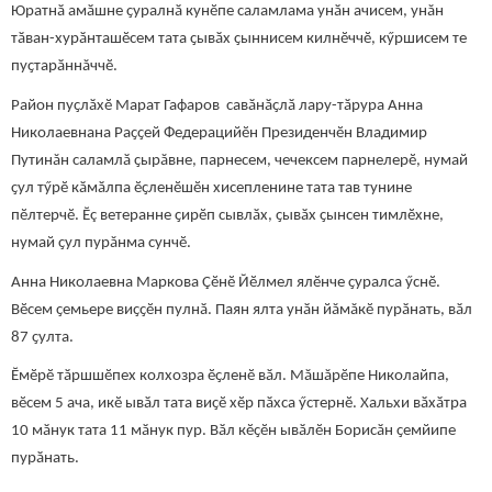
Юратнӑ амӑшне ҫуралнӑ кунӗпе саламлама унӑн ачисем, унăн
тӑван-хурӑнташӗсем тата ҫывӑх ҫыннисем килнӗччӗ, кӳршисем те
пуҫтарӑннăччӗ.
Район пуҫлӑхӗ Марат Гафаров савӑнӑҫлӑ лару-тӑрура Анна
Николаевнана Раҫҫей Федерацийӗн Президенчӗн Владимир
Путинăн саламлӑ ҫырăвне, парнесем, чечексем парнелерӗ, нумай
ҫул тӳрӗ кӑмӑлпа ӗҫленӗшӗн хисепленине тата тав тунине
пӗлтерчӗ. Ӗç ветеранне ҫирӗп сывлӑх, ҫывӑх ҫынсен тимлӗхне,
нумай ҫул пурăнма сунчӗ.
Анна Николаевна Маркова Çӗнӗ Йӗлмел ялӗнче ҫуралса ӳснӗ.
Вӗсем ҫемьере виҫҫӗн пулнӑ. Паян ялта унӑн йăмăкӗ пурӑнать, вӑл
87 ҫулта.
Ӗмӗрӗ тӑршшӗпех колхозра ӗҫленӗ вӑл. Мăшăрӗпе Николайпа,
вӗсем 5 ача, икӗ ывӑл тата виҫӗ хӗр пӑхса ӳстернӗ. Хальхи вӑхӑтра
10 мӑнук тата 11 мӑнук пур. Вӑл кӗҫӗн ывӑлӗн Борисӑн ҫемйипе
пурӑнать.