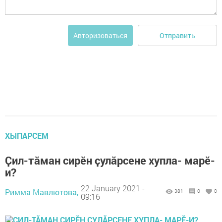
Отправить
Авторизоваться
ХЫПАРСЕМ
Ҫил-тӑман сирӗн ҫулăрсене хупла- марӗ-
и?
22 January 2021 -
Римма Мавлютова,
381
0
0
09:16