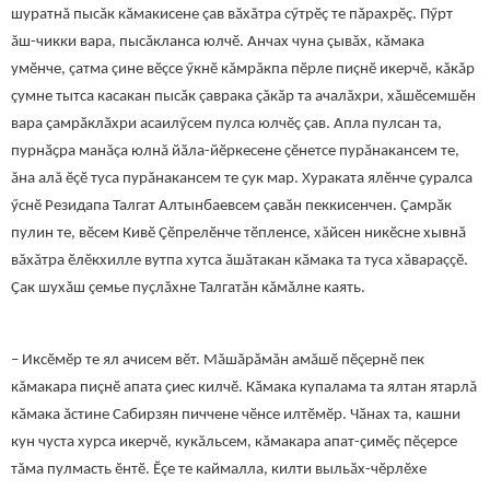
шуратнă пысăк кăмакисене çав вăхăтра сӳтрӗç те пăрахрӗç. Пӳрт
ăш-чикки вара, пысăкланса юлчӗ. Анчах чуна çывăх, кăмака
умӗнче, çатма çине вӗçсе ӳкнӗ кăмрăкпа пӗрле пиçнӗ икерчӗ, кăкăр
çумне тытса касакан пысăк çаврака çăкăр та ачалăхри, хăшӗсемшӗн
вара ҫамрӑклӑхри асаилӳсем пулса юлчӗç çав. Апла пулсан та,
пурнӑҫра манăçа юлнă йӑла-йӗркесене ҫӗнетсе пурăнакансем те,
ăна алă ӗçӗ туса пурăнакансем те ҫук мар. Хураката ялӗнче ҫуралса
ӳснӗ Резидапа Талгат Алтынбаевсем çавăн пеккисенчен. Çамрӑк
пулин те, вӗсем Кивӗ Çӗпрелӗнче тӗпленсе, хăйсен никӗсне хывнӑ
вăхăтра ӗлӗкхилле вутпа хутса ăшăтакан кӑмака та туса хăвараççӗ.
Ҫак шухăш çемье пуçлăхне Талгатăн кăмăлне каять.
– Иксӗмӗр те ял ачисем вӗт. Мăшăрăмăн амăшӗ пӗçернӗ пек
кăмакара пиçнӗ апата ҫиес килчӗ. Кӑмака купалама та ялтан ятарлă
кăмака ăстине Сабирзян пиччене чӗнсе илтӗмӗр. Чӑнах та, кашни
кун чуста хурса икерчӗ, кукăльсем, кăмакара апат-çимӗç пӗçерсе
тăма пулмасть ӗнтӗ. Ӗçе те каймалла, килти выльӑх-чӗрлӗхе