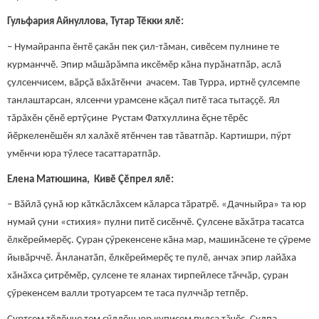
Гульфария Айнуллова, Тутар Тӗкки ялӗ:
– Нумайранпа ӗнтӗ çакăн пек çил-тӑман, сивӗсем пулнине те
курманччӗ. Эпир мăшăрăмпа иксӗмӗр кăна пурӑнатпӑр, аслă
çулсенчисем, вӑрҫӑ вăхăтӗнчи ачасем. Тав Турра, иртнӗ ҫулсемпе
танлаштарсан, ялсенчи урамсене кӑҫал питӗ таса тытаҫҫӗ. Ял
тăрăхӗн çӗнӗ ертӳçине Рустам Фатхуллина ӗçне тӗрӗс
йӗркеленӗшӗн ял халăхӗ ятӗнчен тав тăватпăр. Картишри, пӳрт
умӗнчи юра тӳлесе тасаттаратпăр.
Елена Матюшина, Кивӗ Çӗпрел ялӗ:
– Вăйлă çунă юр кăткăслăхсем кăларса тăратрӗ. «Дачныйра» та юр
нумай çуни «стихия» пулни питӗ сисӗнчӗ. Çулсене вӑхӑтра тасатса
ӗлкӗреймерӗç. Ҫуран ҫӳрекенсене кӑна мар, машинӑсене те çӳреме
йывӑрччӗ. Ӑнланатӑп, ӗлкӗреймерӗç те пулӗ, анчах эпир лайӑха
хӑнӑхса ҫитрӗмӗр, ҫулсене те яланах тирпейлесе тӑччӑр, ҫуран
ҫӳрекенсем валли тротуарсем те таса пулччӑр тетпӗр.