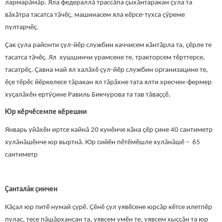
лармарăмăр. Яла федераллă трассăпа ҫыхӑнтаракан ҫула та
вӑхӑтра тасатса тăчӗç, машинасем яла кӗрсе-тухса çӳреме
пултарчӗç.
Ҫак çула районти çул-йӗр службин каччисем кӑнтӑрла та, ҫӗрле те
тасатса тăчӗç. Ял хушшинчи урамсене те, тракторсем тӗрттерсе,
тасатрӗç. Ҫавна май ял халăхӗ ҫул-йӗр службин организацине те,
ӗçе тӗрӗс йӗркелесе тăракан ял тӑрӑхне тата ялти хресчен-фермер
хуҫалӑхӗн ертӳҫине Равиль Бикчурова та тав тӑваҫҫӗ.
Юр кӗрчӗсемпе кӗрешни
Январь уйăхӗн иртсе кайнă 20 кунӗнче кӑна ҫӗр ҫине 40 сантиметр
хулăнăшӗнче юр выртнă. Юр сийӗн пӗтӗмӗшле хулăнăшӗ – 65
сантиметр
Çанталăк çинчен
Кӑҫал юр питӗ нумай çурӗ. Çӗнӗ ҫул уявӗсене юрсӑр кӗтсе илетпӗр
пулас, тесе пăшăрхансан та, уявсем умӗн те, уявсем хыççăн та юр