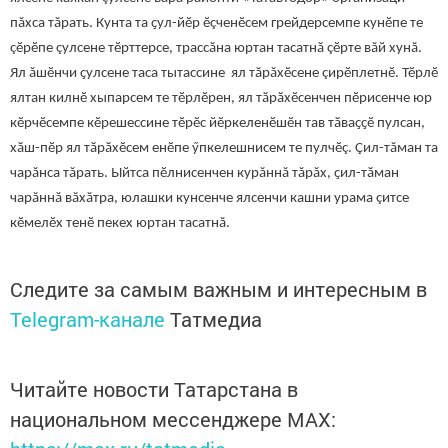
пăхса тăрать. Кунта та ҫул-йӗр ӗçченӗсем грейдерсемпе кунӗпе те
çӗрӗпе çулсене тӗрттерсе, трассӑна юртан тасатнă çӗрте вăй хунă.
Ял ăшӗнчи ҫулсене таса тытассине ял тăрăхӗсене çирӗплетнӗ. Тӗрлӗ
ялтан килнӗ хыпарсем те тӗрлӗрен, ял тӑрӑхӗсенчен пӗрисенче юр
кӗрчӗсемпе кӗрешессине тӗрӗс йӗркеленӗшӗн тав тӑваҫҫӗ пулсан,
хӑш-пӗр ял тӑрӑхӗсем енӗпе ӳпкелешнисем те пулчӗç. Çил-тăман та
чарăнса тăрать. Ыйтса пӗлнисенчен курăннă тăрăх, ҫил-тӑман
чарăннă вăхăтра, юлашки кунсенче ялсенчи кашни урама çитсе
кӗмелӗх тенӗ пекех юртан тасатнă.
Следите за самым важным и интересным в
Telegram-канале
Татмедиа
Читайте новости Татарстана в
национальном мессенджере MАХ: