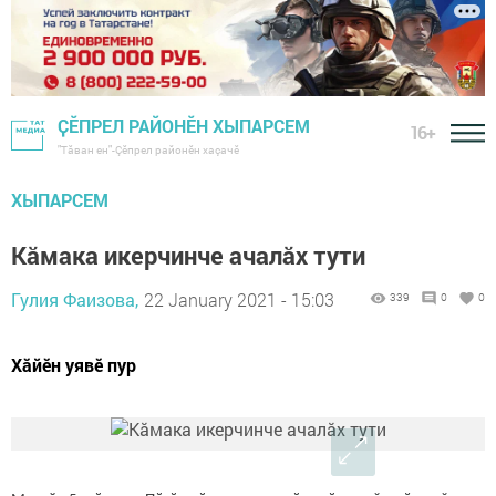
ҪӖПРЕЛ РАЙОНӖН ХЫПАРСЕМ
16+
"Тӑван ен"-Çĕпрел районĕн хаçачӗ
ХЫПАРСЕМ
Кăмака икерчинче ачалӑх тути
Гулия Фаизова,
22 January 2021 - 15:03
339
0
0
Хăйӗн уявӗ пур