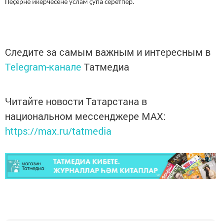
Пӗçернӗ икерчӗсене услам ҫупа сӗретпӗр.
Следите за самым важным и интересным в
Telegram-канале
Татмедиа
Читайте новости Татарстана в
национальном мессенджере MАХ:
https://max.ru/tatmedia