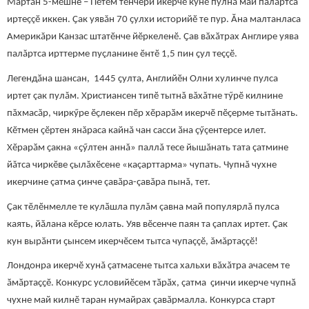
Мартӑн 5-мӗшне – Пӗтӗм тӗнчери икерчӗ кунӗ пулнă май палăртса
иртеççӗ иккен. Ҫак уявăн 70 ҫулхи историйӗ те пур. Ăна малтанласа
Америкăри Канзас штатӗнче йӗркеленӗ. Ҫав вӑхӑтрах Англире уява
палăртса ирттерме пуçланине ӗнтӗ 1,5 пин ҫул теççӗ.
Легендӑна шансан, 1445 ҫулта, Английӗн Олни хулинче пулса
иртет çак пулăм. Христиансен типӗ тытнă вăхăтне тӳрӗ килнине
пăхмасăр, чиркӳре ӗҫлекен пӗр хӗрарӑм икерчӗ пӗҫерме тытӑнать.
Кӗтмен çӗртен янăраса кайнă чан сасси ӑна çӳçентерсе илет.
Хӗрарӑм ҫакна «ҫӳлтен аннă» паллă тесе йышăнать тата çатмине
йăтса чиркӗве çылăхӗсене «каçарттарма» чупать. Чупнă чухне
икерчине çатма çинче çавăра-çавăра пынă, тет.
Ҫак тӗлӗнмелле те кулӑшла пулăм çавна май популярлă пулса
каять, йӑлана кӗрсе юлать. Уяв вӗсенче паян та çаплах иртет. Ҫак
кун вырӑнти ҫынсем икерчӗсем тытса чупаççӗ, ăмăртаççӗ!
Лондонра икерчӗ хунă çатмасене тытса хальхи вăхăтра ачасем те
ӑмӑртаҫҫӗ. Конкурс условийӗсем тӑрӑх, çатма ҫинчи икерче чупнӑ
чухне май килнӗ таран нумайрах ҫавăрмалла. Конкурса старт