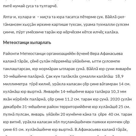
питӗ нумай çуса та тултарчӗ.
Ялта-и, хулара-и – ниҫта та юра тасатса пӗтерме çук. Вӑйлӑ ҫил-
тăмансем хыççăн ирхине картише тухсан, урама тухмалли çулсем
çинче, пӳрт умӗсенче тарӑн юр кӗрчӗсем кӗтсе илчӗҫ халăха.
Метеостанци
хыпарлать
Районти Метеостанци организацийӗн ӗçченӗ Вера Афанасьева
каланӑ тӑрӑх, ҫӗнӗ ҫулăн пӗрремӗш уйăхӗнче, ытти ҫулсемпе
танлаштарсан, юр нормăран ытларах çунă. Вӑйлӑ юр ҫуни январӗн
10-мӗшӗнче палăрнă. Ҫак кун талӑклăх çумалли калăпăш 18,9
миллиметра тӳрӗ килнӗ, урăхла каласан çӗр çине вăтамран 14 см.
хулăнăш юр выртнă. Январӗн 14-мӗшӗнче вара талӑкра 10,3 мм
яхӑн нӳрӗлӗх палăрнă, çӗр çине 11,2 см. таран юр ҫунӑ. 2020 ҫулăн
декабрӗн 31-мӗшӗнче район территорийӗнче юр хулăнăшӗ 25 см.
пулнă пулсан, январь уйӑхӗн 20 кунӗнче кăна та ҫӗре 40 см. таран
юр витнӗ, урăхла каласан хӗл пуҫламӑшӗнчен паянхи кунччен çӗр
çине 65 см. хулăнăшӗнче юр выртнӑ. В.Афанасьева каланӑ тӑрӑх,