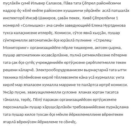
пуçлăхӗн ҫумӗ Ильвир Салахов, Пӑва тата Ҫӗпрел районӗсенчи
надзор ӗҫ-хӗлӗ енӗпе районсем хушшинчи уйрăмӗн аслӑ патшалăх
инспекторӗ Инсаф Шакиров, ҫавӑн пекех, Кивӗ Çӗпрелӗнчи 1
номерлӗ «Солнышко» ача сачӗн заведующийӗ Елена Нуртдинова
тухса калаçнисене итлерӗҫ. Комисси, сӳтсе явнӑ хыҫҫӑн, пушар
сӳнтермелли автоматикăн ӗҫе юрăхлă пулнине «Стрелец-
Мониторинг» организацийӗпе пӗрле тишкерме, актсем çырма,
пушар автоматикин юсавсӑрлӑхне, пулнă çитменлӗхсене пӗтерме
тата ҫак ӗҫе çутӗç учрежденийӗн ертӳçисене çирӗплетмелле текен
решени кăларчӗ. Электрооборудованисем вырнаҫтарнӑ тата ытти
техника пӳлӗмӗсене кирлӗ тӗллевсемпе кӑна усӑ курмалла: унта
кирлӗ мар япаласем хумалла маррине те палăртса иртрӗ комисси.
Унсӑр пуҫне, эвакуацилемелли çулсене яланах юртан тасатса
тӑмалла, терӗç. Пӗлӳ паракан организацийӗсен ертӳҫисемпе
персоналшăн пушар хӑрушсӑрлӑхӗн требованийӗсене пурнăçлама
тата пушар килсе тухсан ӗçе мӗнле йӗркелемеллине вӗрентекен
ятарлă вӗренӳсем йӗркелеме те сӗнчӗç.