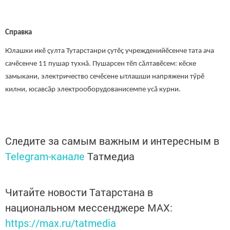
Справка
Юлашки икӗ ҫулта Тутарстанри çутӗç учрежденийӗсенче тата ача
сачӗсенче 11 пушар тухнă. Пушарсен тӗп сӑлтавӗсем: кӗске
замыкани, электричество сечӗсене ытлашши напряжени тӳрӗ
килни, юсавсӑр электрооборудованисемпе усӑ курни.
Следите за самым важным и интересным в
Telegram-канале
Татмедиа
Читайте новости Татарстана в
национальном мессенджере MАХ:
https://max.ru/tatmedia