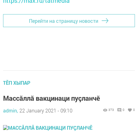
https://max.ru/tatmedia
Перейти на страницу новости
ТӖП ХЫПАР
Массăллă вакцинаци пуçланчӗ
admin,
22 January 2021 - 09:10
373
0
0