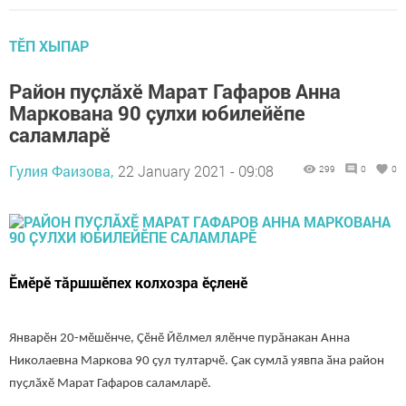
ТӖП ХЫПАР
Район пуҫлӑхӗ Марат Гафаров Анна
Маркована 90 ҫулхи юбилейӗпе
саламларӗ
Гулия Фаизова,
22 January 2021 - 09:08
299
0
0
Ӗмӗрӗ тӑршшӗпех колхозра ӗҫленӗ
Январӗн 20-мӗшӗнче, Çӗнӗ Йӗлмел ялӗнче пурăнакан Анна
Николаевна Маркова 90 ҫул тултарчӗ. Ҫак сумлă уявпа ӑна район
пуҫлӑхӗ Марат Гафаров саламларӗ.