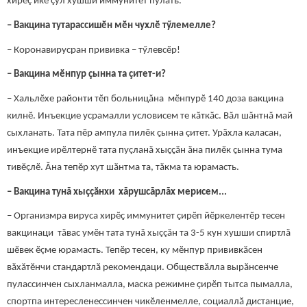
хирӗç икӗ çул хушши иммунитет пулать.
– Вакцина тутарассишӗн мӗн чухлӗ тӳлемелле?
– Коронавирусран прививка – тӳлевсӗр!
– Вакцина мӗнпур çынна та ҫитет-и?
– Хальлӗхе районти тӗп больницăна мӗнпурӗ 140 доза вакцина
килнӗ. Инъекцие усрамалли условисем те кӑткӑс. Вăл шăнтнă май
сыхланать. Тата пӗр ампула пилӗк ҫынна çитет. Урӑхла каласан,
инъекцие ирӗлтернӗ тата пуçланă хыҫҫӑн ăна пилӗк ҫынна тума
тивӗçлӗ. Ӑна тепӗр хут шӑнтма та, тăкма та юрамасть.
– Вакцина тунă хыҫҫӑнхи хăрушсăрлăх мерисем...
– Организмра вируса хирӗҫ иммунитет ҫирӗп йӗркелентӗр тесен
вакцинаци тăвас умӗн тата тунă хыççăн та 3-5 кун хушши спиртлă
шӗвек ӗçме юрамасть. Тепӗр тесен, ку мӗнпур прививкӑсен
вăхăтӗнчи стандартлӑ рекомендаци. Обществӑлла вырӑнсенче
пулассинчен сыхланмалла, маска режимне ҫирӗп тытса пымалла,
спортпа интересленессинчен чикӗленмелле, социаллӑ дистанцие,