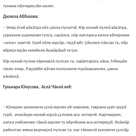
тунине пӗлтерессӗм килет.
Дилюза Аббазова:
– Эпир ӳснӗ вăхăтра хӗл çапла пулатчӗ. Юр нумай пулнă вăхăтра,
çуркунне çырмасем тулса, сарăлса, пăр капланса килсе кӗперсене
«илсе» каятчӗ. Халӗ хӗле юрсăр, теççӗ вӗт. Çӗклесе пăхсан та, пӗр
кӗреçе юрăн нимӗнле йывăрăшӗ те çук.
Юр нумай пулни чăрмавлă пулсан та, савăнтарать кăна. Мӗншӗн
тесен эпир, Раççейӗн вăтам полосинче пурăнакансем, çакна
хăнăхнă.
Гульнара Юнусова, Аслă Чăнлă ялӗ:
– Юлашки эрнесенче çунă юрсем уй-хирсене, таврана шап-шурă
турӗ, ачалăхри нумай юрлă ҫулсене аса илтерчӗ. Картишрен,
хапха умӗсенчен тăкнă юрсем ту кӗрчӗсене аса илтереççӗ. Ялăмăр
районтан аякка вырнаçнă пулсан та, юр-тăманлă кунсенче çулсăр