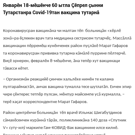
Январӗн 18-мӗшӗнче 60 ытла Çӗпрел çынни
Тутарстанра Covid-19тан вакцина тутарнă
Коронавирусран вакцинăна чи малтан тӗп больницăн «хӗрлӗ
зонă»ра ӗçлекен врач тата медицина сестрисем тутарчӗç. Массӑллӑ
вакцинацин пӗрремӗш кунӗнченех район пуçлăхӗ Марат Гафаров
та коронавирусран прививка тутарма кăмăлӗ пуррине пӗлтерчӗ.
Виҫӗ эрнерен, февралӗн 8-мӗшӗнче, ӑна тепӗр хут вакцинаци
тăвасси кӗтет.
– Организмăн реакцийӗ ҫинчен хальлӗхе нимӗн те калама
пултараймастӑп, анчах вакцина тумалла тесе шутлатӑп. Енчен эпир
чире ҫӗнтерес тетпӗр пулсан, мӗнпур майсемпе усӑ курмалла, –
терӗ хаҫат корреспондентне Марат Гафаров.
Район центрӗнчи больницăн тӗп врачӗ Ильмас Шигабутдинов
сăмахӗсенчен курăннă тăрăх, поликлиникӑна 140 доза «Спутник
V» суту-илӳ маркипе Гам-КОВИД-Вак вакцинине илсе килнӗ.