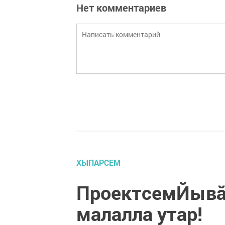
Нет комментариев
ХЫПАРСЕМ
ПроектсемЙывă
малалла утар!