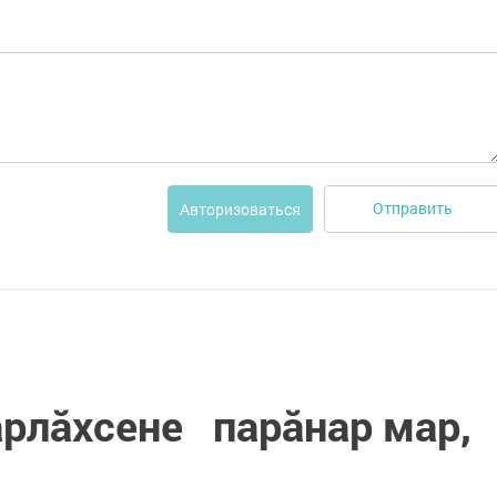
Отправить
Авторизоваться
рлăхсене парӑнар мар,