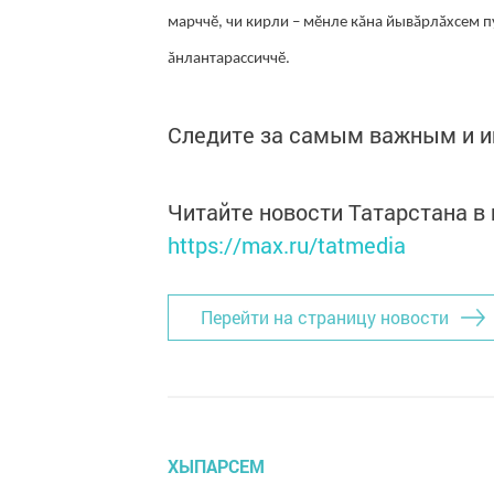
марччӗ, чи кирли – мӗнле кăна йывӑрлӑхсем п
ăнлантарассиччӗ.
Следите за самым важным и 
Читайте новости Татарстана 
https://max.ru/tatmedia
Перейти на страницу новости
ХЫПАРСЕМ