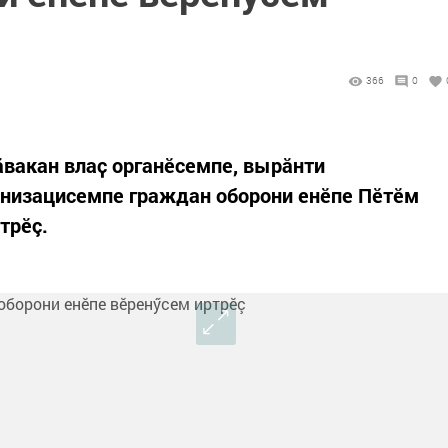
366
0
ӑвакан влаҫ органӗсемпе, вырӑнти
анизацисемпе граждан оборони енӗпе Пӗтӗм
трӗç.