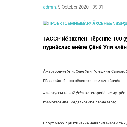
admin,
9 October 2020 - 09:01
ТАССР йӗркелен-нӗренпе 100 ç
пурнӑҫлас енӗпе Ҫӗнӗ Упи ялӗн
Ӑмӑртусенче Упи, Çӗнӗ Упи, Алешкин-Саплӑк,
Пӑва районӗнчен вӗренекенсем хутшӑнчӗҫ.
Ӑмӑртусем тӑватӑ ӳсӗм категорийӗнче иртрӗç.
грамотӑсемпе, медальсемпе парнелерӗҫ.
Спорт меро-приятийӗнче инвалид ачасем те х