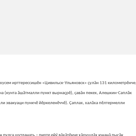
ăхусем ирттерессишӗн «Цивильск-Ульяновск» ҫулăн 131 километрӗнче
на (кунта ӑшӑтмалли пункт вырнаҫрӗ), çавăн пекех, Алешкин-Саплӑк
ли эвакуаци пункчӗ йӗркеленӗччӗ). Ҫаплах, халӑха пӗлтермелли
н пулса шутланать – пирте ейӳ вăхăтӗнче хăрушлăх юнанă пысӑк