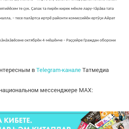
ийӗсем те ҫук. Ҫапах та пирӗн кирек мӗнле лару-тӑрăва тата
алла, – тесе палӑртса иртрӗ районти комиссийӗн ертӳçи Айрат
хăнăхăвӗсене октябрӗн 4-мӗшӗнче – Раҫҫейре Граждан оборони
интересным в
Telegram-канале
Татмедиа
в национальном мессенджере MАХ: