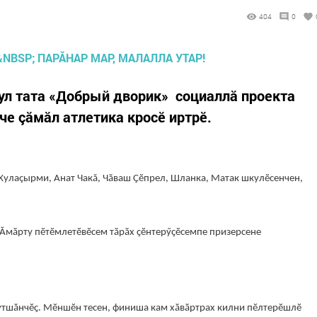
404
0
ул тата «Добрый дворик» социаллӑ проекта
че çӑмӑл атлетика кросӗ иртрӗ.
 Хулаçырми, Анат Чакă, Чӑваш Ҫӗпрел, Шланка, Матак шкулӗсенчен,
 Ӑмӑрту пӗтӗмлетӗвӗсем тӑрӑх ҫӗнтерӳҫӗсемпе призерсене
утшӑнчӗҫ. Мӗншӗн тесен, финиша кам хӑвӑртрах килни пӗлтерӗшлӗ