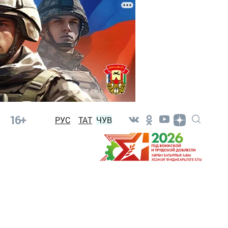
16+
РУС
ТАТ
ЧУВ