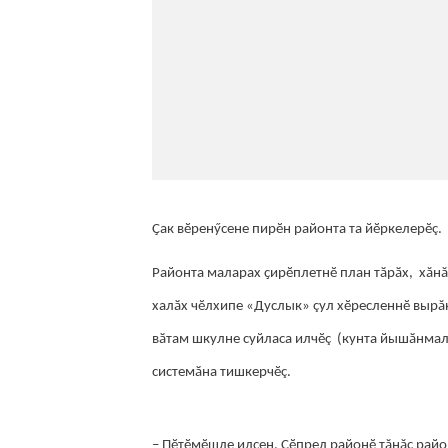
Ҫак вӗренӳсене пирӗн районта та йӗркелерӗç.
Районта маларах ҫирӗплетнӗ план тӑрӑх, хăн
халӑх чӗлхипе «Дуслык» çул хӗресленнӗ вырă
вӑтам шкулне суйласа илчӗç (кунта йышӑнмал
системӑна тишкерчӗç.
– Пӗтӗмӗшле илсен, Ҫӗпрел районӗ тăнăç райо