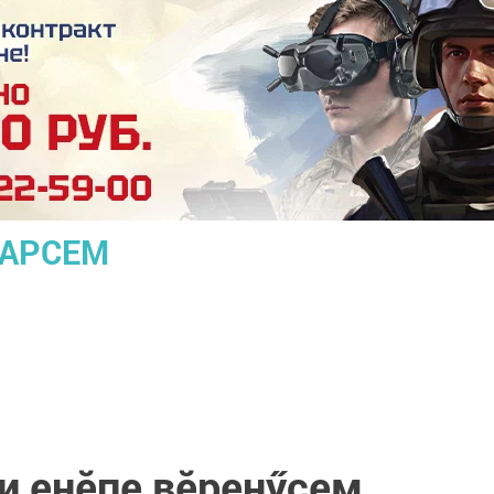
ПАРСЕМ
и енӗпе вӗренӳсем