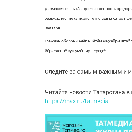
çырмасем те, пысӑк промышленность предприят
эвакуациленнӗ ҫынсене те пулӑшма хатӗр пулм
Залялов.
Граждан оборони енӗпе Пӗтӗм Раççейри штаб 
йӗркеленнӗ кун умӗн ирттереççӗ.
Следите за самым важным и 
Читайте новости Татарстана 
https://max.ru/tatmedia