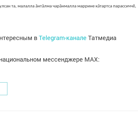
улсан та, малалла ăнтăлма чарăнмалла маррине кăтартса парассиччӗ,
интересным в
Telegram-канале
Татмедиа
в национальном мессенджере MАХ: