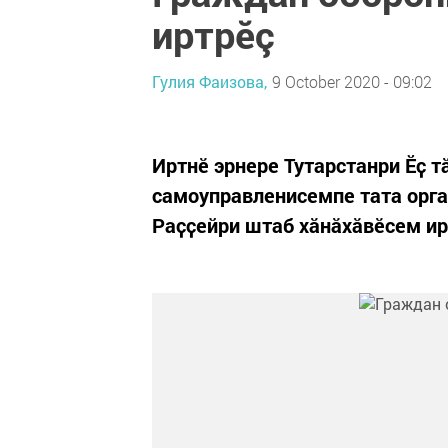
иртрӗç
Гулия Фаизова,
9 October 2020 - 09:02
Иртнӗ эрнере Тутарстанри Ӗҫ т
самоуправленисемпе тата орг
Раҫҫейри штаб хăнăхăвӗсем ир