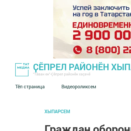
ҪӖПРЕЛ РАЙОНӖН ХЫ
"Тӑван ен"-Çĕпрел районĕн хаçачӗ
Тӗп страница
Видеороликсем
ХЫПАРСЕМ
Граждан оборон