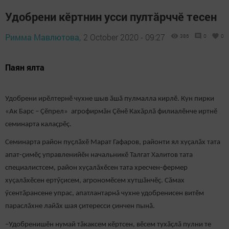
Удобрени кӗртнин усси пултăрччӗ тесен
Римма Мавлютова,
2 October 2020 - 09:27
386
0
0
Паян ялта
Удобрени ирӗлтернӗ чухне шыв ӑшӑ пулмалла кирлӗ. Кун пирки
«Ак Барс – Ҫӗпрел» агрофирмăн Çӗнӗ Кахăрлă филиалӗнче иртнӗ
семинарта калаҫрӗç.
Семинарта район пуҫлӑхӗ Марат Гафаров, районти ял хуҫалӑх тата
апат-ҫимӗҫ управленийӗн начальникӗ Талгат Халитов тата
специалистсем, район хуçалăхӗсен тата хресчен-фермер
хуçалăхӗсен ертӳҫисем, агрономӗсем хутшӑнчӗҫ. Сӑмах
ӳсентӑрансене упрас, апатлантарнă чухне удобренисен витӗм
параслăхне лайӑх шая ҫитересси ҫинчен пынӑ.
–Удобренишӗн нумай тӑкаксем кӗртсен, вӗсем тухӑҫлӑ пулни те