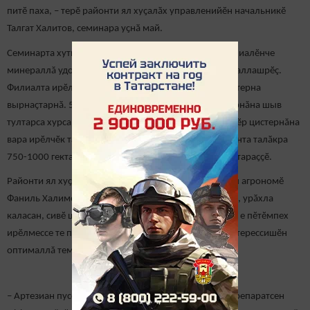
питӗ паха, – терӗ районти ял хуҫалӑх управленийӗн начальникӗ
Талгат Халитов, семинара уҫнӑ май.
Семинарта хутшӑнакансем малтан Çӗнӗ Кахăрлă филиалӗнче
минераллă удобренисемпе мӗнле усă курмаллипе паллашрӗç.
Филиалта ирӗлчӗк хутӑшне хатӗрлессишӗн виҫӗ цистерна
вырнаҫтарнӑ. 50 тонна шӗвек вырнаçакан икӗ цистернăна шыв
тултарса хурса ӑшӑтассишӗн, 25 тонна вырнаҫакан пӗр цистернăна
вара ирӗлчӗк тăвассишӗн усӑ кураҫҫӗ. Çапла вара, кунта талӑкра
750-1000 гектара çителӗклӗ ирӗлчӗк хатӗрлеме пултараҫҫӗ.
Районти ял хуҫалӑхӗпе апат-ҫимӗҫ управленийӗн тӗп агрономӗ
Фаниль Халимов каланă тăрăх, пӗчӗк температурӑпа, урӑхла
каласан, сивӗ шывра препаратсем майӗпен ирӗлеҫҫӗ е пӗтӗмпех
ирӗлмессе те пултараççӗ. Препаратсене шывра ирӗлтерессишӗн
оптималлă температура 10-16 градуса тӳрӗ килет.
– Артезиан пуссинчен илнӗ сивӗ шывра ирӗлтернӗ препаратсен