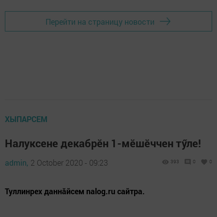
Перейти на страницу новости
ХЫПАРСЕМ
Налуксене декабрӗн 1-мӗшӗччен тӳле!
admin,
2 October 2020 - 09:23
393
0
0
Туллинрех даннăйсем nalog.ru сайтра.