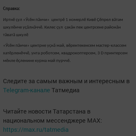
Справка:
Иртнӗ çул «Ӳсӗм пăнчи» центрӗ 1 номерлӗ Кивӗ Ҫӗпрел вăтам
шкулӗнче уçăлнăччӗ. Килес çул çакăн пек центрсене районăн
тăватă шкулӗ
«Ӳсӗм пăнчи» центрне уҫнӑ май, вӗрентекенсем мастер-классем
хатӗрленӗччӗ, унта роботсем, квадрокоптерсем, 3 D принтерсем
мӗнле ӗҫленине курма май пурччӗ.
Следите за самым важным и интересным в
Telegram-канале
Татмедиа
Читайте новости Татарстана в
национальном мессенджере MАХ:
https://max.ru/tatmedia