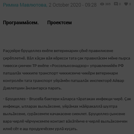
Римма Мавлютова,
2 October 2020 - 09:28
385
0
0
Программăсем. Проектсем
Раҫҫейре бруцеллез енӗпе ветеринарин çӗнӗ правилисене
ҫирӗплетнӗ. Вӑл хăçан вӑя кӗресси тата ҫак правилӑсем мӗне пырса
тивесси ҫинчен ТР енӗпе «Россельхознадзор» управленийӗн РФ
патшалӑх чиккипе транспорт чиккисенче чикӗри ветеринари
контролӗн тата транспорт уйрăмӗн патшалăх инспекторӗ Айвар
Давлетшин ӑнлантарса парать.
- Бруцеллез – Brucella бактери кăларса тăратакан инфекци чирӗ. Ҫак
инфекци, ытларах выльăхсене, уйрӑмах мӑйракаллӑ шултра
выльӑхсене, сурӑхсемпе качакасене сиенлет. Бруцеллез çынсене
вара чирлӗ чӗрчунсемпе контакт вӑхӑтӗнче е чирлӗ выльăхсенчен
илнӗ сӗт е аш продукчӗсем урлӑ куçать.