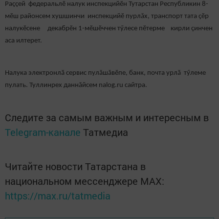
Раççей федеральлӗ налук инспекцийӗн Тутарстан Республикин 8-
мӗш районсем хушшинчи инспекцийӗ пурлăх, транспорт тата ҫӗр
налукӗсене декабрӗн 1-мӗшӗччен тӳлесе пӗтерме кирли çинчен
аса илтерет.
Налука электронлӑ сервис пулăшăвӗпе, банк, почта урлӑ тӳлеме
пулать. Туллинрех даннăйсем nalog.ru сайтра.
Следите за самым важным и интересным в
Telegram-канале
Татмедиа
Читайте новости Татарстана в
национальном мессенджере MАХ:
https://max.ru/tatmedia