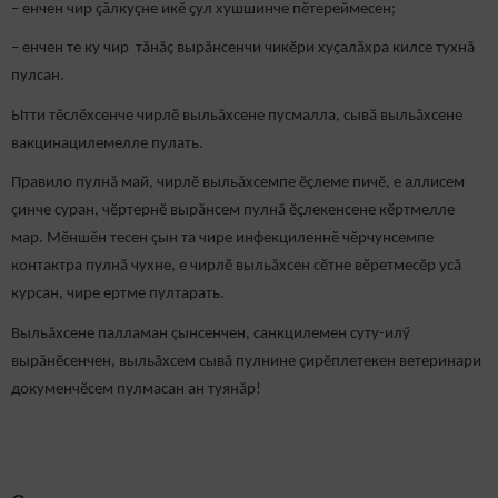
– енчен чир çăлкуçне икӗ ҫул хушшинче пӗтереймесен;
– енчен те ку чир тăнăç вырăнсенчи чикӗри хуҫалӑхра килсе тухнă
пулсан.
Ытти тӗслӗхсенче чирлӗ выльăхсене пусмалла, сывӑ выльăхсене
вакцинацилемелле пулать.
Правило пулнă май, чирлӗ выльăхсемпе ӗҫлеме пичӗ, е аллисем
çинче суран, чӗртернӗ вырăнсем пулнă ӗҫлекенсене кӗртмелле
мар. Мӗншӗн тесен çын та чире инфекциленнӗ чӗрчунсемпе
контактра пулнӑ чухне, е чирлӗ выльăхсен сӗтне вӗретмесӗр усӑ
курсан, чире ертме пултарать.
Выльăхсене палламан çынсенчен, санкцилемен суту-илӳ
вырăнӗсенчен, выльăхсем сывă пулнине çирӗплетекен ветеринари
докуменчӗсем пулмасан ан туянăр!