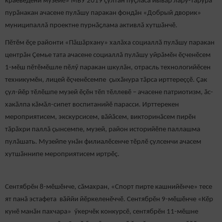
краеведени музейӗ» МБУ 2019 ҫултан пуҫласа йывӑр лару-тӑрура
пурӑнакан ачасене пулӑшу паракан фондăн «Добрый дворик»
муниципаллă проектне пурнӑҫлама активлă хутшӑнчӗ.
Пӗтӗм ӗҫе районти «Пăшăрхану» халăха социаллӑ пулӑшу паракан
центрăн Çемье тата ачасене социаллă пулăшу уйрăмӗн ӗçченӗсем
1-мӗш пӗтӗмӗшле пӗлӳ паракан шкулăн, отрасль технологийӗсен
техникумӗн, лицей ӗçченӗсемпе ҫыхӑнура тăрса ирттереççӗ. Çак
çул-йӗр тӗлӗшпе музей ӗçӗн тӗп тӗллевӗ – ачасене патриотизм, ӑс-
хакӑлпа кӑмӑл-сипет воспитанийӗ парасси. Ирттерекен
мероприятисем, экскурсисем, вӑйӑсем, викторинăсем пирӗн
тӑрӑхри паллă ҫынсемпе, музей, район историйӗпе паллашма
пулӑшать. Музейпе унӑн филиалӗсенче тӗрлӗ ҫулсенчи ачасем
хутшӑннипе мероприятисем иртрӗç.
Сентябрӗн 8-мӗшӗнче, сӑмахран, «Спорт пирте кашнийӗнче» тесе
ят панă эстафета вӑййи йӗркеленӗччӗ. Сентябрӗн 9-мӗшӗнче «Кӗр
кунӗ манӑн пахчара» ӳкерчӗк конкурсӗ, сентябрӗн 11-мӗшне