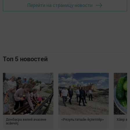
Перейти на страницу новости
Топ 5 новостей
Донбасра вилнӗ ачасене
«Результатшӑн ӗҫлетпӗр»
Хăяр ви
асӑнчӗҫ