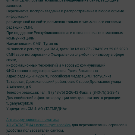
© ТАТМЕДИА. Все материалы, размещенные на сайте, защищены
законом.
Перепечатка, воспроизведение и распространение в любом объеме
информации,
размещенной на сайте, возможна только с письменного согласия
редакций СМИ.
При поддержке Республиканского агентства по печати и массовым
коммуникациям.
Наименование СМИ: Туган як
№ записи о регистрации СМИ, дата: Эл № ФС 77 - 78420 от 29.05.2020
СМИ зарегистрированно Федеральной службой по надзору в сфере
связи,
информационных технологий и массовых коммуникаций
ФИО главного редактора: Фаизова Гулия Вакифовна
Адрес редакции: 422470, Российская Федерация, Республика
Татарстан, Дрожжановский район, село Старое Дрожжаное улица
А.Абязова, д.5
Телефон редакции: Тел.: 8 (843-75) 2-26-42 Факс: 8 (843-75) 2-23-43
Для сообщений о фактах коррупции электронная почта редакции:
tuganyak@bk.ru
Учредитель СМИ: АО «ТАТМЕДИА»
Антикоррупционная политика
АО «ТАТМЕДИА» использует «cookie»
для персонализации сервисов и
удобства пользователей сайтом.