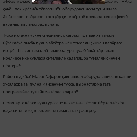
эффективлăхӗ те 50 процента ҫити чакать, – терӗ специалист. – Акă
ҫакӑн пек ирӗлчӗк тăвассишӗн оборудованисем туни шыва
ӑшӑтссине тивӗçтерет тата çӗр ҫине кӗртнӗ препаратсен эффекчӗ
вара чылай лайăхрах пулать.
Тухса калаçнă чухне специалист, çаплах, шывăн хытӑлăхӗ,
йӳҫӗклӗхӗ пысăк пулнă вăхăтра мӗн тумалли çинчен палăртса
иртрӗ. Шыв оптималлӑ температура чухлӗ ăшăнтăр тесен,
ирӗлчӗке икӗ кунлӑха ҫителӗклӗ калӑпӑшра тумалли çинчен
пӗлтерчӗ.
Район пуҫлӑхӗ Марат Гафаров ҫакнашкал оборудованисене кашни
хуçалăхра та, пулнă майсенчен тухса, вырнаçтарма тата
программӑна хутшӑнма тӗллев лартрӗ.
Семинарта кӗрхи культурӑсене пӑхас тата вӗсене йӗркеллӗ хӗл
каҫассине тивӗҫтерес енӗпе темăна та хускатрӗç.