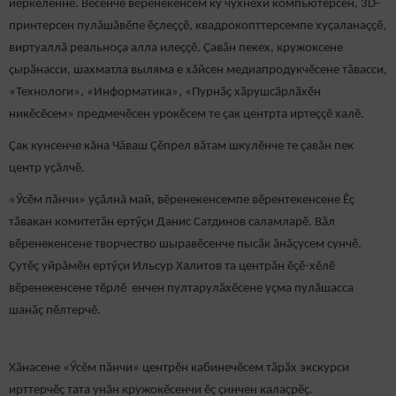
йӗркеленнӗ. Вӗсенче вӗренекенсем ку чухнехи компьютерсен, 3D-
принтерсен пулăшăвӗпе ӗҫлеҫҫӗ, квадрокопттерсемпе хуҫаланаҫҫӗ,
виртуаллӑ реальноҫа алла илеҫҫӗ. Ҫавӑн пекех, кружоксене
ҫырӑнасси, шахматла выляма е хӑйсен медиапродукчӗсене тăвасси,
«Технологи», «Информатика», «Пурнӑҫ хӑрушсӑрлӑхӗн
никӗсӗсем» предмечӗсен урокӗсем те çак центрта иртеççӗ халӗ.
Çак кунсенче кăна Чăваш Çӗпрел вăтам шкулӗнче те çавăн пек
центр уçăлчӗ.
«Ӳсӗм пăнчи» уçăлнă май, вӗренекенсемпе вӗрентекенсене Ӗҫ
тӑвакан комитетăн ертӳҫи Данис Сатдинов саламларӗ. Вӑл
вӗренекенсене творчество шыравӗсенче пысӑк ăнăçусем сунчӗ.
Çутӗç уйрăмӗн ертӳçи Ильсур Халитов та центрăн ӗҫӗ-хӗлӗ
вӗренекенсене тӗрлӗ енчен пултарулăхӗсене уçма пулӑшасса
шанăç пӗлтерчӗ.
Хӑнасене «Ӳсӗм пăнчи» центрӗн кабинечӗсем тӑрӑх экскурси
ирттерчӗç тата унӑн кружокӗсенчи ӗç ҫинчен калаçрӗç.