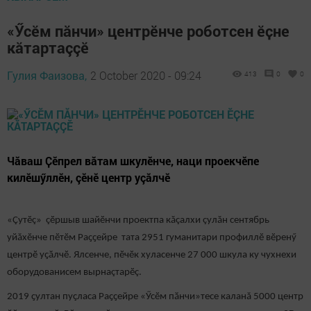
«Ӳсӗм пӑнчи» центрӗнче роботсен ӗҫне
кӑтартаççӗ
Гулия Фаизова,
2 October 2020 - 09:24
413
0
0
Чăваш Ҫӗпрел вӑтам шкулӗнче, наци проекчӗпе
килӗшӳллӗн, çӗнӗ центр уçăлчӗ
«Çутӗç» çӗршыв шайӗнчи проектпа кăçалхи çулăн сентябрь
уйăхӗнче пӗтӗм Раҫҫейре тата 2951 гуманитари профиллӗ вӗренӳ
центрӗ уҫӑлчӗ. Ялсенче, пӗчӗк хуласенче 27 000 шкула ку чухнехи
оборудованисем вырнаçтарӗç.
2019 ҫултан пуҫласа Раҫҫейре «Ӳсӗм пӑнчи»тесе каланă 5000 центр