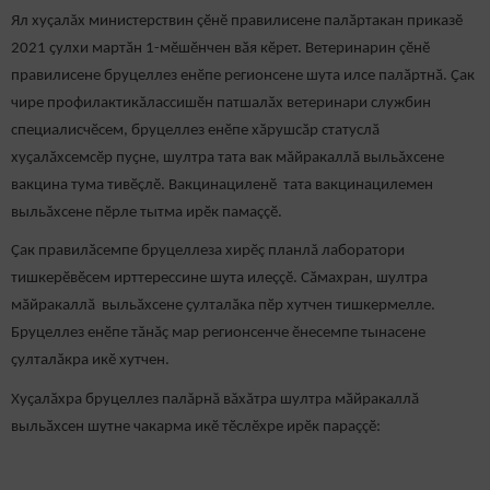
Ял хуçалăх министерствин çӗнӗ правилисене палӑртакан приказӗ
2021 ҫулхи мартӑн 1-мӗшӗнчен вӑя кӗрет. Ветеринарин çӗнӗ
правилисене бруцеллез енӗпе регионсене шута илсе палӑртнӑ. Ҫак
чире профилактикăлассишӗн патшалӑх ветеринари службин
специалисчӗсем, бруцеллез енӗпе хӑрушсӑр статуслӑ
хуҫалӑхсемсӗр пуҫне, шултра тата вак мăйракаллă выльăхсене
вакцина тума тивӗçлӗ. Вакцинациленӗ тата вакцинацилемен
выльăхсене пӗрле тытма ирӗк памаççӗ.
Ҫак правилӑсемпе бруцеллеза хирӗç планлă лаборатори
тишкерӗвӗсем ирттерессине шута илеççӗ. Сӑмахран, шултра
мӑйракаллӑ выльӑхсене ҫулталӑка пӗр хутчен тишкермелле.
Бруцеллез енӗпе тăнăç мар регионсенче ӗнесемпе тынасене
ҫулталӑкра икӗ хутчен.
Хуҫалӑхра бруцеллез палăрнă вăхăтра шултра мӑйракаллӑ
выльӑхсен шутне чакарма икӗ тӗслӗхре ирӗк параççӗ: