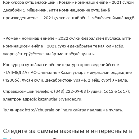
Конкурсра хутшăнассишӗн «Роман» номинаци енӗпе – 2021 ҫулхи
декабрӗн 1-мӗшӗччен, ытти номинацисенче хутшăннă
произведенисене – 2021 çулхи сентябрӗн 1-мӗшӗччен йышăнаççӗ.
«Роман» номинаци енӗпе – 2022 ҫулхи февральтен пуҫласа, ытти
номинацисем енӗпе – 2021 ҫулхи декабрьтен те кая юлмасӑр,
жюри ҫӗнтерӳҫӗсене палӑртма тивӗçлӗ пулать.
Конкурсра хутшăнассишӗн литература произведенийӗсене
«ТАТМЕДИА» АО филиалне «Казан утлары» журналӑн редакцине
(420066, Хусан хули, Декабристсен урамӗ, 2-мӗш çурт) ямалла.
Справкăсемшӗн телефон: (843) 222-09-83 (хушма: 1612 е 1617);
электрон адресӗ: kazanutlari@yandex.ru.
Туллинрех http://chuprale-online.ru сайтра паллашма пулать.
Следите за самым важным и интересным в