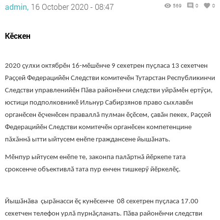
admin,
16 October 2020 - 08:47
569
0
0
Кӗскен
2020 ҫулхи октябрӗн 16-мӗшӗнче 9 сехетрен пуҫласа 13 сехетчен
Раççей Федерацийӗн Следстви комитечӗн Тутарстан Республикинчи
Следстви управленийӗн Пăва районӗнчи следстви уйрăмӗн ертӳçи,
юстици подполковникӗ Ильнур Сабирзянов право сыхлавӗн
органӗсен ӗҫченӗсен праваллă пулман ӗçӗсем, ҫавӑн пекех, Раҫҫей
Федерацийӗн Следстви комитечӗн органӗсен компетенцине
пăхăннă ытти ыйтусем енӗпе граждансене йышӑнать.
Мӗнпур ыйтусем енӗпе те, законпа палăртнă йӗркепе тата
сроксенче объективлӑ тата пур енчен тишкерӳ йӗркелӗҫ.
Йышӑнӑва çырăнасси ӗç кунӗсенче 08 сехетрен пуҫласа 17.00
сехетчен телефон урлă пурнăçланать. Пӑва районӗнчи следстви