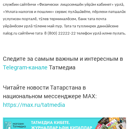
службин сайтӗнчи «Физически лицосемшӗн уйрăм кабинет» урлă,
«Уплата налогов и пошлин» сервис пулӑшăвӗпе, пӗрлехи патшалăх
услугисен порталӗ, тӳлев терминалӗсем, банк тата почта
уйрӑмӗсем урлӑ тӳлеме май пур. Тата та туллинрех даннăйсене
nalog.ru сайтӗнче тата 8 (800) 22222-22 телефон урлă илме пулать.
Следите за самым важным и интересным в
Telegram-канале
Татмедиа
Читайте новости Татарстана в
национальном мессенджере MАХ:
https://max.ru/tatmedia