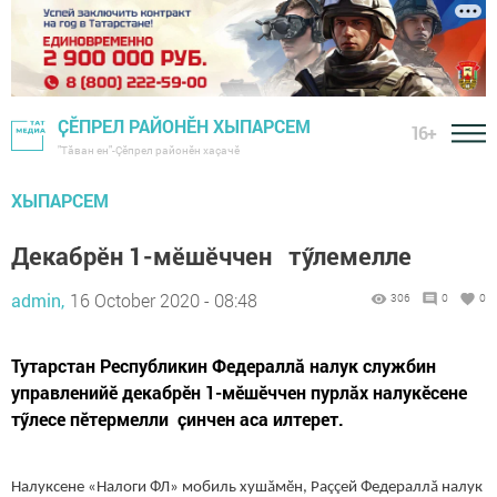
ҪӖПРЕЛ РАЙОНӖН ХЫПАРСЕМ
16+
"Тӑван ен"-Çĕпрел районĕн хаçачӗ
ХЫПАРСЕМ
Декабрӗн 1-мӗшӗччен тӳлемелле
admin,
16 October 2020 - 08:48
306
0
0
Тутарстан Республикин Федераллă налук службин
управленийӗ декабрӗн 1-мӗшӗччен пурлӑх налукӗсене
тӳлесе пӗтермелли ҫинчен аса илтерет.
Налуксене «Налоги ФЛ» мобиль хушăмӗн, Раççей Федераллă налук