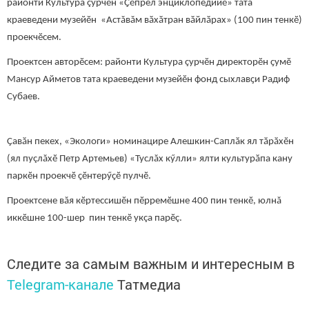
районти Культура çурчӗн «Ҫӗпрел энциклопедийӗ» тата
краеведени музейӗн «Астăвăм вӑхӑтран вӑйлӑрах» (100 пин тенкӗ)
проекчӗсем.
Проектсен авторӗсем: районти Культура çурчӗн директорӗн ҫумӗ
Мансур Айметов тата краеведени музейӗн фонд сыхлавҫи Радиф
Субаев.
Ҫавӑн пекех, «Экологи» номинацире Алешкин-Саплӑк ял тӑрӑхӗн
(ял пуçлăхӗ Петр Артемьев) «Туслăх кӳлли» ялти культурӑпа кану
паркӗн проекчӗ ҫӗнтерӳҫӗ пулчӗ.
Проектсене вăя кӗртессишӗн пӗрремӗшне 400 пин тенкӗ, юлнă
иккӗшне 100-шер пин тенкӗ укçа парӗç.
Следите за самым важным и интересным в
Telegram-канале
Татмедиа