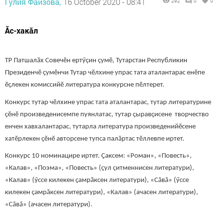
Гулия Фаизова,
16 October 2020 - 08:41
292
0
0
Ăс-хакăл
ТР Патшалӑх Совечӗн ертӳçин çумӗ, Тутарстан Республикин
Президенчӗ ҫумӗнчи Тутар чӗлхине упрас тата аталантарас енӗпе
ӗçлекен комиссийӗ литература конкурсне пӗлтерет.
Конкурс тутар чӗлхине упрас тата аталантарас, тутар литературине
ҫӗнӗ произведенисемпе пуянлатас, тутар ҫыравҫисене творчество
енчен хавхалантарас, тутарла литература произведенийӗсене
хатӗрлекен ҫӗнӗ авторсене тупса палӑртас тӗллевпе иртет.
Конкурс 10 номинацире иртет. Çаксем: «Роман», «Повесть»,
«Калав», «Поэма», «Повесть» (çул çитменнисен литератури),
«Калав» (ӳссе килекен ҫамрӑксен литератури), «Сăвă» (ӳссе
килекен ҫамрӑксен литератури), «Калав» (ачасен литератури),
«Сăвă» (ачасен литератури).