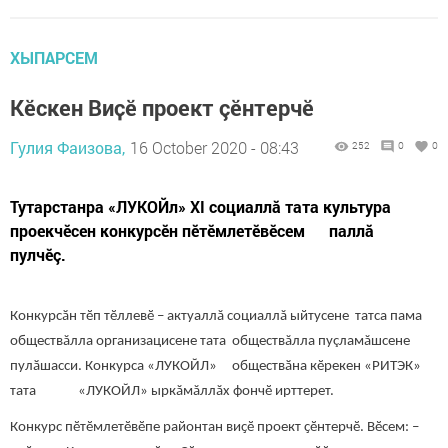
ХЫПАРСЕМ
Кӗскен Виҫӗ проект çӗнтерчӗ
Гулия Фаизова,
16 October 2020 - 08:43
252
0
0
Тутарстанра «ЛУКОЙл» ХI социаллӑ тата культура
проекчӗсен конкурсӗн пӗтӗмлетӗвӗсем паллӑ
пулчӗç.
Конкурсӑн тӗп тӗллевӗ – актуаллă социаллă ыйтусене татса пама
обществăлла организацисене тата обществăлла пуçламăшсене
пулӑшасси. Конкурса «ЛУКОЙЛ» обществӑна кӗрекен «РИТЭК»
тата «ЛУКОЙЛ» ыркăмăллăх фончӗ ирттерет.
Конкурс пӗтӗмлетӗвӗпе районтан виҫӗ проект ҫӗнтерчӗ. Вӗсем: –