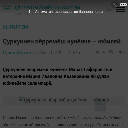
ҪӖПРЕЛ РАЙОНӖН ХЫПАРСЕМ
16+
3
Автоматическое закрытие баннера через
"Тӑван ен"-Çĕпрел районĕн хаçачӗ
ХЫПАРСЕМ
Çуркуннен пӗрремӗш кунӗнче – юбилей
Гулия Фаизова,
5 March 2021 - 09:35
252
0
0
Ҫуркуннен пӗрремӗш кунӗнче Марат Гафаров тыл
ветеранне Мария Ивановна Казакована 90 çулхи
юбилейӗпе саламларӗ.
Мария Ивановна Казакова мартăн 1-мӗшӗнче çуралнă. Аслӑ Аксу
вӑтам шкулне пӗтерсен, Ульяновск хулинчи ял хуҫалӑх институтне