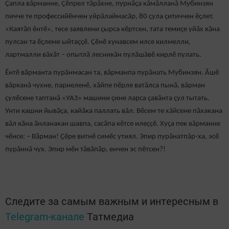
Çапла вăрманне, Çӗпрел тăрăхне, пурнăçа кăмăлланă Мубинзян
пичче те профессийӗнчен уйрӑлаймасӑр, 80 ҫула çитиччен ӗҫлет.
«Каятӑп ӗнтӗ», тесе заявлени ҫырса кӗртсен, тата темиҫе уйӑх кăна
пулсан та ӗҫлеме ыйтаççӗ. Ҫӗнӗ хунавсем илсе килмелли,
лартмалли вăхăт – опытлӑ лесникăн пулăшăвӗ кирлӗ пулать.
Ӗнтӗ вӑрманта пурӑнмасан та, вӑрманпа пурӑнать Мубинзян. Ăшӗ
вăрканă чухне, парнеленӗ, хăйпе пӗрле ватăлса пынă, вăрман
çулӗсене таптанă «УАЗ» машини çине ларса çавăнта çул тытать.
Унти кашни йывăçа, кайӑка паллать вăл. Вӗсем те хăйсене пăхакана
вӑл кӑна ӑнланакан шавпа, сасӑпа кӗтсе илеççӗ. Хуҫа пек вăрманне
чӗнсе: – Вӑрман! Ҫӗре витнӗ симӗс утиял. Эпир пурăнатпăр-ха, эсӗ
пурăннă чух. Эпир мӗн тӑвӑпӑр, енчен эс пӗтсен?!
Следите за самым важным и интересным в
Telegram-канале
Татмедиа