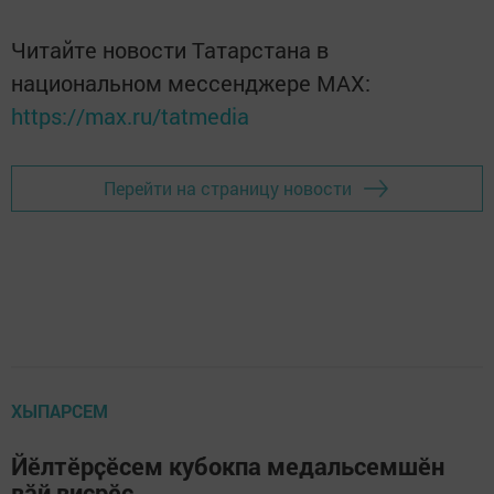
Читайте новости Татарстана в
национальном мессенджере MАХ:
https://max.ru/tatmedia
Перейти на страницу новости
ХЫПАРСЕМ
Йӗлтӗрҫӗсем кубокпа медальсемшӗн
вăй виçрӗç