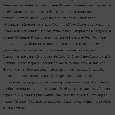
Андриян Николаевпа! Чăваш Енӗн Шуршăл ялӗнче ҫуралса ӳснӗ çак
йӗкӗт шӑпах ҫак техникума вӗçленӗ тата тăван енне таврăннă
вăхăтсенче те çак вӗренӳ çуртне яланах кӗрет. Ҫапла вара,
Мубинзяна тӗнчери легендарлӑ ҫынна хӑй куҫӗсемпе курма, унпа
калаҫма та май килнӗ. Пӗр сӑмахпа каласан, пурнăçра ырă тусӗсем
нумай Мубинзян Махмутовăн. Вӑл паян Тутарстан Республикин
прокурорӗпе Сайфихан Нафиевпа пӗрле кӗрешсе çӳренисем,
çавăнтан уйрӑлми туссем пулса кайни ҫинчен те калаçать.
Çынсенчен пăхатир кӗлеткипе уйрăлса тăнă, ăслă шухăшсене çивӗч
чӗлхипе каласа паракан лесникпа камăн туслашасси килмӗ-ха?!
Нурханияна та Кемеровӑна кайнӑ ҫӗртен каялла çаврăнса, вӗсен
патне кин пулса килнӗ чухне кӳршӗри аппа: «Ай, чунăм,
пурăнайăн-ши ку çуртра, питӗ патвар çынсем вӗт», тет. Нурхания
пӗчӗкçӗ пулнине шута илсе калать ӗнтӗ вăл çак сăмаха. Мубинзян
вара ӑна «Нурхания ятлӑ шӑпчӑкăм», тесе кăна чӗнет. Тата кирлӗ
чухне хӑй лартнӑ ҫамрӑк хунавсене пăхнă пекех, мăшăрне хӳтӗлет
те, сыхлать те.