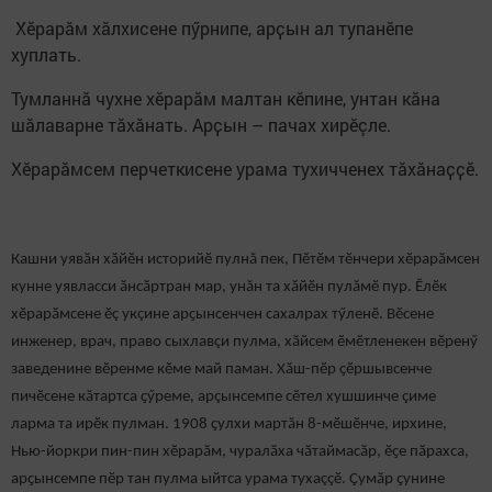
Хӗрарӑм хӑлхисене пӳрнипе, арҫын ал тупанӗпе
хуплать.
Тумланнӑ чухне хӗрарӑм малтан кӗпине, унтан кăна
шӑлаварне тӑхӑнать. Арҫын – пачах хирӗçле.
Хӗрарӑмсем перчеткисене урама тухичченех тӑхӑнаҫҫӗ.
Кашни уявӑн хӑйӗн историйӗ пулнă пек, Пӗтӗм тӗнчери хӗрарӑмсен
кунне уявласси ӑнсӑртран мар, унăн та хӑйӗн пулăмӗ пур. Ӗлӗк
хӗрарӑмсене ӗç укçине арҫынсенчен сахалрах тӳленӗ. Вӗсене
инженер, врач, право сыхлавçи пулма, хӑйсем ӗмӗтленекен вӗренӳ
заведенине вӗренме кӗме май паман. Хӑш-пӗр ҫӗршывсенче
пичӗсене кăтартса ҫӳреме, арçынсемпе сӗтел хушшинче çиме
ларма та ирӗк пулман. 1908 ҫулхи мартăн 8-мӗшӗнче, ирхине,
Нью-йоркри пин-пин хӗрарӑм, чуралӑха чӑтаймасӑр, ӗҫе пӑрахса,
арҫынсемпе пӗр тан пулма ыйтса урама тухаççӗ. Çумӑр ҫунине