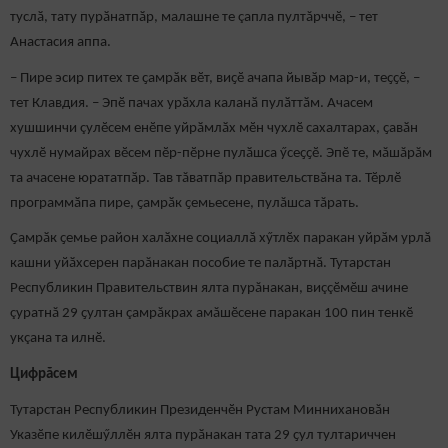
туслӑ, тату пурӑнатпӑр, малашне те çапла пултăрччӗ, – тет
Анастасия аппа.
– Пире эсир питех те ҫамрӑк вӗт, виҫӗ ачапа йывӑр мар-и, теҫҫӗ, –
тет Клавдия. – Эпӗ пачах урӑхла каланӑ пулӑттӑм. Ачасем
хушшинчи çулӗсем енӗпе уйрӑмлӑх мӗн чухлӗ сахалтарах, ҫавӑн
чухлӗ нумайрах вӗсем пӗр-пӗрне пулӑшса ӳсеҫҫӗ. Эпӗ те, мăшăрăм
та ачасене юрататпӑр. Тав тăватпăр правительствӑна та. Тӗрлӗ
программӑпа пире, ҫамрӑк ҫемьесене, пулăшса тăрать.
Ҫамрӑк ҫемье район халӑхне социаллӑ хӳтлӗх паракан уйрӑм урлӑ
кашни уйӑхсерен парăнакан пособие те палӑртнӑ. Тутарстан
Республикин Правительствин ялта пурăнакан, виççӗмӗш ачине
çуратнă 29 ҫултан çамрăкрах амăшӗсене паракан 100 пин тенкӗ
укçана та илнӗ.
Цифрăсем
Тутарстан Республикин Президенчӗн Рустам Миннихановăн
Указӗпе килӗшӳллӗн ялта пурӑнакан тата 29 ҫул тултариччен