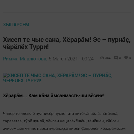
ХЫПАРСЕМ
Хисеп те чыс сана, Хĕрарăм! Эс – пурнăç,
чĕрĕлĕх Турри!
Римма Мавлютова,
5 March 2021 - 09:24
364
0
0
Хӗрарӑм... Кам кăна ăмсанмасть-ши вӗсене!
Чипер те илемлӗ пулнисӗр пуçне тата питӗ сӑпайлӑ, чӑтӑмлӑ,
тараватлӑ, тӳрӗ чунлӑ, хӑйсен нацилӗхӗшӗн, тӗнӗшӗн, хӑйсен
ачисемшӗн чунне парса пурăнаççӗ пирӗн Çӗпрелӗн хӗрарăмӗсем