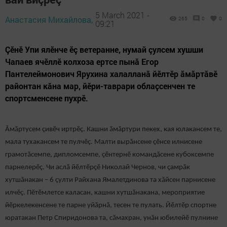
5 March 2021 -
Анастасия Михайлова,
265
0
0
09:21
Çӗнӗ Упи ялӗнче ӗç ветеранне, нумай çулсем хушши
Чапаев ячӗллӗ колхоза ертсе пынӑ Егор
Пантелеймонович Ярухина халалланă йӗлтӗр ăмăртăвӗ
районтан кăна мар, йӗри-таврари облаҫсенчен те
спортсменсене пухрӗ.
Ӑмӑртусем çивӗч иртрӗç. Кашни ӑмӑртури пекех, кая юлакансем те,
мала тухакансем те пулчӗç. Малти вырӑнсене çӗнсе илнисене
грамотӑсемпе, дипломсемпе, çӗнтернӗ командӑсене кубоксемпе
парнелерӗç. Чи аслӑ йӗлтӗрҫӗ Николай Чернов, чи ҫамрӑк
хутшăнакан – 6 ҫулти Райхана Ямалетдинова та хăйсен парнисене
илчӗç. Пӗтӗмлетсе каласан, кашни хутшăнакана, мероприятие
йӗркелекенсене те парне уйăрнӑ, тесен те пулать. Йӗлтӗр спортне
юратакан Петр Спиридонова та, сӑмахран, унăн юбилейӗ пулнине