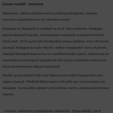
Çемье телейӗ – ачасенче
Айкинсен, хӑйсен шӑпине ялпа ҫыхӑнтарнӑскерсен, нумаях
пулмасть виҫҫӗмӗш ачи çут тӗнчене килнӗ.
Клавдия та, Валерий те иккӗшӗ те Аслă Аксу ялӗнчен. Клавдия
шкула вӗçленӗ хыççăн, Ульяновскри патшалӑх университетӗнче
пӗлӳ илет. 2015 ҫулта вăл Валерийпа çемье çавăрса, ялта тӗпленсе
юлаççӗ. Клавдия выльӑх-чӗрлӗх енӗпе специалист пулса ӗçлесен,
мăшăрӗ Валерий вара ялта газ службинче вăй хурать. Шăписене ял
пурнăçӗпе çыхăнтарнă çамрăксем тӗп ҫуртра амăшӗпе Анастасия
Константиновнапа пӗрле пурӑнаççӗ.
Пилӗк ҫулхи ывӑлӗ Глеб тата тӑватӑ ҫулхи хӗрӗ Ульяна ялти ача
садне ҫӳреҫҫӗ. Пӗчӗккӗ Евăна вара ултӑ уйӑх ҫеҫ тулса пырать-ха.
Клавдия та хальлӗхе декрет отпускӗнче, килте, ачисене воспитани
парать.
– Ачасен, мӑнуксен пурнӑҫӗшӗн савӑнатăп. Турра шӗкӗр, питӗ