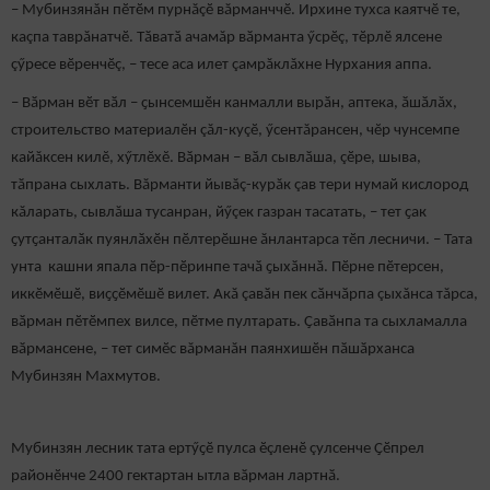
– Мубинзянăн пӗтӗм пурнăçӗ вăрманччӗ. Ирхине тухса каятчӗ те,
каçпа таврăнатчӗ. Тӑватӑ ачамăр вӑрманта ӳсрӗç, тӗрлӗ ялсене
çӳресе вӗренчӗç, – тесе аса илет çамрăклăхне Нурхания аппа.
– Вӑрман вӗт вӑл – ҫынсемшӗн канмалли вырӑн, аптека, ӑшӑлăх,
строительство материалӗн çăл-куçӗ, ӳсентăрансен, чĕр чунсемпе
кайăксен килĕ, хӳтлĕхĕ. Вӑрман – вӑл сывлӑша, çӗре, шыва,
тӑпрана сыхлать. Вăрманти йывăç-курăк çав тери нумай кислород
кăларать, сывлăша тусанран, йӳçек газран тасатать, – тет ҫак
ҫутҫанталӑк пуянлӑхӗн пӗлтерӗшне ăнлантарса тӗп лесничи. – Тата
унта кашни япала пӗр-пӗринпе тачӑ ҫыхӑннă. Пӗрне пӗтерсен,
иккӗмӗшӗ, виҫҫӗмӗшӗ вилет. Акă çавӑн пек сӑнчӑрпа çыхăнса тăрса,
вӑрман пӗтӗмпех вилсе, пӗтме пултарать. Ҫавӑнпа та сыхламалла
вӑрмансене, – тет симӗс вăрманăн паянхишӗн пӑшӑрханса
Мубинзян Махмутов.
Мубинзян лесник тата ертӳҫӗ пулса ӗçленӗ çулсенче Ҫӗпрел
районӗнче 2400 гектартан ытла вӑрман лартнӑ.