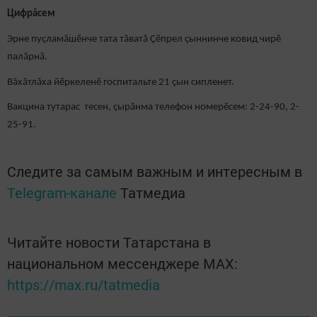
Цифрăсем
Эрне пуçламăшӗнче тата тăватă Çӗпрел çыннинче ковид чирӗ
палăрнă.
Вăхăтлăха йӗркеленӗ госпитальте 21 çын сипленет.
Вакцина тутарас тесен, çырăнма телефон номерӗсем: 2-24-90, 2-
25-91.
Следите за самым важным и интересным в
Telegram-канале
Татмедиа
Читайте новости Татарстана в
национальном мессенджере MАХ:
https://max.ru/tatmedia