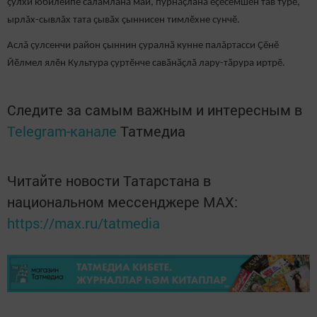
ҫулхи юбилейпе саламланӑ май, пурнăçланă ӗҫӗсемшӗн тав турӗ,
ырлăх-сывлăх тата ҫывӑх ҫыннисен тимлӗхне сунчӗ.
Аслă çулсенчи район çыннин ҫуралнӑ кунне палăртасси Çӗнӗ
Йӗлмел ялӗн Культура çуртӗнче савӑнӑҫлӑ лару-тӑрура иртрӗ.
Следите за самым важным и интересным в
Telegram-канале
Татмедиа
Читайте новости Татарстана в
национальном мессенджере MАХ:
https://max.ru/tatmedia