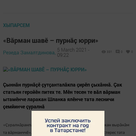
ХЫПАРСЕМ
«Вӑрман шавӗ – пурнӑҫ юрри»
5 March 2021 -
Резеда Замалтдинова,
331
0
0
09:22
Çыннăн пурнӑҫӗ ҫутҫанталӑкпа çирӗп ҫыхӑннă. Çак
статьян геройӗн питех те. Мӗн тесен те вăл вăрман
ытамӗнче ларакан Шланка ялӗнче тата лесничи
ҫемйинче ҫуралнӑ
«Çуралнăранпах телейлӗ эпӗ – мӗншӗн тесен пурăнакан вырăнăм
та вăрманччӗ», тет вӑл хӑй те. Çӗпрел вăрманӗсене ӳстерес тата