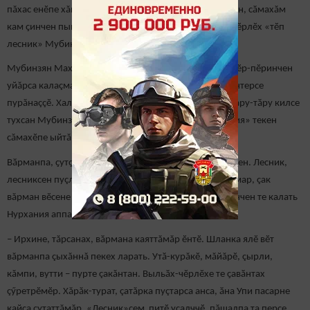
пăхас енӗпе хăйӗн пурнăçӗн 60 çулне халалланă тесен, сӑмахăм
кам ҫинчен пынине тӳрех ӑнланатӑр пулӗ. Ҫапла, ӗмӗрлӗх «тӗп
лесник» Мубинзян Махмутов вăл!
Мубинзян Махмутовпа мăшăрне Нурхания аппана пӗр-пӗринчен
уйăрса калаçма пулмасть. Вӗсем пӗр-пӗрне туллилентерсе
пурăнаççӗ. Халăх пирте паян та пӗрер тӗрлӗ шӳтле лару-тӑру килсе
тухсан Мубинзян пиччен «çавăн пек халсем, Нурхания» текен
сăмахӗпе ыйтăва пӗтӗмлетет.
Вӑрманпа, ҫутҫанталӑкпа пӗтӗм пурнăçӗ çыхăннă вӗсен. Лесник,
лесниксен пуçлăхӗ пулса картунсенче пурăннă кăна мар, çак
вăрман вӗсене мӗн ачаранах тӑрантаракан пулни çинчен те калать
Нурхания аппа.
– Ирхине, тăрсанах, вӑрмана каяттăмăр ӗнтӗ. Шланка ялӗ вӗт
вăрманпа çыхăннă пекех ларать. Утӑ-курăкӗ, мăйăрӗ, çырли,
кăмпи, вутти – пурте çакăнтан. Выльӑх-чӗрлӗхе те ҫавӑнтах
çӳретрӗмӗр. Хăрăк-турат, çатăрка пуçтарса анса, ӑна Упи пасарне
кайса сутаттăмăр. «Лесник»сем питӗ усалччӗ, пăшалпа та персе