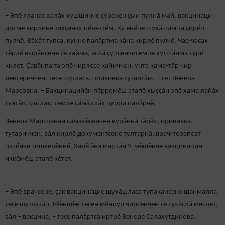
– Эпӗ яланах халăх хушшинче çӳрекен ҫын пулнӑ май, вакцинаци
иртме кирлине тахçанах пӗлеттӗм. Ку енӗпе шухăшăм та çирӗп
пулчӗ. Вăхăт тупса, кунне палăртма кăна кирлӗ пулчӗ. Час-часах
тӗрлӗ вырӑнсене те кайма, аслă çулсенчисемпе хутшӑнма тӳрӗ
килет. Ҫавӑнпа та эпӗ чирлесе кайиччен, унта кама-тăр чир
лектериччен, тесе шутласа, прививка тутартăм, – тет Венера
Марсовна. – Вакцинацийӗн пӗрремӗш этапӗ хыççăн эпӗ хама лайӑх
туятăп, çаплах, темле ҫӑмӑллӑх пурри палӑрчӗ.
Венера Марсовнан сăмахӗсенчен курăннă тăрăх, прививка
тутариччен, вӑл кирлӗ документсене тултарнă, врач-терапевт
патӗнче тишкерӗннӗ. Халӗ ăна мартăн 9-мӗшӗнче вакцинацин
иккӗмӗш этапӗ кӗтет.
– Эпӗ врачсене, ҫак вакцинацие шухăшласа тупакансене шанмалла
тесе шутлатăп. Мӗншӗн тесен мӗнпур чирсенчен те тухӑҫлӑ меслет,
вӑл – вакцина, – тесе палӑртса иртрӗ Венера Салахутдинова.