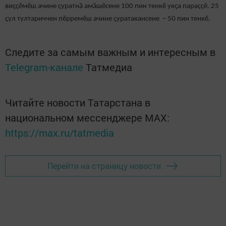
виҫҫӗмӗш ачине ҫуратнӑ амӑшӗсене 100 пин тенкӗ укçа параççӗ. 25
ҫул тултариччен пӗрремӗш ачине ҫуратакансене – 50 пин тенкӗ.
Следите за самым важным и интересным в
Telegram-канале
Татмедиа
Читайте новости Татарстана в
национальном мессенджере MАХ:
https://max.ru/tatmedia
Перейти на страницу новости