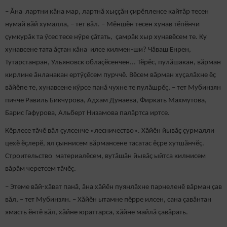
– Ӑна лартни кӑна мар, лартнӑ хыҫҫӑн çирӗпленсе кайтăр тесен
нумай вӑй хумалла, – тет вӑл. – Мӗншӗн тесен хунав тӗпӗнчи
çумкурăк та ӳсес тесе нӳре çăтать, çамрăк хыр хунавӗсем те. Ку
хунавсене тата ăçтан кăна илсе килмен-ши? Чӑваш Енрен,
Тутарстанран, Ульяновск облаҫӗсенчен... Тӗрӗс, пулӑшакан, вӑрман
кирлине ӑнланакан ертӳçӗсем пурччӗ. Вӗсем вӑрман хуҫалӑхне ӗҫ
вӑйӗпе те, хунавсене кӳрсе панă чухне те пулăшрӗç, – тет Мубинзян
пичче Равиль Бикчурова, Адхам Дунаева, Фиркать Махмутова,
Барис Гафурова, Альберт Низамова палăртса иртсе.
Кӗрлесе тăчӗ вăл çулсенче «лесничество». Хӑйӗн йывӑҫ çурмалли
цехӗ ӗҫлерӗ, ял ҫыннисем вӑрмансене тасатас ӗҫре хутшӑнчӗç.
Строительство материалӗсем, вутăшăн йывăç ыйтса килнисем
вăрăм черетсем тăчӗç.
– Этеме вӑй-хăват панӑ, ăна хăйӗн пуянлăхне парнеленӗ вăрман çав
вăл, – тет Мубинзян. – Хӑйӗн ытамне пӗрре илсен, сана çавăнтан
ямасть ӗнтӗ вăл, хăйне юраттарса, хăйне майлă çавăрать.