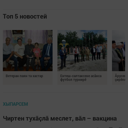
Топ 5 новостей
Ветеран паян та хастар
Ентеш-салтаксене асӑнса
Ăрусен 
футбол турнирӗ
çирӗпле
ХЫПАРСЕМ
Чиртен тухӑҫлӑ меслет, вӑл – вакцина