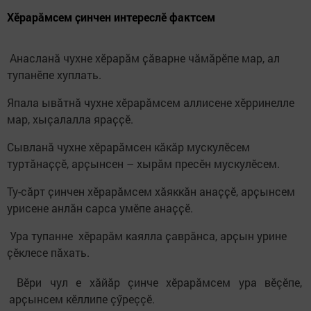
Хӗрарӑмсем ҫинчен интереслӗ фактсем
Анасланă чухне хӗрарӑм ҫӑварне чăмăрӗпе мар, ал
тупанӗпе хуплать.
Япала ывӑтнӑ чухне хӗрарӑмсем аллисене хӗрринелле
мар, хыçалалла яраҫҫӗ.
Сывланă чухне хӗрарӑмсен кӑкӑр мускулӗсем
туртӑнаҫҫӗ, арҫынсен – хырӑм пресӗн мускулӗсем.
Ту-сăрт ҫинчен хӗрарӑмсем хӑяккӑн анаҫҫӗ, арҫынсем
урисене анлăн сарса умӗпе анаҫҫӗ.
Ура тупанне хӗрарӑм каялла ҫаврăнса, арҫын урине
ҫӗклесе пăхать.
Вӗри чул е хăйăр çинче хӗрарӑмсем ура вӗçӗпе,
арҫынсем кӗллипе çӳреççӗ.