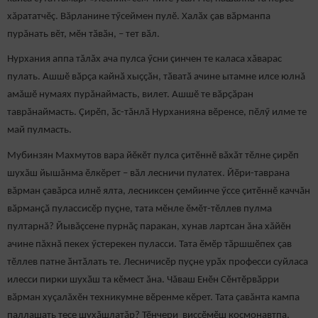
хăрататчӗç. Вăрланине тӳсеймен пулӗ. Халӑх ҫав вӑрманпа
пурăнать вӗт, мӗн тӑвӑн, – тет вӑл.
Нурхания аппа тăлăх ача пулса ӳсни çинчен те каласа хăварас
пулать. Ашшӗ вӑрҫа кайнӑ хыҫҫӑн, тӑватӑ ачине ытамне илсе юлнă
амăшӗ нумаях пурăнаймасть, вилет. Ашшӗ те вӑрҫӑран
таврăнаймасть. Çирӗп, ӑс-тăнлӑ Нурханияна вӗренсе, пӗлӳ илме те
май пулмасть.
Мубинзян Махмутов вара йӗкӗт пулса çитӗннӗ вăхăт тӗлне çирӗп
шухăш йышăнма ӗлкӗрет – вӑл лесничи пулатех. Йӗри-таврана
вăрман çавăрса илнӗ ялта, лесниксен çемйинче ӳссе çитӗннӗ каччăн
вӑрманҫӑ пулассисӗр пуҫне, тата мӗнле ӗмӗт-тӗллев пулма
пултарнă? Йывăçсене пурнăç паракан, хунав лартсан ăна хăйĕн
ачине пăхнă пекех ӳстерекен пуласси. Тата ӗмӗр тӑршшӗпех ҫав
тӗллев патне ӑнтӑлать те. Лесничисӗр пуҫне урӑх професси суйласа
илесси пирки шухӑш та кӗмест ăна. Чăваш Енӗн Сӗнтӗрвӑрри
вӑрман хуçалăхӗн техникумне вӗренме кӗрет. Тата çавăнта кампа
паллашать тесе шухăшлатăр? Тӗнчери виҫҫӗмӗш космонавтпа,