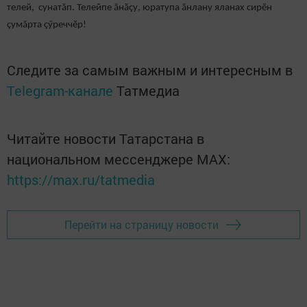
телей, сунатăп. Телейпе ăнăçу, юратупа ăнлану яланах сирӗн
çумăрта çӳреччӗр!
Следите за самым важным и интересным в
Telegram-канале
Татмедиа
Читайте новости Татарстана в
национальном мессенджере MАХ:
https://max.ru/tatmedia
Перейти на страницу новости