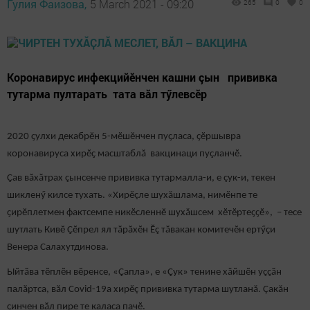
Гулия Фаизова,
5 March 2021 - 09:20
265
0
0
Коронавирус инфекцийӗнчен кашни çын прививка
тутарма пултарать тата вăл тӳлевсӗр
2020 ҫулхи декабрӗн 5-мӗшӗнчен пуҫласа, ҫӗршывра
коронавируса хирӗҫ масштаблă вакцинаци пуҫланчӗ.
Ҫав вӑхӑтрах çынсенче прививка тутармалла-и, е çук-и, текен
шикленӳ килсе тухать. «Хирӗçле шухăшлама, нимӗнпе те
ҫирӗплетмен фактсемпе никӗсленнӗ шухăшсем хӗтӗртеҫҫӗ», – тесе
шутлать Кивӗ Ҫӗпрел ял тӑрӑхӗн Ӗç тӑвакан комитечӗн ертӳҫи
Венера Салахутдинова.
Ыйтӑва тӗплӗн вӗренсе, «Çапла», е «Çук» тенине хăйшӗн уҫҫӑн
палӑртса, вӑл Covid-19а хирӗç прививка тутарма шутланă. Çакăн
ҫинчен вӑл пире те каласа пачӗ.