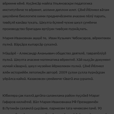
вӗренме кӗнӗ. Куçăмсăр майпа Ульяновскри педагогика
институтӗнче те вӗренет, аллине диплом илет. Çӗнӗ Йӗлмел вӑтам
шкулӗнче биологипе хими предмечӗсемпе ачасене пӗлӳ парать,
тивӗçлӗ канăва тухать. Шкулта ӗҫленӗ чухне шкул ҫумӗнчи
производство бригадин ертӳҫин тивӗçне пурнӑҫлать.
Мария Ивановнан ашшӗ те, Иван Кузьмич Чебоксаров, вӗрентекен
пулнă. Вăрçăра хыпарсăр çухалнă.
Мăшăрӗ – Александр Ананьевич общество деятелӗ, таврапӗлӳҫӗ
пулнă. Шкулта ачасене математика вӗрентнӗ. Хӑй хыҫҫӑн документ
нумай хӑварнă, шкул музейне йӗркелекен пулнă. Çӗнӗ Йӗлмел
ялӗн историйӗн летопиçӗн авторӗ. 2009 ҫулхи ҫулла пурнăçран
уйрăлса кайнă. Казаковсен ҫемйинче тӑватӑ ача ҫуралнӑ.
Юбиляра ҫак паллӑ датӑпа саламлама район пуҫлӑхӗ Марат
Гафаров килнӗччӗ. Вăл Мария Ивановнана РФ Президенчӗн
В.Путинăн саламлӑ çырăвне, парнесем тата чечексем пачӗ. 90