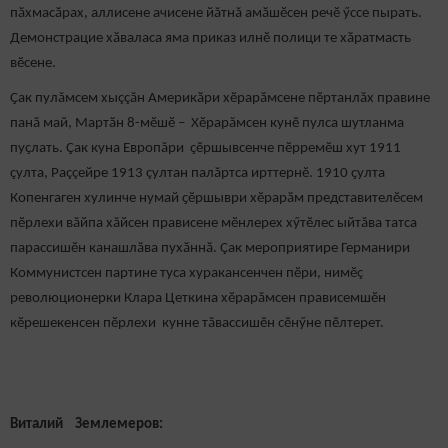
пӑхмасӑрах, аллисене ачисене йăтнă амӑшӗсен речӗ ӳссе пырать.
Демонстрацие хӑваласа яма приказ илнӗ полици те хӑратмасть
вӗсене.
Ҫак пулăмсем хыççăн Америкӑри хӗрарӑмсене пӗртанлăх правине
панă май, Мартӑн 8-мӗшӗ – Хӗрарăмсен кунӗ пулса шутланма
пуҫлать. Çак куна Европăри ҫӗршывсенче пӗрремӗш хут 1911
ҫулта, Раççейре 1913 çултан палăртса ирттернӗ. 1910 ҫулта
Копенгаген хулинче нумай ҫӗршыври хӗрарӑм представителӗсем
пӗрлехи вăйпа хăйсен прависене мӗнлерех хӳтӗлес ыйтăва татса
парассишӗн канашлӑва пухӑннӑ. Çак мероприятире Германири
Коммунистсен партине туса хуракансенчен пӗри, нимӗç
революционерки Клара Цеткина хӗрарăмсен прависемшӗн
кӗрешекенсен пӗрлехи кунне тăвассишӗн сӗнӳне пӗлтерет.
Виталий Землемеров: