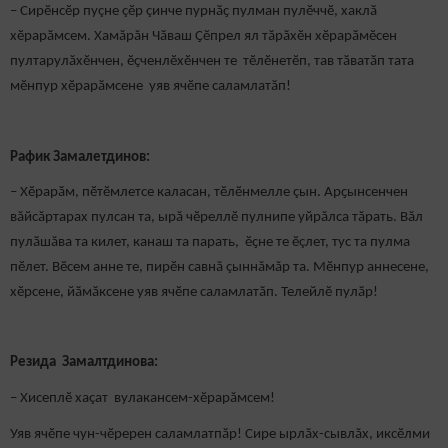
– Сирӗнсӗр пуçне çӗр çинче пурнӑҫ пулман пулӗччӗ, хаклӑ
хӗрарӑмсем. Хамăрăн Чӑваш Ҫӗпрел ял тӑрӑхӗн хӗрарӑмӗсен
пултарулăхӗнчен, ӗҫченлӗхӗнчен те тӗлӗнетӗп, тав тӑватӑп тата
мӗнпур хӗрарӑмсене уяв ячӗпе саламлатӑп!
Рафик
Замалетдинов:
– Хӗрарӑм, пӗтӗмлетсе каласан, тӗлӗнмелле çын. Арҫынсенчен
вăйсăртарах пулсан та, ырă чӗреллӗ пулнипе уйрăлса тăрать. Вăл
пулӑшăва та килет, канаш та парать, ӗҫне те ӗçлет, тус та пулма
пӗлет. Вӗсем анне те, пирӗн савнă çыннăмăр та. Мӗнпур аннесене,
хӗрсене, йӑмӑксене уяв ячӗпе саламлатӑп. Телейлӗ пулӑр!
Резида Замалтдинова:
– Хисеплӗ хаçат вулакансем-хӗрарăмсем!
Уяв ячӗпе чун-чӗререн саламлатпӑр! Сире ырлăх-сывлăх, иксӗлми