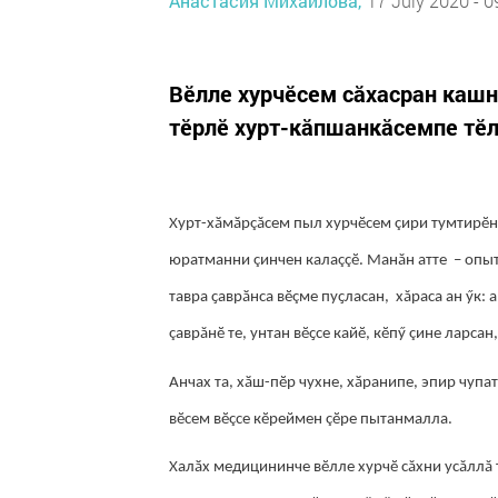
Анастасия Михайлова,
17 July 2020 - 0
Вӗлле хурчӗсем сăхасран кашни
тӗрлӗ хурт-кӑпшанкӑсемпе тӗл
Хурт-хӑмӑрçăсем пыл хурчӗсем çири тумтирӗн 
юратманни çинчен калаççӗ. Манăн атте – опыт
тавра ҫаврӑнса вӗçме пуҫласан, хăраса ан ӳк: 
çаврăнӗ те, унтан вӗҫсе кайӗ, кӗпӳ çине ларсан
Анчах та, хӑш-пӗр чухне, хӑранипе, эпир чупа
вӗсем вӗçсе кӗреймен çӗре пытанмалла.
Халӑх медицининче вӗлле хурчӗ сăхни усăллă т