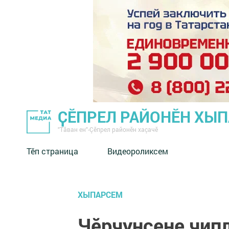
ҪӖПРЕЛ РАЙОНӖН ХЫ
"Тӑван ен"-Çĕпрел районĕн хаçачӗ
Тӗп страница
Видеороликсем
ХЫПАРСЕМ
Чӗрчунсене чип