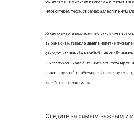
организма пыл хурчӗн наркăмăшӗ мӗнле витӗм
илсе ҫитерет, теҫҫӗ. Уйрӑмах аллергипе нуша
Хуҫалӑхăмăрта вӗллесем пулсан, пире пыл хур
вырӑна сивӗ, тӑварлӑ шывпа йӗпетнӗ пусмапа ҫ
çак хурт-кӑпшанкӑн наркӑмӑшне хирӗç иммунит
шыçса тухсан, халӗ ӗнтӗ шыçмасть тата ыратн
канаш парасшăн – вӗсемпе шӳтлеме юрамасть, с
тухмӗ, тесе калас килет.
Следите за самым важным и 