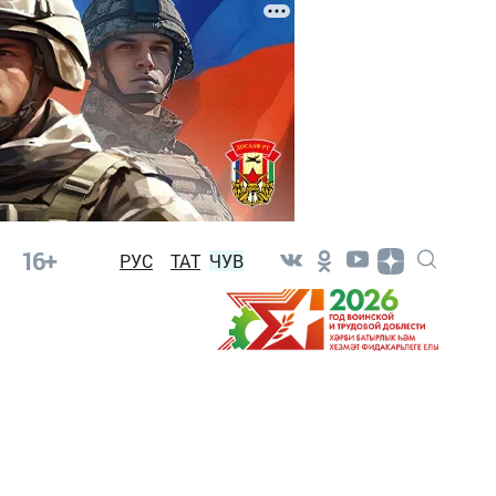
16+
РУС
ТАТ
ЧУВ