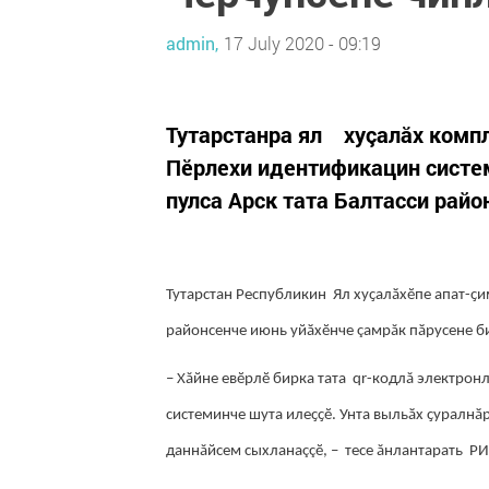
admin,
17 July 2020 - 09:19
Тутарстанра ял хуçалăх комп
Пӗрлехи идентификацин систе
пулса Арск тата Балтасси рай
Тутарстан Республикин Ял хуҫалӑхӗпе апат-ҫи
районсенче июнь уйӑхӗнче çамрăк пӑрусене б
– Хăйне евӗрлӗ бирка тата qr-кодлă электрон
системинче шута илеҫҫӗ. Унта выльӑх ҫуралн
даннăйсем сыхланаççӗ, – тесе ăнлантарать Р