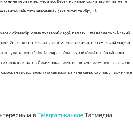
 кӳнине пӗри те пӗлместпӗр. Вӗсем нумайăн сăхни вилӗм патне те
ланакансемшӗн тата ачасемшӗн çакă питех те хӑрушӑ.
чӗсем сăхмасăр юлма пултараймаççӗ, паллах. Эпӗ вӗлле хурчӗ сăхнă
ыхатӑп, ҫапла иртсе каять. Пӗтӗмлетсе каласан, пӗр хут сăхнă хыççăн
ет пулать тени тӗрӗс. Маларах вӗлле хурчӗ сăхнă вырăн хăпарса
и те хӑвӑртрах иртет. Йӗри-таврашӗнчӗ вӗлле хурчӗсем пулнă çынсене
ăхасран та сыхланăр тата çав вăхăтра кăна кăмăлсăр лару-тăру килсе
интересным в
Telegram-канале
Татмедиа