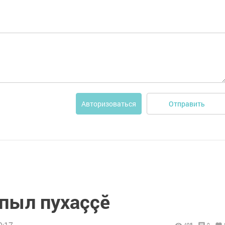
Отправить
Авторизоваться
 пыл пухаççӗ
495
0