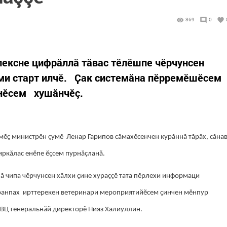
369
0
лексне цифрăллă тăвас тӗлӗшпе чӗрчунсен
ми старт илчӗ. Ҫак системӑна пӗрремӗшӗсем
онӗсем хушӑнчӗç.
мӗҫ министрӗн çумӗ Ленар Гарипов сăмахӗсенчен курăннă тăрăх, сăна
иркăлас енӗпе ӗҫсем пурнăçланă.
лă чипа чӗрчунсен хӑлхи ҫине хураççӗ тата пӗрлехи информаци
ӑранпах ирттерекен ветеринари мероприятийӗсем ҫинчен мӗнпур
ИВЦ генеральнăй директорӗ Нияз Халиуллин.