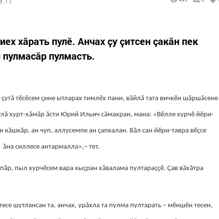
9:17
ех хăрать пулӗ. Анчах ҫу ҫитсен çакăн пек
 пулмасăр пулмасть.
çутă тӗсӗсем ҫине ытларах тимлӗх пани, вӑйлӑ тата вичкӗн шӑршӑсене
лӑ хурт-хӑмӑр ӑсти Юрий Ильич сăмахран, мана: «Вӗлле хурчӗ йӗри-
ан кӑшкӑр, ан чуп, аллусемпе ан çапкалан. Вӑл сан йӗри-тавра вӗҫсе
, ӑна силлесе антармалла»,– тет.
тпӑр, пыл хурчӗсем вара хыçран хӑвалама пултараҫҫӗ. Çав вăхăтра
есе шутлансан та, анчах, урăхла та пулма пултарать – мӗншӗн тесен,