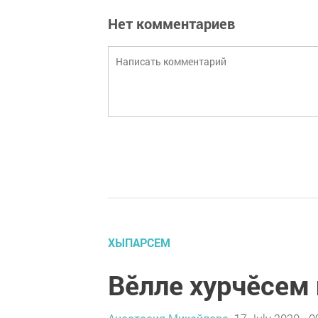
Нет комментариев
ХЫПАРСЕМ
Вӗлле хурчӗсем