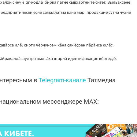
ăлхи çинчи qr-кодлă бирка патне çывхартни те çитет. Выльӑхсене
предприятийӗсен ӗҫне ҫӑмӑллатма кӑна мар, продукцие сутнă чухне
авăрса илӗ, хирти чӗрчунсем кăна çак ӗçрен пăрăнса юлӗç.
ӑйракаллӑ шултра выльӑха ятарлă идентификацие кӗртеҫҫӗ.
интересным в
Telegram-канале
Татмедиа
в национальном мессенджере MАХ: