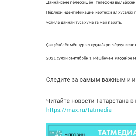
Даннăйсене пӗлессишӗн телефона выльăхсен х
Пӗрлехи идентификацие кӗртесси ял хуҫалӑх 
уҫӑмлӑ даннăй туса хума та май парать.
Ҫак ҫӗнӗлӗх мӗнпур ял хуҫалӑхри чӗрчунсене ç
2021 ҫулхи сентябрӗн 1-мӗшӗнчен Раҫҫейре м
Следите за самым важным и 
Читайте новости Татарстана 
https://max.ru/tatmedia