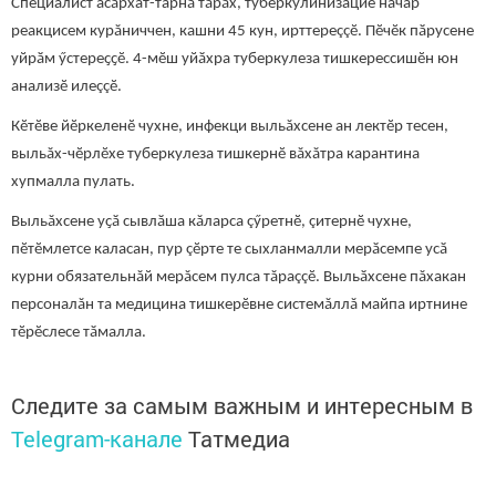
Специалист асăрхат-тарнă тăрăх, туберкулинизацие начар
реакцисем курăниччен, кашни 45 кун, ирттереççӗ. Пӗчӗк пӑрусене
уйрӑм ӳстереҫҫӗ. 4-мӗш уйӑхра туберкулеза тишкерессишӗн юн
анализӗ илеççӗ.
Кӗтӗве йӗркеленӗ чухне, инфекци выльăхсене ан лектӗр тесен,
выльăх-чӗрлӗхе туберкулеза тишкернӗ вăхăтра карантина
хупмалла пулать.
Выльăхсене уҫӑ сывлӑша кăларса çӳретнӗ, çитернӗ чухне,
пӗтӗмлетсе каласан, пур çӗрте те сыхланмалли мерӑсемпе усӑ
курни обязательнăй мерăсем пулса тăраççӗ. Выльӑхсене пăхакан
персоналăн та медицина тишкерӗвне системăллă майпа иртнине
тӗрӗслесе тӑмалла.
Следите за самым важным и интересным в
Telegram-канале
Татмедиа