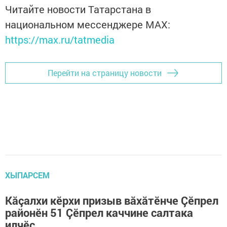
Читайте новости Татарстана в
национальном мессенджере MАХ:
https://max.ru/tatmedia
Перейти на страницу новости
ХЫПАРСЕМ
Кăçалхи кӗрхи призыв вăхăтӗнче Çӗпрел
районӗн 51 Çӗпрел каччине салтака
илчӗç