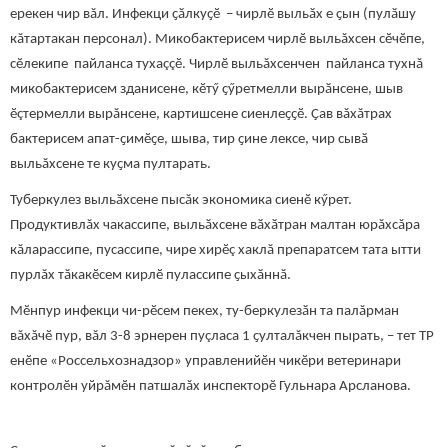
ерекен чир вăл. Инфекци ҫӑлкуҫӗ – чирлӗ выльӑх е ҫын (пулӑшу
кăтартакан персонал). Микобактерисем чирлӗ выльăхсен сӗчӗпе,
сӗлекипе пайланса тухаççӗ. Чирлӗ выльăхсенчен пайланса тухнă
микобактерисем зданисене, кӗтӳ ҫӳретмелли вырӑнсене, шыв
ӗçтермелли вырăнсене, картишсене сиенлеҫҫӗ. Ҫав вăхăтрах
бактерисем апат-ҫимӗҫе, шыва, тир ҫине лексе, чир сывӑ
выльăхсене те куҫма пултарать.
Туберкулез выльӑхсене пысăк экономика сиенӗ кӳрет.
Продуктивлăх чакассипе, выльӑхсене вӑхӑтран малтан юрăхсăра
кăларассипе, пусассипе, чире хирӗç хаклă препаратсем тата ытти
пурлăх тӑкакӗсем кирлӗ пулассипе ҫыхӑннӑ.
Мӗнпур инфекци чи-рӗсем пекех, ту-беркулезӑн та палăрман
вăхăчӗ пур, вăл 3-8 эрнерен пуçласа 1 ҫулталăкчен пырать, – тет ТР
енӗпе «Россельхознадзор» управленийӗн чикӗри ветеринари
контролӗн уйрăмӗн патшалăх инспекторӗ Гульнара Арсланова.