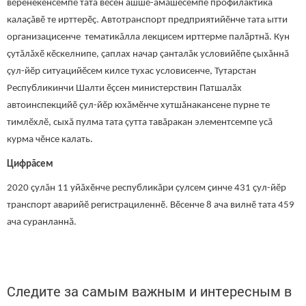
вӗренекенсемпе тата вӗсен ашшӗ-амӑшӗсемпе профилактика
калаҫăвӗ те ирттерӗҫ. Автотранспорт предприятийӗнче тата ытти
организацисенче тематикăлла лекцисем ирттерме палӑртнӑ. Кун
çутăлăхӗ кӗскелнипе, çаплах начар çанталăк условийӗпе çыхăннă
çул-йӗр ситуацийӗсем килсе тухас условисенче, Тутарстан
Республикинчи Шалти ӗçсен министерствин Патшалăх
автоинспекцийӗ ҫул-йӗр юхăмӗнче хутшăнакансене пурне те
тимлӗхлӗ, сыхă пулма тата çутта тавăракан элементсемпе усă
курма чӗнсе калать.
Цифрăсем
2020 ҫулăн 11 уйăхӗнче республикăри ҫулсем ҫинче 431 ҫул-йӗр
транспорт аварийӗ регистрациленнӗ. Вӗсенче 8 ача вилнӗ тата 459
ача суранланнӑ.
Следите за самым важным и интересным в