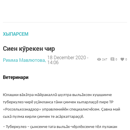
ХЫПАРСЕМ
Сиен кӳрекен чир
18 December 2020 -
Римма Мавлютова,
247
0
0
14:06
Ветеринари
Юлашки вăхăтра мӑйракаллӑ шултра выльӑхсен хушшинче
туберкулез чирӗ уçăмланса тăни çинчен хыпарлаççӗ пире ТР
«Россельхознадзор» управленийӗн специалисчӗсем. Çавна май
сыхă пулма кирли çинчен те асăрхаттараççӗ.
– Туберкулез – ҫынсенче тата выльӑх-чӗрлӗхсенче тӗл пулакан