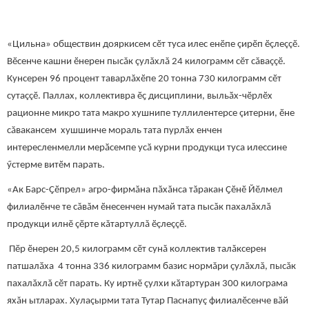
«Цильна» обществин дояркисем сӗт туса илес енӗпе çирӗп ӗçлеççӗ.
Вӗсенче кашни ӗнерен пысăк çулăхлă 24 килограмм сӗт сăваççӗ.
Кунсерен 96 процент таварлăхӗпе 20 тонна 730 килограмм сӗт
сутаççӗ. Паллах, коллективра ӗҫ дисциплини, выльӑх-чӗрлӗх
рационне микро тата макро хушнипе туллилентерсе çитерни, ӗне
сăвакансем хушшинче мораль тата пурлăх енчен
интересленмелли мерӑсемпе усӑ курни продукци туса илессине
ӳстерме витӗм парать.
«Ак Барс-Ҫӗпрел» агро-фирмăна пăхăнса тăракан Ҫӗнӗ Йӗлмел
филиалӗнче те сăвăм ӗнесенчен нумай тата пысăк пахалăхлă
продукци илнӗ çӗрте кăтартуллă ӗçлеççӗ.
Пӗр ӗнерен 20,5 килограмм сӗт сунă коллектив талăксерен
патшалӑха 4 тонна 336 килограмм базис нормăри çулăхлă, пысăк
пахалăхлă сӗт парать. Ку иртнӗ çулхи кӑтартуран 300 килограма
яхăн ытларах. Хулаçырми тата Тутар Паснапуç филиалӗсенче вăй