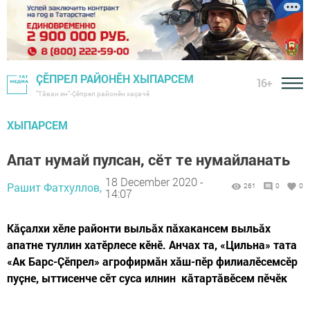
ҪӖПРЕЛ РАЙОНӖН ХЫПАРСЕМ
16+
"Тӑван ен"-Çĕпрел районĕн хаçачӗ
ХЫПАРСЕМ
Апат нумай пулсан, сӗт те нумайланать
18 December 2020 -
Рашит Фатхуллов,
261
0
0
14:07
Кӑҫалхи хӗле районти выльӑх пӑхакансем выльăх
апатне туллин хатӗрлесе кӗнӗ. Анчах та, «Цильна» тата
«Ак Барс-Ҫӗпрел» агрофирмăн хăш-пӗр филиалӗсемсӗр
пуҫне, ыттисенче сӗт суса илнин кӑтартăвӗсем пӗчӗк