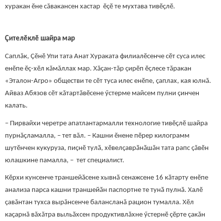
хуракан ӗне сăвакансен хастар ӗçӗ те мухтава тивӗҫлӗ.
Çителӗклӗ шайра мар
Саплăк, Ҫӗнӗ Упи тата Анат Хураката филиалӗсенче сӗт суса илес
енӗпе ӗç-хӗл кăмăллах мар. Хăçан-тăр çирӗп ӗçлесе тăракан
«Эталон-Агро» обществи те сӗт туса илес енӗпе, çаплах, кая юлнă.
Айваз Абязов сӗт кăтартăвӗсене ӳстерме майсем пулни çинчен
калать.
– Пирвайхи черетре апатлантармалли технологие тивӗçлӗ шайра
пурнăçламалла, – тет вăл. – Кашни ӗнене пӗрер килограмм
шутӗнчен кукуруза, пиçнӗ тулӑ, хӗвелҫаврӑнӑшăн тата рапс çăвӗн
юлашкине памалла, – тет специалист.
Кӗрхи кунсенче траншейӑсене хывнӑ сенажсене 16 кӑтарту енӗпе
анализа парса кашни траншейӑн паспортне те тунӑ пулнă. Халӗ
ҫавăнтан тухса вырăнсенче балансланă рацион тумалла. Хӗл
каҫарнă вăхăтра выльӑхсен продуктивлăхне ӳстернӗ çӗрте çакăн