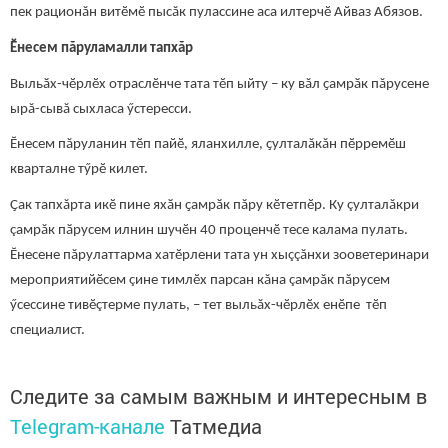
пек рационăн витӗмӗ пысăк пулассине аса илтерчӗ Айваз Абязов.
Ӗнесем пăруламалли тапхăр
Выльӑх-чӗрлӗх отраслӗнче тата тӗп ыйту – ку вăл ҫамрӑк пăрусене
ырă-сывă сыхласа ӳстересси.
Ӗнесем пăруланин тӗп пайӗ, яланхилле, ҫулталăкăн пӗрремӗш
кварталне тӳрӗ килет.
Ҫак тапхăрта икӗ пине яхӑн ҫамрӑк пăру кӗтетпӗр. Ку çулталăкри
çамрăк пӑрусем илнин шучӗн 40 проценчӗ тесе калама пулать.
Ӗнесене пăрулаттарма хатӗрлени тата ун хыççăнхи зооветеринари
мероприятийӗсем çине тимлӗх парсан кăна çамрăк пăрусем
ӳсессине тивӗçтерме пулать, – тет выльăх-чӗрлӗх енӗпе тӗп
специалист.
Следите за самым важным и интересным в
Telegram-канале
Татмедиа