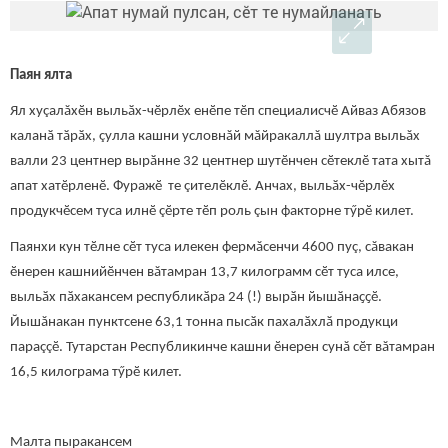
Паян ялта
Ял хуçалăхӗн выльӑх-чӗрлӗх енӗпе тӗп специалисчӗ Айваз Абязов
каланӑ тӑрӑх, çулла кашни условнăй мăйракаллă шултра выльăх
валли 23 центнер вырӑнне 32 центнер шутӗнчен сӗтеклӗ тата хытă
апат хатӗрленӗ. Фуражӗ те çителӗклӗ. Анчах, выльӑх-чӗрлӗх
продукчӗсем туса илнӗ çӗрте тӗп роль çын факторне тӳрӗ килет.
Паянхи кун тӗлне сӗт туса илекен фермăсенчи 4600 пуç, сăвакан
ӗнерен кашнийӗнчен вăтамран 13,7 килограмм сӗт туса илсе,
выльӑх пӑхакансем республикӑра 24 (!) вырӑн йышӑнаҫҫӗ.
Йышăнакан пунктсене 63,1 тонна пысӑк пахалӑхлӑ продукци
параççӗ. Тутарстан Республикинче кашни ӗнерен сунă сӗт вăтамран
16,5 килограма тӳрӗ килет.
Малта пыракансем