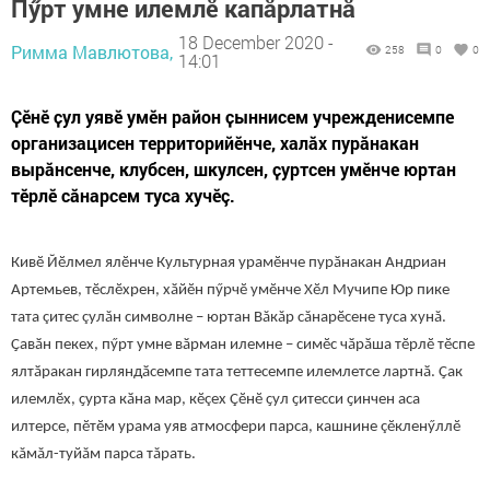
Пӳрт умне илемлӗ капăрлатнă
18 December 2020 -
Римма Мавлютова,
258
0
0
14:01
Ҫӗнӗ ҫул уявӗ умӗн район ҫыннисем учрежденисемпе
организацисен территорийӗнче, халӑх пурӑнакан
вырӑнсенче, клубсен, шкулсен, ҫуртсен умӗнче юртан
тӗрлӗ сăнарсем туса хучӗç.
Кивӗ Йӗлмел ялӗнче Культурная урамӗнче пурӑнакан Андриан
Артемьев, тӗслӗхрен, хӑйӗн пӳрчӗ умӗнче Хӗл Мучипе Юр пике
тата çитес çулăн символне – юртан Вăкăр сăнарӗсене туса хунă.
Ҫавӑн пекех, пӳрт умне вӑрман илемне – симӗс чӑрӑша тӗрлӗ тӗспе
ялтӑракан гирляндӑсемпе тата теттесемпе илемлетсе лартнӑ. Ҫак
илемлӗх, ҫурта кӑна мар, кӗçех Çӗнӗ ҫул ҫитесси ҫинчен аса
илтерсе, пӗтӗм урама уяв атмосфери парса, кашнине çӗкленӳллӗ
кăмăл-туйăм парса тăрать.