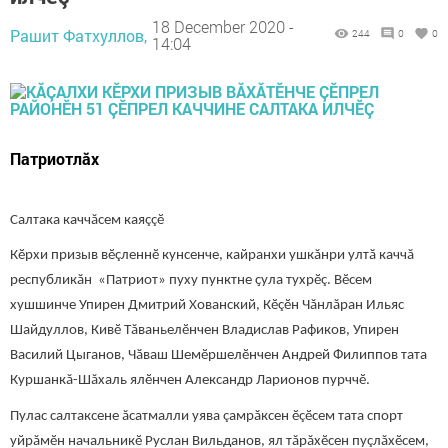
18 December 2020 -
Рашит Фатхуллов,
244
0
0
14:04
Патриотлăх
Салтака каччăсем каяççӗ
Кӗрхи призыв вӗçленнӗ кунсенче, кайранхи ушкăнри ултӑ каччă
республикăн «Патриот» пуху пунктне ҫула тухрӗç. Вӗсем
хушшинче Упирен Дмитрий Хованский, Кӗçӗн Чăнлăран Ильяс
Шайдуллов, Кивӗ Тăваньелӗнчен Владислав Рафиков, Упирен
Василий Цыганов, Чӑваш Шемӗршелӗнчен Андрей Филиппов тата
Куршанкă-Шăхаль ялӗнчен Александр Ларионов пурччӗ.
Пулас салтаксене ăсатмалли уява çамрăксен ӗçӗсем тата спорт
уйрăмӗн начальникӗ Руслан Вильданов, ял тăрăхӗсен пуçлăхӗсем,