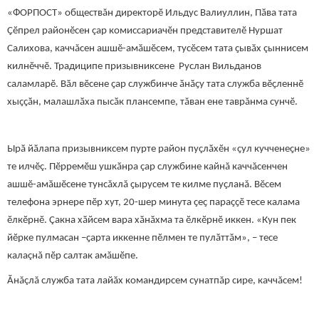
«ФОРПОСТ» обществăн директорӗ Ильдус Валиуллин, Пӑва тата
Ҫӗпрел районӗсен çар комиссариачӗн представителӗ Нуршат
Салихова, каччăсен ашшӗ-амӑшӗсем, тусӗсем тата ҫывӑх çыннисем
килнӗччӗ. Традиципе призывниксене Руслан Вильданов
саламларӗ. Вӑл вӗсене ҫар службинче ӑнӑҫу тата служба вӗҫленнӗ
хыҫҫӑн, малашлӑха пысӑк плансемпе, тăван ене таврăнма сунчӗ.
Ырӑ йӑлапа призывниксем пурте район пуҫлӑхӗн «ҫул кучченеҫне»
те илчӗç. Пӗрремӗш ушкӑнра çар службине кайнă каччăсенчен
ашшӗ-амӑшӗсене тунсăхлă ҫырусем те килме пуҫланă. Вӗсем
телефона эрнере пӗр хут, 20-шер минута ҫеҫ параҫҫӗ тесе калама
ӗлкӗрнӗ. Çакна хӑйсем вара хӑнӑхма та ӗлкӗрнӗ иккен. «Кун пек
йӗрке пулмасан –ҫарта иккенне пӗлмен те пулӑттӑм», – тесе
калаçнă пӗр салтак амăшӗпе.
Ăнăçлă служба тата лайӑх командирсем сунатпăр сире, каччăсем!