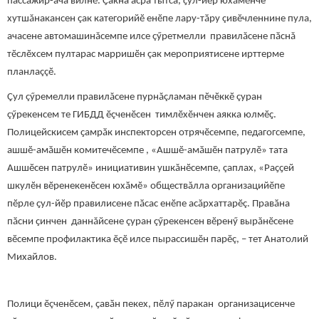
пассажир-ача вилнӗ. Ҫакна асра тытса, ҫул-йӗр юхăмӗнче
хутшăнакансен çак категорийӗ енӗпе лару-тӑру çивӗчленнине пула,
ачасене автомашинăсемпе илсе çӳретмелли правилăсене пӑснă
тӗслӗхсем пултарас марришӗн çак мероприятисене ирттерме
планлаççӗ.
Çул çӳремелли правилăсене пурнăçламан пӗчӗккӗ çуран
çӳрекенсем те ГИБДД ӗçченӗсен тимлӗхӗнчен аякка юлмӗҫ.
Полицейскисем ҫамрӑк инспекторсен отрячӗсемпе, педагогсемпе,
ашшӗ-амӑшӗн комитечӗсемпе , «Ашшӗ-амӑшӗн патрулӗ» тата
Ашшӗсен патрулӗ» инициативин ушкăнӗсемпе, çаплах, «Раҫҫей
шкулӗн вӗренекенӗсен юхӑмӗ» обществăлла организацийӗпе
пӗрле ҫул-йӗр правилисене пӑсас енӗпе асăрхаттарӗç. Правӑна
пӑсни ҫинчен даннăйсене çуран çӳрекенсен вӗренӳ вырăнӗсене
вӗсемпе профилактика ӗçӗ илсе пырассишӗн парӗç, – тет Анатолий
Михайлов.
Полици ӗçченӗсем, ҫавӑн пекех, пӗлӳ паракан организацисенче