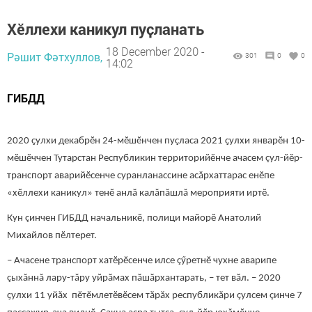
Хӗллехи каникул пуҫланать
18 December 2020 -
Рәшит Фәтхуллов,
301
0
0
14:02
ГИБДД
2020 ҫулхи декабрӗн 24-мӗшӗнчен пуҫласа 2021 ҫулхи январӗн 10-
мӗшӗччен Тутарстан Республикин территорийӗнче ачасем çул-йӗр-
транспорт аварийӗсенче суранланассине асăрхаттарас енӗпе
«хӗллехи каникул» тенӗ анлӑ калăпăшлă мероприяти иртӗ.
Кун çинчен ГИБДД начальникӗ, полици майорӗ Анатолий
Михайлов пӗлтерет.
– Ачасене транспорт хатӗрӗсенче илсе çӳретнӗ чухне аварипе
çыхăннă лару-тăру уйрӑмах пӑшӑрхантарать, – тет вӑл. – 2020
ҫулхи 11 уйăх пӗтӗмлетӗвӗсем тӑрӑх республикӑри çулсем çинче 7