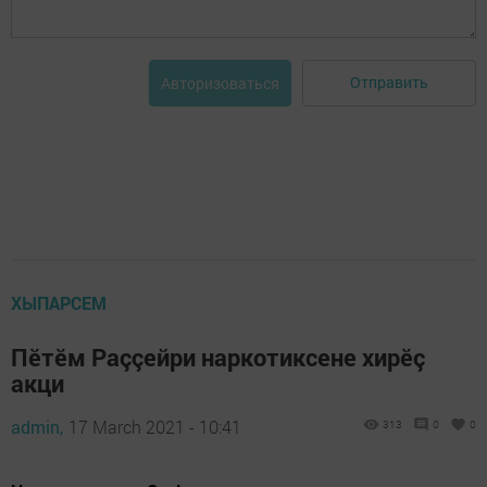
Отправить
Авторизоваться
ХЫПАРСЕМ
Пӗтӗм Раççейри наркотиксене хирӗç
акци
admin,
17 March 2021 - 10:41
313
0
0