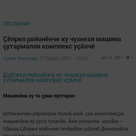
ТӖП ХЫПАР
Ҫӗпрел районӗнче ку чухнехи машина
çутармалли комплекс уҫӑлчӗ
Гулия Фаизова,
17 March 2021 - 10:35
372
0
0
Машинăна ху та çума пултаран
Ыттисенчен уйрăмрах пулнă май, çак комплексра
машинăна ху çуса тухатăн. Ăна уҫмалли шухӑш –
Чăваш Çӗпрел ялӗнчен тетӗшӗпе шăллӗ Дмитрийпа