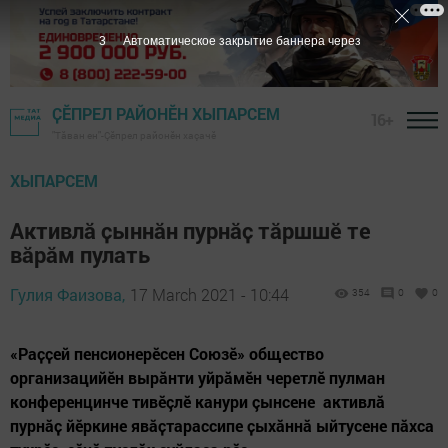
2
Автоматическое закрытие баннера через
ҪӖПРЕЛ РАЙОНӖН ХЫПАРСЕМ
16+
"Тӑван ен"-Çĕпрел районĕн хаçачӗ
ХЫПАРСЕМ
Активлӑ ҫыннӑн пурнӑҫ тӑршшӗ те
вăрăм пулать
Гулия Фаизова,
17 March 2021 - 10:44
354
0
0
«Раҫҫей пенсионерӗсен Союзӗ» общество
организацийӗн вырӑнти уйрӑмӗн черетлӗ пулман
конференцинче тивӗçлӗ канури çынсене активлӑ
пурнӑҫ йӗркине явӑҫтарассипе ҫыхӑннӑ ыйтусене пӑхса