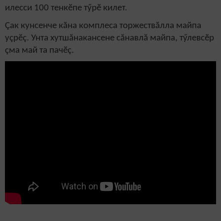
илесси 100 тенкӗпе тӳрӗ килет.
Çак кунсенче кăна комплеса торжествăлла майпа
уçрӗç. Унта хутшăнакансене сăнавлă майпа, тӳлевсӗр
çма май та пачӗç.