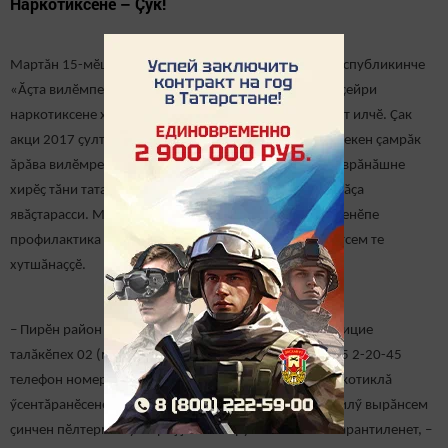
Наркотиксене – Çук!
Мартăн 15-мӗшӗнчен пуҫласа 26-мӗшӗччен Тутар Республикинче
«Ăҫта вилӗмпе суту-илӳ тӑваҫҫӗ, пӗлтер!» Пӗтӗм Раҫҫейри
наркотиксене хирӗç акцийӗн пӗрремӗш тапхӑрӗ старт илчӗ. Çак
акци 2017 ҫултанпа иртет. Акцин тӗп тӗллевӗ – çитӗнекен çамрăк
ăрăва вилӗмрен сыхласси, наркотиксен саккунсӑр ҫаврӑнӑшне
хирӗҫ тӑни тата вӗсене пӗтерес тӗллевпе общественнӑҫа
явӑҫтарасси. Мероприятие, ҫавӑн пекех, наркомани енӗпе
профилактика тата сиплев енӗпе ӗҫлекен специалистсем те
хутшӑнаҫҫӗ.
– Пирӗн район гражданӗсем икӗ эрне хушшинче полицие
талӑкӗпех 02 (мобиль телефонӗнчен – 102) е 8 84375 2-20-45
телефон номерӗпе наркопритонсен адресӗсене, наркотиклă
ӳсентӑранӗсене (мак тата кăнтăр) упракан тата суту-илӳ вырӑнсем
ҫинчен пӗлтерме пултараҫҫӗ. Пӗлтерӳ анонимлӑхӗ гарантиленет, –