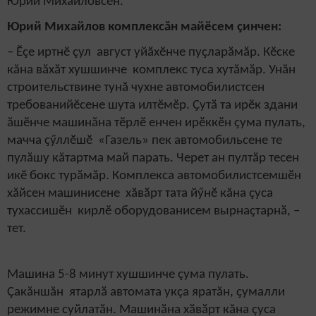
Юрий Михайловсен.
Юрий Михайлов комплекс
ăн
майӗсем ҫинчен:
–
Ӗҫе
иртнӗ çул
август уйӑхӗнче пуҫларӑмӑр. Кӗске
кăна
вӑхӑт хушшинче комплекс
туса хутă
мăр.
Унăн
строительствине тунă чухне
автомобилистсен
требованийӗсене шута илтӗ
мӗр
. Ҫутӑ та ирӗк здани
ăшӗнче машинăна тӗрлӗ енчен ирӗккӗн ҫума пулать,
мачча ҫӳллӗшӗ
«
Газель
»
пек автомобильсене те
пулăшу кăтартма
май парать. Черет ан пултӑр тесе
н
икӗ бокс ту
рăмăр
. Комплекс
а
автомобилистсемшӗн
хăйсен машинисене хӑвӑрт тата
йӳнӗ кăна çуса
тухассишӗн
кирлӗ оборудовани
сем
вырнаҫтарнӑ,
–
тет.
Машина 5-8 минут хушшинче çума пулать.
Ҫакăншăн ятарлӑ автомата укçа яратăн, ҫумалли
режимне суйлатӑн. Машинӑна хӑвӑрт кăна çуса