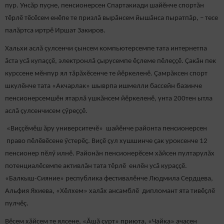
пур. Унсӑр пуҫне, пенсионерсен Спартакиади шайӗнче спортăн
тӗрлӗ тӗсӗсем енӗпе те призлă вырӑнсем йышăнса пыратпăр, – тесе
палӑртса иртрӗ Иршат Закиров.
Хальхи аслă çулсенчи çынсем компьютерсемпе тата интернетпа
ӑста усӑ купаççӗ, электронлă çырусемпе ӗçлеме пӗлеççӗ. Çакăн пек
курссене мӗнпур ял тӑрӑхӗсенче те йӗркеленӗ. Çамрăксен спорт
шкулӗнче тата «Акчарлак» шыврпа ишмелли бассейн базинче
пенсионерсемшӗн ятарлӑ ушкӑнсем йӗркеленӗ, унта 200тен ытла
аслă çулсенчисем çӳреççӗ.
«Виҫҫӗмӗш ăру университечӗ» шайӗнче районта пенсионерсен
право пӗлӗвӗсене ӳстерӗҫ. Виҫӗ ҫул хушшинче ҫак уроксенче 12
пенсионер пӗлӳ илнӗ. Районăн пенсионерӗсем хӑйсен пултарулӑх
потенциалӗсемпе активлăн тата тӗрлӗ енлӗн усӑ кураҫҫӗ.
«Балкыш-Сияние» республика фестивалӗнче Людмила Сердцева,
Альфия Яхиева, «Хӗлхем» халӑх ансамблӗ дипломант ята тивӗçлӗ
пулчӗç.
Вӗсем хӑйсем те ялсене, «Ӑшӑ ҫурт» приюта, «Чайка» ачасен