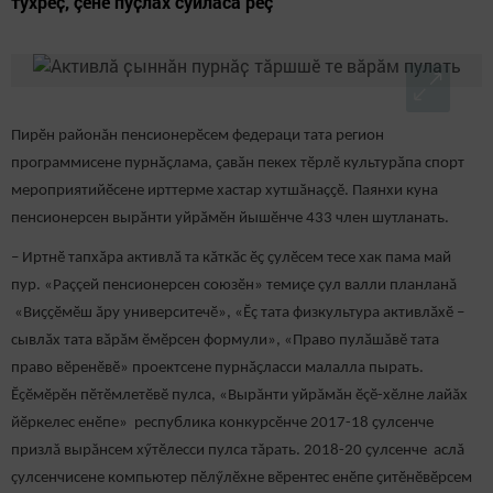
тухрӗҫ, çӗнӗ пуҫлӑх суйласа рӗç
Пирӗн районăн пенсионерӗсем федераци тата регион
программисене пурнӑҫлама, ҫавӑн пекех тӗрлӗ культурӑпа спорт
мероприятийӗсене ирттерме хастар хутшӑнаҫҫӗ. Паянхи куна
пенсионерсен вырӑнти уйрӑмӗн йышӗнче 433 член шутланать.
– Иртнӗ тапхӑра активлӑ та кăткăс ӗҫ ҫулӗсем тесе хак пама май
пур. «Раççей пенсионерсен союзӗн» темиçе çул валли планланă
«Виҫҫӗмӗш ăру университечӗ», «Ӗç тата физкультура активлӑхӗ –
сывлӑх тата вӑрӑм ӗмӗрсен формули», «Право пулӑшăвӗ тата
право вӗренӗвӗ» проектсене пурнӑҫласси малалла пырать.
Ӗҫӗмӗрӗн пӗтӗмлетӗвӗ пулса, «Вырăнти уйрăмăн ӗçӗ-хӗлне лайăх
йӗркелес енӗпе» республика конкурсӗнче 2017-18 ҫулсенче
призлă вырăнсем хӳтӗлесси пулса тăрать. 2018-20 ҫулсенче аслă
çулсенчисене компьютер пӗлӳлӗхне вӗрентес енӗпе ҫитӗнӗвӗрсем