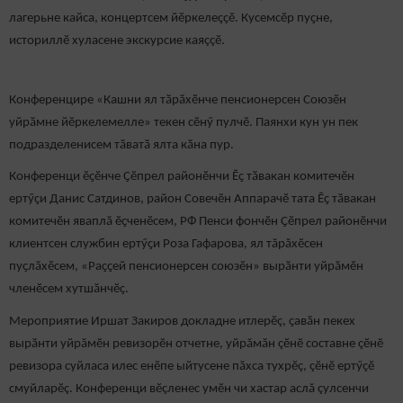
лагерьне кайса, концертсем йӗркелеҫҫӗ. Кусемсӗр пуҫне,
историллӗ хуласене экскурсие каяççӗ.
Конференцире «Кашни ял тӑрӑхӗнче пенсионерсен Союзӗн
уйрӑмне йӗркелемелле» текен сӗнӳ пулчӗ. Паянхи кун ун пек
подразделенисем тӑватӑ ялта кӑна пур.
Конференци ӗҫӗнче Ҫӗпрел районӗнчи Ӗҫ тӑвакан комитечӗн
ертӳҫи Данис Сатдинов, район Совечӗн Аппарачӗ тата Ӗҫ тӑвакан
комитечӗн яваплӑ ӗҫченӗсем, РФ Пенси фончӗн Ҫӗпрел районӗнчи
клиентсен службин ертӳҫи Роза Гафарова, ял тăрăхӗсен
пуҫлӑхӗсем, «Раҫҫей пенсионерсен союзӗн» вырӑнти уйрӑмӗн
членӗсем хутшӑнчӗҫ.
Мероприятие Иршат Закиров докладне итлерӗç, ҫавӑн пекех
вырӑнти уйрăмӗн ревизорӗн отчетне, уйрăмăн çӗнӗ составне çӗнӗ
ревизора суйласа илес енӗпе ыйтусене пӑхса тухрӗç, çӗнӗ ертӳçӗ
смуйларӗç. Конференци вӗçленес умӗн чи хастар аслă çулсенчи