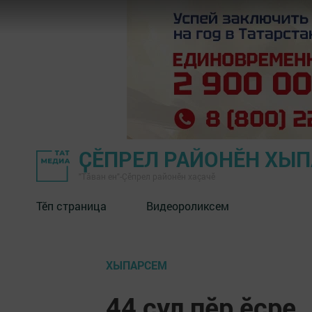
ҪӖПРЕЛ РАЙОНӖН ХЫ
"Тӑван ен"-Çĕпрел районĕн хаçачӗ
Тӗп страница
Видеороликсем
ХЫПАРСЕМ
44 çул пӗр ӗçре