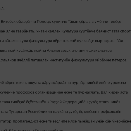
нă.
, Витебск облаçӗнчи Полоцк хулинче Тăван çӗршыв умӗнчи тивӗçе
ан ялне таврăнать. Унтан каллех Культура çуртӗнче баянист тата спорт
ти вăтам шкула физкультура вӗрентекенӗ пулса ӗçе вырнаçать. Вăл
çавна май куçăмсăр майпа Альметьевск хулинчи физкультура
.Ульянов ячӗллӗ патшалăх институчӗн физкультура уйрăмне пӗтерсе,
лӗ вӗрентекен, шкулта хӑрушсӑрлӑхпа пурнӑҫ никӗсӗ енӗпе уроксем
кулӗнче профсоюз организацийӗн ӗçне те пурнăçлать. Вӑл кирек ӑҫта
 та тава тивӗҫлӗ ӗҫӗсемшӗн «Раççей Федерацийӗн çутӗç отличникӗ»
тата Тутарстан Республикин наукăпа çутӗç ӗçченӗсен профсоюзӗн
гитатор-пропагандист ӗçне тивӗçлипе илсе пынăшăн унăн сăн ӳкерчӗкн