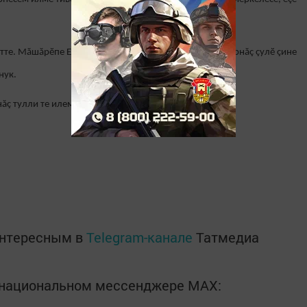
те. Мăшăрӗпе Екатеринăпа, икӗ хӗр пăхса ӳстерсе, пурнăç çулӗ çине
нук.
нăç тулли те илемлӗ пулнишӗн савăнатăн.
интересным в
Telegram-канале
Татмедиа
в национальном мессенджере MАХ: