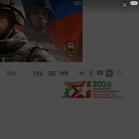
16+
РУС
ТАТ
ЧУВ