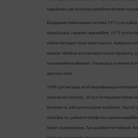
таврăнсан çак Культура çуртӗнче ӗçлеме пуçла
Владимир Николаевич салтака 1971 çул кайса
пурнăçласа, сержант званийӗпе, 1973 çулта тăв
енӗпе методист ӗçне илсе пырать. Каярахпа ял
яланах пӗлӗвне аталантарса пыма тăрăшать, 
техникумӗнче вӗренет. Ульяновск хулинчи И.Н
диплом илет.
1998 çултан вара аслă квалификаци категорил
илсе пыма пуçлать. 20 çул Хулаçырми вăтам ш
ӗҫлесен те, вӑй хуни уҫҫӑнах курӑнать. Чыслӑ
паллăна та, районти профсоюз организацийӗн 
Хисеп грамотисене, Тав çырăвне те тивӗçнӗ. А