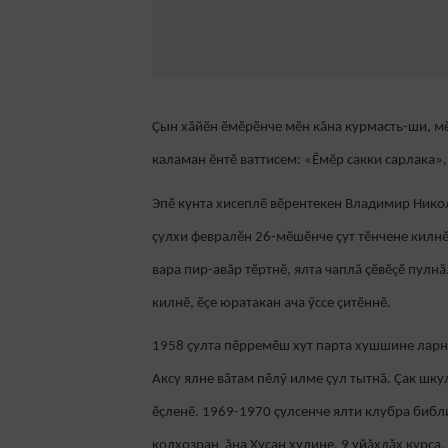
Çын хăйӗн ӗмӗрӗнче мӗн кăна курмасть-ши, мӗн
каламан ӗнтӗ ваттисем: «Ӗмӗр сакки сарлака»,
Эпӗ кунта хисеплӗ вӗрентекен Владимир Нико
çулхи февралӗн 26-мӗшӗнче çут тӗнчене килнӗ.
вара пир-авăр тӗртнӗ, ялта чаплă çӗвӗçӗ пулн
килнӗ, ӗçе юратакан ача ӳссе çитӗннӗ.
1958 çулта пӗрремӗш хут парта хушшине ларнă
Аксу ялне вăтам пӗлӳ илме çул тытнă. Çак шк
ӗçленӗ. 1969-1970 çулсенче ялти клубра библи
колхозран ăна Хусан хулине, 9 уйăхлăх курса