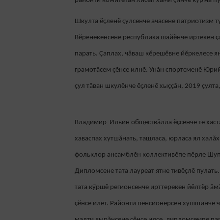
районти комитетăн Хисеп хăми çинче курма пул
Шкулта ӗçленӗ çулсенче ачасене патриотизм ту
Вӗренекенсене республика шайӗнче иртекен ç
парать. Çаплах, чăваш кӗрешӗвне йӗркелесе я
грамотăсем çӗнсе илнӗ. Унăн спортсменӗ Юрий
çул тăван шкулӗнче ӗçленӗ хыççăн, 2019 çулта,
Владимир Ильин обществăлла ӗçсенче те хастар
хаваспах хутшăнать, ташласа, юрласа ял халă
фольклор ансамблӗн коллективӗпе пӗрле Шуп
Дипломсене тата лауреат ятне тивӗçлӗ пулать
тата кӳршӗ регионсенче ирттерекен йӗлтӗр ă
çӗнсе илет. Районти пенсионерсен хушшинче чу
малти вырăнсене çӗнсе илсе, дипломсемпе пар