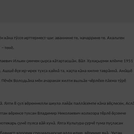
 кăна тӳссе ирттермест-ши: аваннине те, начаррине те. Ахальтен
 – тенӗ.
лаевич Ильин çинчен çырса кăтартасшăн. Вăл Хулаçырми ялӗнче 1951
 Ашшӗ ӗçе ир-ирех тухса кайнă та, каçпа кăна килне таврăннă. Амăшӗ
ă. Пӗчӗк Володьăна мӗн ачаранах килти выльăх-чӗрлӗхе пăхма тӳрӗ
. Ялти 8 çул вӗренмелли шкула лайăх паллăсемпе кăна вӗçлесен, Асл
ултан вӗренсе тухсан Владимир Николаевич колхозра тӗрлӗ ӗçсенче
отекарь çумӗ пулса вăй хунă. Ялта Культура çурчӗ тума пуçласан
, баянист-хоровик специальноçне алла илме, вӗренме янă. Унтан