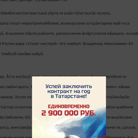
нă. Вăл, çаплах, «Ӗç ветеранӗ» те.
йăмӗпе воспитани панă çӗрте те унăн тӳпи пысăк пулать.
арпа спорт мероприятийӗсене, конкурссене хутшăнтарма май туса
нă. Ачасемпе пӗрле районти, регионсенчи ăмăртусенче кӗрешсе, нумай
 Мугин вара «Спорт мастерӗ» ята тивӗçет. Владимир Николаевич 44
 тивӗçлӗ канăва кайрӗ.
. Ăста купăсçă ялта иртекен творчество отчечӗн концертӗнче те
хне савăнтарать. Районта йӗркеленӗ пенсионерсен «Хӗлхем» чăваш
ашкар, Хусан хулисенче ирттерекен фестивальсенче хутшăннăшăн
. Хастар спортсмен, аслă çулсенче пулнине пăхмасăр, район шайӗнче
мăртăвӗсенче, 60-70 çулсенчи арçынсем хушшинче, малти вырăнсене
пса, винтовкăран персе, дартс енӗпе иртекен ăмăртусенче те, çаплах,
несем илме тивӗçлӗ пулать. Ялта иртекен ырă ӗçсене йӗркелесе, ӗçе