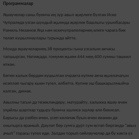
Программалар
Яшәүчеләр саны буенча иң зур авыл җирлеге булган Иске
Чүпрәледә узган шундый җыенда җирлек башлыгы урынбасары
Рамиль Низамов Яңа һәм искечүпрәлеләрнең әлеге чарага бик
теләп кушылмаулары турында әйтте.
Монда яшәүчеләрнең 38 проценты гына үзсалым акчасы
тапшырган. Нәтиҗәдә, гомуми җыем 444 мең 400 сумны тәшкил
иткән.
Бөтен халык бердәм кушылган очракта күпме акча җыелачагын
исәпләп чыгару кыен түгел, әлбәттә. Күпме эш башкарылмыйча
калган, димәк.
Авылны тагын да төзекләндерү, матурайту, халыкка яшәү өчен
уңайлы шартлар тудыру буенча эшлисе эшләр әле бихисап.
Барысы да үзебез өчен, үсеп киләчәк буын өчен икәнен дә
онытырга ярамый. Дәүләт бер сумга дүрт сум өстәп биргәндә “авыз
ачып” торасы түгел иде. Залдан торып сөйләүчеләр дә бу хакта үз