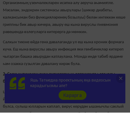
Организмның үзенчәлекләрен исәпкә алу аеруча әһәмиятле.
Мәсәлән, эндокрин системасы авырулары (шикәр диабеты,
калкансыман биз функцияләренең бозылуы) белән интеккән кеше
гриппны бик авыр кичерә, авыру еш кына вируслы пневмония
рәвешендә өзлегүләргә китерергә дә мөмкин.
Салкын тиюне өйдә генә дәвалаганда ул еш кына хроник формага
күчә. Еш кына вируслы авыру инфекция яки гөмбәчекләр китереп
чыгарган башка авырудан катлаулана. Монда инде табиб ярдәме
һәм озакка сузылган дәвалану кирәк була.
2. Салкын тимәсен өчен вирусларның организмга һава юлы
Яшь Татмедиа проектының яңа видеосын
белән эләгүен онытмагыз.
карадыгызмы әле?
Шунлыктан, эпидемия вакытында халык күп җыелган урыннарга
Карарга
йөрмәскә тырышыгыз. Әгәр андый урыннарга барырга кирәк
булса, сулыш юлларын каплап, вирус керүдән ышанычлы саклый
торган махсус битлек кияргә онытмагыз. Ә өйгә кайткач, бит-кулны
яхшылап сабынлап юарга, тамакны чайкарга кирәк.