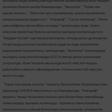
Агымдагы елда безнең районда милли проектларның алты төрдәге
юнәлеше буенча эшләр башкарылды. “Экология”, “Торак һәм
шәһәр мохиты”, “Кече һәм урта эшмәкәрлек, шәхси эшмәкәрлек
инициативасына ярдәм итү”, “Мәгариф”, “Санлы икътисад”, “Имин
һәм сыйфатлы автомобиль юллары” проектлары алар. Әлеге
илкүләм проектлар буенча эшләнгән эшләрне контрольдә тоту
“Бердәм Россия” партиясенә йөкләнгән. Монда шуны да искәртик,
Татарстанда илкүләм проектларга кадәр үк инде хөкүмәтнең
кырыклаган программасы гамәлдә иде. “Экология” юнәлешендә
агымдагы елда республикада 4227,6 гектар урман үсентеләре
утыртылды, Иске Чүпрәле авылында исә 45 мең төп чыршы
районыбыз һавасын сафландырачак. Моның өчен 540 мең сум
акча тотылды.
“Торак һәм шәһәр мохиты” проекты буенча Иске Чүпрәленең Үзәк
урамында 16948,8 мең сумлык эш башкарылды. “Мәгариф”
проекты Чуваш Чүпрәлесе гомуми урта белем бирү мәктәбендә
төзекләндерү эшләрен колачлады. Тармаклы технологияләр
техникумының сыйныф бүлмәләре компьютерлар, интерактив