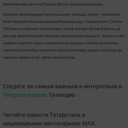
комплекслар һәм ноутбуклар белән тулыландырылды.
Юлллар төзекләндерү буенча эшләр, нигездә, Казан – Ульяновск –
Иске Чүпрәле юнәлешләрендә башкарылды. Моның өчен 22 млн.
930 мең сум финанс чыгымнары сарыф ителде. Болар барысы да
авылда яшәүчеләрнең тормыш-көнкүрешен яхшырту, заманча һәм
уңайлы мохиттә яшәтү максатыннан эшләнә. Милли проектлар
һәм республикабыз хөкүмәте программалары алдагы елларда да
уңышлы дәвам итәр, дигән ышаныч бар.
Следите за самым важным и интересным в
Telegram-канале
Татмедиа
Читайте новости Татарстана в
национальном мессенджере MАХ: