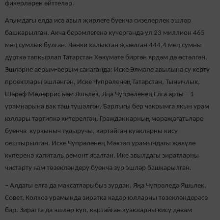
фикерләрен әйттеләр.
Агымдагы елда исә авыл җирлеге буенча сизелерлек эшләр
башкарылган. Акча берәмлегенә күчергәндә ул 23 миллион 465
мең сумлык булган. Чөнки халыктан җыелган 444,4 мең сумны
дүрткә тапкырлап Татарстан Хөкүмәте биргән ярдәм дә өстәлгән.
Эшләрне аерым-аерым санаганда: Иске Элмәле авылына су кертү
проектлары эшләнгән, Иске Чүпрәленең Татарстан, Тынычлык,
Шәрәф Мөдәррис һәм Яшьлек, Яңа Чүпрәленең Елга арты – 1
урамнарына вак таш түшәлгән. Барлыгы бер чакрымга якын урам
юллары тәртипкә китерелгән. Гражданнарның мөрәҗәгатьләре
буенча куркыныч тудыручы, картайган куакларны кисү
оештырылган. Иске Чүпрәленең Мәктәп урамындагы җәяүле
күперенә капиталь ремонт ясалган. Ике авылдагы зиратларны
чистарту һәм төзекләндерү буенча зур эшләр башкарылган.
– Алдагы елга да максатларыбыз зурдан. Яңа Чүпрәледә Яшьлек,
Совет, Колхоз урамында зиратка кадәр юлларны төзекләндерәсе
бар. Зиратта да эшләр күп, картайган куакларны кисү дәвам