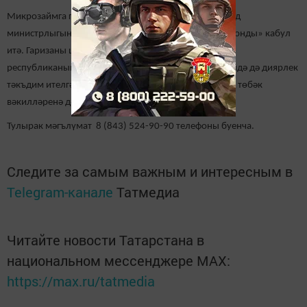
Микрозаймга гаризаларны 1 декабрьдән ТР Икътисад
министрлыгына караган «Эшкуарлыкка ярдәм итү Фонды» кабул
итә. Гаризаны шулай ук «Бизнес өчен КФҮ» аша яисә
республиканың барлык муниципаль берәмлекләрендә дә диярлек
тәкъдим ителгән эшкуарлыкка ярдәм итү фондының төбәк
вәкилләренә дә бирергә мөмкин.
Тулырак мәгълүмат 8 (843) 524-90-90 телефоны буенча.
Следите за самым важным и интересным в
Telegram-канале
Татмедиа
Читайте новости Татарстана в
национальном мессенджере MАХ:
https://max.ru/tatmedia