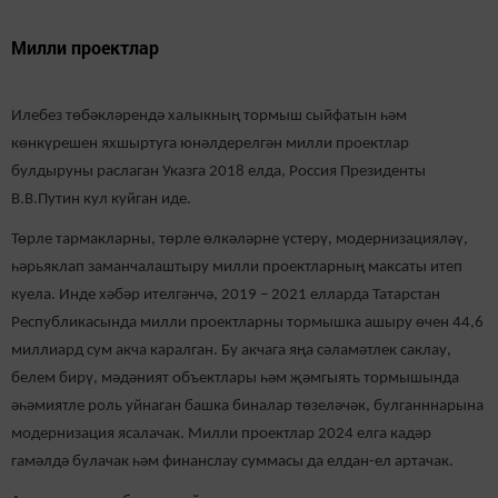
Милли проектлар
Илебез төбәкләрендә халыкның тормыш сыйфатын һәм
көнкүрешен яхшыртуга юнәлдерелгән милли проектлар
булдыруны раслаган Указга 2018 елда, Россия Президенты
В.В.Путин кул куйган иде.
Төрле тармакларны, төрле өлкәләрне үстерү, модернизацияләү,
һәрьяклап заманчалаштыру милли проектларның максаты итеп
куела. Инде хәбәр ителгәнчә, 2019 – 2021 елларда Татарстан
Республикасында милли проектларны тормышка ашыру өчен 44,6
миллиард сум акча каралган. Бу акчага яңа сәламәтлек саклау,
белем бирү, мәдәният объектлары һәм җәмгыять тормышында
әһәмиятле роль уйнаган башка биналар төзеләчәк, булганннарына
модернизация ясалачак. Милли проектлар 2024 елга кадәр
гамәлдә булачак һәм финанслау суммасы да елдан-ел артачак.