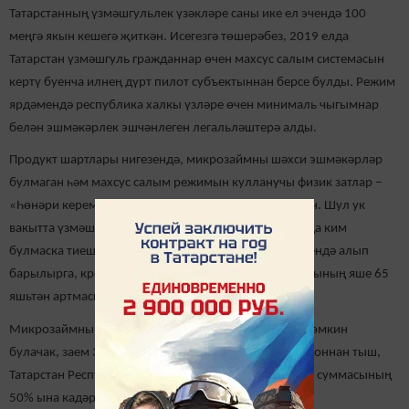
Татарстанның үзмәшгульлек үзәкләре саны ике ел эчендә 100
меңгә якын кешегә җиткән. Исегезгә төшерәбез, 2019 елда
Татарстан үзмәшгуль гражданнар өчен махсус салым системасын
кертү буенча илнең дүрт пилот субъектыннан берсе булды. Режим
ярдәмендә республика халкы үзләре өчен минималь чыгымнар
белән эшмәкәрлек эшчәнлеген легальләштерә алды.
Продукт шартлары нигезендә, микрозаймны шәхси эшмәкәрләр
булмаган һәм махсус салым режимын кулланучы физик затлар –
«Һөнәри керемгә салым» түләүчеләр алырга мөмкин. Шул ук
вакытта үзмәшгульлек статусы теркәлгәнгә 6 айдан да ким
булмаска тиеш һәм бизнесы Татарстан территориясендә алып
барылырга, кредитны түләп бетергәче бурычка алучының яше 65
яшьтән артмаска тиеш.
Микрозаймны 6% белән 500 мең сумга кадәр алу мөмкин
булачак, заем 3 айдан алып 24 айга кадәр бирелә. Моннан тыш,
Татарстан Республикасы Гарантия фонды микрозайм суммасының
50% ына кадәр поручительлек итә.