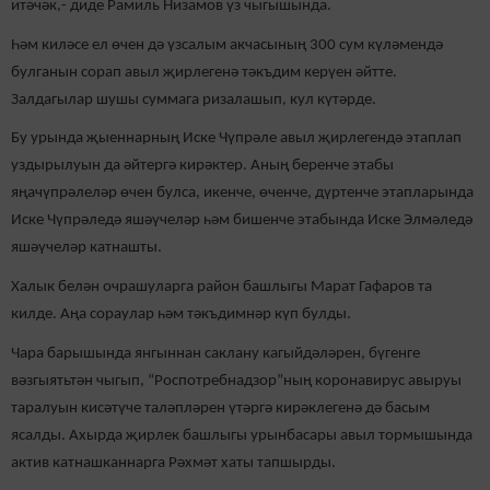
итәчәк,- диде Рамиль Низамов үз чыгышында.
Һәм киләсе ел өчен дә үзсалым акчасының 300 сум күләмендә
булганын сорап авыл җирлегенә тәкъдим керүен әйтте.
Залдагылар шушы суммага ризалашып, кул күтәрде.
Бу урында җыеннарның Иске Чүпрәле авыл җирлегендә этаплап
уздырылуын да әйтергә кирәктер. Аның беренче этабы
яңачүпрәлеләр өчен булса, икенче, өченче, дүртенче этапларында
Иске Чүпрәледә яшәүчеләр һәм бишенче этабында Иске Элмәледә
яшәүчеләр катнашты.
Халык белән очрашуларга район башлыгы Марат Гафаров та
килде. Аңа сораулар һәм тәкъдимнәр күп булды.
Чара барышында янгыннан саклану кагыйдәләрен, бүгенге
вәзгыятьтән чыгып, “Роспотребнадзор”ның коронавирус авыруы
таралуын кисәтүче таләпләрен үтәргә кирәклегенә дә басым
ясалды. Ахырда җирлек башлыгы урынбасары авыл тормышында
актив катнашканнарга Рәхмәт хаты тапшырды.