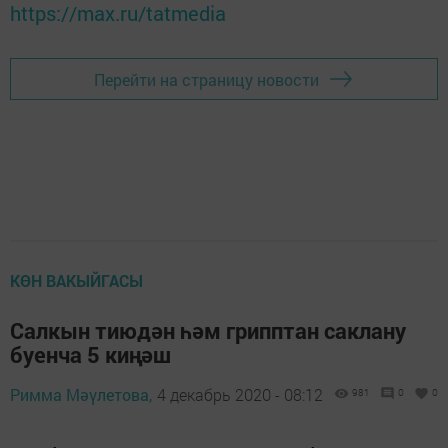
https://max.ru/tatmedia
Перейти на страницу новости
КӨН ВАКЫЙГАСЫ
Салкын тиюдән һәм грипптан саклану
буенча 5 киңәш
Римма Мәүлетова,
4 декабрь 2020 - 08:12
981
0
0