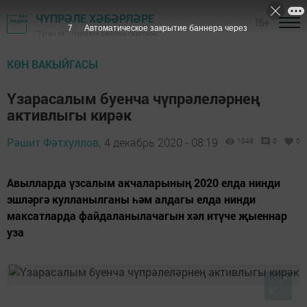
ЧҮПРӘЛЕ ХӘБӘРЛӘРЕ
16+
6
Автоматическое закрытие баннера через
"Туган як" - Чүпрәле районы газетасы
КӨН ВАКЫЙГАСЫ
Үзарасалым буенча чүпрәлеләрнең
активлыгы кирәк
Рәшит Фәтхуллов,
4 декабрь 2020 - 08:19
1048
0
0
Авылларда үзсалым акчаларының 2020 елда нинди
эшләргә кулланылганы һәм алдагы елда нинди
максатларда файдаланылачагын хәл итүче җыеннар
уза