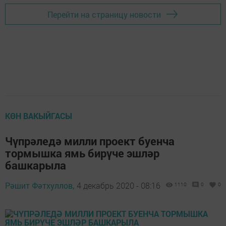
Перейти на страницу новости
КӨН ВАКЫЙГАСЫ
Чүпрәледә милли проект буенча
тормышка ямь бирүче эшләр
башкарыла
Рәшит Фәтхуллов,
4 декабрь 2020 - 08:16
1110
0
0