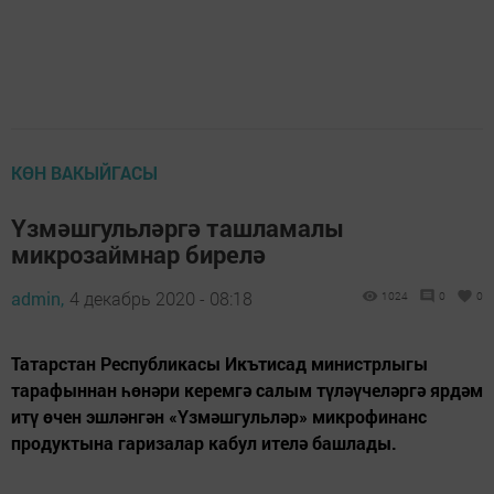
КӨН ВАКЫЙГАСЫ
Үзмәшгульләргә ташламалы
микрозаймнар бирелә
admin,
4 декабрь 2020 - 08:18
1024
0
0
Татарстан Республикасы Икътисад министрлыгы
тарафыннан һөнәри керемгә салым түләүчеләргә ярдәм
итү өчен эшләнгән «Үзмәшгульләр» микрофинанс
продуктына гаризалар кабул ителә башлады.