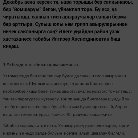
Декабрь аена керсәк тә, һава торышы бер салкынаюы,
бер “йомшаруы” белән, уйнаклап тора. Бу исә, үз
чиратында, салкын тиеп авыраучылар санын бермә-
бер арттыра. Сулыш юлы һәм грипп авыруларыннан
ничек сакланырга соң? Әлеге уңайдан район үзәк
хастаханәсе табибы Илгизәр Хөснетдиновтан биш
киңәш.
1.Үз белдегегез белән дәваланмагыз.
Үз гомерендә бер генә тапкыр булса да салкын тиеп авырмаган
кеше юктыр. Шунлыктан, авыруның клиник билгеләрен
һәрберебез яхшы белә: тамак авырту, күзләр кызару, томау төшү,
тән температурасы күтәрелү. Гриппның да билгеләре шундый ук,
тик бу очракта көчлерәк була: баш һәм буыннар сызлый, йөрәк
кага, тән температурасы кайчак 40 градуска кадәр җитә.
Табибка мөрәҗәгать итегез. Ул авыруның үзенчәлекләрен, орга-
низмның нинди хәлдә булуын исәпкә алып, дәвалау билгели.