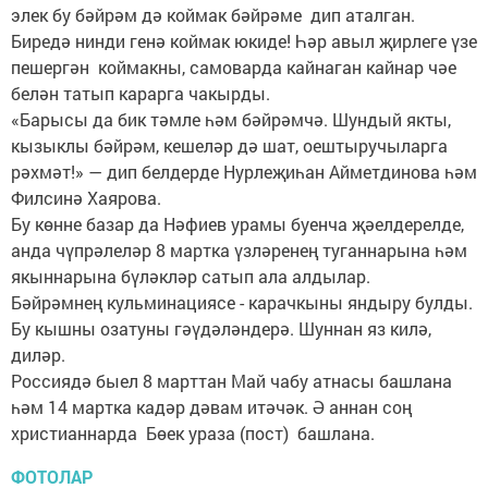
элек бу бәйрәм дә коймак бәйрәме дип аталган.
Биредә нинди генә коймак юкиде! Һәр авыл җирлеге үзе
пешергән коймакны, самоварда кайнаган кайнар чәе
белән татып карарга чакырды.
«Барысы да бик тәмле һәм бәйрәмчә. Шундый якты,
кызыклы бәйрәм, кешеләр дә шат, оештыручыларга
рәхмәт!» — дип белдерде Нурлеҗиһан Айметдинова һәм
Филсинә Хаярова.
Бу көнне базар да Нәфиев урамы буенча җәелдерелде,
анда чүпрәлеләр 8 мартка үзләренең туганнарына һәм
якыннарына бүләкләр сатып ала алдылар.
Бәйрәмнең кульминациясе - карачкыны яндыру булды.
Бу кышны озатуны гәүдәләндерә. Шуннан яз килә,
диләр.
Россиядә быел 8 марттан Май чабу атнасы башлана
һәм 14 мартка кадәр дәвам итәчәк. Ә аннан соң
христианнарда Бөек ураза (пост) башлана.
ФОТОЛАР