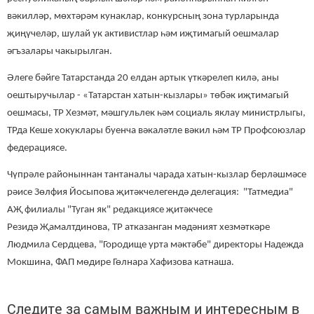
вәкилләр, мөхтәрәм кунаклар, конкурсның зона турларында
җиңүчеләр, шулай ук активистлар һәм иҗтимагый оешмалар
әгъзалары чакырылган.
Әлеге бәйге Татарстанда 20 елдан артык үткәрелеп килә, аны
оештыручылар - «Татарстан хатын-кызлары» төбәк иҗтимагый
оешмасы, ТР Хезмәт, мәшгульлек һәм социаль яклау министрлыгы,
ТРда Кеше хокуклары буенча вәкаләтле вәкил һәм ТР Профсоюзлар
федерациясе.
Чүпрәле районыннан тантаналы чарада хатын-кызлар берләшмәсе
рәисе Зөлфия Йосыпова җитәкчелегендә делегация: "Татмедиа"
АҖ филиалы "Туган як" редакциясе җитәкчесе
Резидә Җамалтдинова, ТР атказанган мәдәният хезмәткәре
Людмила Сердцева, "Городище урта мәктәбе" директоры Надежда
Мокшина, ФАП мөдире Гөлнара Хафизова катнаша.
Следите за самым важным и интересным в