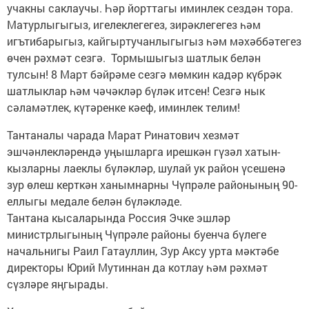
учакны саклаучы. Һәр йорттагы иминлек сездән тора.
Матурлыгыгыз, игелеклегегез, зирәклегегез һәм
игътибарыгыз, кайгыртучанлыгыгыз һәм мәхәббәтегез
өчен рәхмәт сезгә. Тормышыгыз шатлык белән
тулсын! 8 Март бәйрәме сезгә мөмкин кадәр күбрәк
шатлыклар һәм чәчәкләр бүләк итсен! Сезгә нык
сәламәтлек, күтәренке кәеф, иминлек телим!
Тантаналы чарада Марат Ринатович хезмәт
эшчәнлекләрендә уңышларга ирешкән гүзәл хатын-
кызларны лаеклы бүләкләр, шулай ук район үсешенә
зур өлеш керткән ханымнарны Чүпрәле районының 90-
еллыгы медале белән бүләкләде.
Тантана кысаларында Россия Эчке эшләр
министрлыгының Чүпрәле районы буенча бүлеге
начальнигы Раил Гатауллин, Зур Аксу урта мәктәбе
директоры Юрий Мутиннан да котлау һәм рәхмәт
сүзләре яңгырады.