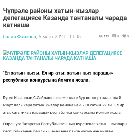
Чүпрәле районы хатын-кызлар
делегациясе Казанда тантаналы чарада
катнаша
Гөлия Фәизова,
5 март 2021 - 11:05
559
0
0
"Ел хатын-кызы. Ел ир-аты: хатын-кыз карашы»
республика конкурсына йомгак ясала.
Бүген Казанның С.Сәйдәшев исемендәге Зур концерт залында 8
Март Халыкара хатын-кызлар көненә һәм «Ел хатын-кызы. Ел ир-
аты: хатын-кыз карашы» республика конкурсына йомгак ясала.
Очрашуга Татарстан Республикасының күренекле хатын - кызлары-
республиканың барлык шәһәр һәм районнарыннан килгән