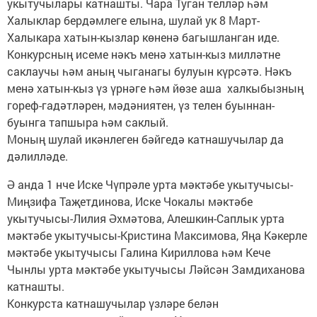
укытучылары катнашты. Чара Туган телләр һәм
Халыклар бердәмлеге елына, шулай ук 8 Март-
Халыкара хатын-кызлар көненә багышланган иде.
Конкурсның исеме нәкъ менә хатын-кыз милләтне
саклаучы һәм аның чыганагы булуын күрсәтә. Нәкъ
менә хатын-кыз үз үрнәге һәм йөзе аша халкыбызның
гореф-гадәтләрен, мәдәниятен, үз телен буыннан-
буынга тапшыра һәм саклый.
Моның шулай икәнлеген бәйгедә катнашучылар да
дәлилләде.
Ә анда 1 нче Иске Чүпрәле урта мәктәбе укытучысы-
Миңзифа Таҗетдинова, Иске Чокалы мәктәбе
укытучысы-Лилия Әхмәтова, Алешкин-Саплык урта
мәктәбе укытучысы-Кристина Максимова, Яңа Кәкерле
мәктәбе укытучысы Галина Кириллова һәм Кече
Чынлы урта мәктәбе укытучысы Ләйсән Замдиханова
катнашты.
Конкурста катнашучылар үзләре белән