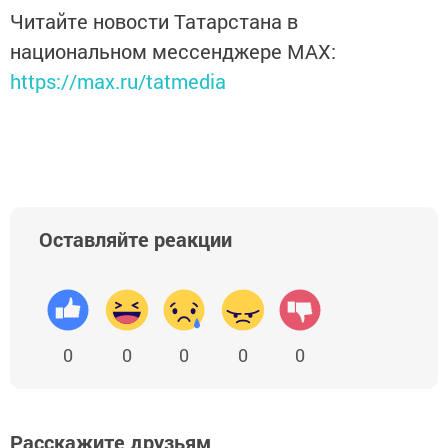
Читайте новости Татарстана в
национальном мессенджере MАХ:
https://max.ru/tatmedia
Оставляйте реакции
0
0
0
0
0
Расскажите друзьям