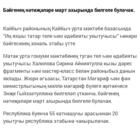
Бәйгенең нәтиҗәләре март ахырында билгеле булачак.
Кайбыч районының Кайбыч урта мәктәбе базасында
“Иң яхшы татар теле һәм әдәбияты укытучысы” һөнәри
бәйгесенең зональ этабы үтте.
Матак урта гомуми мәктәбенең туган тел һәм әдәбияты
укытучысы Халилова Сиринә Айниятулла кызы дәрес
фрагменты һәм мастер-класс белән районыбыз данын
яклады. Жюри әгъзасы, Татарстан Мәгариф һәм фән
министрлыгының милли мәгариф бүлеге җитәкчесе
Энҗе Гыйззәтуллина билгеләп үткәнчә, бәйгенең
нәтиҗәләре март ахырында билгеле булачак.
Республика буенча 55 катнашучы арасыннан 20
укытучы республика этабына чакырылачак.