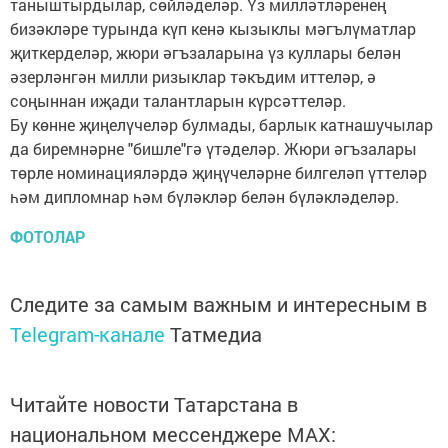
таныштырдылар, сөйләделәр. Үз милләтләренең
бизәкләре турында күп кенә кызыклы мәгълүматлар
җиткерделәр, жюри әгъзаларына үз куллары белән
әзерләнгән милли ризыклар тәкъдим иттеләр, ә
соңыннан иҗади талантларын күрсәттеләр.
Бу көнне җиңелүчеләр булмады, барлык катнашучылар
да биремнәрне "бишле"гә үтәделәр. Жюри әгъзалары
төрле номинацияләрдә җиңүчеләрне билгеләп үттеләр
һәм дипломнар һәм бүләкләр белән бүләкләделәр.
ФОТОЛАР
Следите за самым важным и интересным в
Telegram-канале
Татмедиа
Читайте новости Татарстана в
национальном мессенджере MАХ: