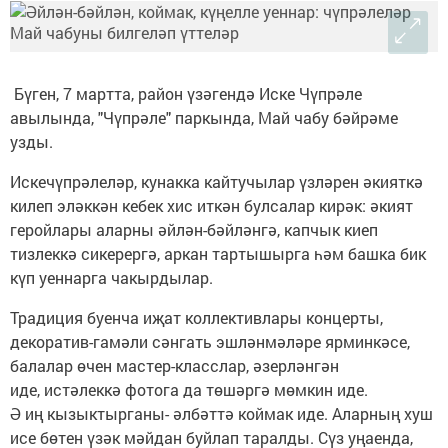
Бүген, 7 мартта, район үзәгендә Иске Чүпрәле
авылында, "Чүпрәле" паркында, Май чабу бәйрәме
узды.
Искечүпрәлеләр, кунакка кайтучылар үзләрен әкияткә
килеп эләккән кебек хис иткән булсалар кирәк: әкият
геройлары аларны әйлән-бәйләнгә, капчык киеп
тизлеккә сикерергә, аркан тартышырга һәм башка бик
күп уеннарга чакырдылар.
Традиция буенча иҗат коллективлары концерты,
декоратив-гамәли сәнгать эшләнмәләре ярминкәсе,
балалар өчен мастер-класслар, әзерләнгән
иде, истәлеккә фотога да төшәргә мөмкин иде.
Ә иң кызыктырганы- әлбәттә коймак иде. Аларның хуш
исе бөтен үзәк мәйдан буйлап таралды. Сүз уңаенда,