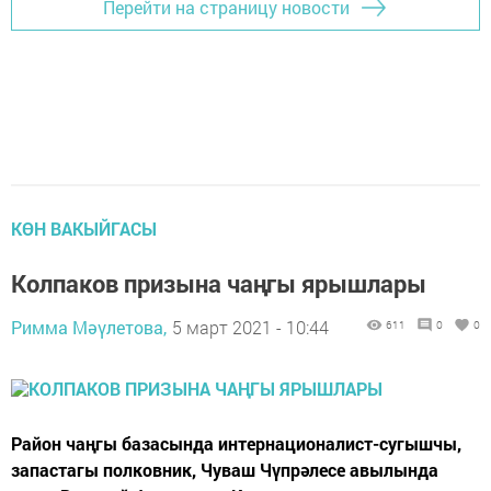
Перейти на страницу новости
КӨН ВАКЫЙГАСЫ
Колпаков призына чаңгы ярышлары
Римма Мәүлетова,
5 март 2021 - 10:44
611
0
0
Район чаңгы базасында интернационалист-сугышчы,
запастагы полковник, Чуваш Чүпрәлесе авылында