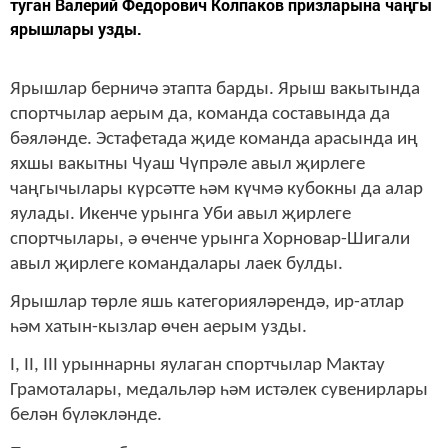
туган Валерий Федорович Колпаков призларына чаңгы
ярышлары узды.
Ярышлар берничә этапта барды. Ярыш вакытында
спортчылар аерым да, команда составында да
бәяләнде. Эстафетада җиде команда арасында иң
яхшы вакытны Чуаш Чүпрәле авыл җирлеге
чаңгычылары күрсәтте һәм күчмә кубокны да алар
яулады. Икенче урынга Уби авыл җирлеге
спортчылары, ә өченче урынга Хорновар-Шигали
авыл җирлеге командалары лаек булды.
Ярышлар төрле яшь категорияләрендә, ир-атлар
һәм хатын-кызлар өчен аерым узды.
I, II, III урыннарны яулаган спортчылар Мактау
Грамоталары, медальләр һәм истәлек сувенирлары
белән бүләкләнде.