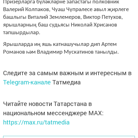
Призерларга бүләкләрне запастагы полковник
Валерий Колпаков, Чуаш Чүпрәлесе авыл җирлеге
башлыгы Виталий Землемеров, Виктор Петухов,
ярышларның баш судьясы Николай Хрисанов
тапшырдылар.
Ярышларда иң яшь катнашучылар дип Артем
Романов һәм Владимир Мускатинов танылды.
Следите за самым важным и интересным в
Telegram-канале
Татмедиа
Читайте новости Татарстана в
национальном мессенджере MАХ:
https://max.ru/tatmedia