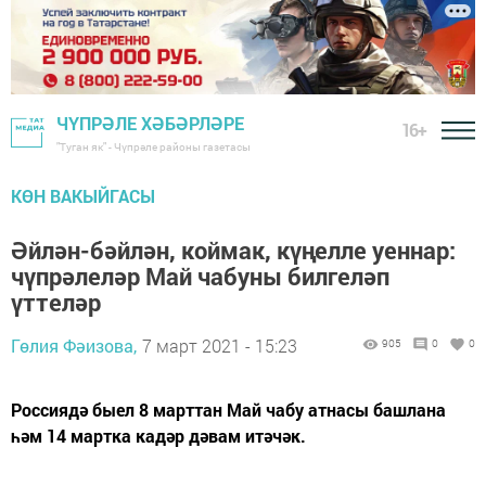
ЧҮПРӘЛЕ ХӘБӘРЛӘРЕ
16+
"Туган як" - Чүпрәле районы газетасы
КӨН ВАКЫЙГАСЫ
Әйлән-бәйлән, коймак, күңелле уеннар:
чүпрәлеләр Май чабуны билгеләп
үттеләр
Гөлия Фәизова,
7 март 2021 - 15:23
905
0
0
Россиядә быел 8 марттан Май чабу атнасы башлана
һәм 14 мартка кадәр дәвам итәчәк.