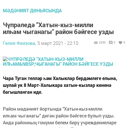
МӘДӘНИЯТ ДӨНЬЯСЫНДА
Чүпрәледә "Хатын-кыз-милли
илһам чыганагы" район бәйгесе узды
Гөлия Фәизова,
5 март 2021 - 22:10
2030
0
0
Чара Туган телләр һәм Халыклар бердәмлеге елына,
шулай ук 8 Март-Халыкара хатын-кызлар көненә
багышланган иде.
Район мәдәният йортында "Хатын-кыз-милли
илһам чыганагы" дигән район бәйгесе булып узды.
Анда районның гомуми белем бирү учреждениеләре