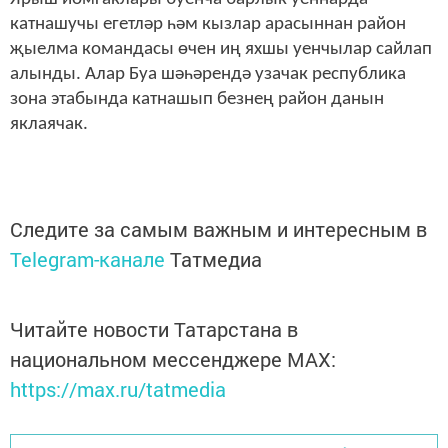
катнашучы егетләр һәм кызлар арасыннан район
җыелма командасы өчен иң яхшы уенчылар сайлап
алынды. Алар Буа шәһәрендә узачак республика
зона этабында катнашып безнең район данын
яклаячак.
Следите за самым важным и интересным в
Telegram-канале
Татмедиа
Читайте новости Татарстана в
национальном мессенджере MАХ:
https://max.ru/tatmedia