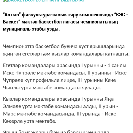
“Алтын” физкультура-савыктыру комплексында “КЭС -
Баскет” мәктәп баскетбол лигасы чемпионатының
муниципаль этабы узды.
Чемпионатта баскетбол буенча куст ярышларында
җиңгән егетләр һәм кызлар командалары катнашты.
Егетләр командалары арасында I урынны - 1 санлы
Иске Чүпрәле мәктәбе командасы, II урынны - Иске
Чүпрәле күппрофильле лицее, III урынны Кече
Чынлы урта мәктәбе командасы яулады.
Кызлар командалары арасында I урынны Яңа
Элмәле урта мәктәбе командасы алды, II урын -
Марс мәктәбе командасында, III урында - Иске
Кәкерле урта мәктәбе.
Ярыш йомгаклары буенча барлык уеннарда