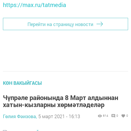
https://max.ru/tatmedia
Перейти на страницу новости
КӨН ВАКЫЙГАСЫ
Чүпрәле районында 8 Март алдыннан
хатын-кызларны хөрмәтләделәр
Гөлия Фәизова,
5 март 2021 - 16:13
614
0
0