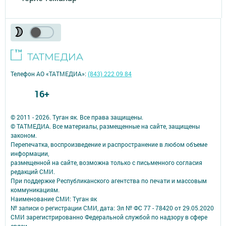
Телефон АО «ТАТМЕДИА»:
(843) 222 09 84
16+
© 2011 - 2026. Туган як. Все права защищены.
© ТАТМЕДИА. Все материалы, размещенные на сайте, защищены
законом.
Перепечатка, воспроизведение и распространение в любом объеме
информации,
размещенной на сайте, возможна только с письменного согласия
редакций СМИ.
При поддержке Республиканского агентства по печати и массовым
коммуникациям.
Наименование СМИ: Туган як
№ записи о регистрации СМИ, дата: Эл № ФС 77 - 78420 от 29.05.2020
СМИ зарегистрированно Федеральной службой по надзору в сфере