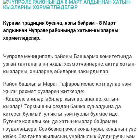
Күркәм традиция буенча, язгы бәйрәм - 8 Март
алдыннан Чүпрәле районында хатын-кызларны
хөрмәтләделәр.
Чүпрәле муниципаль районы Башкарма комитетында
узган тантанага иң яхшы хезмәтчәннәрне, актив хатын-
кызларны, әниләрне, әбиләрне чакырдылар.
Район башлыгы Марат Гафаров ихлас котлаулар һәм
җылы рәхмәт сүзләрен җиткерде:
- Кадерле әниләр, әбиләр, кызлар, апалар, хатын-
кызлар! Тормышны сездән башка күз алдына да
китереп булмый, ул якты һәм нурлы булмас иде.
Бүгенге кояшлы көн дә хатын-кызлар бәйрәмен
гәүдәләндерә. Сез безнең өчен кояш нуры, кояшның үзе
кебек. Сез-гаилә җылысын, уңайлылык булдыручы һәм