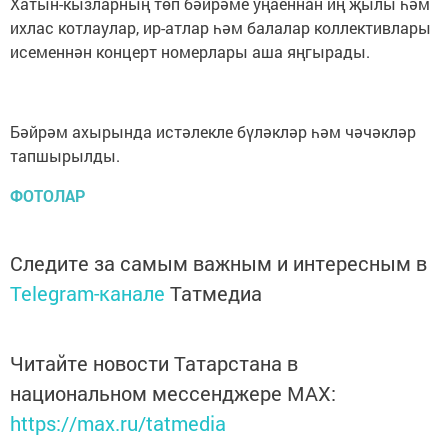
Хатын-кызларның төп бәйрәме уңаеннан иң җылы һәм
ихлас котлаулар, ир-атлар һәм балалар коллективлары
исеменнән концерт номерлары аша яңгырады.
Бәйрәм ахырында истәлекле бүләкләр һәм чәчәкләр
тапшырылды.
ФОТОЛАР
Следите за самым важным и интересным в
Telegram-канале
Татмедиа
Читайте новости Татарстана в
национальном мессенджере MАХ:
https://max.ru/tatmedia