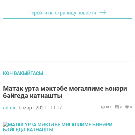
Перейти на страницу новости
КӨН ВАКЫЙГАСЫ
Матак урта мәктәбе мөгаллиме һөнәри
бәйгедә катнашты
admin,
5 март 2021 - 11:17
661
0
0