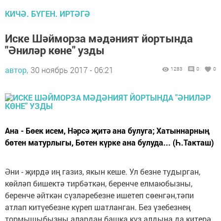
КИЧӘ. БҮГЕН. ИРТӘГӘ
Иске Шәйморза мәдәният йортында
"Әниләр көне" узды
автор,
30 ноябрь 2017 - 06:21
1283
0
0
Ана - Бөек исем, Нәрсә җитә ана булуга; Хатыннарның
бөтен матурлыгы, Бөтен күрке ана булуда... (Һ.Такташ)
Әни - җирдә иң газиз, якын кеше. Ул безне тудырган,
көйләп бишектә тирбәткән, беренче елмаюбызны,
беренче әйткән сүзләребезне ишетеп сөенгән,тәпи
атлап китүебезне күреп шатланган. Без үзебезнең
тормышыбызны алардан башка күз алдына да китерә