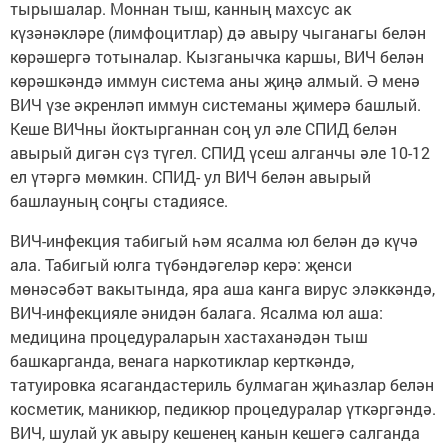
тырышалар. Моннан тыш, канның махсус ак
күзәнәкләре (лимфоцитлар) дә авыру чыганагы белән
көрәшергә тотыналар. Кызганычка каршы, ВИЧ белән
көрәшкәндә иммун система аны җиңә алмый. Ә менә
ВИЧ үзе әкренләп иммун системаны җимерә башлый.
Кеше ВИЧны йоктырганнан соң ул әле СПИД белән
авырый дигән сүз түгел. СПИД үсеш алганчы әле 10-12
ел үтәргә мөмкин. СПИД- ул ВИЧ белән авырый
башлауның соңгы стадиясе.
ВИЧ-инфекция табигый һәм ясалма юл белән дә күчә
ала. Табигый юлга түбәндәгеләр керә: җенси
мөнәсәбәт вакытында, яра аша канга вирус эләккәндә,
ВИЧ-инфекцияле әнидән балага. Ясалма юл аша:
медицина процедураларын хастаханәдән тыш
башкарганда, венага наркотиклар керткәндә,
татуировка ясагандастериль булмаган җиһазлар белән
косметик, маникюр, педикюр процедуралар үткәргәндә.
ВИЧ, шулай ук авыру кешенең канын кешегә салганда