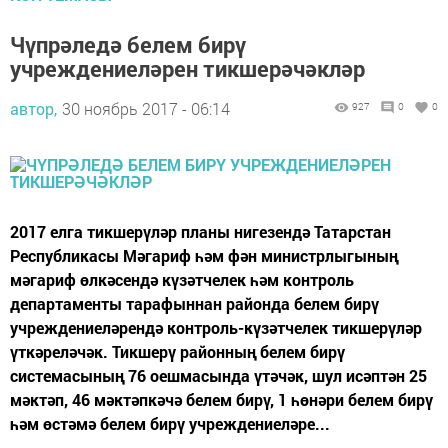
Чүпрәледә белем бирү
учреждениеләрен тикшерәчәкләр
автор,
30 ноябрь 2017 - 06:14
927
0
0
2017 елга тикшерүләр планы нигезендә Татарстан
Республикасы Мәгариф һәм фән министрлыгының
мәгариф өлкәсендә күзәтчелек һәм контроль
департаменты тарафыннан районда белем бирү
учреждениеләрендә контроль-күзәтчелек тикшерүләр
үткәреләчәк. Тикшерү районның белем бирү
системасының 76 оешмасында үтәчәк, шул исәптән 25
мәктәп, 46 мәктәпкәчә белем бирү, 1 һөнәри белем бирү
һәм өстәмә белем бирү учреждениеләре...