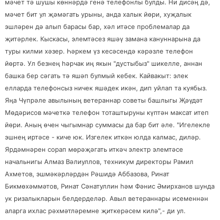
мәчет тә шушы көннәрдә генә телефонлы булды. Ни дисәң дә,
мәчет бит ул җәмәгать урыны, анда халык йөри, хуҗалык
эшләрен дә алып барасы бар, хәл итәсе проблемалар да
җитәрлек. Кыскасы, элемтәсез яшәү замана кануннарына да
туры килми хәзер. Һәркем үз кесәсендә кәрәзле телефон
йөртә. Ул безнең һәрчак иң якын "дустыбыз" шикелле, аннан
башка бер сәгать тә яшәп булмый кебек. Кайвакыт: элек
елларда телефонсыз ничек яшәдек икән, дип уйлап та куябыз.
Яңа Чүпрәле авылының ветераннар советы башлыгы Җәүдәт
Мөдәрисов мәчеткә телефон тоташтыруны күптән максат итеп
йөри. Аның өчен чыгымнар суммасы да бар бит әле. "Игелекле
эшнең иртәсе - киче юк. Изгелек иткән юлда калмас, диләр.
Ярдәмнәрен сорап мөрәҗәгать иткәч электр элемтәсе
начальнигы Алмаз Вәлиуллов, техникум директоры Рамил
Ахметов, эшмәкәрләрдән Рәшидә Аббазова, Ринат
Бикмөхәммәтов, Ринат Сәнатуллин һәм Фәнис Әмирханов шунда
ук ризалыкларын белдерделәр. Авыл ветераннары исеменнән
аларга ихлас рәхмәтләремне җиткерәсем килә",- ди ул.