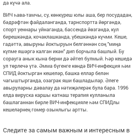
да күчә ала.
ВИЧ һава-тамчы, су, көнкүреш юлы аша, бер посудадан,
бәдрәфтән файдаланганда, тарнспортта йөргәндә,
спорт уеннары уйнаганда, бассенда йөзгәндә, кул
бирешкәндә, кочаклашканда, үбешкәндә күчми. Кеше,
гадәттә, авыруны йоктыруын белгәннән соң "миңа
күпме яшәргә калган икән" дип борчыла башлый. Бу
сорауга анык кына берни дә әйтеп булмый. Һәр кешедә
ул төрлечә үтә. Әмма бүгенге көндә ВИЧ-инфекция һәм
СПИД йоктырган кешеләр, башка еллар белән
чагыштырганда, озаграк яши башладылар. Әлеге
авыруларны дәвалау да нәтиҗәлерәк була бара. 1996
елда вируска каршы катнаш терапия кулланыла
башлаганнан бирле ВИЧ-инфекцияле һәм СПИДлы
кешеләрнең гомер озынлыгы артты.
Следите за самым важным и интересным в