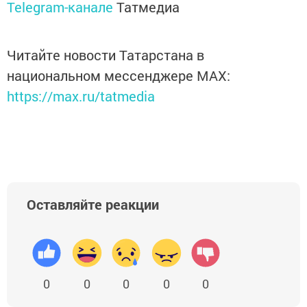
Telegram-канале
Татмедиа
Читайте новости Татарстана в
национальном мессенджере MАХ:
https://max.ru/tatmedia
Оставляйте реакции
0
0
0
0
0