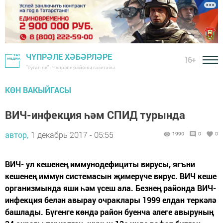
ЧҮПРӘЛЕ ХӘБӘРЛӘРЕ
16+
"Туган як" - Чүпрәле районы газетасы
КӨН ВАКЫЙГАСЫ
ВИЧ-инфекция һәм СПИД турында
автор,
1 декабрь 2017 - 05:55
1990
0
0
ВИЧ- ул кешенең иммунодефициты вирусы, ягъни
кешенең иммун системасын җимерүче вирус. ВИЧ кеше
организмында яши һәм үсеш ала. Безнең районда ВИЧ-
инфекция белән авырау очраклары 1999 елдан теркәлә
башлады. Бүгенге көндә район буенча әлеге авыруның