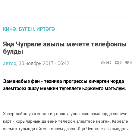
КИЧӘ. БҮГЕН. ИРТӘГӘ
Яңа Чүпрәле авылы мәчете телефонлы
булды
автор,
30 ноябрь 2017 - 06:42
989
0
0
Заманабыз фән - техника прогрессы кичергән чорда
элемтәсез яшәү мөмкин түгеллеге һәркемгә мәгълүм.
Хәзер район үзәгеннән иң еракта урнашкан авылларда яшәүче
карт - корыларның да өенә телефон элемтәсе кергән. Кәрәзле
элемтә турында әйтеп торасы да юк. Яңа Чүпрәле авылындагы