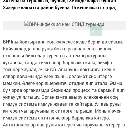
34 очрагы теркәлгән, шуның 13е инде вафат булган.
Хәзерге вакытта район буенча 15 кеше исәптә тора,...
ВИЧны йоктырганн соң күпчелек кеше берни дә сизми.
Кайчакларда авыруны йоктырганнан соң гриппка
охшашлы билгеләр күренә (тән температурасы
күтәрелә, тәндә тимгелләр барлыкка килә, лимфа
төеннәре зурая, эч китә). Авыруны йоктырган кеше
еллар дәвамында үзен яхшы, сәламәт хис итәргә
мөмкин. Әлеге чор яшеренгеч стадия дип атала. Әмма
бу чорда организмда бернинди процесс та бармый дип
уйлау ул ялгышу. Организмга авыру эләккәннән соң
иммун система иммун җавап та кайтара. Ул авыруны
китереп чыгаручыны юк итәргә тырыша. Моның өчен
иммун система антитәнчекләр барлыкка китерә.
Антитәнчекләр авыруны китереп чыгаручыны үтерергә