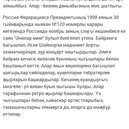
алмыйбыз. Алар - безнең дөньябызның яме, шатлыгы.
Россия Федерациясе Президентының 1998 елнын 30
гыйнварында чыккан №120 номерлы карары
нигезендэ Россиядә ноябрь аеның соңгы якшәмбесе ел
саен "Әниләр көне" булып билгеләп үтелә. Бәйрәмгә
багышлап, Иске Шәйморза мәдәният йорты
хезмәткәрләре, зур концерт оештырдылар. Әлеге
бәйрәм кичәсе, киләчәк буынның чыгышлары белән
башланып китте. Алар якын кешеләренә багышлап
шигырьләр сөйләделәр, күңелләрне тибрәтерлек
җырларын башкардылар. Кичәнең куандыргыч
мизгеле - ул өлкән буын чыгышы булды. Алар
тарафыннан ретро җырлар башкарылды. Үз
чыгышлары белән, һәвәскәр артистларыбыз,
тамашачыларны елмаерга да, еларга да мәҗбүр
иттеләр.