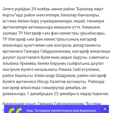
Әлеге уңайдан 29 ноябрь көнне район "Балалар иҗат
йорты"нда район мәктәпләре, балалар бакчалары,
өстәмә белем бирү учреждениеләре, лицей, техникум
җитәкчеләре катнашында киңәшмә үтте. Киңәшмә
эшендә ТР Мәгариф һәм фән министры урынбасары,
ТР Мәгариф һәм фән министрлыгының мәгариф
өлкәсендә күзәтчелек һәм контроль департаменты
җитәкчесе Гөлнара Габдрахманова, мәгариф өлкәсендә
дәүләт күзәтчелеге бүлегенең әйдәп баручы советнигы
Альбина Урмеева, белем бирүнең сыйфатына дәүләт
контроле бүлеге начальнигы Римма Сибгатуллина,
район башлыгы Александр Шадриков, район мәгариф
бүлеге җитәкчесе Илсур Халитов катнашты. Районда
мәгариф өлкәсендә тикшерүләр декабрь ае
дәвамында, 1 декабрьдән 22 декабрьгә кадәр барачак.
Киңәшмәне ачып, Гөлнара Габдрахманова "Бу план
нигезендә оештырылган тикшерү. Без дүрт елга бер
Яшь Татмедиа проектының яңа видеосын