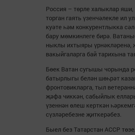
Россия – төрле халыклар яши, 
торган гаять үзенчәлекле ил 
куәте һәм конкурентлыкка сәл
бару мөмкинлеге бирә. Ватан
ныклы ихтыяры үрнәкләренә, 
вакыйгаларга бай тарихына та
Бөек Ватан сугышы чорында р
батырлыгы белән шөһрәт каза
фронтовикларга, тыл ветеран
җәфа чиккән, сабыйлык еллары
үзеннән өлеш керткән һәркем
сүзләребезне җиткерәбез.
Быел без Татарстан АССР төзел