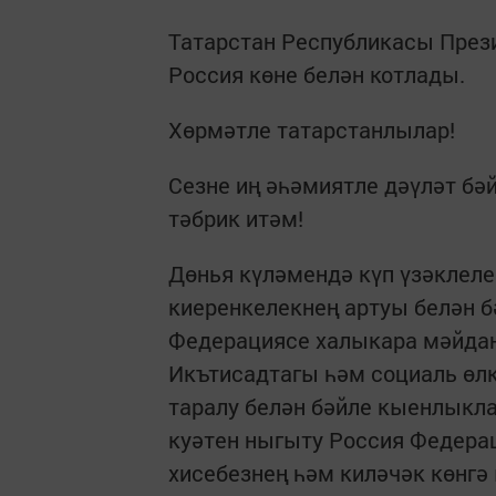
Татарстан Республикасы През
Россия көне белән котлады.
Хөрмәтле татарстанлылар!
Сезне иң әһәмиятле дәүләт бә
тәбрик итәм!
Дөнья күләмендә күп үзәклел
киеренкелекнең артуы белән б
Федерациясе халыкара мәйдан
Икътисадтагы һәм социаль өлк
таралу белән бәйле кыенлыкла
куәтен ныгыту Россия Федерац
хисебезнең һәм киләчәк көнг