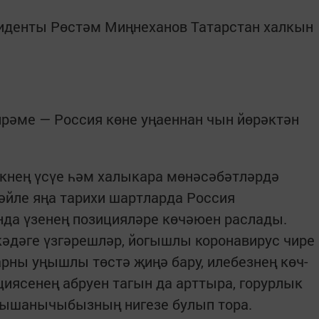
иденты Рөстәм Миңнеханов Татарстан халкын
йрәме — Россия көне уңаеннан чын йөрәктән
екнең үсүе һәм халыкара мөнәсәбәтләрдә
әйле яңа тарихи шартларда Россия
да үзенең позицияләре көчәюен раслады.
әдәге үзгәрешләр, йогышлы коронавирус чире
рны уңышлы төстә җиңә бару, илебезнең көч-
иясенең абруен тагын да арттыра, горурлык
ә ышанычыбызның нигезе булып тора.