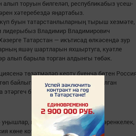
н алып торуын билгеләп, республикабыз үсеш-
рен хәтеребездә яңартабыз.
күп буын татарстанлыларның тырыш хезмәте,
әм лидерыбыз Владимир Владимирович
Хәзерге Татарстан — икътисад өлкәсендә зур
арның яшәү шартларын яхшыртуга, куәтле
әр алып барыла торган алдынгы төбәк.
иясенә төзәтмәләр кертү буенча бөтен Росси
төп байлыгы һәм хәзинәсе дип танылган
а этәргеч бирәчәк.
 уңышлар, исәнлек-саулык, рухи күтәренкелек,
сия көне котлы булсын!