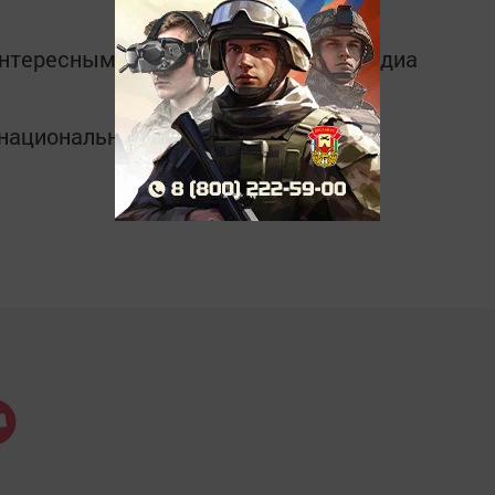
интересным в
Telegram-канале
Татмедиа
в национальном мессенджере MАХ: