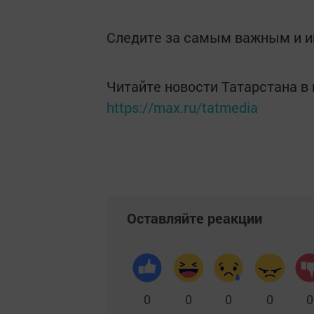
Следите за самым важным и 
Читайте новости Татарстана 
https://max.ru/tatmedia
Оставляйте реакции
0
0
0
0
0