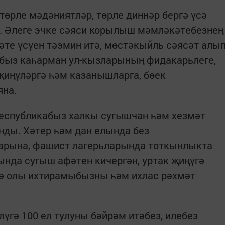
төрле мәдәниятләр, төрле диннәр бергә үсә
ул. Әлеге эчке сәяси корылыш мәмләкәтебезнең
әте үсүен тәэмин итә, мөстәкыйль сәясәт алы
ыбыз каһарман ул-кызларының фидакарьлеге,
җиңүләргә һәм казанышларга, бөек
яна.
еспубликабыз халкы сугышчан һәм хезмәт
нды. Хәтер һәм дан елында без
нарына, фашист лагерьларында тоткынлыкта
нда сугыш афәтен кичергән, уртак җиңүгә
гә олы ихтирамыбызны һәм ихлас рәхмәт
үгә 100 ел тулуны бәйрәм итәбез, илебез