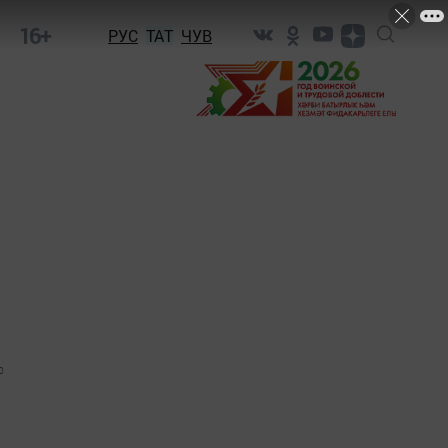
16+
РУС
ТАТ
ЧУВ
0