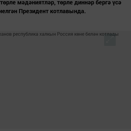
төрле мәдәниятләр, төрле диннәр бергә үсә
диелгән Президент котлавында.