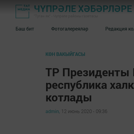
ЧҮПРӘЛЕ ХӘБӘРЛӘРЕ
"Туган як" - Чүпрәле районы газетасы
Баш бит
Фотогалереяләр
Редакция к
КӨН ВАКЫЙГАСЫ
ТР Президенты 
республика хал
котлады
admin,
12 июнь 2020 - 09:36