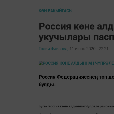
КӨН ВАКЫЙГАСЫ
Россия көне ал
укучылары пасп
Гөлия Фәизова,
11 июнь 2020 - 22:21
Россия Федерациясенең төп д
булды.
Бүген Россия көне алдыннан Чүпрәле районын