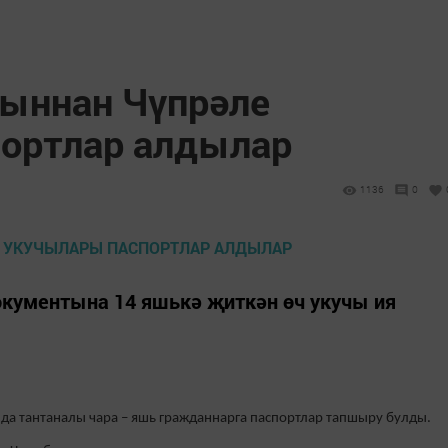
дыннан Чүпрәле
ортлар алдылар
1136
0
окументына 14 яшькә җиткән өч укучы ия
да тантаналы чара – яшь гражданнарга паспортлар тапшыру булды.