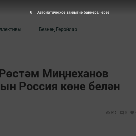
5
Автоматическое закрытие баннера через
оллективы
Безнең Геройлар
Рөстәм Миңнеханов
кын Россия көне белән
919
0