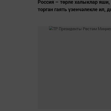
Россия – төрле халыклар яши, 
торган гаять үзенчәлекле ил, 