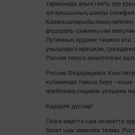
тарихында аның гаять зур уры
алгарышының шанлы сәхифәлә
Казанышларыбызның нигезен 
федераль үзәкнең һәм илкүл
Путинның ярдәме тәшкил итә. 
уңышларга ирешкән, гражданн
Россия төзүгә юнәлтелгән эшл
Россия Федерациясе Конституц
күләмендә тавыш бирү –кеше 
илебезнең социаль үсешенә яң
Кадерле дуслар!
Сезгә иҗатта һәм хезмәттә зур
бәхет һәм иминлек телим. Рос