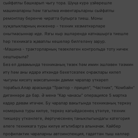
сыйфатлы башкарып чыгу тора. Шуңа күрә үзйөрешле
машиналарны һәм тагылма инвентарьларны сыйфатлы
ремонтлау беренче чиратта булырга тиеш. Моны
хуҗалыкларның инженер - техник хезмәткәрләре
онытмасыннар иде. Язгы кыр эшләрендә катнашырга тиешле
һәр техникага җаваплы кешеләр билгеләнү зарур.
-Машина - тракторларның төзеклеген контрольдә тоту ничек
оештырыла?
Без ел дәвамында техниканың төзек һәм имин эшләвен тәэмин
итү һәм аны идарә иткәндә бәхетсезлек очраклары килеп
чыгуны кисәтү максатыннан даими чаралар үткәреп
торабыз.Алар арасында "Трактор - прицеп", "Частник", "Комбайн"
дигәннәре дә бар. Ә менә "Кар чанасы" операциясе 5 мартка
кадәр дәвам итәчәк. Бу чаралар вакытында техниканың теркәү
номерына туры килүе, теркәү кагыйдәсенең үтәлүе, техник
тикшерү үткәнлеге, йөртүчесенең таныклыгындагы категория
әлеге техникага туры килүе игътибарга алыначак. Кайбер
профилактик чараларны автоинспекция, гадәттән тыш хәлләр