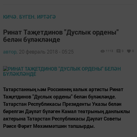
КИЧӘ. БҮГЕН. ИРТӘГӘ
Ринат Таҗетдинов "Дуслык ордены"
белән бүләкләнде
автор,
20 февраль 2018 - 05:25
1113
0
0
Татарстанның һәм Россиянең халык артисты Ринат
Таҗетдинов "Дуслык ордены" белән бүләкләнде.
Татарстан Республикасы Президенты Указы белән
бирелгән Дәүләт бүләген Камал театрының данлыклы
актерына Татарстан Республикасы Дәүләт Советы
Рәисе Фәрит Мөхәммәтшин тапшырды.