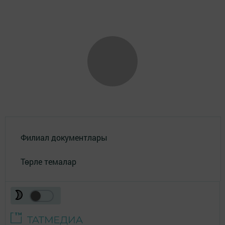
Филиал документлары
Төрле темалар