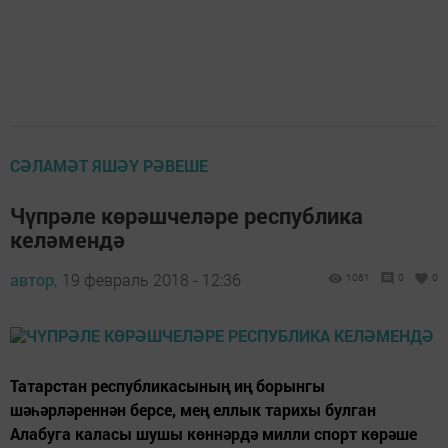
СӘЛАМӘТ ЯШӘҮ РӘВЕШЕ
Чүпрәле көрәшчеләре республика
келәмендә
автор,
19 февраль 2018 - 12:36
1061
0
0
Татарстан республикасының иң борынгы
шәһәрләреннән берсе, мең еллык тарихы булган
Алабуга каласы шушы көннәрдә милли спорт көрәше