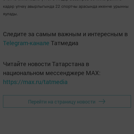
кадәр үлчәү авырлыгында 22 спортчы арасында икенче урынны
яулады.
Следите за самым важным и интересным в
Telegram-канале
Татмедиа
Читайте новости Татарстана в
национальном мессенджере MАХ:
https://max.ru/tatmedia
Перейти на страницу новости