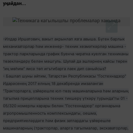
уңайдан...
-Илдар Иршатович, вакыт акрынлап язга авыша. Бүген барлык
механизаторлар һәм инженер- техник хезмәткәрләр машина -
трактор паркларында график буенча чиратка куелган техниканы
төзекләндерү белән мәшгуль. Шулай да эшләрнең кайсы төрен
"иң мөһим" яисә төп игътибарга лаек дип саныйсыз?
- Башлап шуны әйтим, Татарстан Республикасы "Гостехнадзор"
Идарәсенең 2017 елның 18 декабрендә имзаланган
"Тракторларга, үзйөрешле юл-төзү машиналарына һәм аларның
тагылма прицепларына техник тикшерү үткәрү турында"гы 01 -
05/320 номерлы карары белән "Гостехнадзор" органнарына
агропромышленность комплексындагы, оешма,
предприятиеләрдәге һәм физик затлардагы үзйөрешле
машиналарның (тракторлар, аларга тагылмалар, экскаваторлар,