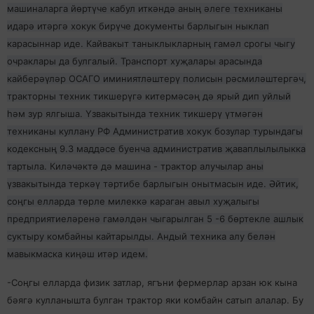
машиналарга йөртүче кабул иткәндә аның әлеге техниканы
идарә итәргә хокук бирүче документы барлыгын ныклап
карасыннар иде. Кайвакыт таныклыкларның гамәл срогы чыгу
очраклары да булгалый. Транспорт хуҗалары арасында
кайберәүләр ОСАГО иминиятләштерү полисын рәсмиләштергәч,
тракторны техник тикшерүгә китермәсәң дә ярый дип уйлый
һәм зур ялгыша. Үзвакытында техник тикшерү үтмәгән
техниканы куллану РФ Административ хокук бозулар турындагы
кодексның 9.3 маддәсе буенча административ җаваплылылыкка
тартыла. Киләчәктә дә машина - трактор алучылар аны
үзвакытында теркәү тәртибе барлыгын онытмасын иде. Әйтик,
соңгы елларда төрле милеккә караган авыл хуҗалыгы
предприятиеләренә гамәлдән чыгарылган 5 -6 бөртекле ашлык
суктыру комбайны кайтарылды. Андый техника алу белән
мавыкмаска киңәш итәр идем.
-Соңгы елларда физик затлар, ягъни фермерлар арзан юк кына
бәягә кулланышта булган трактор яки комбайн сатып алалар. Бу