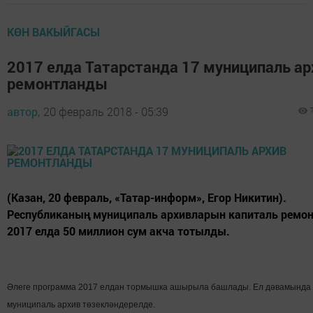
КӨН ВАКЫЙГАСЫ
2017 елда Татарстанда 17 муниципаль ар
ремонтланды
автор,
20 февраль 2018 - 05:39
(Казан, 20 февраль, «Татар-информ», Егор Никитин).
Республиканың муниципаль архивларын капиталь ремон
2017 елда 50 миллион сум акча тотылды.
Әлеге программа 2017 елдан тормышка ашырыла башлады. Ел дәвамында
муниципаль архив төзекләндерелде.