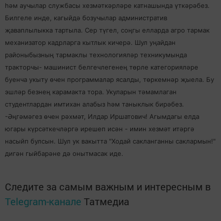
һәм аучылар службасы хезмәткәрләре катнашында үткәрәбез.
Билгеле инде, кагыйдә бозучылар административ
җаваплылыкка тартыла. Сер түгел, соңгы елларда агро тармак
механизатор кадрларга кытлык кичерә. Шул уңайдан
районыбызның тармаклы технологияләр техникумында
тракторчы- машинист белгечлегенең төрле категорияләре
буенча укыту өчен программалар ясалды, төркемнәр җыела. Бу
эшләр безнең карамакта тора. Укуларын тәмамлаган
студентлардан имтихан алабыз һәм таныклык бирәбез.
-Әңгәмәгез өчен рәхмәт, Илдар Иршатович! Агымдагы елда
югары күрсәткечләргә ирешеп исән - имин хезмәт итәргә
насыйп булсын. Шул ук вакытта "Ходай сакланганны саклармын!"
дигән гыйбарәне дә онытмасак иде.
Следите за самым важным и интересным в
Telegram-канале
Татмедиа