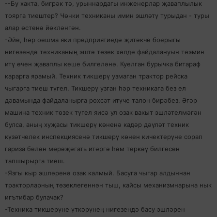
--Бу хакта, бигрәк тә, урыннардагы инженерлар җаваплылык
тоярга тиештер? Чөнки техниканы имин эшләтү турыдан - туры
алар өстенә йөкләнгән.
-Әйе, һәр оешма яки предприятиедә җитәкче боерыгы
нигезендә техниканың эштә төзек хәлдә файдалануын тәэмин
итү өчен җаваплы кеше билгеләнә. Куелган бурычка битараф
карарга ярамый. Техник тикшерү узмаган трактор рейска
чыгарга тиеш түгел. Тикшерү узган һәр техникага без ел
дәвамында файдаланырга рөхсәт итүче талон бирәбез. Әгәр
машина техник төзек түгел яисә ул озак вакыт эшләтелмәгән
булса, аның хуҗасы тикшерү көненә кадәр дәүләт техник
күзәтчелек инспекциясенә тикшерү көнен кичектерүне сорап
гариза белән мөрәҗәгать итәргә һәм теркәү билгесен
тапшырырга тиеш.
-Язгы кыр эшләренә озак калмый. Басуга чыгар алдыннан
тракторларның төзеклегеннән тыш, кайсы механизмнарына нык
игътибар булачак?
-Техника тикшерүне үткәрүнең нигезендә басу эшләрен