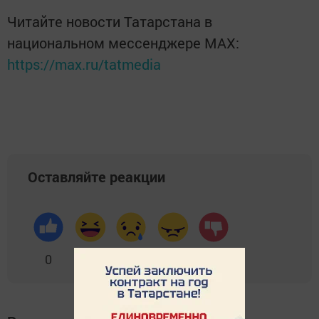
Читайте новости Татарстана в
национальном мессенджере MАХ:
https://max.ru/tatmedia
Оставляйте реакции
0
0
0
0
0