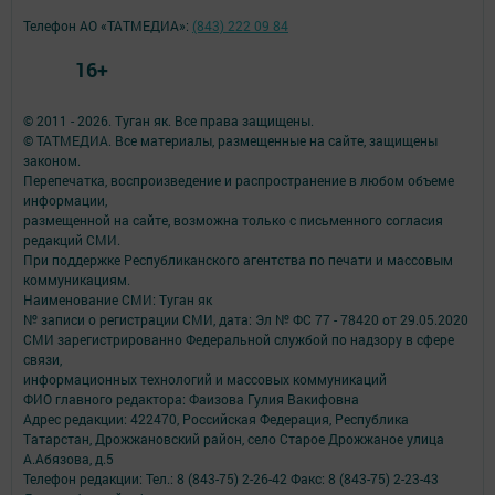
Телефон АО «ТАТМЕДИА»:
(843) 222 09 84
16+
© 2011 - 2026. Туган як. Все права защищены.
© ТАТМЕДИА. Все материалы, размещенные на сайте, защищены
законом.
Перепечатка, воспроизведение и распространение в любом объеме
информации,
размещенной на сайте, возможна только с письменного согласия
редакций СМИ.
При поддержке Республиканского агентства по печати и массовым
коммуникациям.
Наименование СМИ: Туган як
№ записи о регистрации СМИ, дата: Эл № ФС 77 - 78420 от 29.05.2020
СМИ зарегистрированно Федеральной службой по надзору в сфере
связи,
информационных технологий и массовых коммуникаций
ФИО главного редактора: Фаизова Гулия Вакифовна
Адрес редакции: 422470, Российская Федерация, Республика
Татарстан, Дрожжановский район, село Старое Дрожжаное улица
А.Абязова, д.5
Телефон редакции: Тел.: 8 (843-75) 2-26-42 Факс: 8 (843-75) 2-23-43