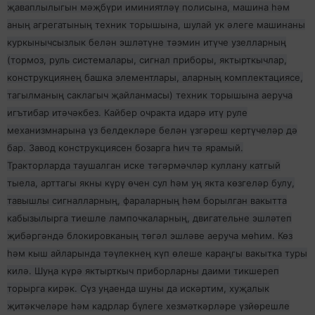
җаваплылыгын мәҗбүри иминиятләү полисына, машина һәм
аның агрегатының техник торышына, шулай ук әлеге машинаны
куркынычсызлык белән эшләтүне тәэмин итүче узелларның
(тормоз, руль системалары, сигнал приборы, яктырткычлар,
конструкциянең башка элементлары, аларның комплектациясе,
тагылманың саклагыч җайланмасы) техник торышына аеруча
игътибар итәчәкбез. Кайбер очракта идарә итү руле
механизмнарына үз белдекләре белән үзгәреш кертүчеләр дә
бар. Завод конструкциясен бозарга һич тә ярамый.
Тракторларда таушалган иске тәгәрмәчләр куллану катгый
тыела, арттагы якны күрү өчен сул һәм уң якта көзгеләр булу,
тавышлы сигналларның, фараларның һәм борылган вакытта
кабызылырга тиешле лампочкаларның, двигательне эшләтеп
җибәргәндә блокировканың төгәл эшләве аеруча мөһим. Көз
һәм кыш айларында тәүлекнең күп өлеше караңгы вакытка туры
килә. Шуңа күрә яктырткыч приборларны даими тикшереп
торырга кирәк. Сүз уңаенда шуны да искәртим, хуҗалык
җитәкчеләре һәм кадрлар бүлеге хезмәткәрләре үзйөрешле