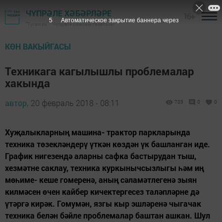
ЧҮПРӘЛЕ ХӘБӘРЛӘРЕ
16+
5
Автоматическое закрытие баннера через
"Туган як" - Чүпрәле районы газетасы
КӨН ВАКЫЙГАСЫ
Техникага кагылышлы проблемалар
хакында
автор,
20 февраль 2018 - 08:11
703
0
0
Хуҗалыкларның машина- трактор паркларында
техника төзекләндерү үткән көздән үк башланган иде.
График нигезендә аларны сафка бастырудан тыш,
хезмәтне саклау, техника куркынычсызлыгы һәм иң
мөһиме- кеше гомеренә, аның сәламәтлегенә зыян
килмәсен өчен кайбер кичектергесез таләпләрне дә
үтәргә кирәк. Гомумән, язгы кыр эшләренә чыгачак
техника белән бәйле проблемалар баштан ашкан. Шул