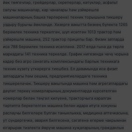
йөк төягечләр, грейдерлар, скреперлар, кәтүкләр, асфальт
салучы машиналар, кар чаналары һәм үзйөрешле
машиналарның башка төрләренә) техник торышына тикшерү
уздыру бурычы йөкләнде. Хәзерге вакытта безнең бүлектә 1265
берәмлек техника теркәлгән, шул исәптән 1013 трактор һәм
үзйөрешле машина, 252 трактор прицепы бар. Физик затларда
исә 788 берәмлек техника исәпләнә. 2017 елда гына да төрле
маркадагы 141 техника теркәлде. График нигезендә чәчү чорына
кадәр без агро сәнәгать комплексындагы барлык техникага
техник күзәтү үткәрергә тиешбез. Ел дәвамында исә физит
затлардагы һәм оешма, предприятиеләрдәге техника
тикшереләчәк. Тикшерү вакытында машина һәм агрегатлардагы
дәүләт теркәү номерларының документларда күрсәтелгән
номерлар белән тәңгәл килүенә, тракторчыга каралган
тәртиптә беркетелгән машина белән идарә итүгә хокукны
раслаучы билгеләре булган таныклыкка, медицина аптечкасына,
ут сүндергечкә, авария билгесенә, сәгатенә егерме чакрымнан
югарырак тизлектә йөрүче машина хуҗаларының гражданлык