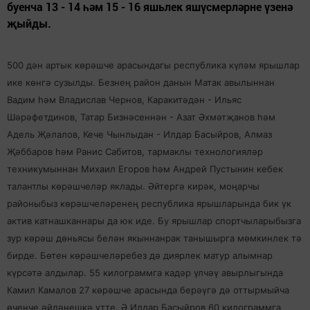
буенча 13 - 14 һәм 15 - 16 яшьлек яшүсмерләрне үзенә
җыйды.
500 дән артык көрәшче арасындагы республика күләм ярышлар
ике көнгә сузылды. Безнең район данын Матак авылыннан
Вадим һәм Владислав Чернов, Каракитәдән - Ильяс
Шәрәфетдинов, Татар Бизнәсеннән - Азат Әхмәтҗанов һәм
Адель Җәлалов, Кече Чынлыдан - Илдар Басыйров, Алмаз
Җәббаров һәм Ранис Сабитов, тармаклы технологияләр
техникумыннан Михаил Егоров һәм Андрей Пустынин кебек
талантлы көрәшчеләр яклады. Әйтергә кирәк, моңарчы
районыбыз көрәшчеләренең республика ярышларында бик үк
актив катнашканнары да юк иде. Бу ярышлар спортчыларыбызга
зур көрәш дөньясы белән якыннанрак танышырга мөмкинлек тә
бирде. Бөтен көрәшчеләребез дә диярлек матур алымнар
күрсәтә алдылар. 55 килограммга кадәр үлчәү авырлыгында
Камил Камалов 27 көрәшче арасында берәүгә дә оттырмыйча
өченче әйләнешкә үтте. Ә Илдар Басыйров 60 килограммга