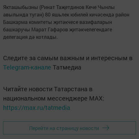
Якташыбызны (Ринат Таҗетдинов Кече Чынлы
авылында туган) 80 яшьлек юбилей кичәсендә район
Башкарма комитеты җитәкчесе вазифаларын
башкаручы Марат Гафаров җитәкчелегендәге
делегация дә котлады.
Следите за самым важным и интересным в
Telegram-канале
Татмедиа
Читайте новости Татарстана в
национальном мессенджере MАХ:
https://max.ru/tatmedia
Перейти на страницу новости