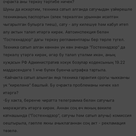
очракта аны теркәү тәртибе ничек?
Шуны да искәртим, техника сатып алганда сатучыдан үзйөрешле
техниканың паспортын (элек теркәлгән урыннан исәптән
чыгарылган булырга тиеш), сату - алу килешүе һәм кабул итеп
алу актын таләп итәргә кирәк. Автоинспекция белән
"Гостехнадзор" дагы теркәү регламентлары бер төрле түгел.
Техника сатып алган көннән ун көн эчендә "Гостехнадзор" да
теркәлү үтәргә кирәк, әгәр бу таләп үтәлми икән, аның
хуҗасын РФ Административ хокук бозулар кодексының 19.22
маддәсендәге 1 нче бүлек буенча штрафка тартыла.
-Кайчакта сатып алынган яңа техника гарантия срогы чыкканчы
ук "киреләнә" башлый. Бу очракта проблеманы ничек хәл
итәргә?
-Бу хакта, беренче чиратта телеграмма белән сатучыга
мөрәҗәгать итәргә кирәк. Аннан соң өч якның вәкиле
катнашында ("Гостехнадзор", сатучы һәм сатып алучы) комиссия
оештырыла, гаепле якны ачыклаганнан соң акт - рекламация
төзелә.