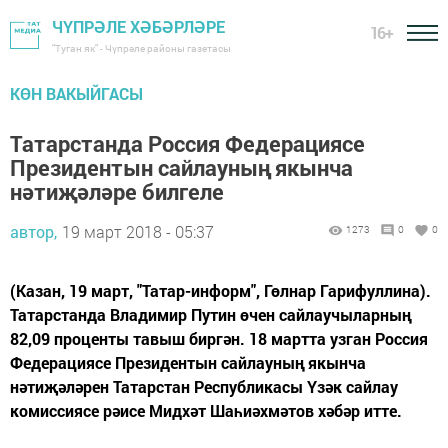
ЧҮПРӘЛЕ ХӘБӘРЛӘРЕ
16+
"Туган як" - Чүпрәле районы газетасы
КӨН ВАКЫЙГАСЫ
Татарстанда Россия Федерациясе
Президентын сайлауның якынча
нәтиҗәләре билгеле
автор,
19 март 2018 - 05:37
1273
0
0
(Казан, 19 март, "Татар-информ", Гөлнар Гарифуллина).
Татарстанда Владимир Путин өчен сайлаучыларның
82,09 проценты тавыш биргән. 18 мартта узган Россия
Федерациясе Президентын сайлауның якынча
нәтиҗәләрен Татарстан Республикасы Үзәк сайлау
комиссиясе рәисе Мидхәт Шаһиәхмәтов хәбәр итте.