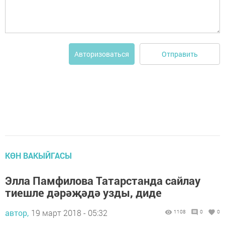
Отправить
Авторизоваться
КӨН ВАКЫЙГАСЫ
Элла Памфилова Татарстанда сайлау
тиешле дәрәҗәдә узды, диде
автор,
19 март 2018 - 05:32
1108
0
0