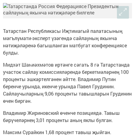
Татарстан Республикасы Иҗтимагый палатасының
мәгълүмати-эксперт үзәгендә сайлауның якынча
нәтиҗәләренә багышланган матбугат конференциясе
булды.
Мидхәт Шаһиәхмәтов иртәнге сәгать 8 гә Татарстанда
участок сайлау комиссияләрендә беркетмәләрнең 100
проценты эшкәртелгәнен әйтте. Владимир Путин
беренче урында, икенче урында Павел Грудинин.
Сайлаучыларның 9,06 проценты тавышларын Грудинин
өчен биргән.
Владимир Жириновский өченче позициядә. Тавыш
бирүчеләрнең 3,01 проценты аның яклы булган.
Максим Сурайкин 1,68 процент тавыш җыйган.