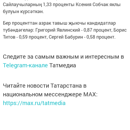
Сайлаучыларның 1,33 проценты Ксения Собчак яклы
булуын күрсәткән.
Бер проценттан азрак тавыш җыючы кандидатлар
түбәндәгеләр: Григорий Явлинский - 0,87 процент, Борис
Титов - 0,59 процент, Сергей Бабурин - 0,58 процент.
Следите за самым важным и интересным в
Telegram-канале
Татмедиа
Читайте новости Татарстана в
национальном мессенджере MАХ:
https://max.ru/tatmedia