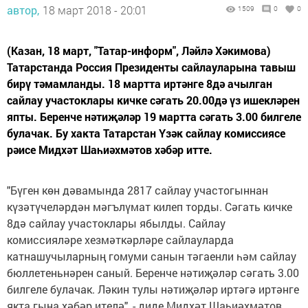
автор,
18 март 2018 - 20:01
1509
0
0
(Казан, 18 март, "Татар-информ", Ләйлә Хәкимова)
Татарстанда Россия Президенты сайлауларына тавыш
бирү тәмамланды. 18 мартта иртәнге 8дә ачылган
сайлау участоклары кичке сәгать 20.00дә үз ишекләрен
япты. Беренче нәтиҗәләр 19 мартта сәгать 3.00 билгеле
булачак. Бу хакта Татарстан Үзәк сайлау комиссиясе
рәисе Мидхәт Шаһиәхмәтов хәбәр итте.
"Бүген көн дәвамында 2817 сайлау участогыннан
күзәтүчеләрдән мәгълүмат килеп торды. Сәгать кичке
8дә сайлау участоклары ябылды. Сайлау
комиссияләре хезмәткәрләре сайлауларда
катнашучыларның гомуми санын тәгаенли һәм сайлау
бюллетеньнәрен саный. Беренче нәтиҗәләр сәгать 3.00
билгеле булачак. Ләкин тулы нәтиҗәләр иртәгә иртәнге
якта гына хәбәр ителә", - диде Мидхәт Шаһиәхмәтов.