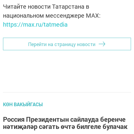
Читайте новости Татарстана в
национальном мессенджере MАХ:
https://max.ru/tatmedia
Перейти на страницу новости
КӨН ВАКЫЙГАСЫ
Россия Президентын сайлауда беренче
нәтиҗәләр сәгать өчтә билгеле булачак