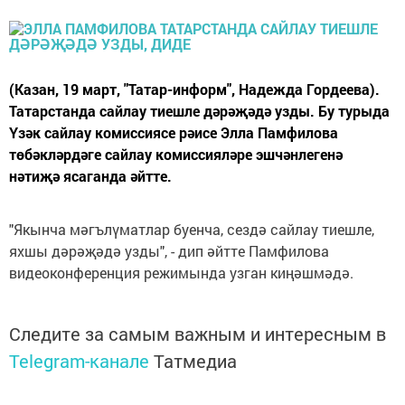
(Казан, 19 март, "Татар-информ", Надежда Гордеева).
Татарстанда сайлау тиешле дәрәҗәдә узды. Бу турыда
Үзәк сайлау комиссиясе рәисе Элла Памфилова
төбәкләрдәге сайлау комиссияләре эшчәнлегенә
нәтиҗә ясаганда әйтте.
"Якынча мәгълүматлар буенча, сездә сайлау тиешле,
яхшы дәрәҗәдә узды", - дип әйтте Памфилова
видеоконференция режимында узган киңәшмәдә.
Следите за самым важным и интересным в
Telegram-канале
Татмедиа