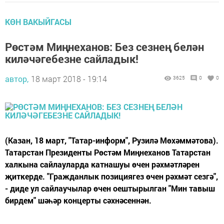
КӨН ВАКЫЙГАСЫ
Рөстәм Миңнеханов: Без сезнең белән
киләчәгебезне сайладык!
автор,
18 март 2018 - 19:14
3625
0
0
(Казан, 18 март, "Татар-информ", Рузилә Мөхәммәтова).
Татарстан Президенты Рөстәм Миңнеханов Татарстан
халкына сайлауларда катнашуы өчен рәхмәтләрен
җиткерде. "Гражданлык позициягез өчен рәхмәт сезгә",
- диде ул сайлаучылар өчен оештырылган "Мин тавыш
бирдем" шәһәр концерты сәхнәсеннән.