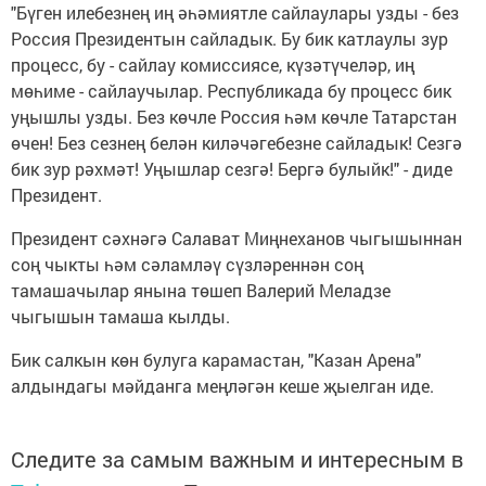
"Бүген илебезнең иң әһәмиятле сайлаулары узды - без
Россия Президентын сайладык. Бу бик катлаулы зур
процесс, бу - сайлау комиссиясе, күзәтүчеләр, иң
мөһиме - сайлаучылар. Республикада бу процесс бик
уңышлы узды. Без көчле Россия һәм көчле Татарстан
өчен! Без сезнең белән киләчәгебезне сайладык! Сезгә
бик зур рәхмәт! Уңышлар сезгә! Бергә булыйк!" - диде
Президент.
Президент сәхнәгә Салават Миңнеханов чыгышыннан
соң чыкты һәм сәламләү сүзләреннән соң
тамашачылар янына төшеп Валерий Меладзе
чыгышын тамаша кылды.
Бик салкын көн булуга карамастан, "Казан Арена"
алдындагы мәйданга меңләгән кеше җыелган иде.
Следите за самым важным и интересным в