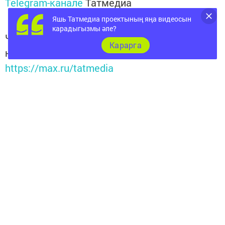
Telegram-канале
Татмедиа
Яшь Татмедиа проектының яңа видеосын
карадыгызмы әле?
Читайте новости Татарстана в
Карарга
национальном мессенджере MАХ:
https://max.ru/tatmedia
Перейти на страницу новости