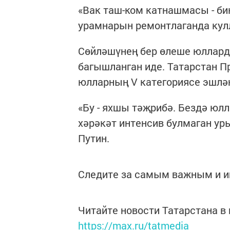
«Вак таш-ком катнашмасы - би
урамнарын ремонтлаганда кулл
Сөйләшүнең бер өлеше юллард
багышланган иде. Татарстан П
юлларның V категориясе эшләнг
«Бу - яхшы тәҗрибә. Бездә юл
хәрәкәт интенсив булмаган ур
Путин.
Следите за самым важным и 
Читайте новости Татарстана 
https://max.ru/tatmedia