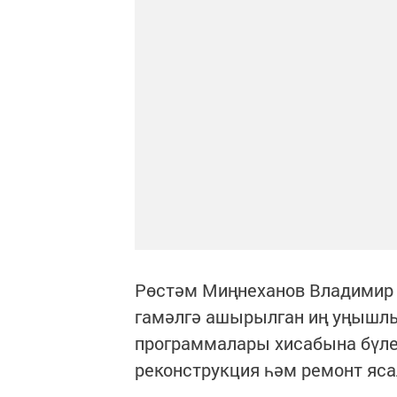
Рөстәм Миңнеханов Владимир 
гамәлгә ашырылган иң уңышлы
программалары хисабына бүле
реконструкция һәм ремонт яса