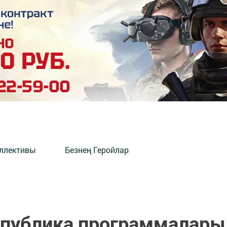
оллективы
Безнең Геройлар
спублика программалары