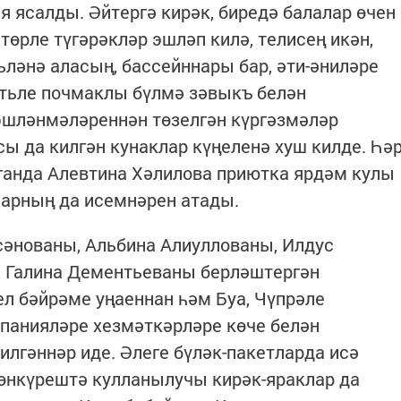
я ясалды. Әйтергә кирәк, биредә балалар өчен
төрле түгәрәкләр эшләп килә, телисең икән,
ләнә аласың, бассейннары бар, әти-әниләре
атьле почмаклы бүлмә зәвыкъ белән
эшләнмәләреннән төзелгән күргәзмәләр
 да килгән кунаклар күңеленә хуш килде. Һә
ганда Алевтина Хәлилова приютка ярдәм кулы
ларның да исемнәрен атады.
әнованы, Альбина Алиуллованы, Илдус
, Галина Дементьеваны берләштергән
ел бәйрәме уңаеннан һәм Буа, Чүпрәле
панияләре хезмәткәрләре көче белән
илгәннәр иде. Әлеге бүләк-пакетларда исә
көнкүрештә кулланылучы кирәк-яраклар да