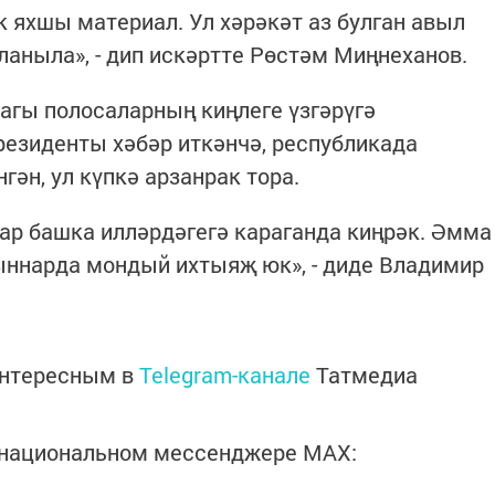
к яхшы материал. Ул хәрәкәт аз булган авыл
аныла», - дип искәртте Рөстәм Миңнеханов.
агы полосаларның киңлеге үзгәрүгә
резиденты хәбәр иткәнчә, республикада
ән, ул күпкә арзанрак тора.
лар башка илләрдәгегә караганда киңрәк. Әмма
ыннарда мондый ихтыяҗ юк», - диде Владимир
интересным в
Telegram-канале
Татмедиа
в национальном мессенджере MАХ: