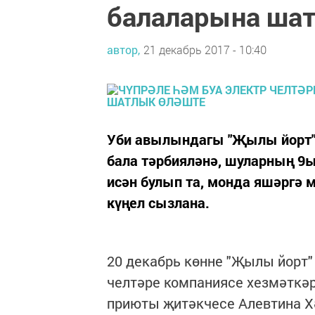
балаларына ша
автор,
21 декабрь 2017 - 10:40
Уби авылындагы "Җылы йорт" 
бала тәрбияләнә, шуларның 9ы
исән булып та, монда яшәргә 
күңел сызлана.
20 декабрь көнне "Җылы йорт"
челтәре компаниясе хезмәткәр
приюты җитәкчесе Алевтина Х