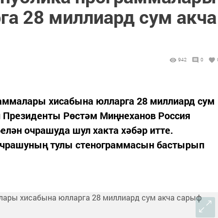
га 28 миллиард сум акча
942
0
раммалары хисабына юлларга 28 миллиард сум
н Президенты Рөстәм Миңнеханов Россия
лән очрашуда шул хакта хәбәр итте.
 очрашуның тулы стенограммасын бастырып