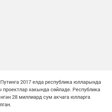
Путинга 2017 елда республика юлларында
 проектлар хакында сөйләде. Республика
нгән 28 миллиард сум акчага юлларга
лган.