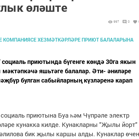
тлык өләште
997
0
социаль приютында бүгенге көндә 30га якын
 мәктәпкәчә яшьтәге балалар. Әти- әниләре
мәҗбүр булган сабыйларның күзләренә карап
 социаль приютына Буа һәм Чүпрәле электр
ләре кунакка килде. Кунакларны "Җылы йорт"
әлилова бик җылы каршы алды. Кунаклар өче