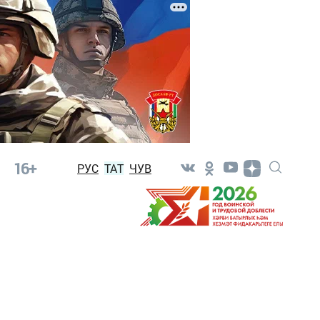
16+
РУС
ТАТ
ЧУВ