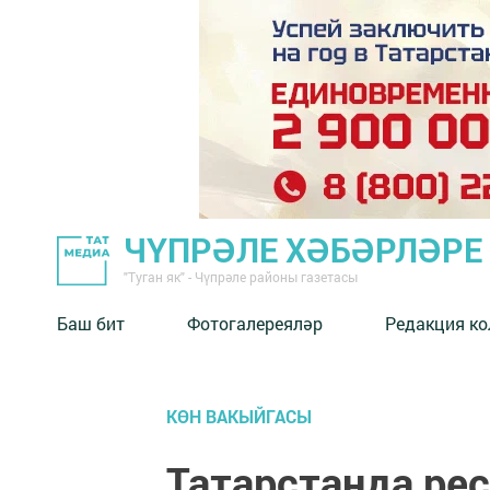
ЧҮПРӘЛЕ ХӘБӘРЛӘРЕ
"Туган як" - Чүпрәле районы газетасы
Баш бит
Фотогалереяләр
Редакция к
КӨН ВАКЫЙГАСЫ
Татарстанда ре