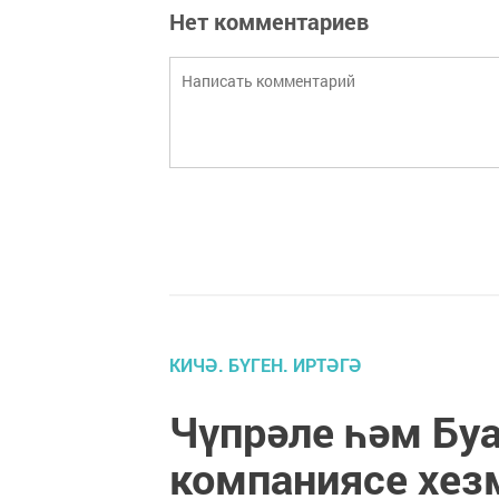
Нет комментариев
КИЧӘ. БҮГЕН. ИРТӘГӘ
Чүпрәле һәм Буа
компаниясе хез