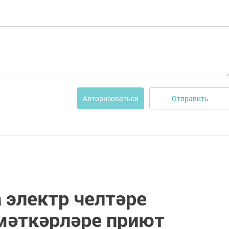
Отправить
Авторизоваться
 электр челтәре
мәткәрләре приют