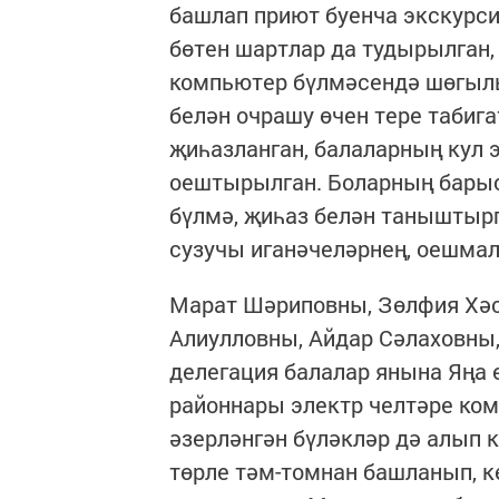
башлап приют буенча экскурси
бөтен шартлар да тудырылган, 
компьютер бүлмәсендә шөгыль
белән очрашу өчен тере табиг
җиһазланган, балаларның кул 
оештырылган. Боларның барысы
бүлмә, җиһаз белән таныштыр
сузучы иганәчеләрнең, оешма
Марат Шәриповны, Зөлфия Хәс
Алиулловны, Айдар Сәлаховны
делегация балалар янына Яңа 
районнары электр челтәре ком
әзерләнгән бүләкләр дә алып к
төрле тәм-томнан башланып, 