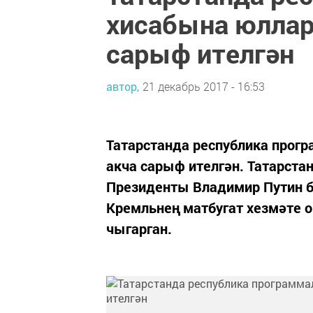
хисабына юллар
сарыф ителгән
автор,
21 декабрь 2017 - 16:53
Татарстанда республика прог
акча сарыф ителгән. Татарста
Президенты Владимир Путин бе
Кремльнең матбугат хезмәте
чыгарган.