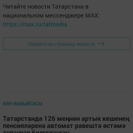
Читайте новости Татарстана в
национальном мессенджере MАХ:
https://max.ru/tatmedia
Перейти на страницу новости
КӨН ВАКЫЙГАСЫ
Татарстанда 126 меңнән артык кешенең
пенсияләренә автомат рәвештә өстәмә
түләүләр билгеләнгән