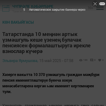
ЧҮПРӘЛЕ ХӘБӘРЛӘРЕ
16+
4
Автоматическое закрытие баннера через
"Туган як" - Чүпрәле районы газетасы
КӨН ВАКЫЙГАСЫ
Татарстанда 10 меңнән артык
үзмәшгуль кеше үзенең булачак
пенсиясен формалаштыруга ирекле
взнослар күчерә
Эльвира Ярмушова,
15 май 2025 - 07:58
186
0
0
Хәзерге вакытта 10 370 үзмәшгуль граждан мәҗбүри
пенсия иминиятләштерүе буенча хокук
мөнәсәбәтләренә кергән һәм иминият кертемнәрен
түли.
Үзмәшгуль гражданнар һөнәри керемгә генә салым