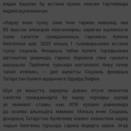
елдан башлап бу өстәмә күләм пенсия тәртибендә
индексацияләнәчәк.
«Карау өчен түләү элек Iнче төркем инвалид яки
80 яшьтән өлкәнрәк пенсионерны караган эшләмәүче
эшкә сәләтле гражданинның гаризасы буенча
билгеләнә иде. 2025 елның 1 гыйнварыннан өстәмә
түләү социаль Фондның төбәк бүлеге тарафыннан
автоматик режимда, гариза бирмичә генә гамәлгә
ашырыла. Тәрбияче турында мәгълүмат бирү хәзер
таләп ителми», — дип аңлатты Социаль фондның
Татарстан бүлеге идарәчесе Эдуард Вафин.
Шул ук вакытта, карауны дәвам итүче хезмәткә
сәләтле гражданнарга бу карау чорлары шулай
ук иминият стажы һәм ИПК күләме рәвешендә
дә исәпкә алынырга мөмкин. Моның өчен Социаль
фондның Татарстан бүлегенең клиент хезмәтенә карау
чорын билгеләү турында гариза бирергә кирәк. Әгәр