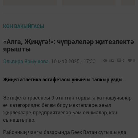
КӨН ВАКЫЙГАСЫ
«Алга, Җиңүгә!»: чүпрәлеләр җитезлектә
ярышты
Эльвира Ярмушова,
10 май 2025 - 17:30
182
0
0
Җиңел атлетика эстафетасы унынчы тапкыр узды.
Эстафета трассасы 9 этаптан торды, ә катнашучылар
өч категориядә: белем бирү мәктәпләре, авыл
җирлекләре, предприятиеләр һәм оешмалар, көч
сынаштылар.
Районның чаңгы базасында Бөек Ватан сугышында