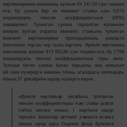
кертемнәренең минималь күләме 59 241,60 сум тәшкил
итә. Бу сумма бер ел иминият стажы һәм 0,975
индивидуаль пенсия коэффициентына (ИПК)
эквивалент. Түләнгән сумма теркәлгән күләмнән
кимрәк булган очракта иминият стажына түләнгән
иминият кертемнәренә пропорциональ рәвештә
билгеләнә торган чор гына кертелә. Ирекле кертемнең
максималь күләме 473 932,80 сум тәшкил итә, бу 7,799
индивидуаль пенсия коэффициентына туры килә.
Түләүне бөтен сумма белән берьюлы яки өлешләп
ай саен күчерергә мөмкин. Моны агымдагы календарь
елның 31 декабренә кадәр эшләргә кирәк.
«Ирекле кертемнәр хисабына тупланган
пенсия коэффициентлары һәм стажы шәхси
счётка киләсе елның 1 мартына кадәр
теркәлә. Взнослар автомат рәвештә исәпкә
алына, шуңа күрә Социаль фонд бүлегенә