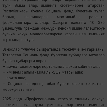
түли. Әмма алар, иминият кертемнәрен Татарстан
Республикасы буенча Социаль фонд бүлегенә түләп
барып, пенсияләрен мөстәкыйль рәвештә
формалаштыра алалар. Хәзерге вакытта 10 370
үзмәшгуль граждан мәҗбүри пенсия иминиятләштерүе
буенча хокук мөнәсәбәтләренә кергән һәм иминият
кертемнәрен түли.
Взнослар түләүче сыйфатында теркәлү өчен гаризаны
Татарстан Социаль фонд бүлегенә түбәндәге ысуллар
буенча җибәрергә кирәк:
— дәүләт хезмәтләре порталында шәхси кабинет аша;
— «Минем салым» мобиль кушымтасы аша;
— почта аша;
— Социаль фондның төбәк бүлеге клиент хезмәтенә
мөрәҗәгать итеп.
2025 елда «Профессиональ керемгә салым» махсус
режимын кулланучы үзмәшгульләр өчен иминият