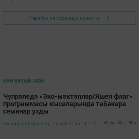
Перейти на страницу новости
КӨН ВАКЫЙГАСЫ
Чүпрәледә «Эко-мәктәпләр/Яшел флаг»
программасы кысаларында төбәкара
семинар узды
Эльвира Ярмушова,
10 май 2025 - 17:17
180
0
0