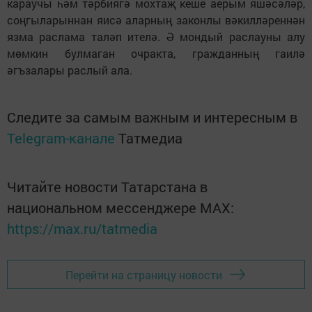
караучы һәм тәрбиягә мохтаҗ кеше аерым яшәсәләр,
соңгыларыннан яисә аларның законлы вәкилләреннән
язма раслама таләп ителә. Ә мондый раслауны алу
мөмкин булмаган очракта, гражданның гаилә
әгъзалары раслый ала.
Следите за самым важным и интересным в
Telegram-канале
Татмедиа
Читайте новости Татарстана в
национальном мессенджере MАХ:
https://max.ru/tatmedia
Перейти на страницу новости