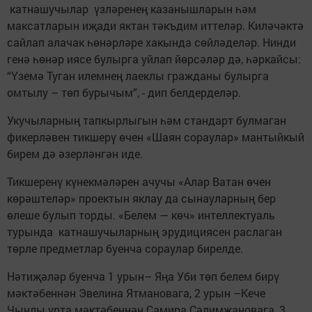
катнашучылар үзләренең казанышларын һәм
максатларын иҗади яктан тәкъдим иттеләр. Киләчәктә
сайлап алачак һөнәрләре хакында сөйләделәр. Нинди
генә һөнәр иясе булырга уйлап йөрсәләр дә, һәркайсы:
“Үземә Туган илемнең лаеклы гражданы булырга
омтылу – төп бурычым”, - дип белдерделәр.
Укучыларның тапкырлыгын һәм стандарт булмаган
фикерләвен тикшерү өчен «Шаян сораулар» мантыйкый
бирем дә әзерләнгән иде.
Тикшеренү күнекмәләрен ачучы «Алар Ватан өчен
көрәштеләр» проектын яклау да сынауларның бер
өлеше булып торды. «Белем — көч» интеллектуаль
турында катнашучыларның эрудициясен раслаган
төрле предметлар буенча сораулар бирелде.
Нәтиҗәләр буенча 1 урын– Яңа Уби төп белем бирү
мәктәбеннән Эвелина Ятмановага, 2 урын –Кече
Чынлы урта мәктәбеннән Самира Сәлимҗановага, 3