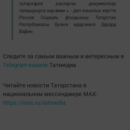
түләүләрне раслаучы документлар
тапшырырга кирәкми », - дип ачыклык кертте
Россия Социаль фондының Татарстан
Республикасы бүлеге идарәчесе Эдуард
Вафин.
Следите за самым важным и интересным в
Telegram-канале
Татмедиа
Читайте новости Татарстана в
национальном мессенджере MАХ:
https://max.ru/tatmedia