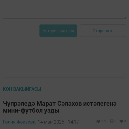
Отправить
Авторизоваться
КӨН ВАКЫЙГАСЫ
Чүпрәледә Марат Сәлахов истәлегенә
мини-футбол узды
Гөлия Фәизова,
14 май 2025 - 14:17
172
0
0