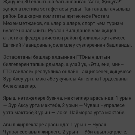
Җиңүнең 80 еллыгына багышланган "Алга, Җиңүгә!"
җиңел атлетика эстафетасы узды. Тантаналы ачылыш
район Башкарма комитеты җитәкчесе Рөстәм
Мөхәммәтҗанов, яшьләр эшләре, спорт һәм туризм
бүлеге начальнигы Руслан Вильданов һәм җиңел
атлетика федерациясенең район филиалы җитәкчесе
Евгений Иванцовның сәламләү сүзләреннән башланды.
Эстафетаны башлар алдыннан ГТОның алтын
билгеләрен тапшырдылар, шулай ук, «Әти, әни, мин–
ГТО гаиләсе» республика онлайн - акциясенең җиңүчесе
Зур Аксу урта мәктәбе укучысы Ангелина Гордееваны
бүләкләделәр.
Ярыш нәтиҗәләре буенча, мәктәпләр арасында: 1 урын
— Зур Аксу урта мәктәбе, 2 урын — Чуваш Чүпрәлесе
урта мәктәбе,3 урын — Иске Шәйморза урта мәктәбе.
Авыл җирлекләре арасында: 1 урын — Чуваш
Чүпрәлесе авыл җирлеге, 2 урын — Уби авыл җирлеге.