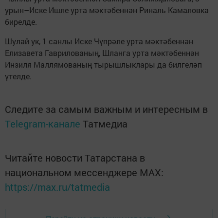
урын–Иске Ишле урта мәктәбеннән Риналь Камаловка
бирелде.
Шулай ук, 1 санлы Иске Чүпрәле урта мәктәбеннән
Елизавета Гаврилованың, Шланга урта мәктәбеннән
Инзиля Маллямованың тырышлыклары да билгеләп
үтелде.
Следите за самым важным и интересным в
Telegram-канале
Татмедиа
Читайте новости Татарстана в
национальном мессенджере MАХ:
https://max.ru/tatmedia