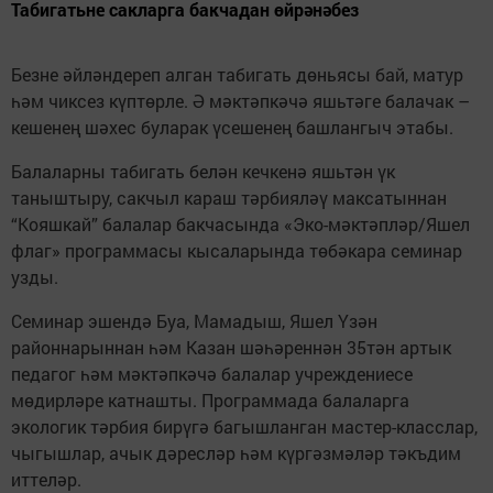
Табигатьне сакларга бакчадан өйрәнәбез
Безне әйләндереп алган табигать дөньясы бай, матур
һәм чиксез күптөрле. Ә мәктәпкәчә яшьтәге балачак –
кешенең шәхес буларак үсешенең башлангыч этабы.
Балаларны табигать белән кечкенә яшьтән үк
таныштыру, сакчыл караш тәрбияләү максатыннан
“Кояшкай” балалар бакчасында «Эко-мәктәпләр/Яшел
флаг» программасы кысаларында төбәкара семинар
узды.
Семинар эшендә Буа, Мамадыш, Яшел Үзән
районнарыннан һәм Казан шәһәреннән 35тән артык
педагог һәм мәктәпкәчә балалар учреждениесе
мөдирләре катнашты. Программада балаларга
экологик тәрбия бирүгә багышланган мастер-класслар,
чыгышлар, ачык дәресләр һәм күргәзмәләр тәкъдим
иттеләр.