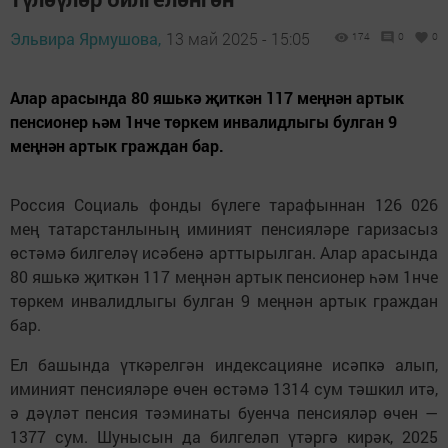
Эльвира Ярмушова,
13 май 2025 - 15:05
174
0
0
Алар арасында 80 яшькә җиткән 117 меңнән артык
пенсионер һәм 1нче төркем инвалидлыгы булган 9
меңнән артык граждан бар.
Россия Социаль фонды бүлеге тарафыннан 126 026
мең татарстанлының иминият пенсияләре гаризасыз
өстәмә билгеләү исәбенә арттырылган. Алар арасында
80 яшькә җиткән 117 меңнән артык пенсионер һәм 1нче
төркем инвалидлыгы булган 9 меңнән артык граждан
бар.
Ел башында үткәрелгән индексацияне исәпкә алып,
иминият пенсияләре өчен өстәмә 1314 сум тәшкил итә,
ә дәүләт пенсия тәэминаты буенча пенсияләр өчен —
1377 сум. Шунысын да билгеләп үтәргә кирәк, 2025