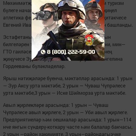
Мөхәммәтҗанов, яшьләр эшләре, спорт һәм туризм
бүлеге начальнигы Руслан Вильданов һәм җиңел
атлетика федерациясенең район филиалы җитәкчесе
Евгений Иванцовның сәламләү сүзләреннән башланды.
Эстафетаны башлар алдыннан ГТОның алтын
билгеләрен тапшырдылар, шулай ук, «Әти, әни, мин—
ГТО гаиләсе» республика онлайн — акциясенең
җиңүчесе Зур Аксу урта мәктәбе укучысы Ангелина
Гордееваны бүләкләделәр.
Ярыш нәтиҗәләре буенча, мәктәпләр арасында: 1 урын
— Зур Аксу урта мәктәбе, 2 урын — Чуваш Чүпрәлесе
урта мәктәбе,3 урын — Иске Шәйморза урта мәктәбе.
Авыл җирлекләре арасында: 1 урын — Чуваш
Чүпрәлесе авыл җирлеге, 2 урын — Уби авыл җирлеге.
Предприятиеләр һәм оешмалар арасында: 1 урын—114
нче янгын сүндерү-коткару часте һәм балалар бакчасы,
2 урын —район хакимияте, 3 урын—райондагыэчке