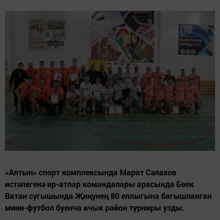
«Алтын» спорт комплексында Марат Сәлахов
истәлегенә ир-атлар командалары арасында Бөек
Ватан сугышында Җиңүнең 80 еллыгына багышланган
мини-футбол буенча ачык район турниры узды.