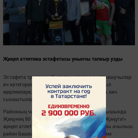
Җиңел атлетика эстафетасы унынчы тапкыр узды
Эстафета трассасы 9 этаптан торды, ә катнашучылар
өч категориядә: белем бирү мәктәпләре, авыл
җирлекләре, предприятиеләр һәм оешмалар, көч
сынаштылар.
Районның чаңгы базасында Бөек Ватан сугышында
Җиңүнең 80 еллыгына багышланган «Алга, Җиңүгә!»
җиңел атлетика эстафетасы узды. Тантаналы ачылыш
район Башкарма комитеты җитәкчесе Рөстәм