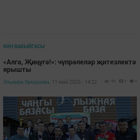
КӨН ВАКЫЙГАСЫ
«Алга, Җиңүгә!»: чүпрәлеләр җитезлектә
ярышты
Эльвира Ярмушова,
11 май 2025 - 14:22
162
0
0