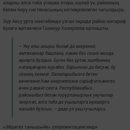
аларны алга таба үсешкә этәрә, шулай ук, районның
белем бирү системасының нәтиҗәлелеген чагылдыра.
Зур Аксу урта мәктәбендә узган чарада район мәгариф
бүлеге җитәкчесе Газинур Хәлиуллов катнашты.
– Уку елы ахыры болай да киеренке,
имтиханнар башлана, ләкин без сезне монда
җыярга булдык. Бүген без уртак эшебезнең
нәтиҗәләрен күрәбез. Барыннан да бигрәк, бу
сезнең хезмәт. Балаларыбызга бөтен
көчегезне һәм энергиягезне сарыф иткәнегез
өчен рәхмәт сезгә. Республикабыз,
районыбыз белән горурланырлык укучылар
әзерләп, алга таба да уңышларга ирешергә
насыйп булсын, – диде ул укытучыларга.
«Әйдәгез танышыйк» үзпрезентациясендә