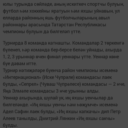
юлы турында сөйләде, аның искиткеч спортчы булуын,
футбол һәм хоккейны яратуын һәм яхшы уйнавын, ул
елларда районның яшь футболчыларының авыл
районнары арасында Татарстан Республикасы
чемпионы булуын да билгеләп үтте.
Турнирда 8 команда катнашты. Командалар 2 төркемгә
бүленеп, һәр команда бер-берсе белән уйнады, ахырда
1, 2, 3 урыннар өчен финал уеннары үтте. Уеннар көне
буе дәвам итте.
Турнир нәтиҗәләре буенча район чемпионы исеменә
«Интернационал» (Иске Чүпрәле) командасы лаек
булды, «Сепрел» (Чуваш Чүпрәлесе) командасы — 2 нче,
Яңа Элмәле командасы 3 нче урынны алды.
Уеннар ахырында, шулай ук, иң яхшы уенчылар да
билгеләнде. «Иң яхшы уенчы һәм һөҗүмче» исеменә
Адел Сафин лаек булды, «Иң яхшы капкачы» дип Петр
Алеев танылды, Дмитрий Лянкин «Иң яхшы сакчы»
булды.