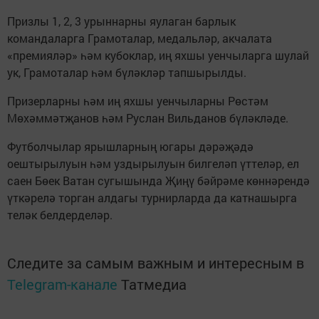
Призлы 1, 2, 3 урыннарны яулаган барлык
командаларга Грамоталар, медальләр, акчалата
«премияләр» һәм кубоклар, иң яхшы уенчыларга шулай
ук, Грамоталар һәм бүләкләр тапшырылды.
Призерларны һәм иң яхшы уенчыларны Рөстәм
Мөхәммәтҗанов һәм Руслан Вильданов бүләкләде.
Футболчылар ярышларның югары дәрәҗәдә
оештырылуын һәм уздырылуын билгеләп үттеләр, ел
саен Бөек Ватан сугышында Җиңү бәйрәме көннәрендә
үткәрелә торган алдагы турнирларда да катнашырга
теләк белдерделәр.
Следите за самым важным и интересным в
Telegram-канале
Татмедиа