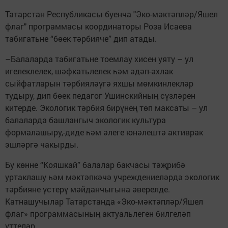
Татарстан Республикасы буенча "Эко-мәктәпләр/Яшел
флаг" программасы координаторы Роза Исаева
табигатьне “бөек тәрбияче” дип атады.
–Балаларда табигатьне тоемлау хисен уяту – ул
игелеклелек, шәфкатьлелек һәм әдәп-әхлак
сыйфатларын тәрбияләүгә яхшы мөмкинлекләр
тудыру, дип бөек педагог Ушинскийның сүзләрен
китерде. Экологик тәрбия бирүнең төп максаты – ул
балаларда башлангыч экологик культура
формалашыру,-диде һәм әлеге юнәлештә активрак
эшләргә чакырды.
Бу көнне “Кояшкай” балалар бакчасы тәҗрибә
уртаклашу һәм мәктәпкәчә учреждениеләрдә экологик
тәрбияне үстерү мәйданчыгына әверелде.
Катнашучылар Татарстанда «Эко-мәктәпләр/Яшел
флаг» программасының актуальлеген билгеләп
үттеләр.