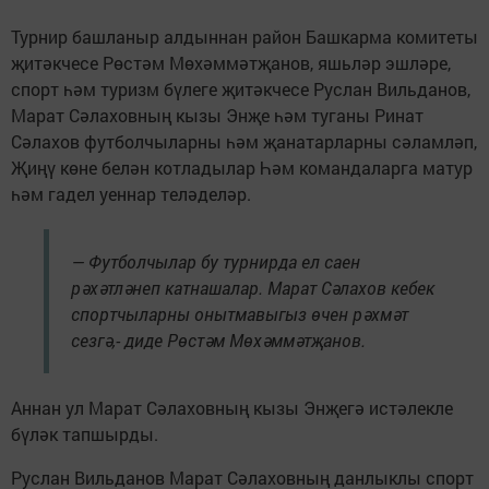
Турнир башланыр алдыннан район Башкарма комитеты
җитәкчесе Рөстәм Мөхәммәтҗанов, яшьләр эшләре,
спорт һәм туризм бүлеге җитәкчесе Руслан Вильданов,
Марат Сәлаховның кызы Энҗе һәм туганы Ринат
Сәлахов футболчыларны һәм җанатарларны сәламләп,
Җиңү көне белән котладылар Һәм командаларга матур
һәм гадел уеннар теләделәр.
— Футболчылар бу турнирда ел саен
рәхәтләнеп катнашалар. Марат Сәлахов кебек
спортчыларны онытмавыгыз өчен рәхмәт
сезгә,- диде Рөстәм Мөхәммәтҗанов.
Аннан ул Марат Сәлаховның кызы Энҗегә истәлекле
бүләк тапшырды.
Руслан Вильданов Марат Сәлаховның данлыклы спорт