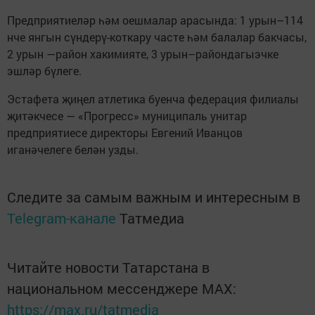
Предприятиеләр һәм оешмалар арасында: 1 урын–114
нче янгын сүндерү-коткару часте һәм балалар бакчасы,
2 урын —район хакимияте, 3 урын–райондагыэчке
эшләр бүлеге.
Эстафета җиңел атлетика буенча федерация филиалы
җитәкчесе — «Прогресс» муниципаль унитар
предприятиесе директоры Евгений Иванцов
иганәчелеге белән узды.
Следите за самым важным и интересным в
Telegram-канале
Татмедиа
Читайте новости Татарстана в
национальном мессенджере MАХ:
https://max.ru/tatmedia