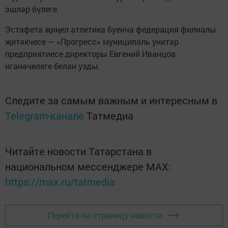
эшләр бүлеге.
Эстафета җиңел атлетика буенча федерация филиалы
җитәкчесе — «Прогресс» муниципаль унитар
предприятиесе директоры Евгений Иванцов
иганәчелеге белән узды.
Следите за самым важным и интересным в
Telegram-канале
Татмедиа
Читайте новости Татарстана в
национальном мессенджере MАХ:
https://max.ru/tatmedia
Перейти на страницу новости