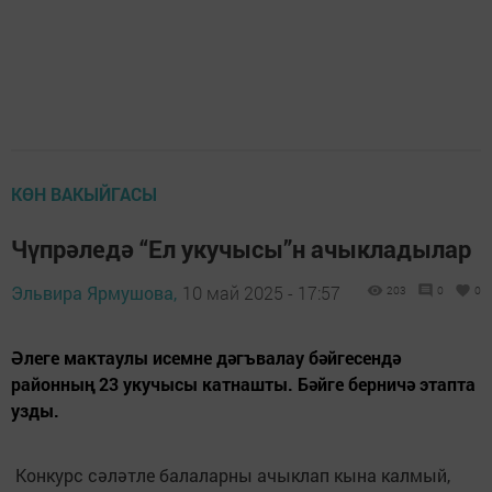
КӨН ВАКЫЙГАСЫ
Чүпрәледә “Ел укучысы”н ачыкладылар
Эльвира Ярмушова,
10 май 2025 - 17:57
203
0
0
Әлеге мактаулы исемне дәгъвалау бәйгесендә
районның 23 укучысы катнашты. Бәйге берничә этапта
узды.
Конкурс сәләтле балаларны ачыклап кына калмый,