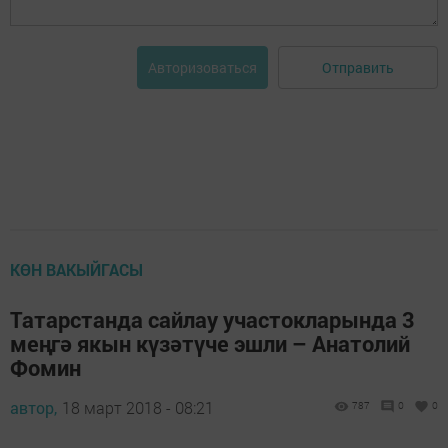
Отправить
Авторизоваться
КӨН ВАКЫЙГАСЫ
Татарстанда сайлау участокларында 3
меңгә якын күзәтүче эшли – Анатолий
Фомин
автор,
18 март 2018 - 08:21
787
0
0