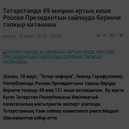
Татарстанда 49 меңнән артык кеше
Россия Президентын сайлауда беренче
тапкыр катанаша
автор,
18 март 2018 - 08:02
780
0
0
(Казан, 18 март, "Татар-информ", Гөлнар Гарифуллина).
Республикада Россия Президентына тавыш бирүдә
беренче тапкыр 49 мең 121 кеше катнашачак. Бу хакта
бүген Татарстан Республикасы Иҗтимагый
палатасының мәгълүмати-эксперт үзәгендә
Татарстанның Үзәк сайлау комиссиясе рәисе Мидхәт
Шаһиәхмәтов хәбәр итте.