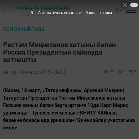
ЧҮПРӘЛЕ ХӘБӘРЛӘРЕ
16+
5
Автоматическое закрытие баннера через
"Туган як" - Чүпрәле районы газетасы
КӨН ВАКЫЙГАСЫ
Рөстәм Миңнеханов хатыны белән
Россия Президентын сайлауда
катнашты
автор,
18 март 2018 - 08:30
787
0
0
(Казан, 18 март, «Татар-информ», Арсений Маврин).
Татарстан Президенты Рөстәм Миңнеханов хатыны
Гөлсинә ханым белән бергә иртәнге 10да Карл Маркс
урамында - Туполев исемендәге КНИТУ-КАИның
беренче бинасында урнашкан 42нче сайлау участогына
килде.