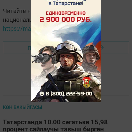
Читайте новости Татарстана в
национальном мессенджере MАХ:
https://max.ru/tatmedia
Перейти на страницу новости
КӨН ВАКЫЙГАСЫ
Татарстанда 10.00 сәгатькә 15,98
процент сайлаучы тавыш биргән