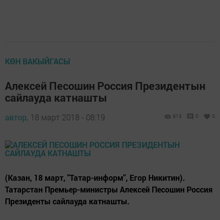
КӨН ВАКЫЙГАСЫ
Алексей Песошин Россия Президентын
сайлауда катнашты
автор,
18 март 2018 - 08:19
813
0
0
(Казан, 18 март, "Татар-информ", Егор Никитин).
Татарстан Премьер-министры Алексей Песошин Россия
Президенты сайлауда катнашты.