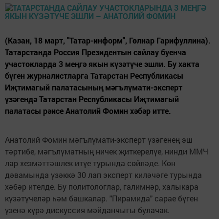
(Казан, 18 март, "Татар-информ", Гөлнар Гарифуллина).
Татарстанда Россия Президентын сайлау буенча
участокларда 3 меңгә якын күзәтүче эшли. Бу хакта
бүген журналистларга Татарстан Республикасы
Иҗтимагый палатасының мәгълүмати-эксперт
үзәгендә Татарстан Республикасы Иҗтимагый
палатасы рәисе Анатолий Фомин хәбәр итте.
Анатолий Фомин мәгълүмати-эксперт үзәгенең эш
тәртибе, мәгълүматның ничек җиткерелүе, нинди ММЧ
лар хезмәттәшлек итүе турында сөйләде. Көн
дәвамында үзәккә 30 лап эксперт киләчәге турында
хәбәр ителде. Бу политологлар, галимнәр, халыкара
күзәтүчеләр һәм башкалар. "Пирамида" сарае бүген
үзенә күрә дискуссия мәйданчыгы булачак.