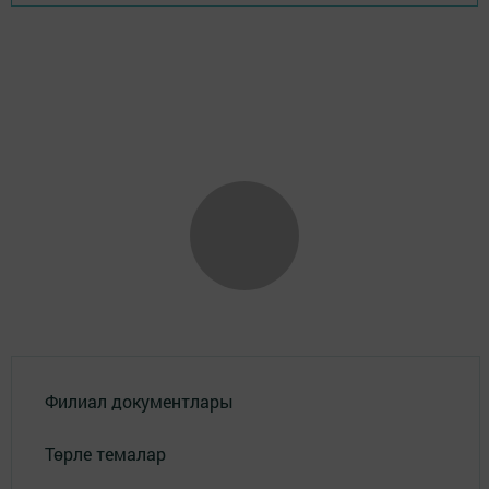
Филиал документлары
Төрле темалар