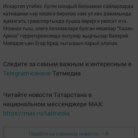
Искәртеп үтәбез: бүген мондый беләзекне сайлауларда
катнашкан һәр кешегә бирәләр һәм ул көн дәвамында
җәмәгать транспортында бушка йөрергә рөхсәт итә.
Моннан тыш, әлеге беләзекләре булган кешеләр "Казан-
Арена" территориясендә популяр җырчылар Валерий
Меладзе һәм Егор Крид чыгышын карый алачак.
Следите за самым важным и интересным в
Telegram-канале
Татмедиа
Читайте новости Татарстана в
национальном мессенджере MАХ:
https://max.ru/tatmedia
Перейти на страницу новости