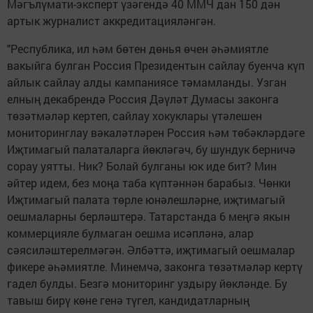
Мәгълүмати-эксперт үзәгендә 40 ММЧ дан 150 дән
артык журналист аккредитацияләнгән.
"Республика, ил һәм бөтен дөнья өчен әһәмиятле
вакыйга булган Россия Президентын сайлау буенча күп
айлык сайлау алды кампаниясе тәмамланды. Узган
елның декабрендә Россия Дәүләт Думасы законга
төзәтмәләр кертеп, сайлау хокуклары үтәлешен
мониторинглау вәкаләтләрен Россия һәм төбәкләрдәге
Иҗтимагый палаталарга йөкләгәч, бу шундук берничә
сорау уятты. Ник? Болай булганы юк иде бит? Мин
әйтер идем, без моңа таба күптәннән барабыз. Чөнки
Иҗтимагый палата төрле юнәлешләрне, иҗтимагый
оешмаларны берләштерә. Татарстанда 6 меңгә якын
коммерцияле булмаган оешма исәпләнә, алар
сәясиләштерелмәгән. Әлбәттә, иҗтимагый оешмалар
фикере әһәмиятле. Минемчә, законга төзәтмәләр кертү
гадел булды. Безгә мониторинг уздыру йөкләнде. Бу
тавыш бирү көне генә түгел, кандидатларның