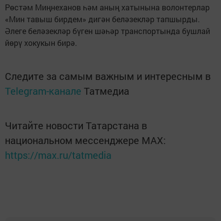
Рөстәм Миңнеханов һәм аның хатынына волонтерлар
«Мин тавыш бирдем» дигән беләзекләр тапшырды.
Әлеге беләзекләр бүген шәһәр транспортында бушлай
йөрү хокукын бирә.
Следите за самым важным и интересным в
Telegram-канале
Татмедиа
Читайте новости Татарстана в
национальном мессенджере MАХ:
https://max.ru/tatmedia