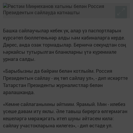
Башка сайлаучылар кебек үк, алар үз паспортларын
күрсәтеп бюллетеньнәр алды һәм кабиналарга керде.
Дөрес, анда озак тормадылар. Берничә секундтан соң
һәркайсы тутырылган бланкларны үтә күренмәле
урнага салды.
«Барыбызны да бәйрәм белән котлыйм. Россия
Президентын сайлау - иң төп сайлау ул», - дип искәртте
Татарстан Президенты журналистлар белән
аралашканда.
«Кемне сайлаганымны әйтмим. Ярамый. Мин - илебез
үсеше дәвам итү яклы. Әле тавыш бирергә өлгермәгән
кешеләргә мөрәҗәгать итеп шуны әйтәсем килә:
сайлау участокларына килегез», - дип өстәде ул.