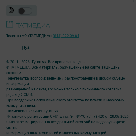
Телефон АО «ТАТМЕДИА»:
(843) 222 09 84
16+
© 2011 - 2026. Туган як. Все права защищены.
© ТАТМЕДИА. Все материалы, размещенные на сайте, защищены
законом.
Перепечатка, воспроизведение и распространение в любом объеме
информации,
размещенной на сайте, возможна только с письменного согласия
редакций СМИ.
При поддержке Республиканского агентства по печати и массовым
коммуникациям.
Наименование СМИ: Туган як
№ записи о регистрации СМИ, дата: Эл № ФС 77 - 78420 от 29.05.2020
СМИ зарегистрированно Федеральной службой по надзору в сфере
связи,
информационных технологий и массовых коммуникаций