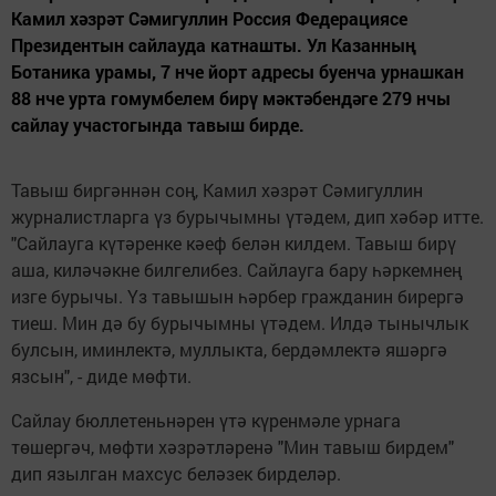
Камил хәзрәт Сәмигуллин Россия Федерациясе
Президентын сайлауда катнашты. Ул Казанның
Ботаника урамы, 7 нче йорт адресы буенча урнашкан
88 нче урта гомумбелем бирү мәктәбендәге 279 нчы
сайлау участогында тавыш бирде.
Тавыш биргәннән соң, Камил хәзрәт Сәмигуллин
журналистларга үз бурычымны үтәдем, дип хәбәр итте.
"Сайлауга күтәренке кәеф белән килдем. Тавыш бирү
аша, киләчәкне билгелибез. Сайлауга бару һәркемнең
изге бурычы. Үз тавышын һәрбер гражданин бирергә
тиеш. Мин дә бу бурычымны үтәдем. Илдә тынычлык
булсын, иминлектә, муллыкта, бердәмлектә яшәргә
язсын", - диде мөфти.
Сайлау бюллетеньнәрен үтә күренмәле урнага
төшергәч, мөфти хәзрәтләренә "Мин тавыш бирдем"
дип язылган махсус беләзек бирделәр.