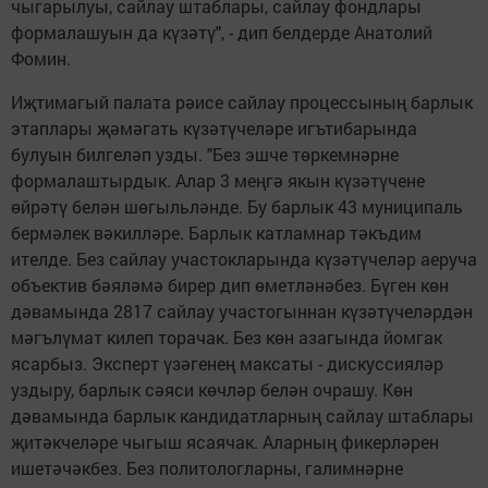
чыгарылуы, сайлау штаблары, сайлау фондлары
формалашуын да күзәтү", - дип белдерде Анатолий
Фомин.
Иҗтимагый палата рәисе сайлау процессының барлык
этаплары җәмәгать күзәтүчеләре игътибарында
булуын билгеләп узды. "Без эшче төркемнәрне
формалаштырдык. Алар 3 меңгә якын күзәтүчене
өйрәтү белән шөгыльләнде. Бу барлык 43 муниципаль
бермәлек вәкилләре. Барлык катламнар тәкъдим
ителде. Без сайлау участокларында күзәтүчеләр аеруча
объектив бәяләмә бирер дип өметләнәбез. Бүген көн
дәвамында 2817 сайлау участогыннан күзәтүчеләрдән
мәгълүмат килеп торачак. Без көн азагында йомгак
ясарбыз. Эксперт үзәгенең максаты - дискуссияләр
уздыру, барлык сәяси көчләр белән очрашу. Көн
дәвамында барлык кандидатларның сайлау штаблары
җитәкчеләре чыгыш ясаячак. Аларның фикерләрен
ишетәчәкбез. Без политологларны, галимнәрне