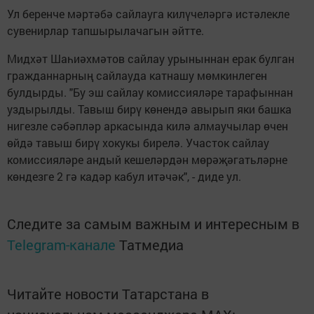
Ул беренче мәртәбә сайлауга килүчеләргә истәлекле
сувенирлар тапшырылачагын әйтте.
Мидхәт Шаһиәхмәтов сайлау урыныннан ерак булган
гражданнарның сайлауда катнашу мөмкинлеген
булдырды. "Бу эш сайлау комиссияләре тарафыннан
уздырылды. Тавыш бирү көнендә авырып яки башка
нигезле сәбәпләр аркасында килә алмаучылар өчен
өйдә тавыш бирү хокукы бирелә. Участок сайлау
комиссияләре андый кешеләрдән мөрәҗәгатьләрне
көндезге 2 гә кадәр кабул итәчәк", - диде ул.
Следите за самым важным и интересным в
Telegram-канале
Татмедиа
Читайте новости Татарстана в