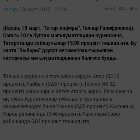
автор,
18 март 2018 - 08:16
649
0
0
(Казан, 18 март, "Татар-информ", Гөлнар Гарифуллина).
Сәгать 10 га булган мәгълүматлардан күренгәнчә,
Татарстанда сайлаучылар 15,98 процент тәшкил итә. Бу
хакта "Выборы" дәүләт автоматлаштырылган
системасы мәгълүматларыннан билгеле булды.
Тавыш бирүдә иң актив районнардан Апас (53,16
процент), Кайбыч (52,67 процент), Теләче (46,02
процент) районнарын әйтеп үтәргә кирәк. Явка буенча
иң түбән күрсәткечләр түбәндәге муниципаль
берәмлекләрдә: Яшел Үзәндә (6,52 процент), Казанның
Киров районында (6,46 процент), Казанның Совет
районында 6,04 процент тәшкил итә.