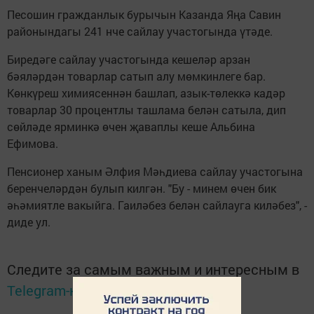
Песошин гражданлык бурычын Казанда Яңа Савин
районындагы 241 нче сайлау участогында үтәде.
Биредәге сайлау участогында кешеләр арзан
бәяләрдән товарлар сатып алу мөмкинлеге бар.
Көнкүреш химиясеннән башлап, азык-төлеккә кадәр
товарлар 30 процентлы ташлама белән сатыла, дип
сөйләде ярминкә өчен җаваплы кеше Альбина
Ефимова.
Пенсионер ханым Әлфия Мәһдиева сайлау участогына
беренчеләрдән булып килгән. "Бу - минем өчен бик
әһәмиятле вакыйга. Гаиләбез белән сайлауга киләбез", -
диде ул.
Следите за самым важным и интересным в
Telegram-канале
Татмедиа