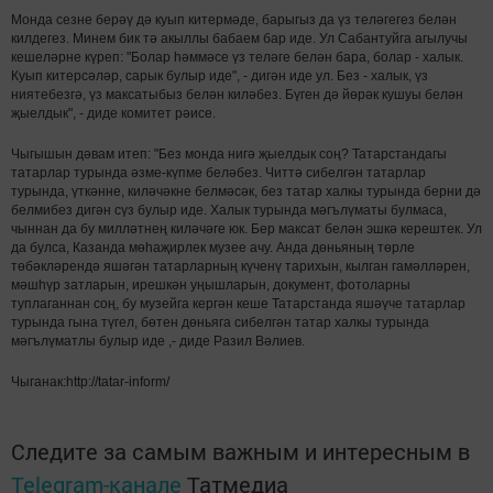
Монда сезне берәү дә куып китермәде, барыгыз да үз теләгегез белән
килдегез. Минем бик тә акыллы бабаем бар иде. Ул Сабантуйга агылучы
кешеләрне күреп: "Болар һәммәсе үз теләге белән бара, болар - халык.
Куып китерсәләр, сарык булыр иде", - дигән иде ул. Без - халык, үз
ниятебезгә, үз максатыбыз белән киләбез. Бүген дә йөрәк кушуы белән
җыелдык", - диде комитет рәисе.
Чыгышын дәвам итеп: "Без монда нигә җыелдык соң? Татарстандагы
татарлар турында әзме-күпме беләбез. Читтә сибелгән татарлар
турында, үткәнне, киләчәкне белмәсәк, без татар халкы турында берни дә
белмибез дигән сүз булыр иде. Халык турында мәгълүматы булмаса,
чыннан да бу милләтнең киләчәге юк. Бер максат белән эшкә керештек. Ул
да булса, Казанда мөһаҗирлек музее ачу. Анда дөньяның төрле
төбәкләрендә яшәгән татарларның күченү тарихын, кылган гамәлләрен,
мәшһүр затларын, ирешкән уңышларын, документ, фотоларны
туплаганнан соң, бу музейга кергән кеше Татарстанда яшәүче татарлар
турында гына түгел, бөтен дөньяга сибелгән татар халкы турында
мәгълүматлы булыр иде ,- диде Разил Вәлиев.
Чыганак:http://tatar-inform/
Следите за самым важным и интересным в
Telegram-канале
Татмедиа