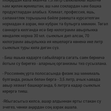
һәм җиләк-җимештән, аш һәм соклардан һәм башка
продуктлардан алабыз. Климат, профессия, яшь,
сәламәтлек торышына бәйле рәвештә күрсәтелгән
нормадан я азрак, яки күбрәк тә булырга мөмкин. Төгәл
саннарга килгәндә исә бер килограмм авырлыкка
көндәлек норма 30 мл. сыеклык дип алсак, 70
килограмм авырлыкка ия кешеләргә көненә ике литр
сыеклык туры килә дигән сүз.
- Биш яшькә кадәрге сабыйларга сәгать саен берничә
йотым су бирегез - аларның организмы тиз сусызлана.
- Россиянең урта полосасында физик эш минималь
булганда, ризык белән бергә - 3,5 литр, ачык һавада
авыр хезмәт башкарганда, 6 литрга кадәр сыеклык
керергә тиеш.
-Ябыгасыгыз килсә, ашар алдыннан ярты стакан су
эчегез, чөнки аңардан соң азрак ашала.