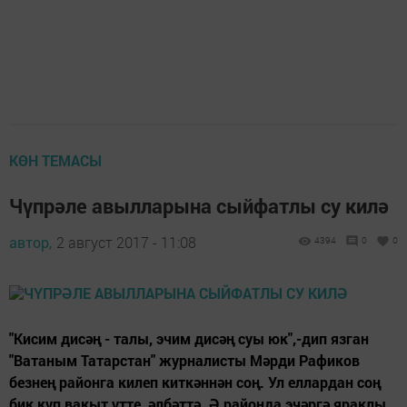
КӨН ТЕМАСЫ
Чүпрәле авылларына сыйфатлы су килә
автор,
2 август 2017 - 11:08
4394
0
0
"Кисим дисәң - талы, эчим дисәң суы юк",-дип язган
"Ватаным Татарстан" журналисты Мәрди Рафиков
безнең районга килеп киткәннән соң. Ул еллардан соң
бик күп вакыт үтте, әлбәттә. Ә районда эчәргә яраклы