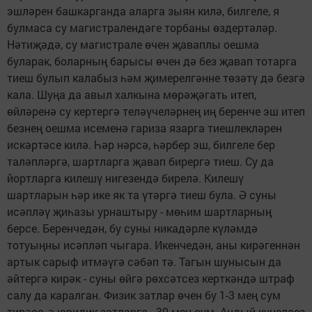
эшләрен башкарганда аларга зыян килә, билгеле, я
булмаса су магистралендәге торбаны өздертәләр.
Нәтиҗәдә, су магистрале өчен җаваплы оешма
буларак, боларның барысы өчен дә без җавап тотарга
тиеш булып калабыз һәм җимерелгәнне төзәтү дә безгә
кала. Шуңа да авыл халкына мөрәҗәгать итеп,
өйләренә су кертергә теләүчеләрнең иң беренче эш итеп
безнең оешма исеменә гариза язарга тиешлекләрен
искәртәсе килә. Һәр нәрсә, һәрбер эш, билгеле бер
таләпләргә, шартларга җавап бирергә тиеш. Су да
йортларга килешү нигезендә бирелә. Килешү
шартларын һәр ике як та үтәргә тиеш була. Ә суны
исәпләү җиһазы урнаштыру - мөһим шартларның
берсе. Беренчедән, бу суны никадәрле күләмдә
тотуыңны исәпләп чыгара. Икенчедән, аны кирәгеннән
артык сарыф итмәүгә сәбәп тә. Тагын шунысын да
әйтергә кирәк - суны өйгә рөхсәтсез керткәндә штраф
салу да каралган. Физик затлар өчен бу 1-3 мең сум
тирәсе, ә юридик затларга - 30 мең сум. Андый күңелсез