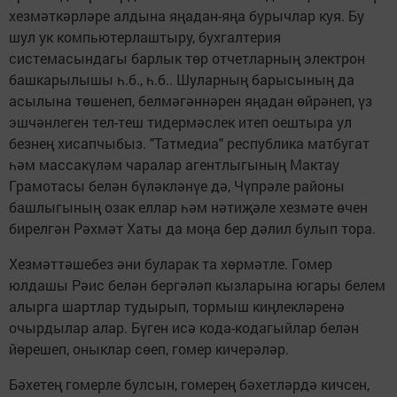
хезмәткәрләре алдына яңадан-яңа бурычлар куя. Бу
шул ук компьютерлаштыру, бухгалтерия
системасындагы барлык төр отчетларның электрон
башкарылышы һ.б., һ.б.. Шуларның барысының да
асылына төшенеп, белмәгәннәрен яңадан өйрәнеп, үз
эшчәнлеген тел-теш тидермәслек итеп оештыра ул
безнең хисапчыбыз. "Татмедиа" республика матбугат
һәм массакүләм чаралар агентлыгының Мактау
Грамотасы белән бүләкләнүе дә, Чүпрәле районы
башлыгының озак еллар һәм нәтиҗәле хезмәте өчен
бирелгән Рәхмәт Хаты да моңа бер дәлил булып тора.
Хезмәттәшебез әни буларак та хөрмәтле. Гомер
юлдашы Рәис белән бергәләп кызларына югары белем
алырга шартлар тудырып, тормыш киңлекләренә
очырдылар алар. Бүген исә кода-кодагыйлар белән
йөрешеп, оныклар сөеп, гомер кичерәләр.
Бәхетең гомерле булсын, гомерең бәхетләрдә кичсен,