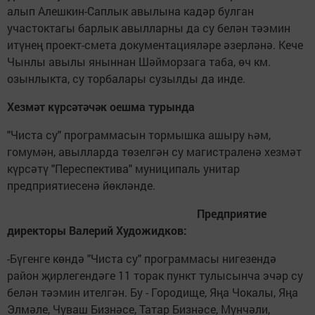
алып Алешкин-Саплык авылына кадәр булган
участоктагы барлык авылларны да су белән тәэмин
итүнең проект-смета документацияләре әзерләнә. Кече
Чынлы авылы яныннан Шәйморзага таба, өч км.
озынлыкта, су торбалары сузылды да инде.
Хезмәт күрсәтәчәк оешма турында
"Чиста су" программасын тормышка ашыру һәм,
гомумән, авылларда төзелгән су магистраленә хезмәт
күрсәтү "Переспектива" муниципаль унитар
предприятиесенә йөкләнде.
Предприятие
директоры
Валерий
Художидков:
-Бүгенге көндә "Чиста су" программасы нигезендә
район җирлегендәге 11 торак пункт тулысынча эчәр су
белән тәэмин ителгән. Бу - Городище, Яңа Чокалы, Яңа
Элмәле, Чуваш Бизнәсе, Татар Бизнәсе, Мунчәли,