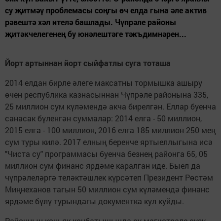
су җитмәү проблемасы соңгы өч елда гына әле актив
рәвештә хәл ителә башлады. Чүпрәле районы
җитәкчелегенең бу юнәлештәге тәкъдимнәрен...
Йорт артыннан йорт сыйфатлы суга тоташа
2014 елдан бирле әлеге максатны тормышка ашыру
өчен республика казнасыннан Чүпрәле районына 335,
25 миллион сум күләмендә акча бирелгән. Еллар буенча
санасак бүленгән суммалар: 2014 елга - 50 миллион,
2015 елга - 100 миллион, 2016 елга 185 миллион 250 мең
сум туры килә. 2017 елның беренче яртыеллыгына исә
"Чиста су" программасы буенча безнең районга 65, 05
миллион сум финанс ярдәме каралган иде. Быел да
чүпрәлеләргә теләктәшлек күрсәтеп Президент Рөстәм
Миңнеханов тагын 50 миллион сум күләмендә финанс
ярдәме бүлү турындагы документка кул куйды.
Районның көньяк-көнбатышында су магистрале сузу