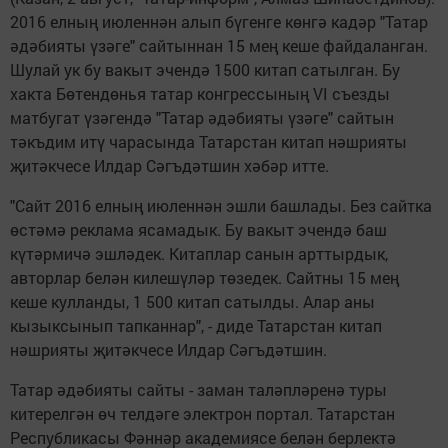
2016 елның июленнән алып бүгенге көнгә кадәр "Татар
әдәбияты үзәге" сайтыннан 15 мең кеше файдаланган.
Шулай ук бу вакыт эчендә 1500 китап сатылган. Бу
хакта Бөтендөнья татар конгрессының VI съезды
матбугат үзәгендә "Татар әдәбияты үзәге" сайтын
тәкъдим итү чарасында Татарстан китап нәшрияты
җитәкчесе Илдар Сәгъдәтшин хәбәр итте.
"Сайт 2016 елның июленнән эшли башлады. Без сайтка
өстәмә реклама ясамадык. Бу вакыт эчендә баш
күтәрмичә эшләдек. Китаплар санын арттырдык,
авторлар белән килешүләр төзедек. Сайтны 15 мең
кеше кулланды, 1 500 китап сатылды. Алар аны
кызыксынып тапканнар", - диде Татарстан китап
нәшрияты җитәкчесе Илдар Сәгъдәтшин.
Татар әдәбияты сайты - заман таләпләренә туры
китерелгән өч телдәге электрон портал. Татарстан
Республикасы Фәннәр академиясе белән берлектә