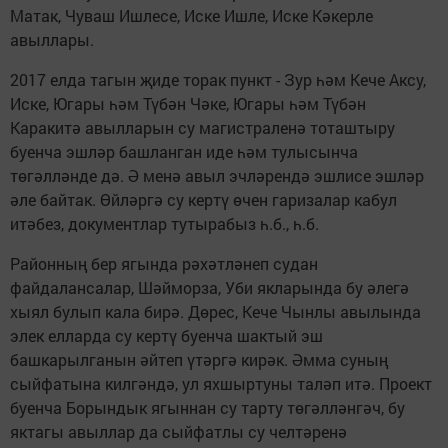
Матак, Чуваш Ишлесе, Иске Ишле, Иске Кәкерле
авыллары.
2017 елда тагын җиде торак пункт - Зур һәм Кече Аксу,
Иске, Югары һәм Түбән Чәке, Югары һәм Түбән
Каракитә авылларын су магистраленә тоташтыру
буенча эшләр башланган иде һәм тулысынча
төгәлләнде дә. Ә менә авыл эчләрендә эшлисе эшләр
әле байтак. Өйләргә су кертү өчен гаризалар кабул
итәбез, документлар тутырабыз һ.б., һ.б.
Районның бер ягында рәхәтләнеп судан
файдалансалар, Шәйморза, Уби якларында бу әлегә
хыял булып кала бирә. Дөрес, Кече Чынлы авылында
элек елларда су кертү буенча шактый эш
башкарылганын әйтеп үтәргә кирәк. Әмма суның
сыйфатына килгәндә, ул яхшыртуны таләп итә. Проект
буенча Борындык ягыннан су тарту төгәлләнгәч, бу
яктагы авыллар да сыйфатлы су челтәренә