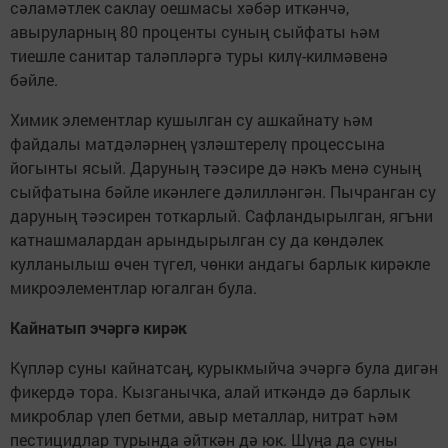
сәламәтлек саклау оешмасы хәбәр иткәнчә,
авыруларның 80 проценты суның сыйфаты һәм
тиешле санитар таләпләргә туры килү-килмәвенә
бәйле.
Химик элементлар кушылган су ашкайнату һәм
файдалы матдәләрнең үзләштерелү процессына
йогынты ясый. Даруның тәэсире дә нәкъ менә суның
сыйфатына бәйле икәнлеге дәлилләнгән. Пычранган су
даруның тәэсирен тоткарлый. Сафландырылган, ягъни
катнашмалардан арындырылган су да көндәлек
кулланылыш өчен түгел, чөнки андагы барлык кирәкле
микроэлементлар югалган була.
Кайнатып эчәргә кирәк
Күпләр суны кайнатсаң, курыкмыйча эчәргә була дигән
фикердә тора. Кызганычка, алай иткәндә дә барлык
микроблар үлеп бетми, авыр металлар, нитрат һәм
пестицидлар турында әйткән дә юк. Шуңа да суны