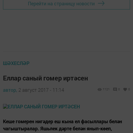
Перейти на страницу новости
ШӘХЕСЛӘР
Еллар саный гомер иртәсен
автор,
2 август 2017 - 11:14
1121
0
0
Кеше гомерен нигәдер еш кына ел фасыллары белән
чагыштыралар. Яшьлек дәрте белән янып-көеп,