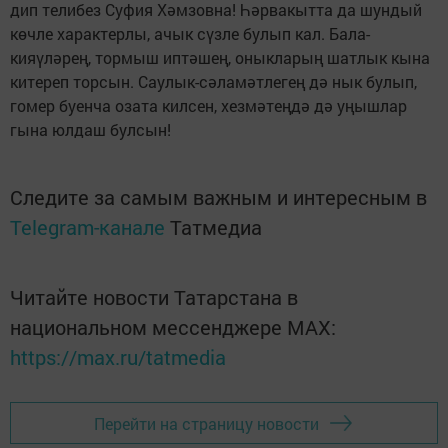
дип телибез Суфия Хәмзовна! Һәрвакытта да шундый
көчле характерлы, ачык сүзле булып кал. Бала-
кияүләрең, тормыш иптәшең, оныкларың шатлык кына
китереп торсын. Саулык-сәламәтлегең дә нык булып,
гомер буенча озата килсен, хезмәтеңдә дә уңышлар
гына юлдаш булсын!
Следите за самым важным и интересным в
Telegram-канале
Татмедиа
Читайте новости Татарстана в
национальном мессенджере MАХ:
https://max.ru/tatmedia
Перейти на страницу новости