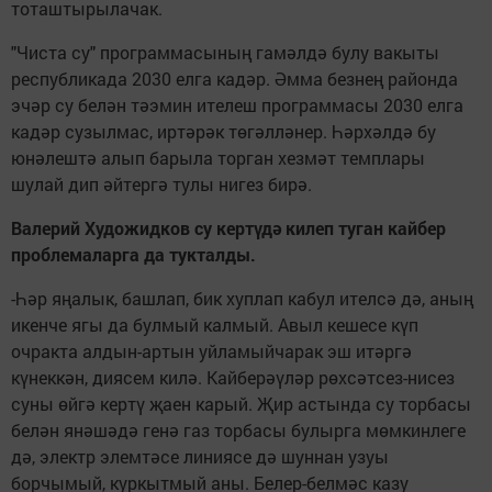
тоташтырылачак.
"Чиста су" программасының гамәлдә булу вакыты
республикада 2030 елга кадәр. Әмма безнең районда
эчәр су белән тәэмин ителеш программасы 2030 елга
кадәр сузылмас, иртәрәк төгәлләнер. Һәрхәлдә бу
юнәлештә алып барыла торган хезмәт темплары
шулай дип әйтергә тулы нигез бирә.
Валерий Художидков су кертүдә килеп туган кайбер
проблемаларга да тукталды.
-Һәр яңалык, башлап, бик хуплап кабул ителсә дә, аның
икенче ягы да булмый калмый. Авыл кешесе күп
очракта алдын-артын уйламыйчарак эш итәргә
күнеккән, диясем килә. Кайберәүләр рөхсәтсез-нисез
суны өйгә кертү җаен карый. Җир астында су торбасы
белән янәшәдә генә газ торбасы булырга мөмкинлеге
дә, электр элемтәсе линиясе дә шуннан узуы
борчымый, куркытмый аны. Белер-белмәс казу