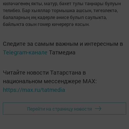
киләчәгенең якты, матур, бәхет тулы таңнары булуын
телибез. Бар хыяллар тормышка ашсын, тигезлектә,
балаларның иң кадерле әнисе булып саулыкта,
байлыкта озын гомер кичерергә язсын.
Следите за самым важным и интересным в
Telegram-канале
Татмедиа
Читайте новости Татарстана в
национальном мессенджере MАХ:
https://max.ru/tatmedia
Перейти на страницу новости