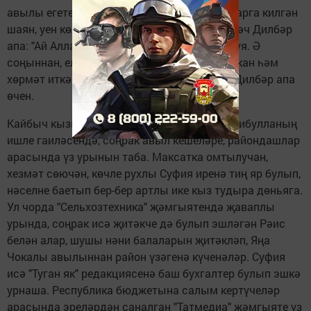
авылы егетен дә шунда очрата. Кызын сорарга килгән
шаян, уен көлкеле, тәвәккәл кешеләрне күргәч Дилбәр
апа: "Ай Аллам, мишәрләр бит болар!" дип куя. Ә
соңыннан, еллар үткәч, мишәр кияү иң яраткан һәм
хөрмәт иткән кияүләрнең берсенә әверелә Дилбәр апа
өчен.
Кайбыч кызы да, башлап Зәйнәп белән Нәсибулланың
ишле гаиләсендә, соңрак авыл кешеләре, райондашлар
арасында үз урынын таба. Максатка омтылучан,
хезмәт сөючән, көчле рухлы Суфия иренә тиң яр булып,
нәселне баетып бер-бер артлы ике кыз тудыра дөньяга.
Ул чорда "Сельхозтехника" җәмгыятендә җаваплы
урында, соңрак исә җитәкче дә булып эшләгән Рәис
белән алар, шушы нәни балаларын җитәкләп, Яңа
Чокалы авылыннан район үзәгенә күченәләр. Суфия
исә "Туган як" редакциясенә баш бухгалтер булып эшкә
урнаша. Республика бюджетына салым кертүчеләр
арасында эреләрдән саналган "Татмедиа" җәмгыяте үз