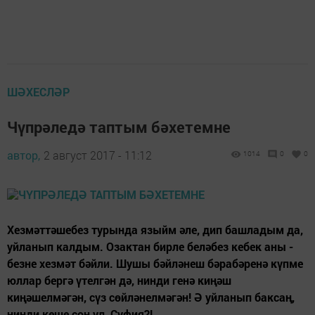
ШӘХЕСЛӘР
Чүпрәледә таптым бәхетемне
автор,
2 август 2017 - 11:12
1014
0
0
Хезмәттәшебез турында языйм әле, дип башладым да,
уйланып калдым. Озактан бирле беләбез кебек аны -
безне хезмәт бәйли. Шушы бәйләнеш бәрабәренә күпме
юллар бергә үтелгән дә, нинди генә киңәш
киңәшелмәгән, сүз сөйләнелмәгән! Ә уйланып баксаң,
нинди кеше соң ул, Суфия?!