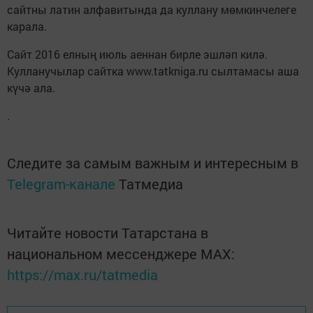
сайтны латин алфавитында да куллану мөмкинчелеге
карала.
Сайт 2016 елның июль аеннан бирле эшләп килә.
Кулланучылар сайтка www.tatkniga.ru сылтамасы аша
күчә ала.
.
Следите за самым важным и интересным в
Telegram-канале
Татмедиа
Читайте новости Татарстана в
национальном мессенджере MАХ:
https://max.ru/tatmedia