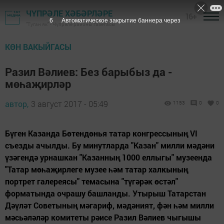
ЧҮПРӘЛЕ ХӘБӘРЛӘРЕ
16+
5
Автоматическое закрытие баннера через
"Туган як" - Чүпрәле районы газетасы
КӨН ВАКЫЙГАСЫ
Разил Вәлиев: Без барыбыз да -
мөһаҗирләр
автор,
3 август 2017 - 05:49
1153
0
0
Бүген Казанда Бөтендөнья татар конгрессының VI
съезды ачылды. Бу минутларда "Казан" милли мәдәни
үзәгендә урнашкан "Казанның 1000 еллыгы" музеенда
"Татар мөһаҗирлеге музее һәм татар халкының
портрет галереясы" темасына "түгәрәк өстәл"
форматында очрашу башланды. Утырыш Татарстан
Дәүләт Советының мәгариф, мәдәният, фән һәм милли
мәсьәләләр комитеты рәисе Разил Вәлиев чыгышы