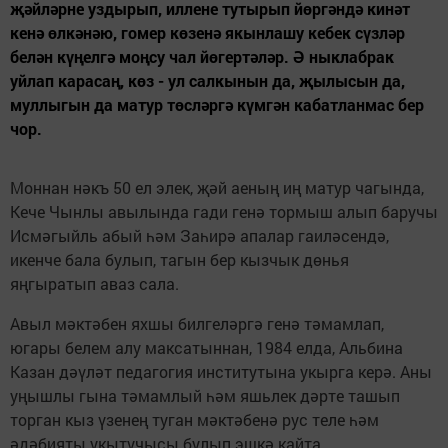
җәйләрне уздырып, иллене тутырып йөргәндә кинәт
кенә өлкәнәю, гомер көзенә якынлашу кебек сүзләр
белән күңелгә моңсу чал йөгертәләр. Ә ныклабрак
уйлап карасаң, көз - ул салкынын да, җылысын да,
муллыгын да матур төсләргә күмгән кабатланмас бер
чор.
Моннан нәкъ 50 ел элек, җәй аеның иң матур чагында,
Кече Чынлы авылында гади генә тормыш алып баручы
Исмәгыйль абый һәм Заһирә апалар гаиләсендә,
икенче бала булып, тагын бер кызчык дөнья
яңгыратып аваз сала.
Авыл мәктәбен яхшы билгеләргә генә тәмамлап,
югары белем алу максатыннан, 1984 елда, Альбина
Казан дәүләт педагогия институтына укырга керә. Аны
уңышлы гына тәмамлый һәм яшьлек дәрте ташып
торган кыз үзенең туган мәктәбенә рус теле һәм
әдәбияты укытучысы булып эшкә кайта.