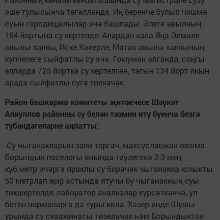
эше тулысынча төгәлләнде. Иң беренче булып чишмә
суын городищелылар эчә башлады. Әлеге авылның
164 йортына су кертелде. Алардан кала Яңа Элмәле
авылы халкы, Иске Кәкерле, Матак авылы халкының
күпчелеге сыйфатлы су эчә. Гомумән алганда, соңгы
елларда 725 йортка су кертелгән, тагын 134 йорт якын
арада сыйфатлы суга тиенәчәк.
Район башкарма комитеты җитәкчесе Шәүкәт
Алиуллов
районны су белән
тәэмин итү буенча безгә
түбәндәгеләрне аңлатты:
-Су чыганакларын эзли торгач, махсуслашкан оешма
Борындык поселогы янында тәүлегенә 2-3 мең
куб.метр эчәргә яраклы су бирәчәк чыганакка юлыкты.
50 метрлап җир астында ятучы бу чыганакның суы
тикшертелде, лаборатор анализлар күрсәткәнчә, ул
бөтен нормаларга да туры килә. Хәзер инде Шушы
урында су скважинасы төзеләчәк һәм Борындыктан