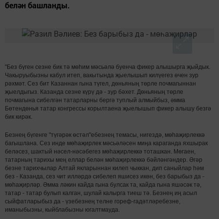
белән башланды.
"Без бүген сезне бик тә мөһим мәсьәлә буенча фикер алышырга җыйдык.
Чакыруыбызны кабул итеп, вакытында җыелышып килүегез өчен зур
рәхмәт. Сез бит Казаннан гына түгел, дөньяның төрле почмагыннан
җыелдыгыз. Казанда сезне күрү дә - зур бәхет. Дөньяның төрле
почмагына сибелгән татарларны бергә туплый алмыйбыз, әмма
Бөтендөнья татар конгрессы корылтаена җыелышып фикер алышу безгә
бик кирәк.
Безнең бүгенге "түгәрәк өстәл"ебезнең темасы, нигездә, мөһаҗирлеккә
багышлана. Сез инде мөһаҗирлек мәсьәләсен миңа караганда яхшырак
беләсез, шактый нәсел-нәсәбегез мөһаҗирлеккә тоташкан. Мөгаен,
татарның тарихы мең еллар белән мөһаҗирлеккә бәйләнгәндер. Әгәр
безне тарихчылар Алтай якларыннан килеп чыккан, дип саныйлар һәм
без - Казанда, сез чит илләрдә сибелеп яшисез икөн, без барыбыз да -
мөһаҗирләр. Әмма ләкин кайда гына булсак та, кайда гына яшәсәк тә,
татар - татар булып калган, шулай калырга тиеш тә. Безнең иң асыл
сыйфатларыбыз да - үзебезнең телне гореф-гадәтләребезне,
иманыбызны, кыйблабызны югалтмауда.