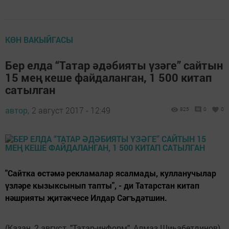
КӨН ВАКЫЙГАСЫ
Бер елда “Татар әдәбияты үзәге” сайтын
15 мең кеше файдаланган, 1 500 китап
сатылган
автор,
2 август 2017 - 12:49
825
0
0
"Сайтка өстәмә рекламалар ясалмады, кулланучылар
үзләре кызыксынып тапты", - ди Татарстан китап
нәшрияты җитәкчесе Илдар Сәгъдәтшин.
(Казан, 2 август, "Татар-информ", Алмаз Шиһабетдинов).