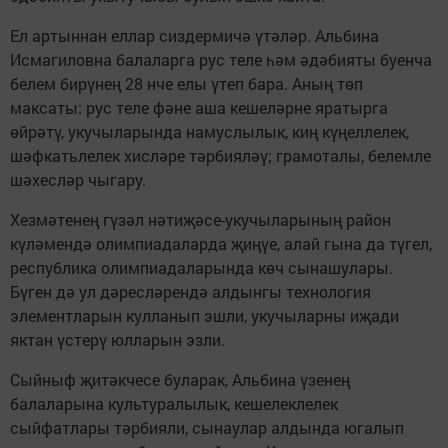
Ел артыннан еллар сиздермичә үтәләр. Альбина
Исмагиловна балаларга рус теле һәм әдәбияты буенча
белем бирүнең 28 нче елы үтеп бара. Аның төп
максаты: рус теле фәне аша кешеләрне яратырга
өйрәтү, укучыларында намуслылык, киң күңеллелек,
шәфкатьлелек хисләре тәрбияләү; грамоталы, белемле
шәхесләр чыгару.
Хезмәтенең гүзәл нәтиҗәсе-укучыларының район
күләмендә олимпиадаларда җиңүе, алай гына да түгел,
республика олимпиадаларында көч сынашулары.
Бүген дә ул дәресләрендә алдынгы технология
элементларын кулланып эшли, укучыларны иҗади
яктан үстерү юлларын эзли.
Сыйныф җитәкчесе буларак, Альбина үзенең
балаларына культуралылык, кешелеклелек
сыйфатлары тәрбияли, сынаулар алдында югалып