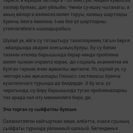
хәлләр булмас, дип уйлыйм. Чөнки су-яшәү чыганагы, ә
аның өйләргә өзлексез килеп торуы, килешү шартлары
буенча, безгә йөкләнә. Һәм без ул шартларны
үтәячәгебезгә ышандырабыз.
Шулай ук, өйгә су тоташтыру таләпләренең тагын берсе
- өйалдында авария коесының булуы. Бу су белән
тәэмин ителеш барышында берәр нинди проблема
килеп чыккан очракта кирәк, -ди социаль әһәмияткә ия
булган тармак өчен җаваплы җитәкче. Ул, шулай ук, су
челтәре һәм җиһазлары Глонасс системасы буенча
күзәтеләчәге турында да белдерде. Ә бу исә, үз
чиратында, су бирү барышында туган проблемаларны
тиз арада хәл итү мөмкинлеге бирә, ди.
Эчә торган су сыйфатлы булсын
Сәламәтлеген кайгырткан кеше, әлбәттә, эчәсе суының
сыйфаты турында уйланмый калмый. Бөтендөнья