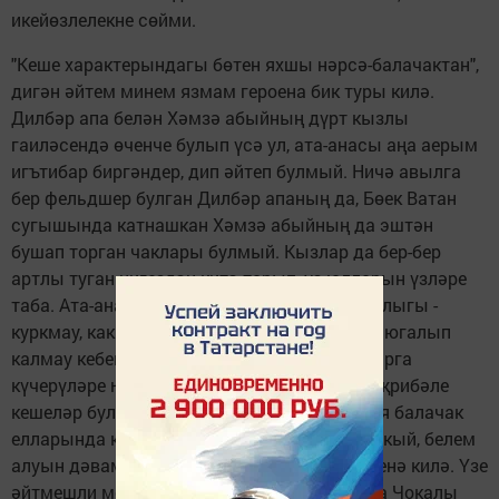
икейөзлелекне сөйми.
"Кеше характерындагы бөтен яхшы нәрсә-балачактан",
дигән әйтем минем язмам героена бик туры килә.
Дилбәр апа белән Хәмзә абыйның дүрт кызлы
гаиләсендә өченче булып үсә ул, ата-анасы аңа аерым
игътибар биргәндер, дип әйтеп булмый. Ничә авылга
бер фельдшер булган Дилбәр апаның да, Бөек Ватан
сугышында катнашкан Хәмзә абыйның да эштән
бушап торган чаклары булмый. Кызлар да бер-бер
артлы туган нигездән китә торып, үз юлларын үзләре
таба. Ата-ананың балаларына биргән яхшылыгы -
куркмау, какшамау, авырлыклар каршында югалып
калмау кебек сыйфатларны үзләреннән аларга
күчерүләре һәм тормышта күпне күргән, тәҗрибәле
кешеләр буларак, акыллы киңәшләре. Суфия балачак
елларында күршедәге рус авылына йөреп укый, белем
алуын дәвам иттерергә теләп Казан шәһәренә килә. Үзе
әйтмешли меңъяшәр имәнгә тиң Рәисе - Яңа Чокалы