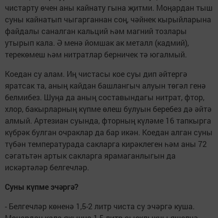
чистарту өчен аны кайнату гына җитми. Моңардан тыш
суны кайнатып чыгарганнан соң, чәйнек кырыйларына
файдалы саналган кальций һәм магний тозлары
утырып кала. Ә менә йомшак ак металл (кадмий),
терекөмеш һәм нитратлар берничек тә югалмый.
Коедан су алам. Иң чистасы кое суы дип әйтергә
яратсак та, аның кайдан башлангыч алуын төгәл генә
белмибез. Шуңа да аның составындагы нитрат, фтор,
хлор, бакырларның күпме өлеш булуын беребез дә әйтә
алмый. Артезиан суында, фторның күләме 16 тапкырга
күбрәк булган очраклар да бар икән. Коедан алган суны
түбән температурада сакларга кирәклеген һәм аны 72
сәгатьтән артык сакларга ярамаганлыгын да
искәртәләр белгечләр.
Суны күпме эчәргә?
- Белгечләр көненә 1,5-2 литр чиста су эчәргә куша.
Моңардан кала якынча 1,5 литр сыеклыкны яшелчә