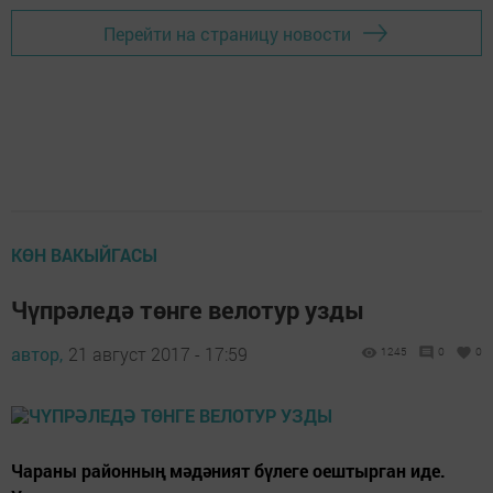
Перейти на страницу новости
КӨН ВАКЫЙГАСЫ
Чүпрәледә төнге велотур узды
автор,
21 август 2017 - 17:59
1245
0
0
Чараны районның мәдәният бүлеге оештырган иде.