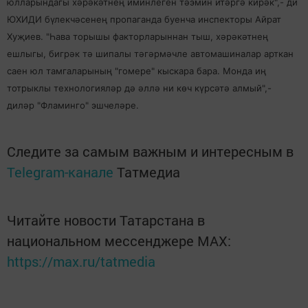
юлларындагы хәрәкәтнең иминлеген тәэмин итәргә кирәк",- ди
ЮХИДИ бүлекчәсенең пропаганда буенча инспекторы Айрат
Хуҗиев. "Һава торышы факторларыннан тыш, хәрәкәтнең
ешлыгы, бигрәк тә шипалы тәгәрмәчле автомашиналар арткан
саен юл тамгаларының "гомере" кыскара бара. Монда иң
тотрыклы технологияләр дә әллә ни көч күрсәтә алмый",-
диләр "Фламинго" эшчеләре.
Следите за самым важным и интересным в
Telegram-канале
Татмедиа
Читайте новости Татарстана в
национальном мессенджере MАХ:
https://max.ru/tatmedia