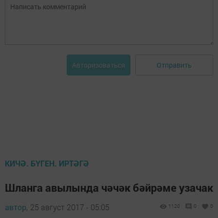
Отправить
Авторизоваться
КИЧӘ. БҮГЕН. ИРТӘГӘ
Шланга авылында чәчәк бәйрәме узачак
автор,
25 август 2017 - 05:05
1120
0
0