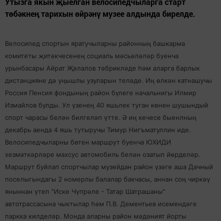
Утызга якын җыелган велосипедчыларга старт
төбәкнең тарихын өйрәнү музее алдында бирелде.
Велосипед спортын яратучыларны районның башкарма
комитеты җитәкчесенең социаль мәсьәләләр буенча
урынбасары Айрат Җәлалов тәбрикләде һәм аларга барлык
дистанцияне дә уңышлы узуларын теләде. Иң өлкән катнашучы
Россия Пенсия фондының район бүлеге начальнигы Илмир
Измайлов булды. Ул үзенең 40 яшьлек туган көнен шушындый
спорт чарасы белән билгеләп үтте. Ә иң кечесе быенлның
декабрь аенда 4 яшь тутыручы Тимур Нигъматуллин иде.
Велосипедчыларны бөтен маршрут буенча ЮХИДИ
хезмәткәрләре махсус автомобиль белән озатып йөрделәр.
Маршрут буйлап спортчылар музейдан район үзәге аша Дачный
поселыгындагы 2 номерлы балалар бакчасы, аннан соң чиркәү
яныннан үтеп "Иске Чүпрәле - Татар Шатрашаны"
автотрассасына чыктылар һәм П.В. Дементьев исемендәге
паркка килделәр. Монда аларны район мәдәният йорты