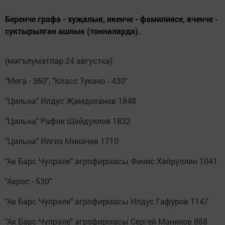
Беренче графа - хуҗалык, икенче - фамилиясе, өченче -
суктырылган ашлык (тонналарда).
(мәгълүматлар 24 августка)
"Мега - 360", "Класс Тукано - 430"
"Цильна" Илдус Җәмдиханов 1848
"Цильна" Рафик Шәйдуллов 1832
"Цильна" Илгиз Миначев 1710
"Ак Барс Чүпрәле" агрофирмасы Фәнис Хәйруллин 1041
"Акрос - 530"
"Ак Барс Чүпрәле" агрофирмасы Илдус Гафуров 1147
"Ак Барс Чүпрәле" агрофирмасы Сергей Маняков 888