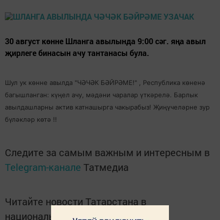
30 август көнне Шланга авылында 9:00 сәг. яңа авыл
җирлеге бинасын ачу тантанасы була.
Шул ук көнне авылда "ЧӘЧӘК БӘЙРӘМЕ!" , Республика көненә
багышланган: күңел ачу, мәдәни чаралар үткәрелә. Барлык
авылдашларны актив катнашырга чакырабыз! Җиңүчеләрне зур
бүләкләр көтә !!
Следите за самым важным и интересным в
Telegram-канале
Татмедиа
Читайте новости Татарстана в
национальном мессенджере MАХ: