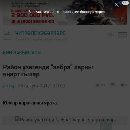
5
Автоматическое закрытие баннера через
ЧҮПРӘЛЕ ХӘБӘРЛӘРЕ
16+
"Туган як" - Чүпрәле районы газетасы
КӨН ВАКЫЙГАСЫ
Район үзәгендә “зебра” ларны
яңарттылар
автор,
25 август 2017 - 09:59
1113
0
0
Юллар караганны ярата.