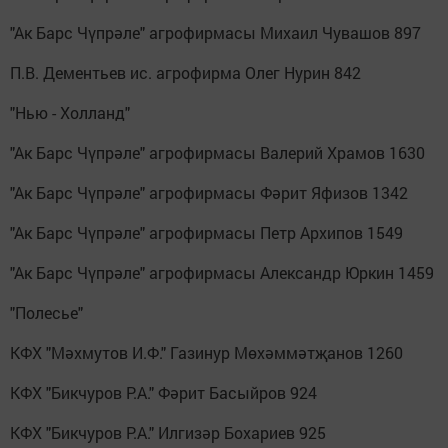
"Ак Барс Чүпрәле" агрофирмасы Михаил Чувашов 897
П.В. Дементьев ис. агрофирма Олег Нурин 842
"Нью - Холланд"
"Ак Барс Чүпрәле" агрофирмасы Валерий Храмов 1630
"Ак Барс Чүпрәле" агрофирмасы Фәрит Яфизов 1342
"Ак Барс Чүпрәле" агрофирмасы Петр Архипов 1549
"Ак Барс Чүпрәле" агрофирмасы Александр Юркин 1459
"Полесье"
КФХ "Мәхмутов И.Ф." Газинур Мөхәммәтҗанов 1260
КФХ "Бикчуров Р.А." Фәрит Басыйров 924
КФХ "Бикчуров Р.А." Илгизәр Бохариев 925