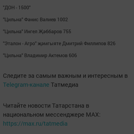
"ДОН - 1500"
"Цильна" Фәнис Вәлиев 1002
"Цильна" Ингел Җәббаров 755
"Эталон - Агро" җәмгыяте Дмитрий Филлипов 826
"Цильна" Владимир Актемов 606
Следите за самым важным и интересным в
Telegram-канале
Татмедиа
Читайте новости Татарстана в
национальном мессенджере MАХ:
https://max.ru/tatmedia