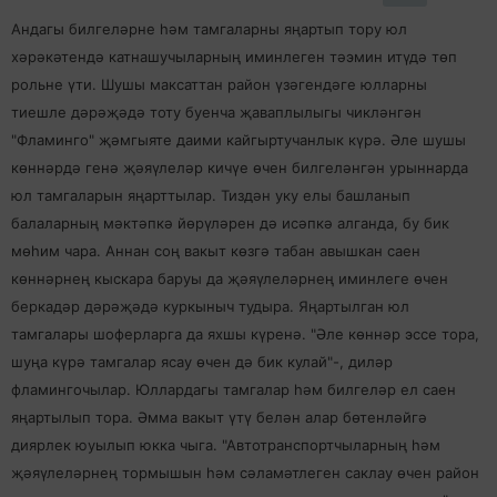
Андагы билгеләрне һәм тамгаларны яңартып тору юл
хәрәкәтендә катнашучыларның иминлеген тәэмин итүдә төп
рольне үти. Шушы максаттан район үзәгендәге юлларны
тиешле дәрәҗәдә тоту буенча җаваплылыгы чикләнгән
"Фламинго" җәмгыяте даими кайгыртучанлык күрә. Әле шушы
көннәрдә генә җәяүлеләр кичүе өчен билгеләнгән урыннарда
юл тамгаларын яңарттылар. Тиздән уку елы башланып
балаларның мәктәпкә йөрүләрен дә исәпкә алганда, бу бик
мөһим чара. Аннан соң вакыт көзгә табан авышкан саен
көннәрнең кыскара баруы да җәяүлеләрнең иминлеге өчен
беркадәр дәрәҗәдә куркыныч тудыра. Яңартылган юл
тамгалары шоферларга да яхшы күренә. "Әле көннәр эссе тора,
шуңа күрә тамгалар ясау өчен дә бик кулай"-, диләр
фламингочылар. Юллардагы тамгалар һәм билгеләр ел саен
яңартылып тора. Әмма вакыт үтү белән алар бөтенләйгә
диярлек юуылып юкка чыга. "Автотранспортчыларның һәм
җәяүлеләрнең тормышын һәм сәламәтлеген саклау өчен район