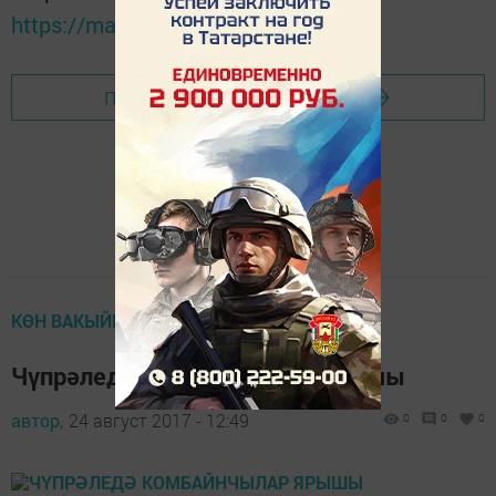
https://max.ru/tatmedia
Перейти на страницу новости
КӨН ВАКЫЙГАСЫ
Чүпрәледә комбайнчылар ярышы
автор,
24 август 2017 - 12:49
0
0
0