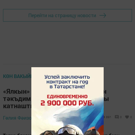
Перейти на страницу новости
КӨН ВАКЫЙГАСЫ
«Ялкын» журналының яңа санын
тәкъдим итүдә татар блогерлары
катнашты
Гөлия Фәизова,
20 гыйнвар 2021 - 08:03
891
0
0