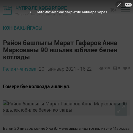
ЧҮПРӘЛЕ ХӘБӘРЛӘРЕ
16+
6
Автоматическое закрытие баннера через
"Туган як" - Чүпрәле районы газетасы
КӨН ВАКЫЙГАСЫ
Район башлыгы Марат Гафаров Анна
Маркованы 90 яшьлек юбилее белән
котлады
Гөлия Фәизова,
20 гыйнвар 2021 - 16:22
918
0
0
Гомере буе колхозда эшли ул.
Бүген 20 январь көнне Яңа Элмәле авылында гомер итүче Маркова