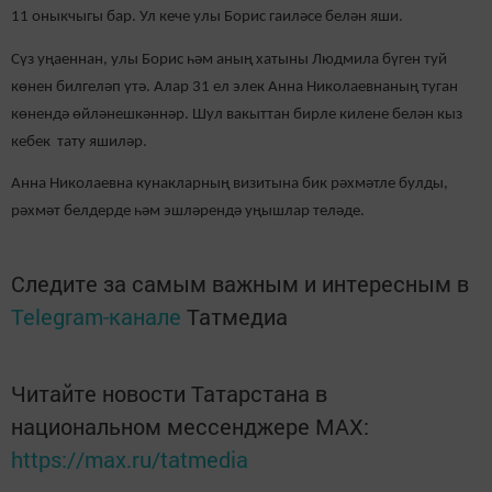
11 оныкчыгы бар. Ул кече улы Борис гаиләсе белән яши.
Сүз уңаеннан, улы Борис һәм аның хатыны Людмила бүген туй
көнен билгеләп үтә. Алар 31 ел элек Анна Николаевнаның туган
көнендә өйләнешкәннәр. Шул вакыттан бирле килене белән кыз
кебек
тату яшиләр.
Анна Николаевна кунакларның визитына бик рәхмәтле булды,
рәхмәт белдерде һәм эшләрендә уңышлар теләде.
Следите за самым важным и интересным в
Telegram-канале
Татмедиа
Читайте новости Татарстана в
национальном мессенджере MАХ:
https://max.ru/tatmedia