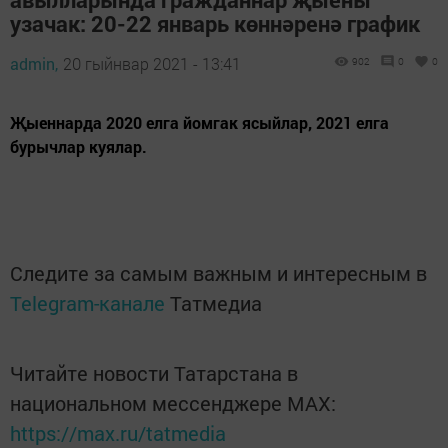
узачак: 20-22 январь көннәренә график
admin,
20 гыйнвар 2021 - 13:41
902
0
0
Җыеннарда 2020 елга йомгак ясыйлар, 2021 елга
бурычлар куялар.
Следите за самым важным и интересным в
Telegram-канале
Татмедиа
Читайте новости Татарстана в
национальном мессенджере MАХ:
https://max.ru/tatmedia