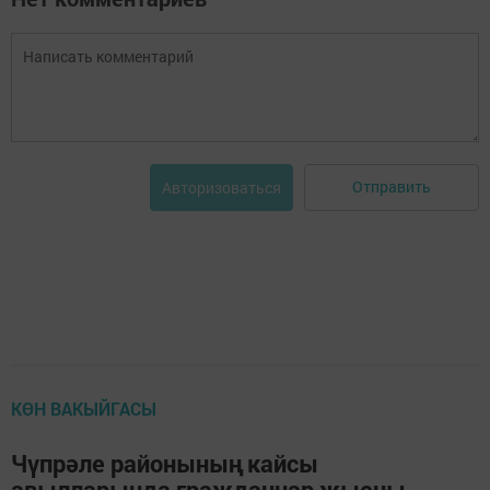
Отправить
Авторизоваться
КӨН ВАКЫЙГАСЫ
Чүпрәле районының кайсы
авылларында гражданнар җыены